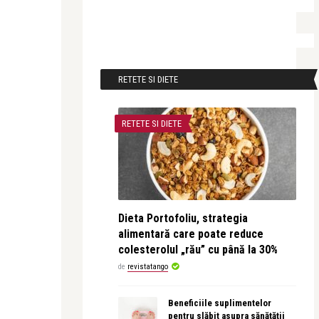
RETETE SI DIETE
RETETE SI DIETE
Dieta Portofoliu, strategia
alimentară care poate reduce
colesterolul „rău” cu până la 30%
de
revistatango
Beneficiile suplimentelor
pentru slăbit asupra sănătății