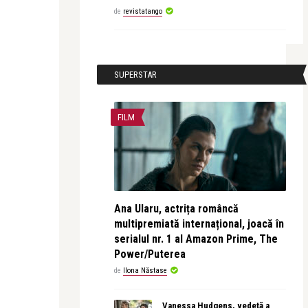
de
revistatango
SUPERSTAR
FILM
Ana Ularu, actrița româncă
multipremiată internațional, joacă în
serialul nr. 1 al Amazon Prime, The
Power/Puterea
de
Ilona Năstase
Vanessa Hudgens, vedetă a