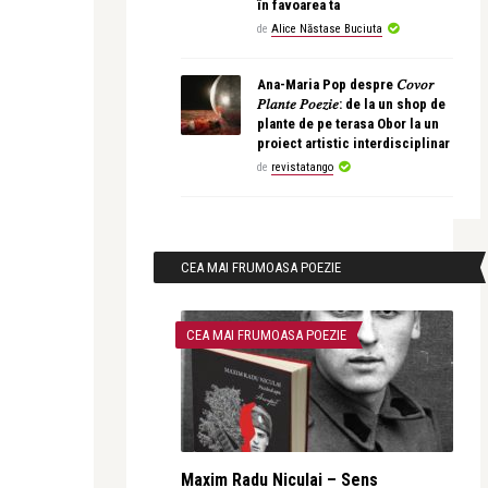
în favoarea ta
de
Alice Năstase Buciuta
Ana-Maria Pop despre 𝐶𝑜𝑣𝑜𝑟
𝑃𝑙𝑎𝑛𝑡𝑒 𝑃𝑜𝑒𝑧𝑖𝑒: de la un shop de
plante de pe terasa Obor la un
proiect artistic interdisciplinar
de
revistatango
CEA MAI FRUMOASA POEZIE
CEA MAI FRUMOASA POEZIE
Maxim Radu Niculai – Sens