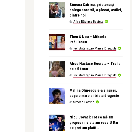
Simona Catrina, prietena și
colega noastră, a plecat, astăzi,
dintre noi
de
Alice Năstase Buciuta
Then & Now – Mihaela
Radulescu
de
revistatango.ro Marea Dragoste
Alice Nastase Buciuta – Trufia
de a fi tanar
de
revistatango.ro Marea Dragoste
Malina Olinescu s-a sinucis,
dupa o mare si trista dragoste
de
Simona Catrina
Nicu Covaci: Tot ce mi-am
propus in viata am reusit! Dar
ce pret am platit…