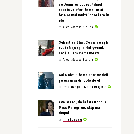
de Jennifer Lopez: Filmul
acesta va oferi femeilor și
fetelor mai multă încredere în
ele
de
Alice Năstase Buciuta
Sebastian Stan: Ce șanse aș fi
avut să ajung la Hollywood,
dacă nu era mama mea?!
de
Alice Năstase Buciuta
Gal Gadot – femeia fantastică
pe ecran și dincolo de el
de
revistatango.ro Marea Dragoste
Eva Green, de la fata Bond la
Miss Peregrine, stăpâna
timpului
de
Irina Botezatu