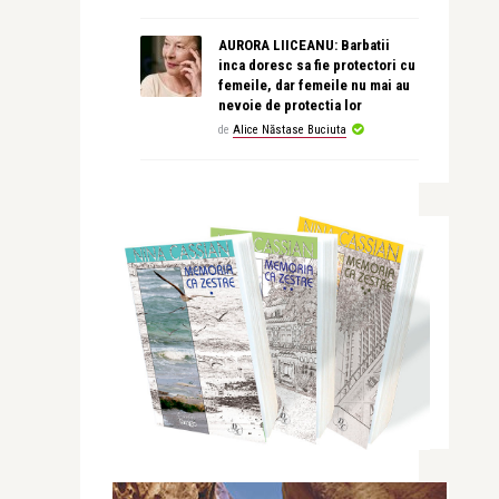
AURORA LIICEANU: Barbatii
inca doresc sa fie protectori cu
femeile, dar femeile nu mai au
nevoie de protectia lor
de
Alice Năstase Buciuta