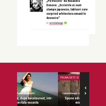
„Pe:trecere” de Ruxandra
Donose. „Scrierile ei sunt
stampe japoneze, tablouri care
surprind arhitectura umană în
devenire”
de
revistatango
FRUMUSETE SI SANATATE
STIRI
revistatango.ro Marea Dragoste
revistatango.ro
at, intr-
Spune adio celulitei si slabeste in 3
Mihaela Radu
minute, in criosauna
in fa