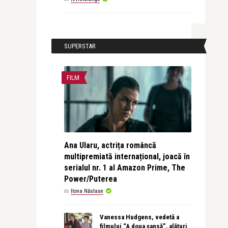
SUPERSTAR
FILM
Ana Ularu, actrița româncă
multipremiată internațional, joacă în
serialul nr. 1 al Amazon Prime, The
Power/Puterea
de
Ilona Năstase
Vanessa Hudgens, vedetă a
filmului “A doua șansă”, alături