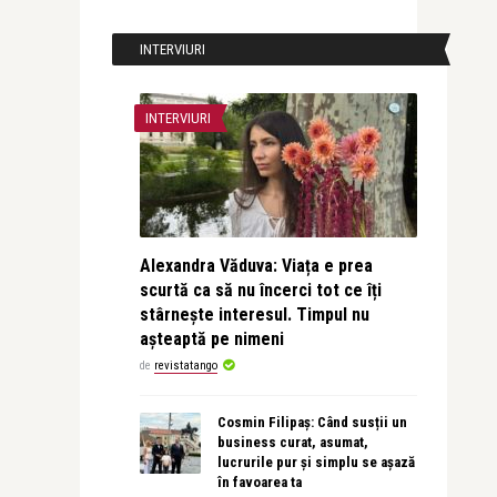
INTERVIURI
INTERVIURI
Alexandra Văduva: Viața e prea
scurtă ca să nu încerci tot ce îți
stârnește interesul. Timpul nu
așteaptă pe nimeni
de
revistatango
Cosmin Filipaș: Când susții un
business curat, asumat,
lucrurile pur și simplu se așază
în favoarea ta