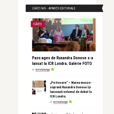
CĂRȚI NOI - APARIȚII EDITORIALE
CĂRȚI
Pass:ages de Ruxandra Donose s-a
lansat la ICR Londra. Galerie FOTO
de
revistatango
„Pe:trecere” – Marea mezzo-
soprană Ruxandra Donose își
lansează volumul de debut la
ICR Londra
de
revistatango