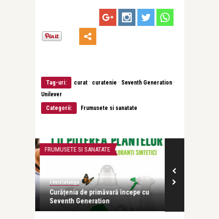
·
·
·
Tag-uri:
curat
curatenie
Seventh Generation
Unilever
Categorii:
Frumusete si sanatate
FRUMUSETE SI SANATATE
BEAUTY NEWS & 
revistatango
revistatango
ozitivă.
Curățenia de primăvară începe cu
Știința și put
Seventh Generation
în Plant L ...