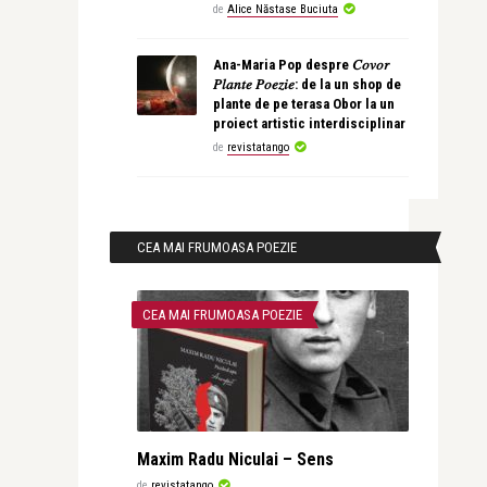
de
Alice Năstase Buciuta
Ana-Maria Pop despre 𝐶𝑜𝑣𝑜𝑟
𝑃𝑙𝑎𝑛𝑡𝑒 𝑃𝑜𝑒𝑧𝑖𝑒: de la un shop de
plante de pe terasa Obor la un
proiect artistic interdisciplinar
de
revistatango
CEA MAI FRUMOASA POEZIE
CEA MAI FRUMOASA POEZIE
Maxim Radu Niculai – Sens
de
revistatango