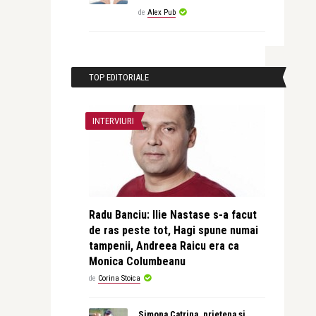
de
Alex Pub
TOP EDITORIALE
INTERVIURI
Radu Banciu: Ilie Nastase s-a facut
de ras peste tot, Hagi spune numai
tampenii, Andreea Raicu era ca
Monica Columbeanu
de
Corina Stoica
Simona Catrina, prietena și