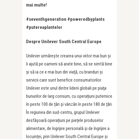
mai multe!
#seventhgeneration #poweredbyplants
#putereaplantelor
Despre Unilever South Central Europe
Unilever urmărește crearea unui viitor mai bun și
îi ajută pe oameni să arate bine, să se simtă bine
şi să ia ce e mai bun din viaţă, cu branduri şi
servicii care sunt benefice consumatorilor.
Unilever este unul dintre liderii globali pe piaţa
bunurilor de larg consum, cu operațiuni puternice
în peste 100 de țări și vânzări în peste 180 de țări.
În regiunea din sud-centru, grupul Unilever
desfășoară operațiuni pe piețele produselor
alimentare, de îngrijire personală şi de îngrijire a
locuinței, prin Unilever South Central Europe şi