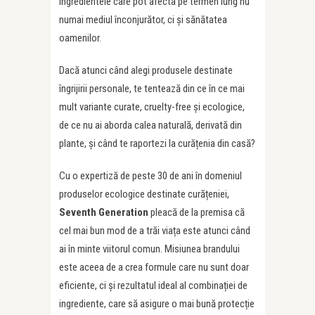
ingredientele care pot afecta pe termen lung nu
numai mediul înconjurător, ci și sănătatea
oamenilor.
Dacă atunci când alegi produsele destinate
îngrijirii personale, te tentează din ce în ce mai
mult variante curate, cruelty-free și ecologice,
de ce nu ai aborda calea naturală, derivată din
plante, și când te raportezi la curățenia din casă?
Cu o expertiză de peste 30 de ani în domeniul
produselor ecologice destinate curățeniei,
Seventh Generation
pleacă de la premisa că
cel mai bun mod de a trăi viața este atunci când
ai în minte viitorul comun. Misiunea brandului
este aceea de a crea formule care nu sunt doar
eficiente, ci și rezultatul ideal al combinației de
ingrediente, care să asigure o mai bună protecție