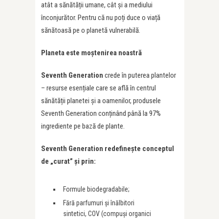
atât a sănătății umane, cât și a mediului
înconjurător. Pentru că nu poți duce o viață
sănătoasă pe o planetă vulnerabilă.
Planeta este moștenirea noastră
Seventh Generation
crede în puterea plantelor
– resurse esențiale care se află în centrul
sănătății planetei și a oamenilor, produsele
Seventh Generation conținând până la 97%
ingrediente pe bază de plante.
Seventh Generation redefinește conceptul
de „curat” și prin:
Formule biodegradabile;
Fără parfumuri și înălbitori
sintetici, COV (compuși organici