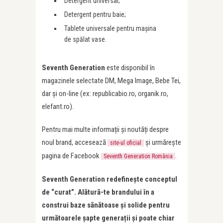
Detergent universal;
Detergent pentru baie;
Tablete universale pentru mașina
de spălat vase.
Seventh Generation
este disponibil în
magazinele selectate DM, Mega Image, Bebe Tei,
dar și on-line (ex: republicabio.ro, organik.ro,
elefant.ro).
Pentru mai multe informații și noutăți despre
noul brand, accesează
și urmărește
site-ul oficial
pagina de Facebook
.
Seventh Generation România
Seventh Generation redefinește conceptul
de “curat”. Alătură-te brandului în a
construi baze sănătoase și solide pentru
următoarele șapte generații și poate chiar