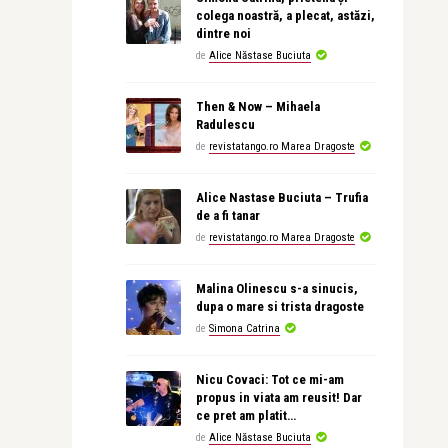
colega noastră, a plecat, astăzi,
dintre noi
de
Alice Năstase Buciuta
Then & Now – Mihaela
Radulescu
de
revistatango.ro Marea Dragoste
Alice Nastase Buciuta – Trufia
de a fi tanar
de
revistatango.ro Marea Dragoste
Malina Olinescu s-a sinucis,
dupa o mare si trista dragoste
de
Simona Catrina
Nicu Covaci: Tot ce mi-am
propus in viata am reusit! Dar
ce pret am platit…
de
Alice Năstase Buciuta