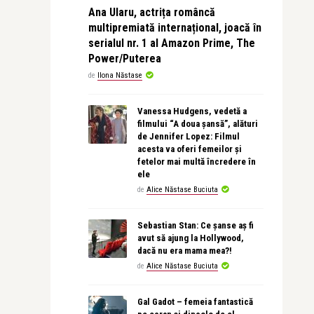
Ana Ularu, actrița româncă
multipremiată internațional, joacă în
serialul nr. 1 al Amazon Prime, The
Power/Puterea
de
Ilona Năstase
Vanessa Hudgens, vedetă a
filmului “A doua șansă”, alături
de Jennifer Lopez: Filmul
acesta va oferi femeilor și
fetelor mai multă încredere în
ele
de
Alice Năstase Buciuta
Sebastian Stan: Ce șanse aș fi
avut să ajung la Hollywood,
dacă nu era mama mea?!
de
Alice Năstase Buciuta
Gal Gadot – femeia fantastică