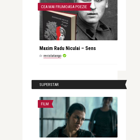
CEA MAI FRUMOASA POEZIE
Maxim Radu Niculai – Sens
de
revistatango
SUPERSTAR
FILM