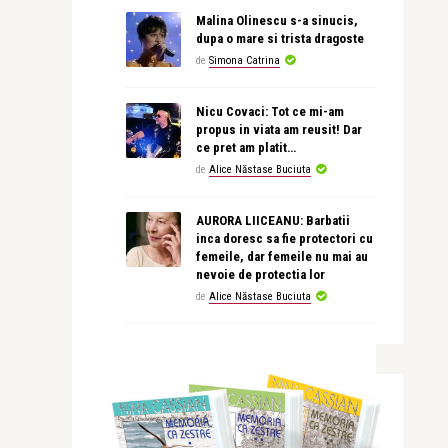
Malina Olinescu s-a sinucis,
dupa o mare si trista dragoste
de
Simona Catrina
Nicu Covaci: Tot ce mi-am
propus in viata am reusit! Dar
ce pret am platit…
de
Alice Năstase Buciuta
AURORA LIICEANU: Barbatii
inca doresc sa fie protectori cu
femeile, dar femeile nu mai au
nevoie de protectia lor
de
Alice Năstase Buciuta