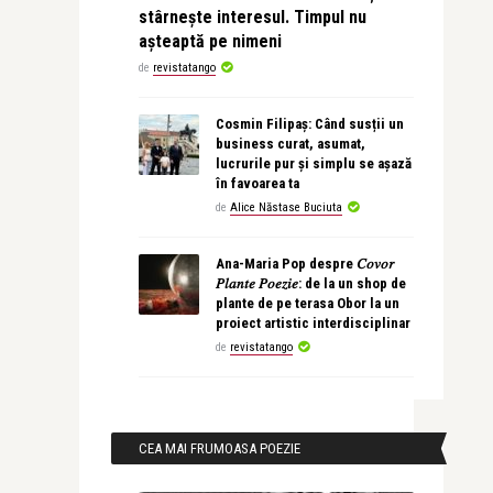
stârnește interesul. Timpul nu
așteaptă pe nimeni
de
revistatango
Cosmin Filipaș: Când susții un
business curat, asumat,
lucrurile pur și simplu se așază
în favoarea ta
de
Alice Năstase Buciuta
Ana-Maria Pop despre 𝐶𝑜𝑣𝑜𝑟
𝑃𝑙𝑎𝑛𝑡𝑒 𝑃𝑜𝑒𝑧𝑖𝑒: de la un shop de
plante de pe terasa Obor la un
proiect artistic interdisciplinar
de
revistatango
CEA MAI FRUMOASA POEZIE