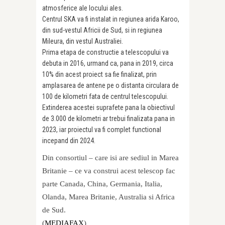
atmosferice ale locului ales.
Centrul SKA va fi instalat in regiunea arida Karoo,
din sud-vestul Africii de Sud, si in regiunea
Mileura, din vestul Australiei.
Prima etapa de constructie a telescopului va
debuta in 2016, urmand ca, pana in 2019, circa
10% din acest proiect sa fie finalizat, prin
amplasarea de antene pe o distanta circulara de
100 de kilometri fata de centrul telescopului.
Extinderea acestei suprafete pana la obiectivul
de 3.000 de kilometri ar trebui finalizata pana in
2023, iar proiectul va fi complet functional
incepand din 2024.
Din consortiul – care isi are sediul in Marea
Britanie – ce va construi acest telescop fac
parte Canada, China, Germania, Italia,
Olanda, Marea Britanie, Australia si Africa
de Sud.
(
MEDIAFAX
)