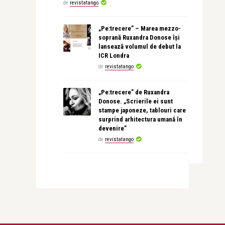
de
revistatango
„Pe:trecere” – Marea mezzo-
soprană Ruxandra Donose își
lansează volumul de debut la
ICR Londra
de
revistatango
„Pe:trecere” de Ruxandra
Donose. „Scrierile ei sunt
stampe japoneze, tablouri care
surprind arhitectura umană în
devenire”
de
revistatango