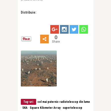
Distribuie:
0
Share
Tag-uri:
cel mai puternic radiotelescop din lume
·
·
·
SKA
Square Kilometer Array
supertelescop