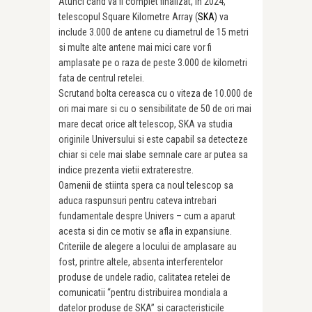
Atunci cand va fi complet finalizat, in 2024,
telescopul Square Kilometre Array (
SKA
) va
include 3.000 de antene cu diametrul de 15 metri
si multe alte antene mai mici care vor fi
amplasate pe o raza de peste 3.000 de kilometri
fata de centrul retelei.
Scrutand bolta cereasca cu o viteza de 10.000 de
ori mai mare si cu o sensibilitate de 50 de ori mai
mare decat orice alt telescop, SKA va studia
originile Universului si este capabil sa detecteze
chiar si cele mai slabe semnale care ar putea sa
indice prezenta vietii extraterestre.
Oamenii de stiinta spera ca noul telescop sa
aduca raspunsuri pentru cateva intrebari
fundamentale despre Univers – cum a aparut
acesta si din ce motiv se afla in expansiune.
Criteriile de alegere a locului de amplasare au
fost, printre altele, absenta interferentelor
produse de undele radio, calitatea retelei de
comunicatii “pentru distribuirea mondiala a
datelor produse de SKA” si caracteristicile