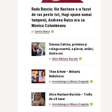
Radu Banciu: Ilie Nastase s-a facut
de ras peste tot, Hagi spune numai
tampenii, Andreea Raicu era ca
Monica Columbeanu
de
Corina Stoica
Simona Catrina, prietena și
colega noastră, a plecat, astăzi,
dintre noi
de
Alice Năstase Buciuta
Then & Now – Mihaela
Radulescu
de
revistatango.ro Marea Dragoste
Alice Nastase Buciuta – Trufia
de a fi tanar
de
revistatango.ro Marea Dragoste