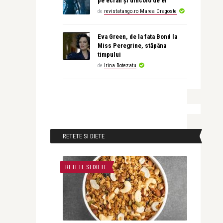
pe ecran și dincolo de el
de
revistatango.ro Marea Dragoste
Eva Green, de la fata Bond la
Miss Peregrine, stăpâna
timpului
de
Irina Botezatu
RETETE SI DIETE
RETETE SI DIETE