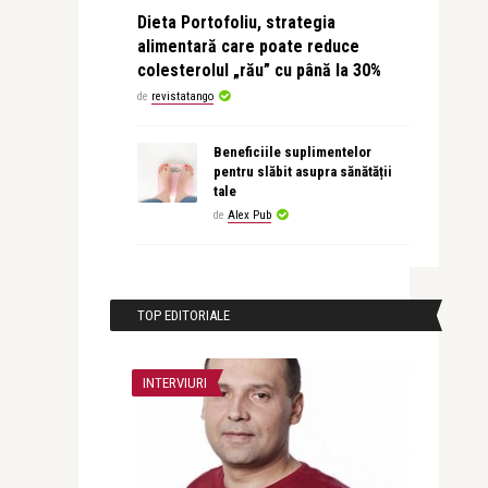
Dieta Portofoliu, strategia
alimentară care poate reduce
colesterolul „rău” cu până la 30%
de
revistatango
Beneficiile suplimentelor
pentru slăbit asupra sănătății
tale
de
Alex Pub
TOP EDITORIALE
INTERVIURI