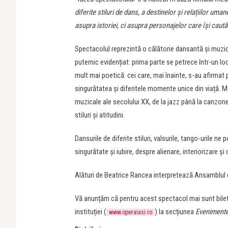
diferite stiluri de dans, a destinelor și relațiilor u
asupra istoriei, ci asupra personajelor care își caută
Spectacolul reprezintă o călătorie dansantă și muzica
puternic evidențiat: prima parte se petrece într-un loc
mult mai poetică: cei care, mai înainte, s-au afirmat 
singurătatea și diferitele momente unice din viață. 
muzicale ale secolului XX, de la jazz până la canzo
stiluri și atitudini.
Dansurile de diferite stiluri, valsurile, tango-urile ne
singurătate și iubire, despre alienare, interiorizare și
Alături de Beatrice Rancea interpretează Ansamblul 
Vă anunțăm că pentru acest spectacol mai sunt bilete 
instituției (
) la secțiunea
Eveniment
www.operaiasi.ro