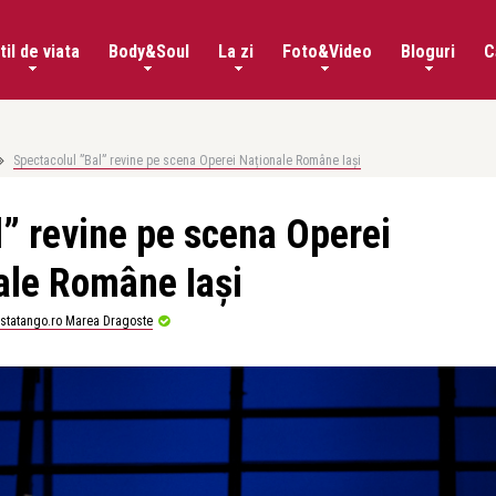
til de viata
Body&Soul
La zi
Foto&Video
Bloguri
C
Spectacolul ”Bal” revine pe scena Operei Naționale Române Iași
l” revine pe scena Operei
ale Române Iași
istatango.ro Marea Dragoste