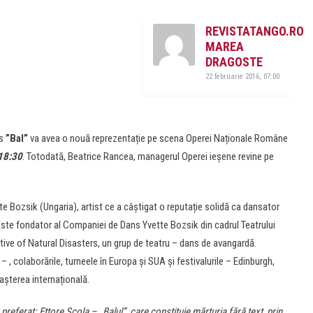
REVISTATANGO.RO
MAREA
DRAGOSTE
22 februarie 2016, 07:00
s
”Bal”
va avea o nouă reprezentație pe scena Operei Naționale Române
 18:30
. Totodată, Beatrice Rancea, managerul Operei ieșene revine pe
ette Bozsik (Ungaria), artist ce a câștigat o reputație solidă ca dansator
ste fondator al Companiei de Dans Yvette Bozsik din cadrul Teatrului
ive of Natural Disasters, un grup de teatru – dans de avangardă.
 , colaborările, turneele în Europa și SUA și festivalurile – Edinburgh,
terea internațională.
referat: Ettore Scola – „Balul”, care constituie mărturia fără text, prin