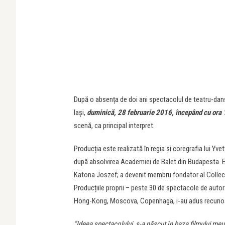
După o absența de doi ani spectacolul de teatru-dan
Iași,
duminică, 28 februarie 2016, începând cu ora
scenă, ca principal interpret.
Producția este realizată în regia și coregrafia lui Yv
după absolvirea Academiei de Balet din Budapesta. E
Katona Joszef; a devenit membru fondator al Collect
Producțiile proprii – peste 30 de spectacole de autor –
Hong-Kong, Moscova, Copenhaga, i-au adus recunoaș
”Ideea spectacolului s-a născut în baza filmului meu p