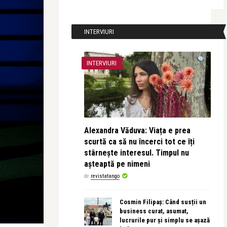
INTERVIURI
INTERVIURI
Alexandra Văduva: Viața e prea
scurtă ca să nu încerci tot ce îți
stârnește interesul. Timpul nu
așteaptă pe nimeni
de
revistatango
Cosmin Filipaș: Când susții un
business curat, asumat,
lucrurile pur și simplu se așază