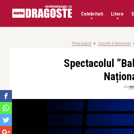
Celebritati
Litere
S
Prima pagină
Concerte & Spectacole
Spectacolul ”Ba
Națion
de
rev