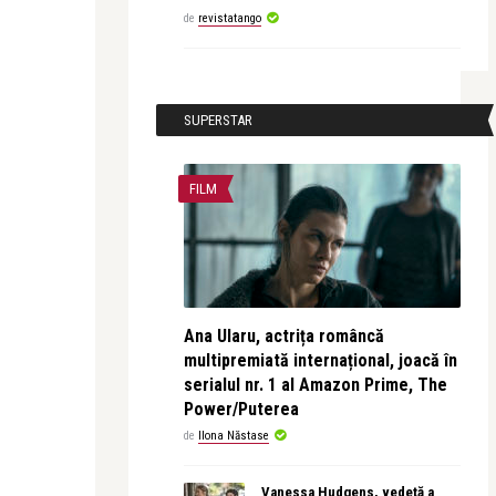
de
revistatango
SUPERSTAR
FILM
Ana Ularu, actrița româncă
multipremiată internațional, joacă în
serialul nr. 1 al Amazon Prime, The
Power/Puterea
de
Ilona Năstase
Vanessa Hudgens, vedetă a