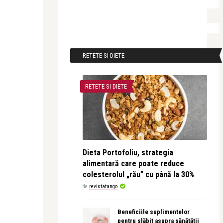
RETETE SI DIETE
RETETE SI DIETE
Dieta Portofoliu, strategia
alimentară care poate reduce
colesterolul „rău” cu până la 30%
de
revistatango
Beneficiile suplimentelor
pentru slăbit asupra sănătății