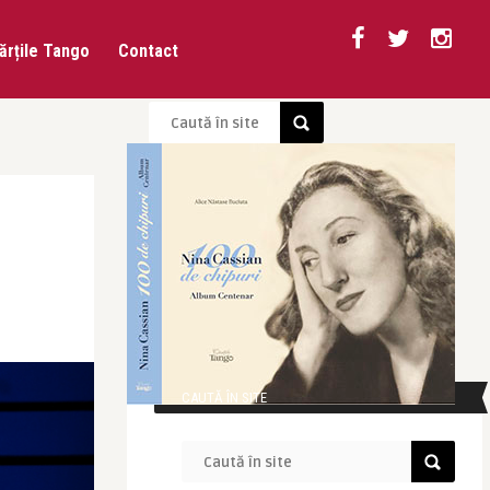
ărțile Tango
Contact
CAUTĂ ÎN SITE