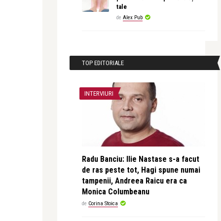
tale
de
Alex Pub
TOP EDITORIALE
INTERVIURI
Radu Banciu: Ilie Nastase s-a facut
de ras peste tot, Hagi spune numai
tampenii, Andreea Raicu era ca
Monica Columbeanu
de
Corina Stoica