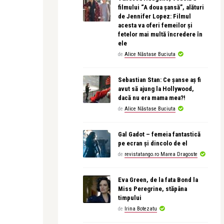
filmului “A doua șansă”, alături
de Jennifer Lopez: Filmul
acesta va oferi femeilor și
fetelor mai multă încredere în
ele
de
Alice Năstase Buciuta
Sebastian Stan: Ce șanse aș fi
avut să ajung la Hollywood,
dacă nu era mama mea?!
de
Alice Năstase Buciuta
Gal Gadot – femeia fantastică
pe ecran și dincolo de el
de
revistatango.ro Marea Dragoste
Eva Green, de la fata Bond la
Miss Peregrine, stăpâna
timpului
de
Irina Botezatu