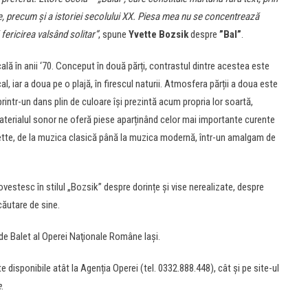
mane, precum și a istoriei secolului XX. Piesa mea nu se concentrează
 fericirea valsând solitar”
, spune
Yvette Bozsik
despre
”
Bal”
.
lă în anii ‘70. Conceput în două părți, contrastul dintre acestea este
al, iar a doua pe o plajă, în firescul naturii. Atmosfera părții a doua este
printr-un dans plin de culoare își prezintă acum propria lor soartă,
Materialul sonor ne oferă piese aparținând celor mai importante curente
nette, de la muzica clasică până la muzica modernă, într-un amalgam de
 povestesc în stilul „Bozsik” despre dorințe și vise nerealizate, despre
 căutare de sine.
de Balet al Operei Naţionale Române Iaşi.
disponibile atât la Agenția Operei (tel. 0332.888.448), cât și pe site-ul
e
.