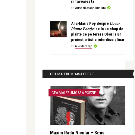
în favoarea ta
de
Alice Năstase Buciuta
Ana-Maria Pop despre 𝐶𝑜𝑣𝑜𝑟
𝑃𝑙𝑎𝑛𝑡𝑒 𝑃𝑜𝑒𝑧𝑖𝑒: de la un shop de
plante de pe terasa Obor la un
proiect artistic interdisciplinar
de
revistatango
CEA MAI FRUMOASA POEZIE
CEA MAI FRUMOASA POEZIE
Maxim Radu Niculai – Sens