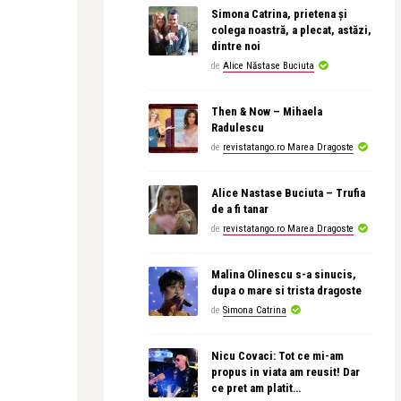
Simona Catrina, prietena și
colega noastră, a plecat, astăzi,
dintre noi
de
Alice Năstase Buciuta
Then & Now – Mihaela
Radulescu
de
revistatango.ro Marea Dragoste
Alice Nastase Buciuta – Trufia
de a fi tanar
de
revistatango.ro Marea Dragoste
Malina Olinescu s-a sinucis,
dupa o mare si trista dragoste
de
Simona Catrina
Nicu Covaci: Tot ce mi-am
propus in viata am reusit! Dar
ce pret am platit…