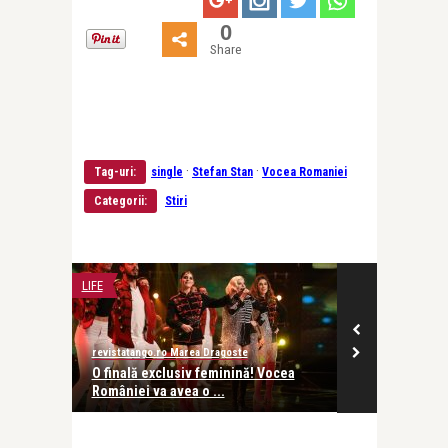
0
Share
·
·
Tag-uri:
single
Stefan Stan
Vocea Romaniei
Categorii:
Stiri
LIFE
PERSONALITATI
revistatango.ro Marea Dragoste
Alice Năstase B
O finală exclusiv feminină! Vocea
Paul Panait:
României va avea o ...
departe