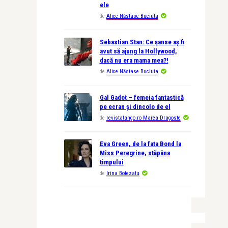
ele
de
Alice Năstase Buciuta
Sebastian Stan: Ce șanse aș fi
avut să ajung la Hollywood,
dacă nu era mama mea?!
de
Alice Năstase Buciuta
Gal Gadot – femeia fantastică
pe ecran și dincolo de el
de
revistatango.ro Marea Dragoste
Eva Green, de la fata Bond la
Miss Peregrine, stăpâna
timpului
de
Irina Botezatu