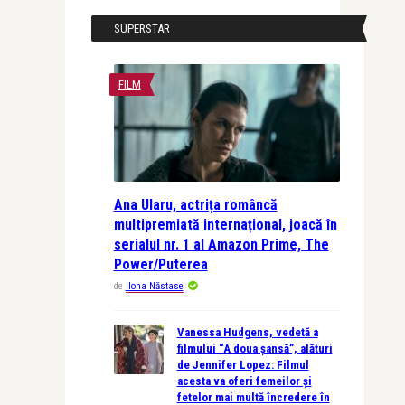
SUPERSTAR
FILM
Ana Ularu, actrița româncă
multipremiată internațional, joacă în
serialul nr. 1 al Amazon Prime, The
Power/Puterea
de
Ilona Năstase
Vanessa Hudgens, vedetă a
filmului “A doua șansă”, alături
de Jennifer Lopez: Filmul
acesta va oferi femeilor și
fetelor mai multă încredere în