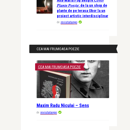
Ana-Maria Pop despre 𝐶𝑜𝑣𝑜𝑟
𝑃𝑙𝑎𝑛𝑡𝑒 𝑃𝑜𝑒𝑧𝑖𝑒: de la un shop de
plante de pe terasa Obor la un
proiect artistic interdisciplinar
de
revistatango
CEA MAI FRUMOASA POEZIE
CEA MAI FRUMOASA POEZIE
Maxim Radu Niculai – Sens
de
revistatango