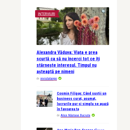
INTERVIURI
Alexandra Văduva: Viața e prea
scurtă ca să nu încerci tot ce îți
stârnește interesul. Timpul nu
așteaptă pe nimeni
de
revistatango
Cosmin Filipaș: Când susții un
business curat, asumat,
lucrurile pur și simplu se așază
în favoarea ta
de
Alice Năstase Buciuta