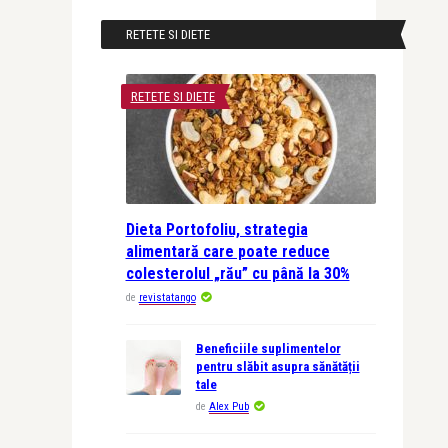
RETETE SI DIETE
RETETE SI DIETE
Dieta Portofoliu, strategia
alimentară care poate reduce
colesterolul „rău” cu până la 30%
de
revistatango
Beneficiile suplimentelor
pentru slăbit asupra sănătății
tale
de
Alex Pub