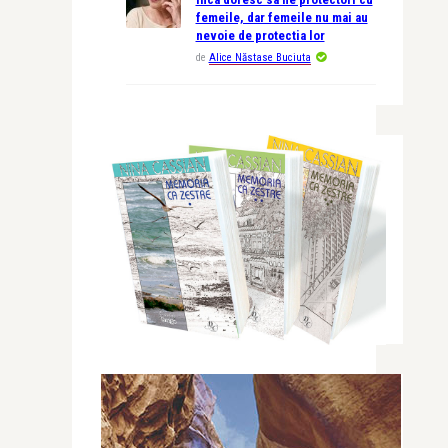
femeile, dar femeile nu mai au
nevoie de protectia lor
de
Alice Năstase Buciuta