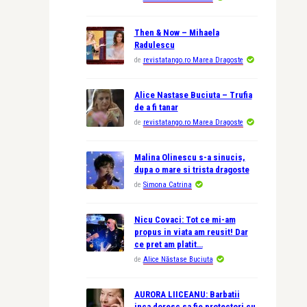
Then & Now – Mihaela
Radulescu
de
revistatango.ro Marea Dragoste
Alice Nastase Buciuta – Trufia
de a fi tanar
de
revistatango.ro Marea Dragoste
Malina Olinescu s-a sinucis,
dupa o mare si trista dragoste
de
Simona Catrina
Nicu Covaci: Tot ce mi-am
propus in viata am reusit! Dar
ce pret am platit…
de
Alice Năstase Buciuta
AURORA LIICEANU: Barbatii
inca doresc sa fie protectori cu