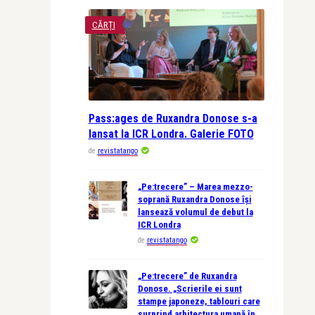
CĂRȚI
Pass:ages de Ruxandra Donose s-a
lansat la ICR Londra. Galerie FOTO
de
revistatango
„Pe:trecere” – Marea mezzo-
soprană Ruxandra Donose își
lansează volumul de debut la
ICR Londra
de
revistatango
„Pe:trecere” de Ruxandra
Donose. „Scrierile ei sunt
stampe japoneze, tablouri care
surprind arhitectura umană în