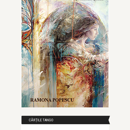
CĂRȚILE TANGO