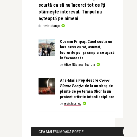
scurtă ca să nu încerci tot ce îți
stârnește interesul. Timpul nu
așteaptă pe nimeni
de
revistatango
Cosmin Filipaș: Când susții un
business curat, asumat,
lucrurile pur și simplu se așază
în favoarea ta
de
Alice Năstase Buciuta
Ana-Maria Pop despre 𝐶𝑜𝑣𝑜𝑟
𝑃𝑙𝑎𝑛𝑡𝑒 𝑃𝑜𝑒𝑧𝑖𝑒: de la un shop de
plante de pe terasa Obor la un
proiect artistic interdisciplinar
de
revistatango
CEA MAI FRUMOASA POEZIE