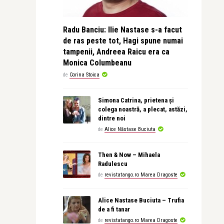
Radu Banciu: Ilie Nastase s-a facut
de ras peste tot, Hagi spune numai
tampenii, Andreea Raicu era ca
Monica Columbeanu
de
Corina Stoica
Simona Catrina, prietena și
colega noastră, a plecat, astăzi,
dintre noi
de
Alice Năstase Buciuta
Then & Now – Mihaela
Radulescu
de
revistatango.ro Marea Dragoste
Alice Nastase Buciuta – Trufia
de a fi tanar
de
revistatango.ro Marea Dragoste