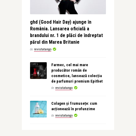
ghd (Good Hair Day) ajunge în
România. Lansarea oficială a
brandului nr. 1 de plăci de îndreptat
părul din Marea Britanie
de
revistatango
Farmec, cel mai mare
producător român de
cosmetice, lansează colecția
de parfumuri premium Epithet
de
revistatango
Colagen și frumusețe: cum
acționează în profunzime
de
revistatango