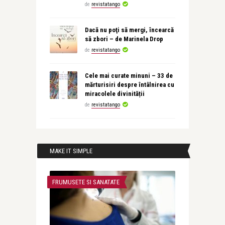
de
revistatango
Dacă nu poţi să mergi, încearcă
să zbori – de Marinela Drop
de
revistatango
Cele mai curate minuni – 33 de
mărturisiri despre întâlnirea cu
miracolele divinității
de
revistatango
MAKE IT SIMPLE
FRUMUSETE SI SANATATE