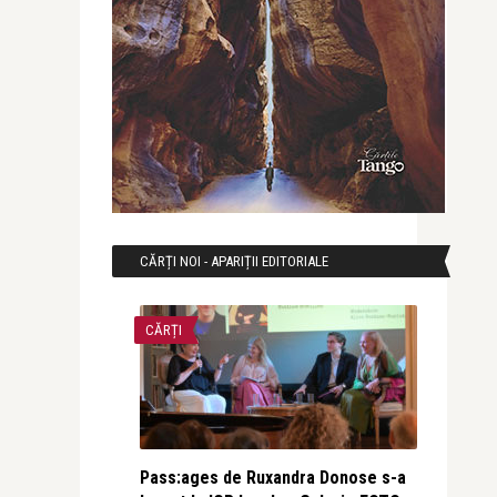
CĂRȚI NOI - APARIȚII EDITORIALE
CĂRȚI
Pass:ages de Ruxandra Donose s-a