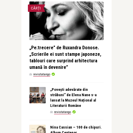
CĂRȚI
„Pe:trecere” de Ruxandra Donose.
„Scrierile ei sunt stampe japoneze,
tablouri care surprind arhitectura
umană în devenire”
de
revistatango
„Povești adevărate din
străbuni” de Elena Nane s-a
lansat la Muzeul Național al
Literaturii Române
de
revistatango
Nina Cassian – 100 de chipuri.
Album Centenar