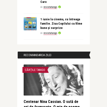
Caro
de
revistatango
1 iunie la cinema, cu întreaga
familie. Ziua Copilului cu filme
bune și surprize
de
revistatango
RECOMANDAREA ZILEI
CĂRȚILE TANGO
Centenar Nina Cassian. O sută de
ani de frumusețe. O mie de poeme