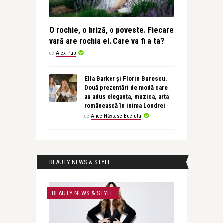
O rochie, o briză, o poveste. Fiecare
vară are rochia ei. Care va fi a ta?
de
Alex Pub
Ella Barker și Florin Burescu.
Două prezentări de modă care
au adus eleganța, muzica, arta
românească în inima Londrei
de
Alice Năstase Buciuta
BEAUTY NEWS & STYLE
BEAUTY NEWS & STYLE