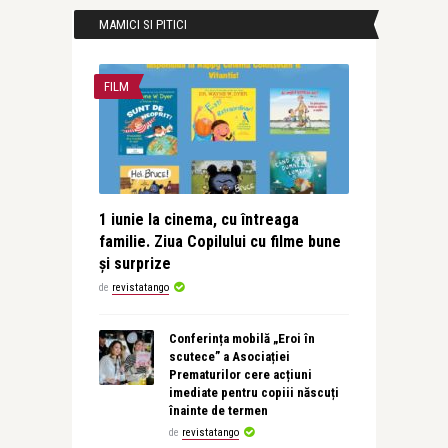
MAMICI SI PITICI
FILM
1 iunie la cinema, cu întreaga
familie. Ziua Copilului cu filme bune
și surprize
de
revistatango
Conferința mobilă „Eroi în
scutece” a Asociației
Prematurilor cere acțiuni
imediate pentru copiii născuți
înainte de termen
de
revistatango