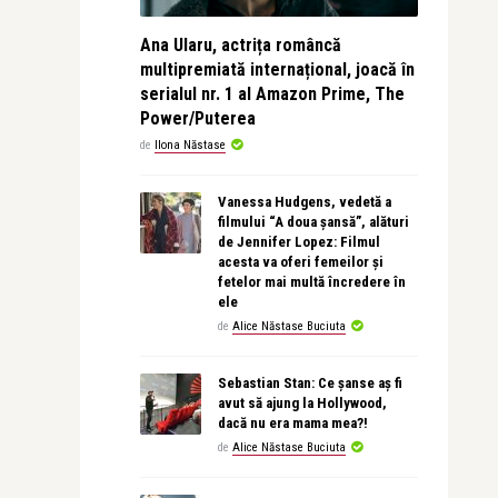
Ana Ularu, actrița româncă
multipremiată internațional, joacă în
serialul nr. 1 al Amazon Prime, The
Power/Puterea
de
Ilona Năstase
Vanessa Hudgens, vedetă a
filmului “A doua șansă”, alături
de Jennifer Lopez: Filmul
acesta va oferi femeilor și
fetelor mai multă încredere în
ele
de
Alice Năstase Buciuta
Sebastian Stan: Ce șanse aș fi
avut să ajung la Hollywood,
dacă nu era mama mea?!
de
Alice Năstase Buciuta