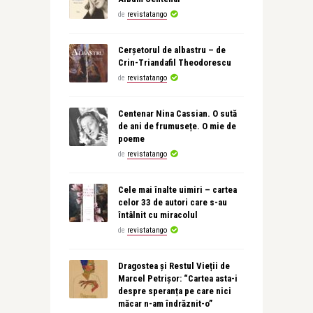
de
revistatango
Cerșetorul de albastru – de
Crin-Triandafil Theodorescu
de
revistatango
Centenar Nina Cassian. O sută
de ani de frumusețe. O mie de
poeme
de
revistatango
Cele mai înalte uimiri – cartea
celor 33 de autori care s-au
întâlnit cu miracolul
de
revistatango
Dragostea și Restul Vieții de
Marcel Petrișor: “Cartea asta-i
despre speranța pe care nici
măcar n-am îndrăznit-o”