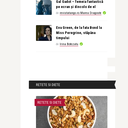
Gal Gadot – femeia fantastică
pe ecran și dincolo de el
de
revistatango.ro Marea Dragoste
Eva Green, de la fata Bond la
Miss Peregrine, stăpâna
timpului
de
Irina Botezatu
RETETE SI DIETE
RETETE SI DIETE