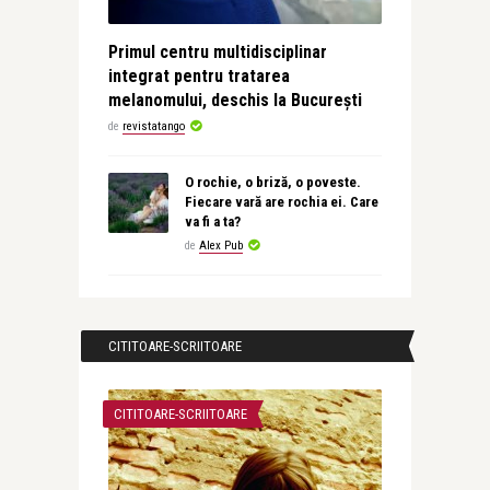
Primul centru multidisciplinar
integrat pentru tratarea
melanomului, deschis la București
de
revistatango
O rochie, o briză, o poveste.
Fiecare vară are rochia ei. Care
va fi a ta?
de
Alex Pub
CITITOARE-SCRIITOARE
CITITOARE-SCRIITOARE