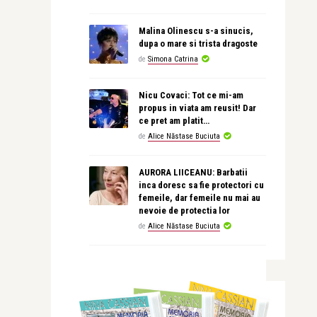
Malina Olinescu s-a sinucis,
dupa o mare si trista dragoste
de
Simona Catrina
Nicu Covaci: Tot ce mi-am
propus in viata am reusit! Dar
ce pret am platit…
de
Alice Năstase Buciuta
AURORA LIICEANU: Barbatii
inca doresc sa fie protectori cu
femeile, dar femeile nu mai au
nevoie de protectia lor
de
Alice Năstase Buciuta