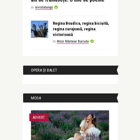
de
revistatango
Regina Boudica, regina biciuită,
regina curajoasă, regina
victorioasă
de
Alice Năstase Buciuta
OPERA ȘI BALET
MODA
ADVERT