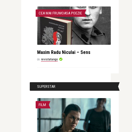
CEA MAI FRUMOASA POEZIE
Maxim Radu Niculai – Sens
de
revistatango
SUPERSTAR
FILM