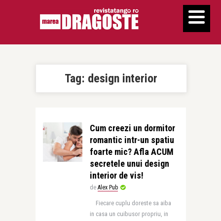
Tag:
design interior
Cum creezi un dormitor
romantic intr-un spatiu
foarte mic? Afla ACUM
secretele unui design
interior de vis!
de
Alex Pub
Fiecare cuplu doreste sa aiba
in casa un cuibusor propriu, in