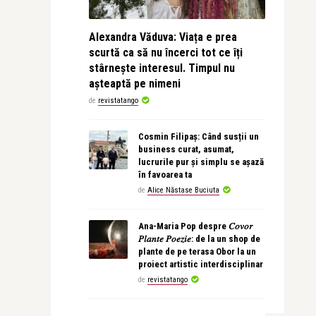
Alexandra Văduva: Viața e prea
scurtă ca să nu încerci tot ce îți
stârnește interesul. Timpul nu
așteaptă pe nimeni
de
revistatango
Cosmin Filipaș: Când susții un
business curat, asumat,
lucrurile pur și simplu se așază
în favoarea ta
de
Alice Năstase Buciuta
Ana-Maria Pop despre 𝐶𝑜𝑣𝑜𝑟
𝑃𝑙𝑎𝑛𝑡𝑒 𝑃𝑜𝑒𝑧𝑖𝑒: de la un shop de
plante de pe terasa Obor la un
proiect artistic interdisciplinar
de
revistatango