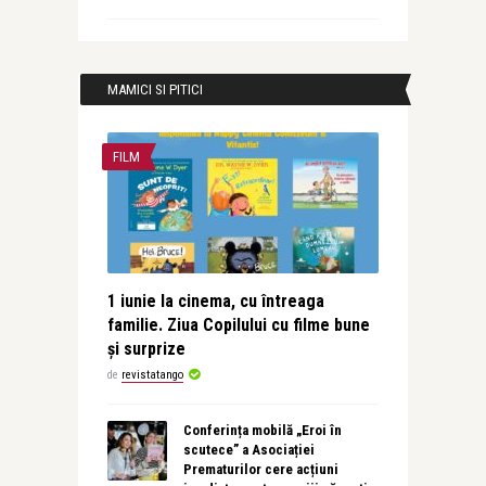
MAMICI SI PITICI
FILM
1 iunie la cinema, cu întreaga
familie. Ziua Copilului cu filme bune
și surprize
de
revistatango
Conferința mobilă „Eroi în
scutece” a Asociației
Prematurilor cere acțiuni