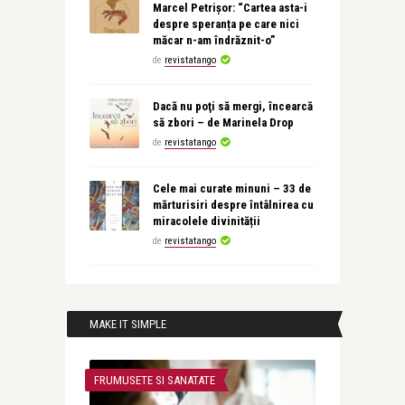
Marcel Petrișor: “Cartea asta-i
despre speranța pe care nici
măcar n-am îndrăznit-o”
de
revistatango
Dacă nu poţi să mergi, încearcă
să zbori – de Marinela Drop
de
revistatango
Cele mai curate minuni – 33 de
mărturisiri despre întâlnirea cu
miracolele divinității
de
revistatango
MAKE IT SIMPLE
FRUMUSETE SI SANATATE