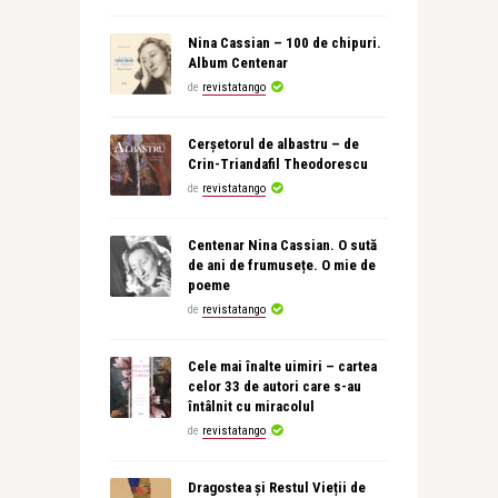
Nina Cassian – 100 de chipuri.
Album Centenar
de
revistatango
Cerșetorul de albastru – de
Crin-Triandafil Theodorescu
de
revistatango
Centenar Nina Cassian. O sută
de ani de frumusețe. O mie de
poeme
de
revistatango
Cele mai înalte uimiri – cartea
celor 33 de autori care s-au
întâlnit cu miracolul
de
revistatango
Dragostea și Restul Vieții de