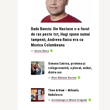
Radu Banciu: Ilie Nastase s-a facut
de ras peste tot, Hagi spune numai
tampenii, Andreea Raicu era ca
Monica Columbeanu
de
Corina Stoica
Simona Catrina, prietena și
colega noastră, a plecat, astăzi,
dintre noi
de
Alice Năstase Buciuta
Then & Now – Mihaela
Radulescu
de
revistatango.ro Marea Dragoste