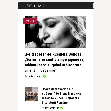
CĂRȚILE TANGO
CĂRȚI
„Pe:trecere” de Ruxandra Donose.
„Scrierile ei sunt stampe japoneze,
tablouri care surprind arhitectura
umană în devenire”
de
revistatango
„Povești adevărate din
străbuni” de Elena Nane s-a
lansat la Muzeul Național al
Literaturii Române
de
revistatango