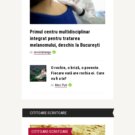
Primul centru multidisciplinar
integrat pentru tratarea
melanomului, deschis la București
de
revistatango
O rochie, o briză, o poveste.
Fiecare vară are rochia ei. Care
va fi a ta?
de
Alex Pub
CITITOARE-SCRIITOARE
CITITOARE-SCRIITOARE