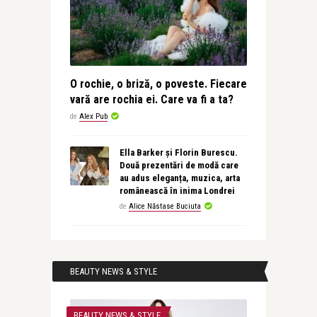
O rochie, o briză, o poveste. Fiecare
vară are rochia ei. Care va fi a ta?
de
Alex Pub
Ella Barker și Florin Burescu.
Două prezentări de modă care
au adus eleganța, muzica, arta
românească în inima Londrei
de
Alice Năstase Buciuta
BEAUTY NEWS & STYLE
BEAUTY NEWS & STYLE