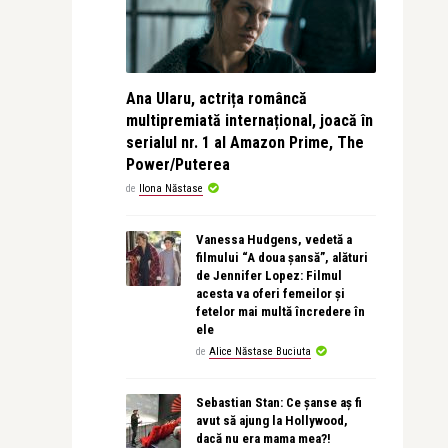
Ana Ularu, actrița româncă
multipremiată internațional, joacă în
serialul nr. 1 al Amazon Prime, The
Power/Puterea
de
Ilona Năstase
Vanessa Hudgens, vedetă a
filmului “A doua șansă”, alături
de Jennifer Lopez: Filmul
acesta va oferi femeilor și
fetelor mai multă încredere în
ele
de
Alice Năstase Buciuta
Sebastian Stan: Ce șanse aș fi
avut să ajung la Hollywood,
dacă nu era mama mea?!