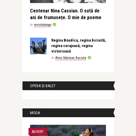
Centenar Nina Cassian. O sută de
ani de frumusețe. O mie de poeme
de
revistatango
Regina Boudica, regina biciuită,
regina curajoasă, regina
victorioasă
de
Alice Năstase Buciuta
OPERA ȘI BALET
MODA
ADVERT