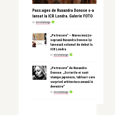
Pass:ages de Ruxandra Donose s-a
lansat la ICR Londra. Galerie FOTO
de
revistatango
„Pe:trecere” – Marea mezzo-
soprană Ruxandra Donose își
lansează volumul de debut la
ICR Londra
de
revistatango
„Pe:trecere” de Ruxandra
Donose. „Scrierile ei sunt
stampe japoneze, tablouri care
surprind arhitectura umană în
devenire”
de
revistatango