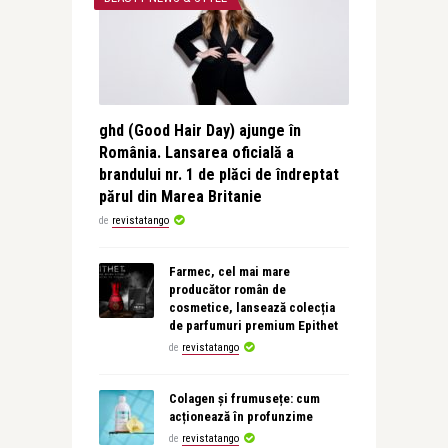
ghd (Good Hair Day) ajunge în
România. Lansarea oficială a
brandului nr. 1 de plăci de îndreptat
părul din Marea Britanie
de
revistatango
Farmec, cel mai mare
producător român de
cosmetice, lansează colecția
de parfumuri premium Epithet
de
revistatango
Colagen și frumusețe: cum
acționează în profunzime
de
revistatango