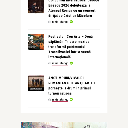
Concursul Internațional George
Enescu 2026 debutează la
Ateneul Român cu un concert
dirijat de Cristian Măcelaru
de
revistatango
Festivalul ICon Arts – Două
săptămâni în care muzica
transformă patrimoniul
Transilvaniei într-o scenă
internațională
de
revistatango
ANOTIMPURI/VIVALDI
ROMANIAN GUITAR QUARTET
pornește la drum în primul
turneu național
de
revistatango