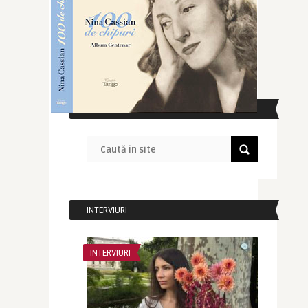
CAUTĂ ÎN SITE
INTERVIURI
INTERVIURI