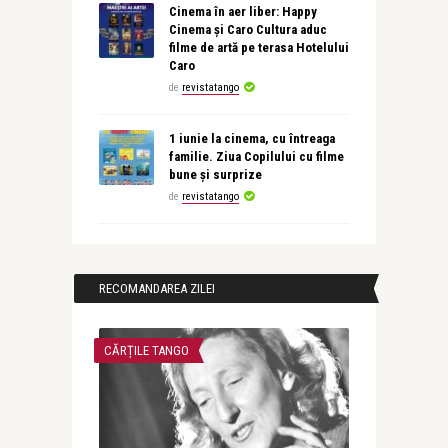
Cinema în aer liber: Happy
Cinema și Caro Cultura aduc
filme de artă pe terasa Hotelului
Caro
de
revistatango
1 iunie la cinema, cu întreaga
familie. Ziua Copilului cu filme
bune și surprize
de
revistatango
RECOMANDAREA ZILEI
CĂRȚILE TANGO