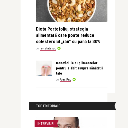
Dieta Portofoliu, strategia
alimentară care poate reduce
colesterolul „rău” cu până la 30%
de
revistatango
Beneficiile suplimentelor
pentru slăbit asupra sănătății
tale
de
Alex Pub
TOP EDITORIALE
INTERVIURI