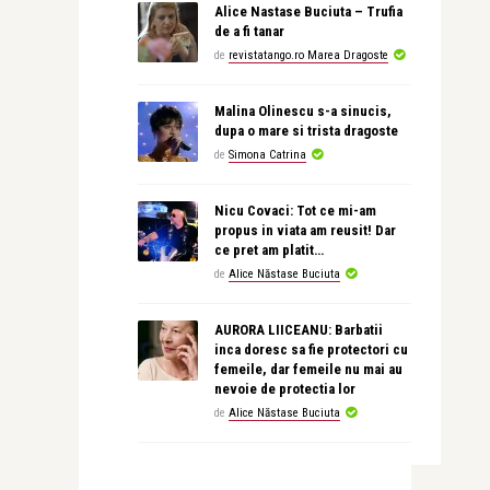
Alice Nastase Buciuta – Trufia
de a fi tanar
de
revistatango.ro Marea Dragoste
Malina Olinescu s-a sinucis,
dupa o mare si trista dragoste
de
Simona Catrina
Nicu Covaci: Tot ce mi-am
propus in viata am reusit! Dar
ce pret am platit…
de
Alice Năstase Buciuta
AURORA LIICEANU: Barbatii
inca doresc sa fie protectori cu
femeile, dar femeile nu mai au
nevoie de protectia lor
de
Alice Năstase Buciuta