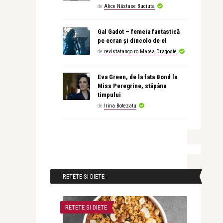
de
Alice Năstase Buciuta
Gal Gadot – femeia fantastică
pe ecran și dincolo de el
de
revistatango.ro Marea Dragoste
Eva Green, de la fata Bond la
Miss Peregrine, stăpâna
timpului
de
Irina Botezatu
RETETE SI DIETE
RETETE SI DIETE