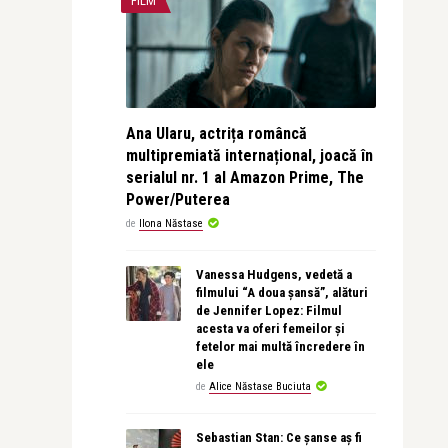
FILM
Ana Ularu, actrița româncă
multipremiată internațional, joacă în
serialul nr. 1 al Amazon Prime, The
Power/Puterea
de
Ilona Năstase
Vanessa Hudgens, vedetă a
filmului “A doua șansă”, alături
de Jennifer Lopez: Filmul
acesta va oferi femeilor și
fetelor mai multă încredere în
ele
de
Alice Năstase Buciuta
Sebastian Stan: Ce șanse aș fi