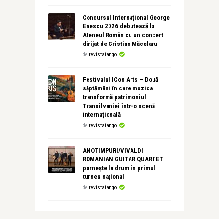
Concursul Internațional George
Enescu 2026 debutează la
Ateneul Român cu un concert
dirijat de Cristian Măcelaru
de
revistatango
Festivalul ICon Arts – Două
săptămâni în care muzica
transformă patrimoniul
Transilvaniei într-o scenă
internațională
de
revistatango
ANOTIMPURI/VIVALDI
ROMANIAN GUITAR QUARTET
pornește la drum în primul
turneu național
de
revistatango