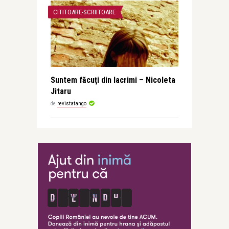
CITITOARE-SCRIITOARE
Suntem făcuţi din lacrimi – Nicoleta
Jitaru
de
revistatango