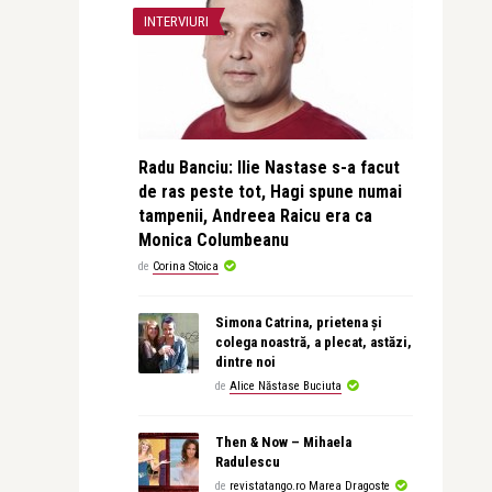
INTERVIURI
Radu Banciu: Ilie Nastase s-a facut
de ras peste tot, Hagi spune numai
tampenii, Andreea Raicu era ca
Monica Columbeanu
de
Corina Stoica
Simona Catrina, prietena și
colega noastră, a plecat, astăzi,
dintre noi
de
Alice Năstase Buciuta
Then & Now – Mihaela
Radulescu
de
revistatango.ro Marea Dragoste