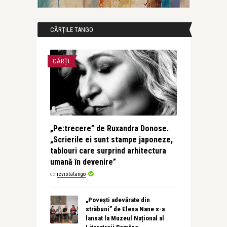
CĂRȚILE TANGO
CĂRȚI
„Pe:trecere” de Ruxandra Donose.
„Scrierile ei sunt stampe japoneze,
tablouri care surprind arhitectura
umană în devenire”
de
revistatango
„Povești adevărate din
străbuni” de Elena Nane s-a
lansat la Muzeul Național al