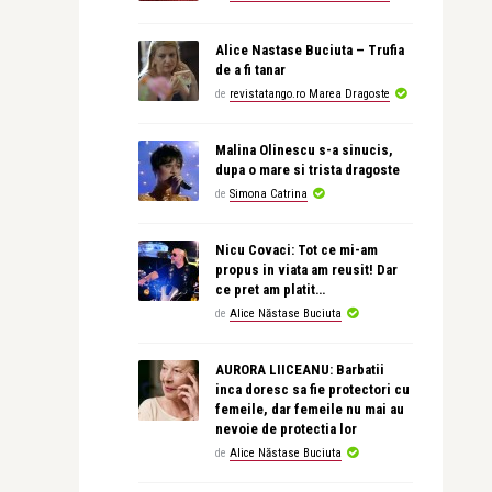
Alice Nastase Buciuta – Trufia
de a fi tanar
de
revistatango.ro Marea Dragoste
Malina Olinescu s-a sinucis,
dupa o mare si trista dragoste
de
Simona Catrina
Nicu Covaci: Tot ce mi-am
propus in viata am reusit! Dar
ce pret am platit…
de
Alice Năstase Buciuta
AURORA LIICEANU: Barbatii
inca doresc sa fie protectori cu
femeile, dar femeile nu mai au
nevoie de protectia lor
de
Alice Năstase Buciuta