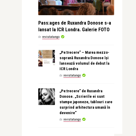
Pass:ages de Ruxandra Donose s-a
lansat la ICR Londra. Galerie FOTO
de
revistatango
„Pe:trecere” – Marea mezzo-
soprană Ruxandra Donose își
lansează volumul de debut la
ICR Londra
de
revistatango
„Pe:trecere” de Ruxandra
Donose. „Scrierile ei sunt
stampe japoneze, tablouri care
surprind arhitectura umană în
devenire”
de
revistatango