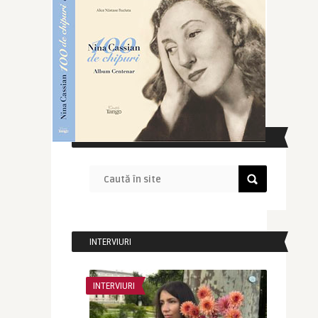
CAUTĂ ÎN SITE
INTERVIURI
INTERVIURI