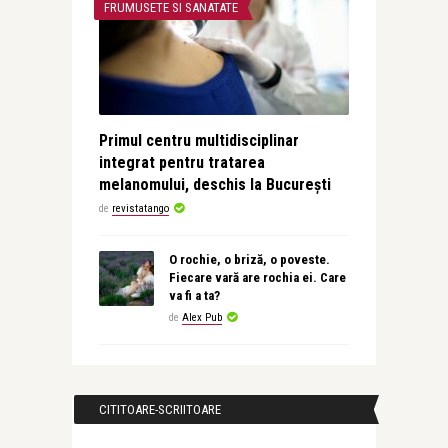
FRUMUSETE SI SANATATE
Primul centru multidisciplinar
integrat pentru tratarea
melanomului, deschis la București
de
revistatango
O rochie, o briză, o poveste.
Fiecare vară are rochia ei. Care
va fi a ta?
de
Alex Pub
CITITOARE-SCRIITOARE