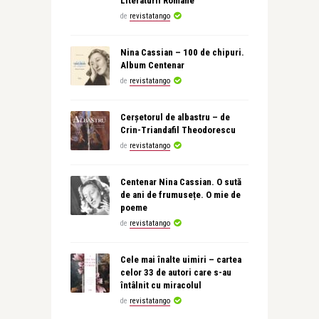
Literaturii Române
de
revistatango
Nina Cassian – 100 de chipuri.
Album Centenar
de
revistatango
Cerșetorul de albastru – de
Crin-Triandafil Theodorescu
de
revistatango
Centenar Nina Cassian. O sută
de ani de frumusețe. O mie de
poeme
de
revistatango
Cele mai înalte uimiri – cartea
celor 33 de autori care s-au
întâlnit cu miracolul
de
revistatango