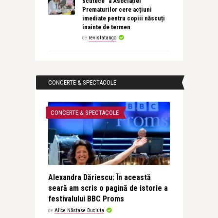
scutece” a Asociației
Prematurilor cere acțiuni
imediate pentru copiii născuți
înainte de termen
de
revistatango
CONCERTE & SPECTACOLE
CONCERTE & SPECTACOLE
Alexandra Dăriescu: În această
seară am scris o pagină de istorie a
festivalului BBC Proms
de
Alice Năstase Buciuta