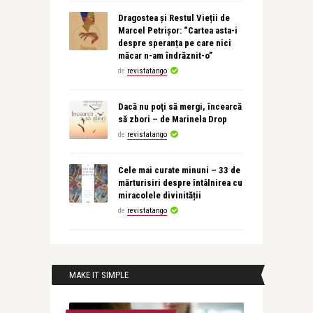
Dragostea și Restul Vieții de
Marcel Petrișor: “Cartea asta-i
despre speranța pe care nici
măcar n-am îndrăznit-o”
de
revistatango
Dacă nu poţi să mergi, încearcă
să zbori – de Marinela Drop
de
revistatango
Cele mai curate minuni – 33 de
mărturisiri despre întâlnirea cu
miracolele divinității
de
revistatango
MAKE IT SIMPLE