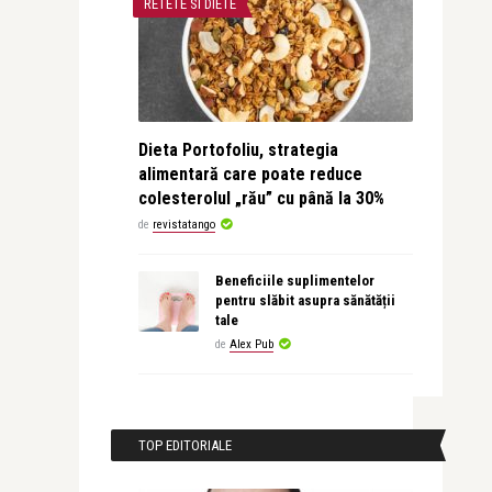
RETETE SI DIETE
Dieta Portofoliu, strategia
alimentară care poate reduce
colesterolul „rău” cu până la 30%
de
revistatango
Beneficiile suplimentelor
pentru slăbit asupra sănătății
tale
de
Alex Pub
TOP EDITORIALE