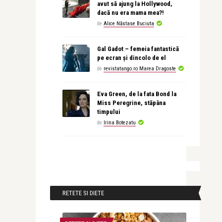
avut să ajung la Hollywood,
dacă nu era mama mea?!
de
Alice Năstase Buciuta
Gal Gadot – femeia fantastică
pe ecran și dincolo de el
de
revistatango.ro Marea Dragoste
Eva Green, de la fata Bond la
Miss Peregrine, stăpâna
timpului
de
Irina Botezatu
RETETE SI DIETE