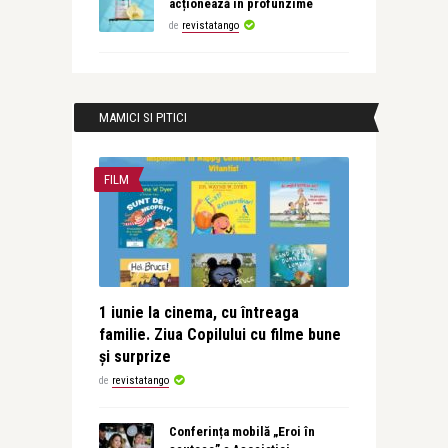
acționează în profunzime
de
revistatango
MAMICI SI PITICI
FILM
1 iunie la cinema, cu întreaga
familie. Ziua Copilului cu filme bune
și surprize
de
revistatango
Conferința mobilă „Eroi în