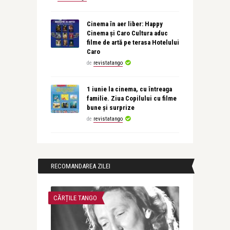
Cinema în aer liber: Happy
Cinema și Caro Cultura aduc
filme de artă pe terasa Hotelului
Caro
de
revistatango
1 iunie la cinema, cu întreaga
familie. Ziua Copilului cu filme
bune și surprize
de
revistatango
RECOMANDAREA ZILEI
CĂRȚILE TANGO