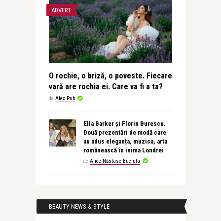
ADVERT
O rochie, o briză, o poveste. Fiecare
vară are rochia ei. Care va fi a ta?
de
Alex Pub
Ella Barker și Florin Burescu.
Două prezentări de modă care
au adus eleganța, muzica, arta
românească în inima Londrei
de
Alice Năstase Buciuta
BEAUTY NEWS & STYLE