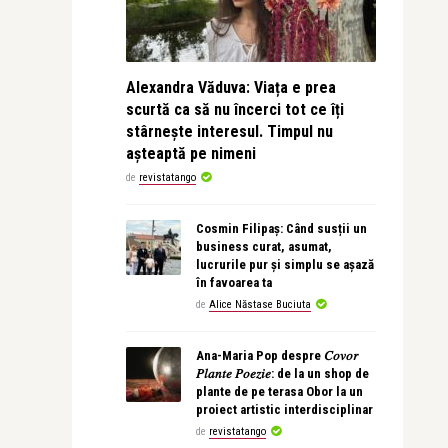
Alexandra Văduva: Viața e prea
scurtă ca să nu încerci tot ce îți
stârnește interesul. Timpul nu
așteaptă pe nimeni
de
revistatango
Cosmin Filipaș: Când susții un
business curat, asumat,
lucrurile pur și simplu se așază
în favoarea ta
de
Alice Năstase Buciuta
Ana-Maria Pop despre 𝐶𝑜𝑣𝑜𝑟
𝑃𝑙𝑎𝑛𝑡𝑒 𝑃𝑜𝑒𝑧𝑖𝑒: de la un shop de
plante de pe terasa Obor la un
proiect artistic interdisciplinar
de
revistatango