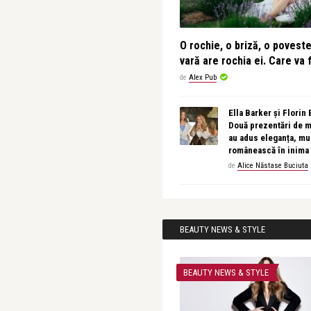
O rochie, o briză, o povest
vară are rochia ei. Care va f
de
Alex Pub
Ella Barker și Florin
Două prezentări de 
au adus eleganța, muz
românească în inima
de
Alice Năstase Buciuta
BEAUTY NEWS & STYLE
BEAUTY NEWS & STYLE