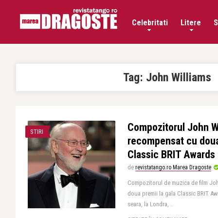
Celebritati
Litere
S
Tag:
John Williams
Compozitorul John Wi
STIRI
recompensat cu doua 
Classic BRIT Awards
de
revistatango.ro Marea Dragoste
Compozitorul de muzica de film Joh
doua premii la gala Classic BRIT Aw
seara, la Londra, ..