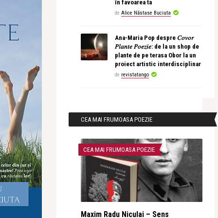
în favoarea ta
de
Alice Năstase Buciuta
Ana-Maria Pop despre 𝐶𝑜𝑣𝑜𝑟
𝑃𝑙𝑎𝑛𝑡𝑒 𝑃𝑜𝑒𝑧𝑖𝑒: de la un shop de
plante de pe terasa Obor la un
proiect artistic interdisciplinar
de
revistatango
CEA MAI FRUMOASA POEZIE
CEA MAI FRUMOASA POEZIE
Maxim Radu Niculai – Sens