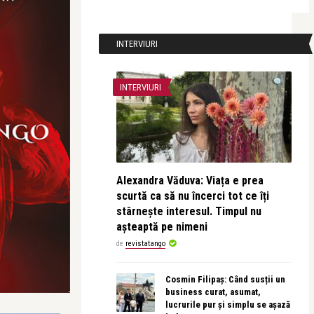
INTERVIURI
INTERVIURI
Alexandra Văduva: Viața e prea
scurtă ca să nu încerci tot ce îți
stârnește interesul. Timpul nu
așteaptă pe nimeni
de
revistatango
Cosmin Filipaș: Când susții un
business curat, asumat,
lucrurile pur și simplu se așază