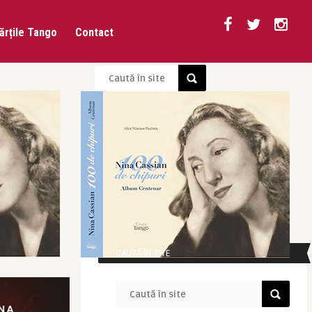
ărțile Tango
Contact
CAUTĂ ÎN SITE