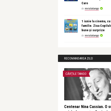
Caro
de
revistatango
1 iunie la cinema, cu
familie. Ziua Copilul
bune și surprize
de
revistatango
RECOMANDAREA ZILEI
CĂRȚILE TANGO
Centenar Nina Cassian. O s