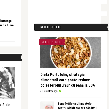
 întreaga
ui cu filme
RETETE SI DIETE
RETETE SI DIETE
Dieta Portofoliu, strategia
alimentară care poate reduce
colesterolul „rău” cu până la 30%
de
revistatango
Beneficiile suplimentelor
ută de
pentru slăbit asupra sănătății