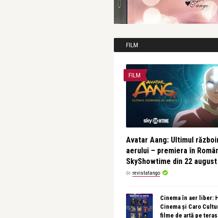
FILM
FILM
Avatar Aang: Ultimul războin
aerului – premiera în Româ
SkyShowtime din 22 august
de
revistatango
Cinema în aer liber:
Cinema și Caro Cultu
filme de artă pe tera