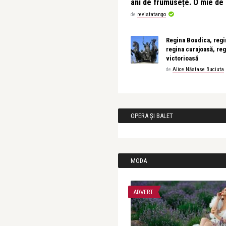
ani de frumusețe. O mie d
de
revistatango
Regina Boudica, regin
regina curajoasă, reg
victorioasă
de
Alice Năstase Buciuta
OPERA ȘI BALET
MODA
ADVERT