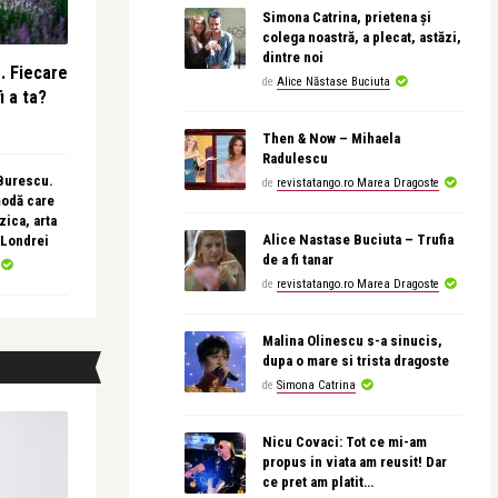
Simona Catrina, prietena și
colega noastră, a plecat, astăzi,
dintre noi
e. Fiecare
de
Alice Năstase Buciuta
i a ta?
Then & Now – Mihaela
Radulescu
 Burescu.
de
revistatango.ro Marea Dragoste
modă care
ica, arta
Alice Nastase Buciuta – Trufia
 Londrei
de a fi tanar
de
revistatango.ro Marea Dragoste
Malina Olinescu s-a sinucis,
dupa o mare si trista dragoste
de
Simona Catrina
Nicu Covaci: Tot ce mi-am
propus in viata am reusit! Dar
ce pret am platit…