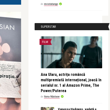
de
revistatango
SUPERSTAR
FILM
Ana Ularu, actrița româncă
multipremiată internațional, joacă în
serialul nr. 1 al Amazon Prime, The
Power/Puterea
de
Ilona Năstase
Vanessa Hudgens, vedetă a