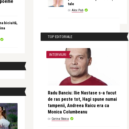
e poeme
tale
de
Alex Pub
a biciuită,
ina
TOP EDITORIALE
INTERVIURI
Radu Banciu: Ilie Nastase s-a facut
de ras peste tot, Hagi spune numai
tampenii, Andreea Raicu era ca
Monica Columbeanu
de
Corina Stoica