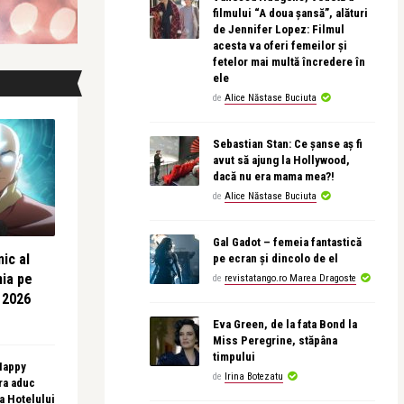
filmului “A doua șansă”, alături
de Jennifer Lopez: Filmul
acesta va oferi femeilor și
fetelor mai multă încredere în
ele
de
Alice Năstase Buciuta
Sebastian Stan: Ce șanse aș fi
avut să ajung la Hollywood,
dacă nu era mama mea?!
de
Alice Năstase Buciuta
Gal Gadot – femeia fantastică
ic al
pe ecran și dincolo de el
nia pe
de
revistatango.ro Marea Dragoste
 2026
Eva Green, de la fata Bond la
Miss Peregrine, stăpâna
timpului
 Happy
de
Irina Botezatu
ra aduc
sa Hotelului