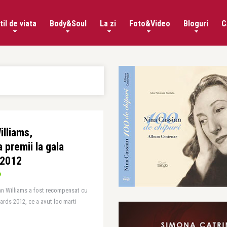
til de viata
Body&Soul
La zi
Foto&Video
Bloguri
C
lliams,
premii la gala
 2012
n Williams a fost recompensat cu
ards 2012, ce a avut loc marti