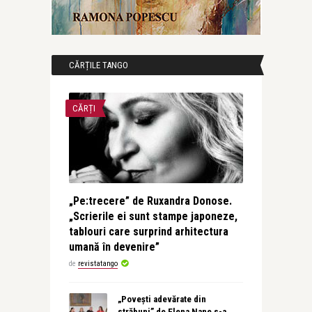
CĂRȚILE TANGO
CĂRȚI
„Pe:trecere” de Ruxandra Donose.
„Scrierile ei sunt stampe japoneze,
tablouri care surprind arhitectura
umană în devenire”
de
revistatango
„Povești adevărate din
străbuni” de Elena Nane s-a