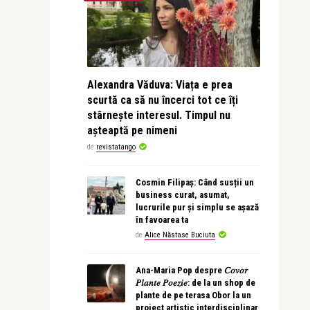
Alexandra Văduva: Viața e prea
scurtă ca să nu încerci tot ce îți
stârnește interesul. Timpul nu
așteaptă pe nimeni
de
revistatango
Cosmin Filipaș: Când susții un
business curat, asumat,
lucrurile pur și simplu se așază
în favoarea ta
de
Alice Năstase Buciuta
Ana-Maria Pop despre 𝐶𝑜𝑣𝑜𝑟
𝑃𝑙𝑎𝑛𝑡𝑒 𝑃𝑜𝑒𝑧𝑖𝑒: de la un shop de
plante de pe terasa Obor la un
proiect artistic interdisciplinar