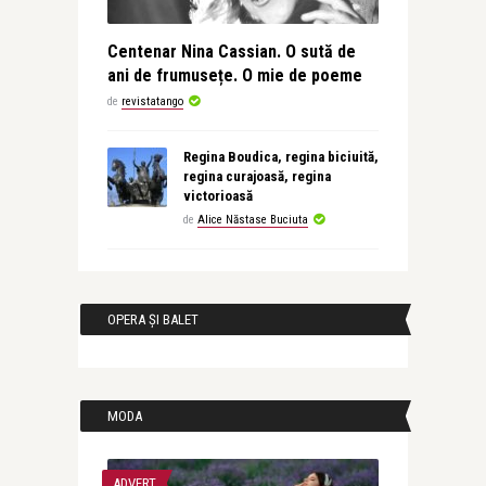
Centenar Nina Cassian. O sută de
ani de frumusețe. O mie de poeme
de
revistatango
Regina Boudica, regina biciuită,
regina curajoasă, regina
victorioasă
de
Alice Năstase Buciuta
OPERA ȘI BALET
MODA
ADVERT