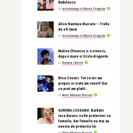
Radulescu
de
revistatango.ro Marea Dragoste
Alice Nastase Buciuta – Trufia
de a fi tanar
de
revistatango.ro Marea Dragoste
Malina Olinescu s-a sinucis,
dupa o mare si trista dragoste
de
Simona Catrina
Nicu Covaci: Tot ce mi-am
propus in viata am reusit! Dar
ce pret am platit…
de
Alice Năstase Buciuta
AURORA LIICEANU: Barbatii
inca doresc sa fie protectori cu
femeile, dar femeile nu mai au
nevoie de protectia lor
de
Alice Năstase Buciuta