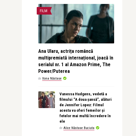
FILM
Ana Ularu, actrița româncă
multipremiată internațional, joacă în
serialul nr. 1 al Amazon Prime, The
Power/Puterea
de
Ilona Năstase
Vanessa Hudgens, vedetă a
filmului “A doua șansă”, alături
de Jennifer Lopez: Filmul
acesta va oferi femeilor și
fetelor mai multă încredere în
ele
de
Alice Năstase Buciuta