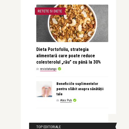
RETETE SI DIETE
Dieta Portofoliu, strategia
alimentară care poate reduce
colesterolul „rău” cu până la 30%
de
revistatango
Beneficiile suplimentelor
pentru slăbit asupra sănătății
tale
de
Alex Pub
TOP EDITORIALE