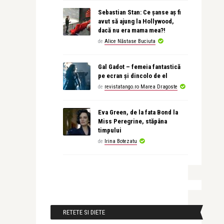
Sebastian Stan: Ce șanse aș fi
avut să ajung la Hollywood,
dacă nu era mama mea?!
de
Alice Năstase Buciuta
Gal Gadot – femeia fantastică
pe ecran și dincolo de el
de
revistatango.ro Marea Dragoste
Eva Green, de la fata Bond la
Miss Peregrine, stăpâna
timpului
de
Irina Botezatu
RETETE SI DIETE