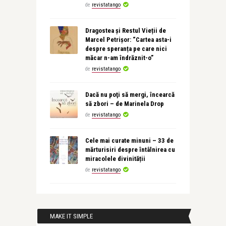
de
revistatango
Dragostea și Restul Vieții de
Marcel Petrișor: “Cartea asta-i
despre speranța pe care nici
măcar n-am îndrăznit-o”
de
revistatango
Dacă nu poţi să mergi, încearcă
să zbori – de Marinela Drop
de
revistatango
Cele mai curate minuni – 33 de
mărturisiri despre întâlnirea cu
miracolele divinității
de
revistatango
MAKE IT SIMPLE