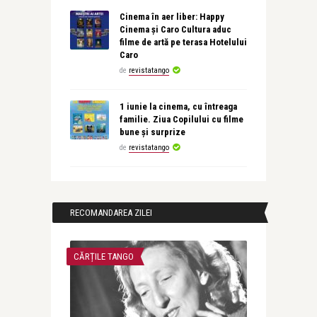
Cinema în aer liber: Happy
Cinema și Caro Cultura aduc
filme de artă pe terasa Hotelului
Caro
de
revistatango
1 iunie la cinema, cu întreaga
familie. Ziua Copilului cu filme
bune și surprize
de
revistatango
RECOMANDAREA ZILEI
CĂRȚILE TANGO