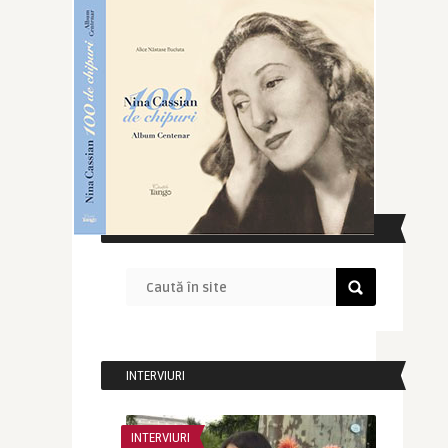
CAUTĂ ÎN SITE
INTERVIURI
INTERVIURI