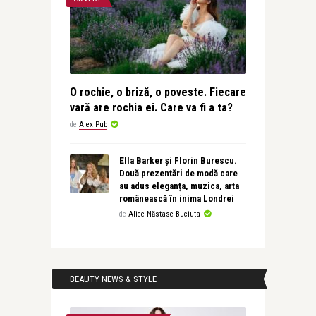
O rochie, o briză, o poveste. Fiecare
vară are rochia ei. Care va fi a ta?
de
Alex Pub
Ella Barker și Florin Burescu.
Două prezentări de modă care
au adus eleganța, muzica, arta
românească în inima Londrei
de
Alice Năstase Buciuta
BEAUTY NEWS & STYLE