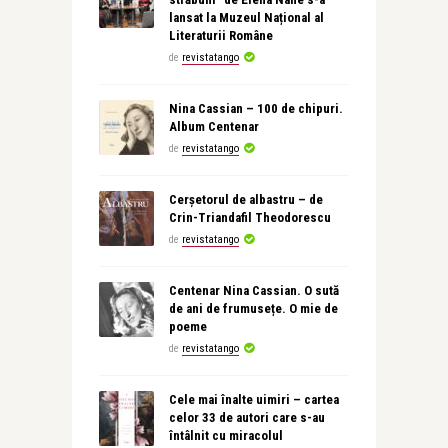
lansat la Muzeul Național al
Literaturii Române
de
revistatango
Nina Cassian – 100 de chipuri.
Album Centenar
de
revistatango
Cerșetorul de albastru – de
Crin-Triandafil Theodorescu
de
revistatango
Centenar Nina Cassian. O sută
de ani de frumusețe. O mie de
poeme
de
revistatango
Cele mai înalte uimiri – cartea
celor 33 de autori care s-au
întâlnit cu miracolul