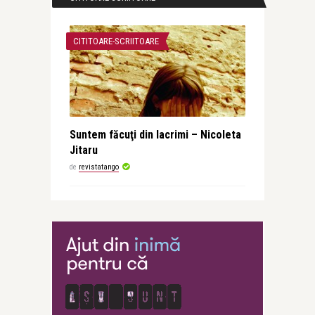
CITITOARE-SCRIITOARE
Suntem făcuţi din lacrimi – Nicoleta
Jitaru
de
revistatango