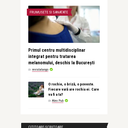
FRUMUSETE SI SANATATE
Primul centru multidisciplinar
integrat pentru tratarea
melanomului, deschis la București
de
revistatango
O rochie, o briză, o poveste.
Fiecare vară are rochia ei. Care
va fi a ta?
de
Alex Pub
CITITOARE-SCRIITOARE