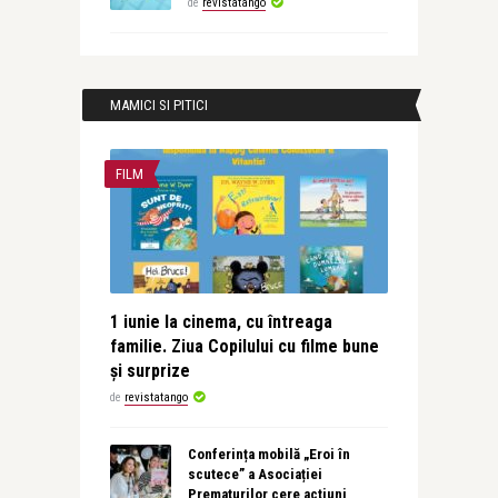
de
revistatango
MAMICI SI PITICI
FILM
1 iunie la cinema, cu întreaga
familie. Ziua Copilului cu filme bune
și surprize
de
revistatango
Conferința mobilă „Eroi în
scutece” a Asociației
Prematurilor cere acțiuni