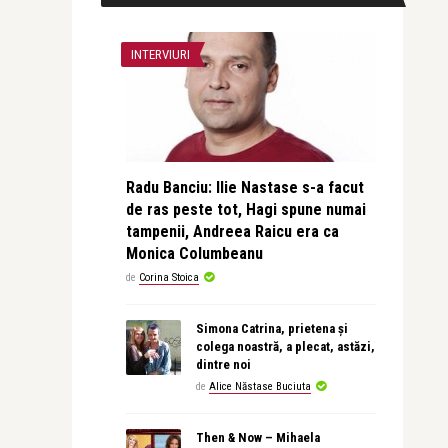
INTERVIURI
Radu Banciu: Ilie Nastase s-a facut
de ras peste tot, Hagi spune numai
tampenii, Andreea Raicu era ca
Monica Columbeanu
de
Corina Stoica
Simona Catrina, prietena și
colega noastră, a plecat, astăzi,
dintre noi
de
Alice Năstase Buciuta
Then & Now – Mihaela