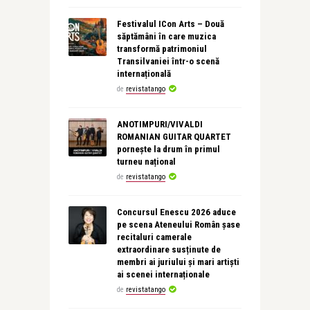
Festivalul ICon Arts – Două
săptămâni în care muzica
transformă patrimoniul
Transilvaniei într-o scenă
internațională
de
revistatango
ANOTIMPURI/VIVALDI
ROMANIAN GUITAR QUARTET
pornește la drum în primul
turneu național
de
revistatango
Concursul Enescu 2026 aduce
pe scena Ateneului Român șase
recitaluri camerale
extraordinare susținute de
membri ai juriului și mari artiști
ai scenei internaționale
de
revistatango