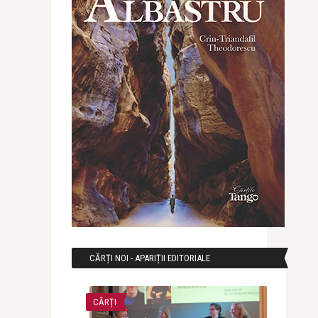
CĂRȚI NOI - APARIȚII EDITORIALE
CĂRȚI