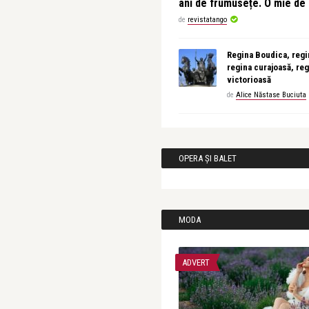
ani de frumusețe. O mie d
de
revistatango
Regina Boudica, regin
regina curajoasă, reg
victorioasă
de
Alice Năstase Buciuta
OPERA ȘI BALET
MODA
ADVERT