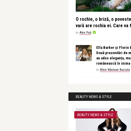
O rochie, o briză, o povest
vară are rochia ei. Care va f
de
Alex Pub
Ella Barker și Florin
Două prezentări de 
au adus eleganța, muz
românească în inima
de
Alice Năstase Buciuta
BEAUTY NEWS & STYLE
BEAUTY NEWS & STYLE