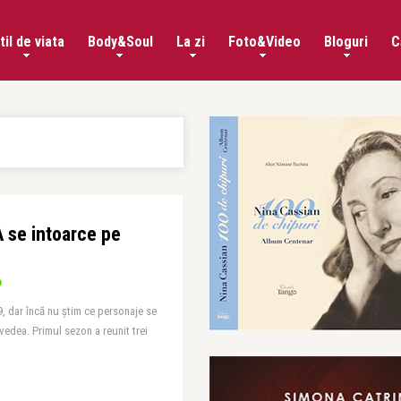
til de viata
Body&Soul
La zi
Foto&Video
Bloguri
C
A se intoarce pe
, dar încă nu știm ce personaje se
vedea. Primul sezon a reunit trei