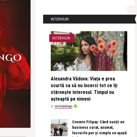
INTERVIURI
INTERVIURI
Alexandra Văduva: Viața e prea
scurtă ca să nu încerci tot ce îți
stârnește interesul. Timpul nu
așteaptă pe nimeni
de
revistatango
Cosmin Filipaș: Când susții un
business curat, asumat,
lucrurile pur și simplu se așază