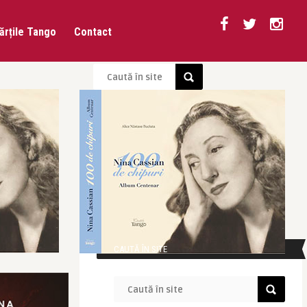
ărțile Tango
Contact
CAUTĂ ÎN SITE