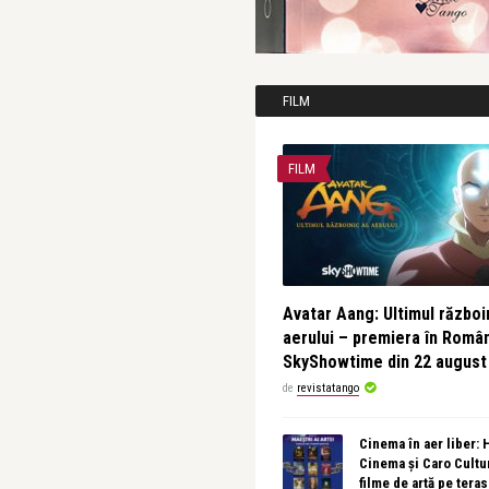
FILM
FILM
Avatar Aang: Ultimul războin
aerului – premiera în Româ
SkyShowtime din 22 august
de
revistatango
Cinema în aer liber:
Cinema și Caro Cultu
filme de artă pe tera