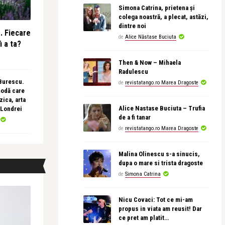
Simona Catrina, prietena și
colega noastră, a plecat, astăzi,
dintre noi
e. Fiecare
de
Alice Năstase Buciuta
i a ta?
Then & Now – Mihaela
Radulescu
 Burescu.
de
revistatango.ro Marea Dragoste
modă care
ica, arta
Alice Nastase Buciuta – Trufia
 Londrei
de a fi tanar
de
revistatango.ro Marea Dragoste
Malina Olinescu s-a sinucis,
dupa o mare si trista dragoste
de
Simona Catrina
Nicu Covaci: Tot ce mi-am
propus in viata am reusit! Dar
ce pret am platit…