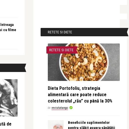
 întreaga
ui cu filme
RETETE SI DIETE
RETETE SI DIETE
Dieta Portofoliu, strategia
alimentară care poate reduce
colesterolul „rău” cu până la 30%
de
revistatango
Beneficiile suplimentelor
ută de
pentru slăbit asupra sănătății