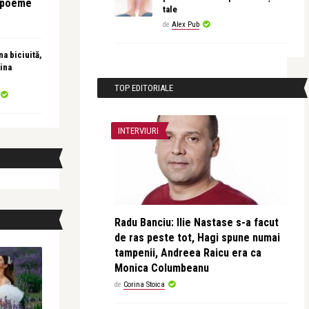
e poeme
tale
de
Alex Pub
a biciuită,
ina
TOP EDITORIALE
INTERVIURI
Radu Banciu: Ilie Nastase s-a facut
de ras peste tot, Hagi spune numai
tampenii, Andreea Raicu era ca
Monica Columbeanu
de
Corina Stoica