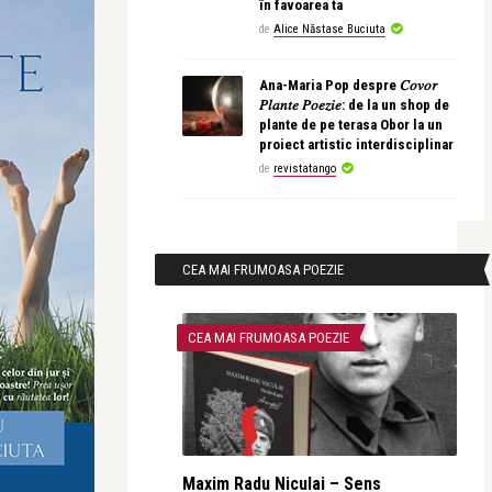
în favoarea ta
de
Alice Năstase Buciuta
Ana-Maria Pop despre 𝐶𝑜𝑣𝑜𝑟
𝑃𝑙𝑎𝑛𝑡𝑒 𝑃𝑜𝑒𝑧𝑖𝑒: de la un shop de
plante de pe terasa Obor la un
proiect artistic interdisciplinar
de
revistatango
CEA MAI FRUMOASA POEZIE
CEA MAI FRUMOASA POEZIE
Maxim Radu Niculai – Sens