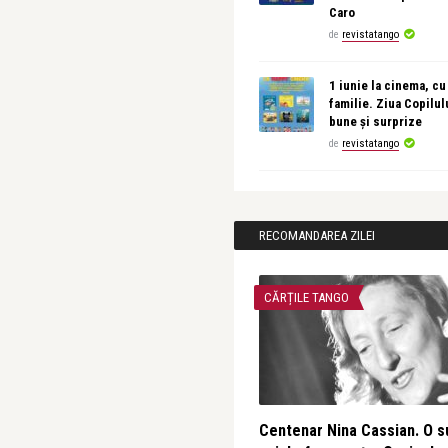
Caro
de
revistatango
1 iunie la cinema, cu
familie. Ziua Copilul
bune și surprize
de
revistatango
RECOMANDAREA ZILEI
CĂRȚILE TANGO
Centenar Nina Cassian. O s