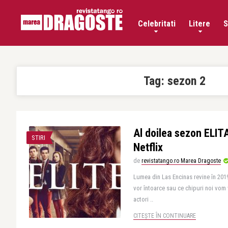
Celebritati
Litere
S
Tag:
sezon 2
Al doilea sezon ELIT
STIRI
Netflix
de
revistatango.ro Marea Dragoste
Lumea din Las Encinas revine în 2019
vor întoarce sau ce chipuri noi vom 
actori ..
CITEȘTE ÎN CONTINUARE