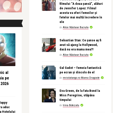
filmului “A doua șansă”, alături
de Jennifer Lopez: Filmul
acesta va oferi femeilor și
fetelor mai multă încredere în
ele
de
Alice Năstase Buciuta
Sebastian Stan: Ce șanse aș fi
avut să ajung la Hollywood,
dacă nu era mama mea?!
de
Alice Năstase Buciuta
Gal Gadot – femeia fantastică
ic al
pe ecran și dincolo de el
nia pe
de
revistatango.ro Marea Dragoste
 2026
Eva Green, de la fata Bond la
Miss Peregrine, stăpâna
timpului
 Happy
de
Irina Botezatu
ra aduc
sa Hotelului