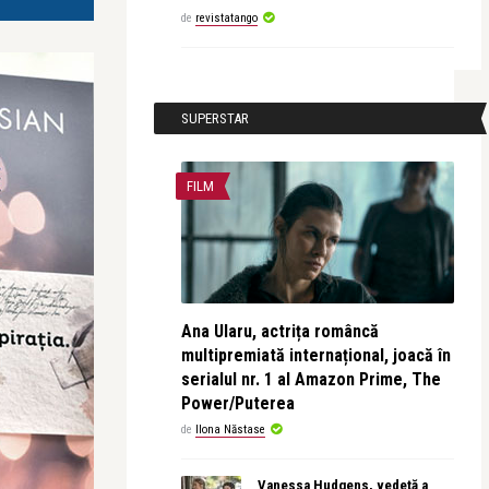
de
revistatango
SUPERSTAR
FILM
Ana Ularu, actrița româncă
multipremiată internațional, joacă în
serialul nr. 1 al Amazon Prime, The
Power/Puterea
de
Ilona Năstase
Vanessa Hudgens, vedetă a