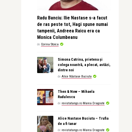
Radu Banciu: Ilie Nastase s-a facut
de ras peste tot, Hagi spune numai
tampenii, Andreea Raicu era ca
Monica Columbeanu
de
Corina Stoica
Simona Catrina, prietena și
colega noastră, a plecat, astăzi,
dintre noi
de
Alice Năstase Buciuta
Then & Now – Mihaela
Radulescu
de
revistatango.ro Marea Dragoste
Alice Nastase Buciuta – Trufia
de a fi tanar
de
revistatango.ro Marea Dragoste