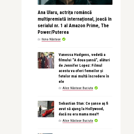
Ana Ularu, actrița româncă
multipremiată internațional, joacă în
serialul nr. 1 al Amazon Prime, The
Power/Puterea
de
Ilona Năstase
Vanessa Hudgens, vedetă a
filmului “A doua șansă”, alături
de Jennifer Lopez: Filmul
acesta va oferi femeilor și
fetelor mai multă încredere în
ele
de
Alice Năstase Buciuta
Sebastian Stan: Ce șanse aș fi
avut să ajung la Hollywood,
dacă nu era mama mea?!
de
Alice Năstase Buciuta