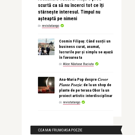
scurtă ca să nu încerci tot ce îți
stârnește interesul. Timpul nu
așteaptă pe nimeni
de
revistatango
Cosmin Filipaș: Când susții un
business curat, asumat,
lucrurile pur și simplu se așază
în favoarea ta
de
Alice Năstase Buciuta
Ana-Maria Pop despre 𝐶𝑜𝑣𝑜𝑟
𝑃𝑙𝑎𝑛𝑡𝑒 𝑃𝑜𝑒𝑧𝑖𝑒: de la un shop de
plante de pe terasa Obor la un
proiect artistic interdisciplinar
de
revistatango
CEA MAI FRUMOASA POEZIE