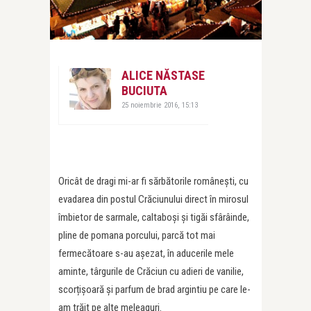
ALICE NĂSTASE
BUCIUTA
25 noiembrie 2016, 15:13
Oricât de dragi mi-ar fi sărbătorile românești, cu
evadarea din postul Crăciunului direct în mirosul
îmbietor de sarmale, caltaboși și tigăi sfârâinde,
pline de pomana porcului, parcă tot mai
fermecătoare s-au așezat, în aducerile mele
aminte, târgurile de Crăciun cu adieri de vanilie,
scorțișoară și parfum de brad argintiu pe care le-
am trăit pe alte meleaguri.