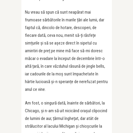
Nu vreau să spun că sunt neapărat mai
frumoase sărbătorile în marile țări ale lumii, dar
faptul că, dincolo de hotare, descoperi, de
fiecare dată, ceva nou, menit să-ți răsfețe
simțurile și să se așeze direct în sipetul cu
amintiri de preț pe mine mă face să-mi doresc
măcar o evadare la început de decembrie într-o
altă țară, în care văzduhul răsună de jingle bells,
iar cadourile de la moș sunt împachetate în
hârtie lucioasă și-n speranțe de nerefuzat pentru
anul ce vine.
Am fost, o singură dată, înainte de sărbători, la
Chicago, și n-am să uit nicicând orașul clipocind
de lumini de aur, țărmul înghețat, dar atât de
strălucitor al lacului Michigan și chioșcurile la