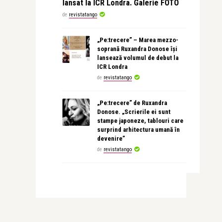
lansat la ICR Londra. Galerie FOTO
de
revistatango
„Pe:trecere” – Marea mezzo-
soprană Ruxandra Donose își
lansează volumul de debut la
ICR Londra
de
revistatango
„Pe:trecere” de Ruxandra
Donose. „Scrierile ei sunt
stampe japoneze, tablouri care
surprind arhitectura umană în
devenire”
de
revistatango