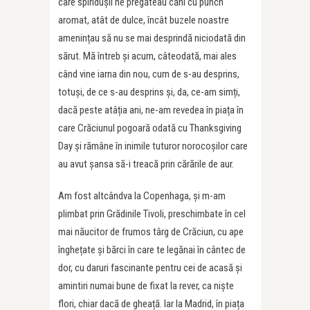
care spiridușii ne pregăteau căni cu punch
aromat, atât de dulce, încât buzele noastre
amenințau să nu se mai desprindă niciodată din
sărut. Mă întreb și acum, câteodată, mai ales
când vine iarna din nou, cum de s-au desprins,
totuși, de ce s-au desprins și, da, ce-am simți,
dacă peste atâția ani, ne-am revedea în piața în
care Crăciunul pogoară odată cu Thanksgiving
Day și rămâne în inimile tuturor norocoșilor care
au avut șansa să-i treacă prin cărările de aur.
Am fost altcândva la Copenhaga, și m-am
plimbat prin Grădinile Tivoli, preschimbate în cel
mai năucitor de frumos târg de Crăciun, cu ape
înghețate și bărci în care te legănai în cântec de
dor, cu daruri fascinante pentru cei de acasă și
amintiri numai bune de fixat la rever, ca niște
flori, chiar dacă de gheață. Iar la Madrid, în piața