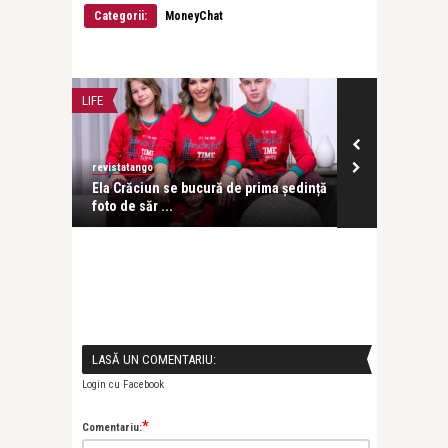
Categorii:
MoneyChat
LIFE
MAKE IT SIMPLE
revistatango
revistatango
evolut
Ela Crăciun se bucură de prima ședință
Până pe 18 no
foto de săr ...
oferte avantaj
LASĂ UN COMENTARIU:
Login cu Facebook
*
Comentariu: