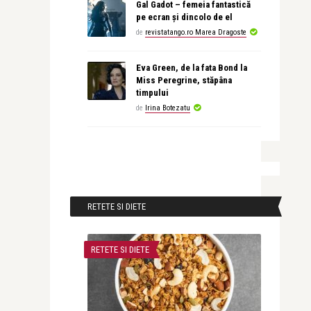
Gal Gadot – femeia fantastică
pe ecran și dincolo de el
de
revistatango.ro Marea Dragoste
Eva Green, de la fata Bond la
Miss Peregrine, stăpâna
timpului
de
Irina Botezatu
RETETE SI DIETE
RETETE SI DIETE