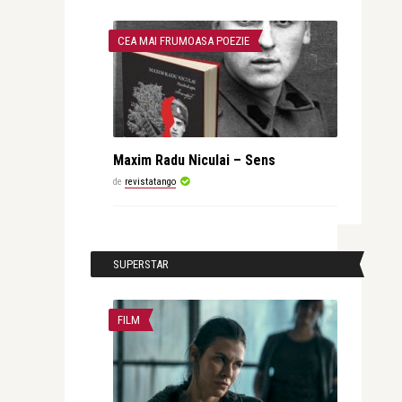
CEA MAI FRUMOASA POEZIE
Maxim Radu Niculai – Sens
de
revistatango
SUPERSTAR
FILM