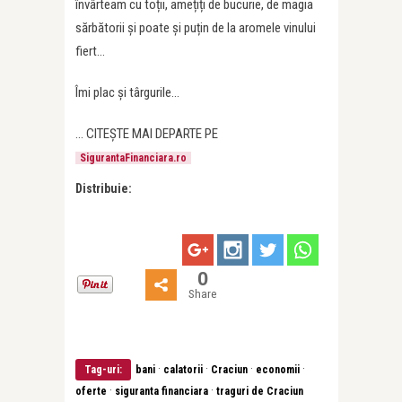
învârteam cu toții, amețiți de bucurie, de magia
sărbătorii și poate și puțin de la aromele vinului
fiert…
Îmi plac și târgurile…
… CITEȘTE MAI DEPARTE PE
SigurantaFinanciara.ro
Distribuie:
0
Share
·
·
·
·
Tag-uri:
bani
calatorii
Craciun
economii
·
·
oferte
siguranta financiara
traguri de Craciun