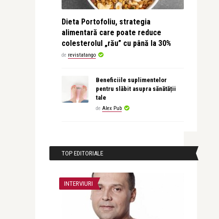
Dieta Portofoliu, strategia
alimentară care poate reduce
colesterolul „rău” cu până la 30%
de
revistatango
Beneficiile suplimentelor
pentru slăbit asupra sănătății
tale
de
Alex Pub
TOP EDITORIALE
INTERVIURI