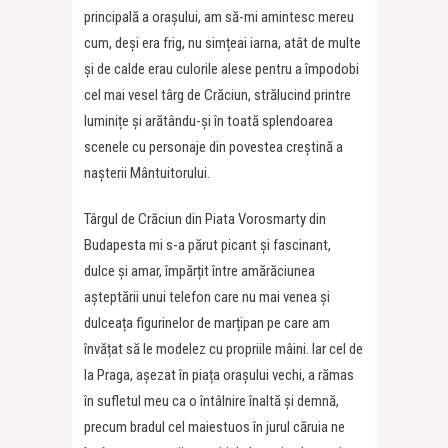
principală a orașului, am să-mi amintesc mereu
cum, deși era frig, nu simțeai iarna, atât de multe
și de calde erau culorile alese pentru a împodobi
cel mai vesel târg de Crăciun, strălucind printre
luminițe și arătându-și în toată splendoarea
scenele cu personaje din povestea creștină a
nașterii Mântuitorului.
Târgul de Crăciun din Piata Vorosmarty din
Budapesta mi s-a părut picant și fascinant,
dulce și amar, împărțit între amărăciunea
așteptării unui telefon care nu mai venea și
dulceața figurinelor de marțipan pe care am
învățat să le modelez cu propriile mâini. Iar cel de
la Praga, așezat în piața orașului vechi, a rămas
în sufletul meu ca o întâlnire înaltă și demnă,
precum bradul cel maiestuos în jurul căruia ne