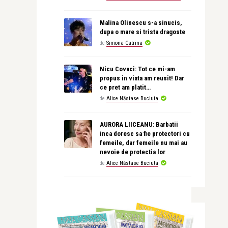
Malina Olinescu s-a sinucis,
dupa o mare si trista dragoste
de
Simona Catrina
Nicu Covaci: Tot ce mi-am
propus in viata am reusit! Dar
ce pret am platit…
de
Alice Năstase Buciuta
AURORA LIICEANU: Barbatii
inca doresc sa fie protectori cu
femeile, dar femeile nu mai au
nevoie de protectia lor
de
Alice Năstase Buciuta