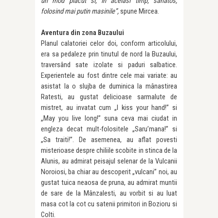
un mod placut si, in acelasi timp, sanatos,
folosind mai putin masinile
”,
spune Mircea
.
Aventura din zona Buzaului
Planul calatoriei celor doi, conform articolului,
era sa pedaleze prin tinutul de nord la Buzaului,
traversând sate izolate si paduri salbatice.
Experientele au fost dintre cele mai variate: au
asistat la o slujba de duminica la mânastirea
Ratesti, au gustat delicioase sarmalute de
mistret, au invatat cum „I kiss your hand!” si
„May you live long!” suna ceva mai ciudat in
engleza decat mult-folositele „Saru’mana!” si
„Sa traiti!”. De asemenea, au aflat povesti
misterioase despre chiliile scobite in stinca de la
Alunis, au admirat peisajul selenar de la Vulcanii
Noroiosi, ba chiar au descoperit „vulcani” noi, au
gustat tuica neaosa de pruna, au admirat muntii
de sare de la Mânzalesti, au vorbit si au luat
masa cot la cot cu satenii primitori in Bozioru si
Colti.