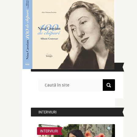
CAUTĂ ÎN SITE
INTERVIURI
INTERVIURI