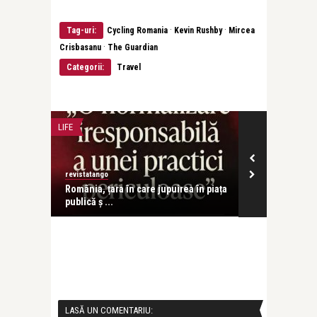
·
·
Tag-uri:
Cycling Romania
Kevin Rushby
Mircea
·
Crisbasanu
The Guardian
Categorii:
Travel
LIFE
revistatango
în piața
România, țara în care jupuirea în piața
publică ș ...
în piața
LASĂ UN COMENTARIU: