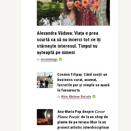
Alexandra Văduva: Viața e prea
scurtă ca să nu încerci tot ce îți
stârnește interesul. Timpul nu
așteaptă pe nimeni
de
revistatango
Cosmin Filipaș: Când susții un
business curat, asumat,
lucrurile pur și simplu se așază
în favoarea ta
de
Alice Năstase Buciuta
Ana-Maria Pop despre 𝐶𝑜𝑣𝑜𝑟
𝑃𝑙𝑎𝑛𝑡𝑒 𝑃𝑜𝑒𝑧𝑖𝑒: de la un shop de
plante de pe terasa Obor la un
proiect artistic interdisciplinar