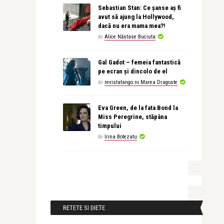
Sebastian Stan: Ce șanse aș fi
avut să ajung la Hollywood,
dacă nu era mama mea?!
de
Alice Năstase Buciuta
Gal Gadot – femeia fantastică
pe ecran și dincolo de el
de
revistatango.ro Marea Dragoste
Eva Green, de la fata Bond la
Miss Peregrine, stăpâna
timpului
de
Irina Botezatu
RETETE SI DIETE