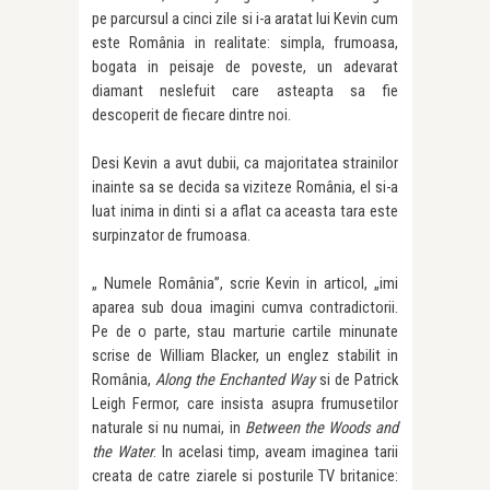
pe parcursul a cinci zile si i-a aratat lui Kevin cum
este România in realitate: simpla, frumoasa,
bogata in peisaje de poveste, un adevarat
diamant neslefuit care asteapta sa fie
descoperit de fiecare dintre noi.
Desi Kevin a avut dubii, ca majoritatea strainilor
inainte sa se decida sa viziteze România, el si-a
luat inima in dinti si a aflat ca aceasta tara este
surpinzator de frumoasa.
„ Numele România”, scrie Kevin in articol, „imi
aparea sub doua imagini cumva contradictorii.
Pe de o parte, stau marturie cartile minunate
scrise de William Blacker, un englez stabilit in
România,
Along the Enchanted Way
si de Patrick
Leigh Fermor, care insista asupra frumusetilor
naturale si nu numai, in
Between the Woods and
the Water
. In acelasi timp, aveam imaginea tarii
creata de catre ziarele si posturile TV britanice: