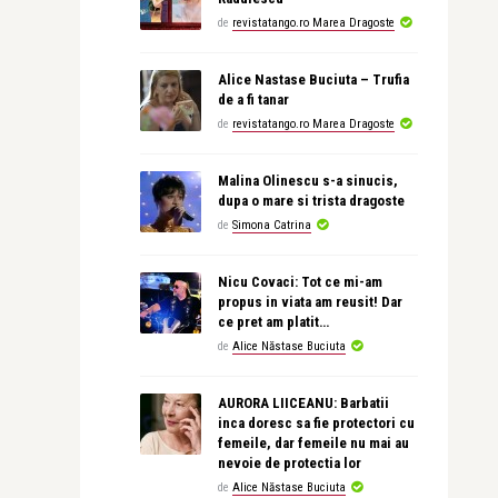
de
revistatango.ro Marea Dragoste
Alice Nastase Buciuta – Trufia
de a fi tanar
de
revistatango.ro Marea Dragoste
Malina Olinescu s-a sinucis,
dupa o mare si trista dragoste
de
Simona Catrina
Nicu Covaci: Tot ce mi-am
propus in viata am reusit! Dar
ce pret am platit…
de
Alice Năstase Buciuta
AURORA LIICEANU: Barbatii
inca doresc sa fie protectori cu
femeile, dar femeile nu mai au
nevoie de protectia lor
de
Alice Năstase Buciuta