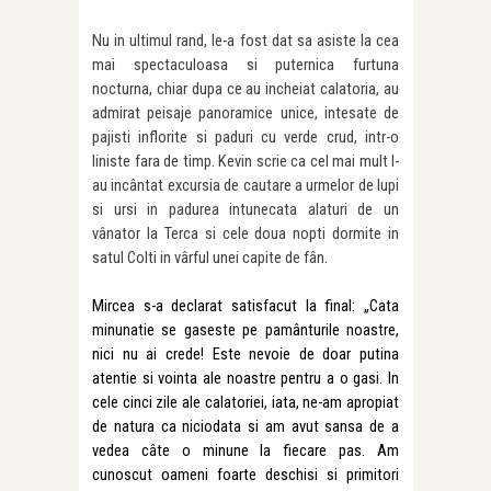
Nu in ultimul rand, le-a fost dat sa asiste la cea
mai spectaculoasa si puternica furtuna
nocturna, chiar dupa ce au incheiat calatoria, au
admirat peisaje panoramice unice, intesate de
pajisti inflorite si paduri cu verde crud, intr-o
liniste fara de timp. Kevin scrie ca cel mai mult l-
au incântat excursia de cautare a urmelor de lupi
si ursi in padurea intunecata alaturi de un
vânator la Terca si cele doua nopti dormite in
satul Colti in vârful unei capite de fân.
Mircea s-a declarat satisfacut la final: „Cata
minunatie se gaseste pe pamânturile noastre,
nici nu ai crede! Este nevoie de doar putina
atentie si vointa ale noastre pentru a o gasi. In
cele cinci zile ale calatoriei, iata, ne-am apropiat
de natura ca niciodata si am avut sansa de a
vedea câte o minune la fiecare pas. Am
cunoscut oameni foarte deschisi si primitori