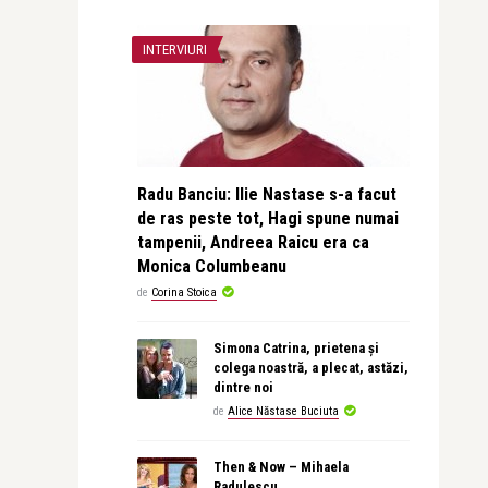
INTERVIURI
Radu Banciu: Ilie Nastase s-a facut
de ras peste tot, Hagi spune numai
tampenii, Andreea Raicu era ca
Monica Columbeanu
de
Corina Stoica
Simona Catrina, prietena și
colega noastră, a plecat, astăzi,
dintre noi
de
Alice Năstase Buciuta
Then & Now – Mihaela
Radulescu