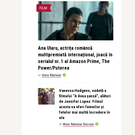
FILM
Ana Ularu, actrița româncă
multipremiată internațional, joacă în
serialul nr. 1 al Amazon Prime, The
Power/Puterea
de
Ilona Năstase
Vanessa Hudgens, vedetă a
filmului “A doua șansă”, alături
de Jennifer Lopez: Filmul
acesta va oferi femeilor și
fetelor mai multă încredere în
ele
de
Alice Năstase Buciuta