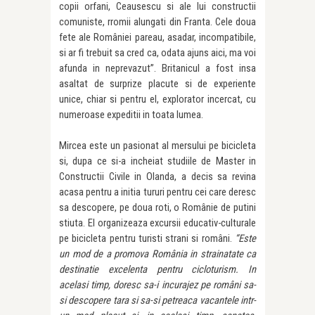
copii orfani, Ceausescu si ale lui constructii
comuniste, rromii alungati din Franta. Cele doua
fete ale României pareau, asadar, incompatibile,
si ar fi trebuit sa cred ca, odata ajuns aici, ma voi
afunda in neprevazut”. Britanicul a fost insa
asaltat de surprize placute si de experiente
unice, chiar si pentru el, explorator incercat, cu
numeroase expeditii in toata lumea.
Mircea este un pasionat al mersului pe bicicleta
si, dupa ce si-a incheiat studiile de Master in
Constructii Civile in Olanda, a decis sa revina
acasa pentru a initia tururi pentru cei care deresc
sa descopere, pe doua roti, o Românie de putini
stiuta. El organizeaza excursii educativ-culturale
pe bicicleta pentru turisti strani si români.
“Este
un
mod de a promova România in strainatate ca
destinatie excelenta pentru cicloturism. In
acelasi timp, doresc sa-i incurajez pe români sa-
si descopere tara si sa-si petreaca vacantele intr-