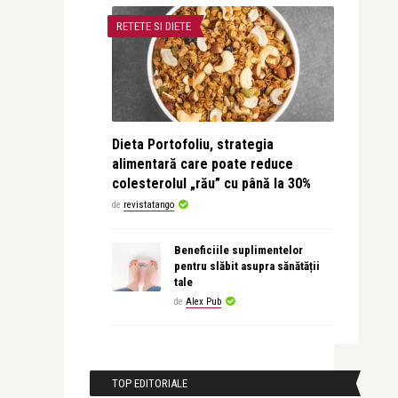
RETETE SI DIETE
Dieta Portofoliu, strategia
alimentară care poate reduce
colesterolul „rău” cu până la 30%
de
revistatango
Beneficiile suplimentelor
pentru slăbit asupra sănătății
tale
de
Alex Pub
TOP EDITORIALE