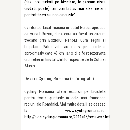
(desi noi, turistii pe biciclete, le paream niste
ciudati, poate), am zâmbit si, mai ales, ne-am
pastrat tineri cu inca cinci zile”.
Cei doi au lasat masina in satul Berca, aproape
de orasul Buzau, dupa care au facut un circuit,
trecând prin Bozioru, Nehoiu, Gura Teghii si
Lopatari. Patru zile au mers pe bicicleta,
aproximativ câte 40 km, iar o zi a fost rezervata
drumetiei in tinutul chiliilor rupestre de la Colti si
Alunis.
Despre Cycling Romania (si fotografii)
Cycling Romania ofera excursii pe bicicleta
pentru toate gusturile in cele mai frumoase
regiuni ale României. Mai multe detalii se gasesc
la
www.cyclingromania.ro
.
http://blog.cyclingromania.ro/2011/05/reviews.html