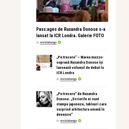
Pass:ages de Ruxandra Donose s-a
lansat la ICR Londra. Galerie FOTO
de
revistatango
„Pe:trecere” – Marea mezzo-
soprană Ruxandra Donose își
lansează volumul de debut la
ICR Londra
de
revistatango
„Pe:trecere” de Ruxandra
Donose. „Scrierile ei sunt
stampe japoneze, tablouri care
surprind arhitectura umană în
devenire”
de
revistatango