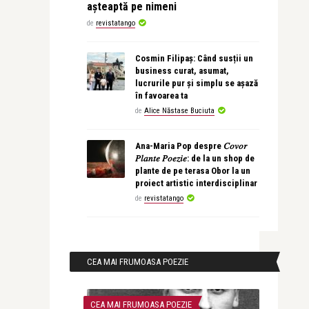
așteaptă pe nimeni
de
revistatango
Cosmin Filipaș: Când susții un
business curat, asumat,
lucrurile pur și simplu se așază
în favoarea ta
de
Alice Năstase Buciuta
Ana-Maria Pop despre 𝐶𝑜𝑣𝑜𝑟
𝑃𝑙𝑎𝑛𝑡𝑒 𝑃𝑜𝑒𝑧𝑖𝑒: de la un shop de
plante de pe terasa Obor la un
proiect artistic interdisciplinar
de
revistatango
CEA MAI FRUMOASA POEZIE
CEA MAI FRUMOASA POEZIE