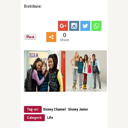
Distribuie:
0
Share
·
Tag-uri:
Disney Channel
Disney Junior
Categorii:
Life