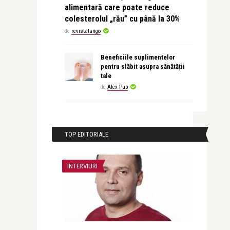
alimentară care poate reduce
colesterolul „rău” cu până la 30%
de
revistatango
Beneficiile suplimentelor
pentru slăbit asupra sănătății
tale
de
Alex Pub
TOP EDITORIALE
INTERVIURI