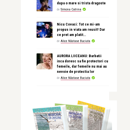
dupa o mare si trista dragoste
de
Simona Catrina
Nicu Covaci: Tot ce mi-am
propus in viata am reusit! Dar
ce pret am platit…
de
Alice Năstase Buciuta
AURORA LIICEANU: Barbatii
inca doresc sa fie protectori cu
femeile, dar femeile nu mai au
nevoie de protectia lor
de
Alice Năstase Buciuta