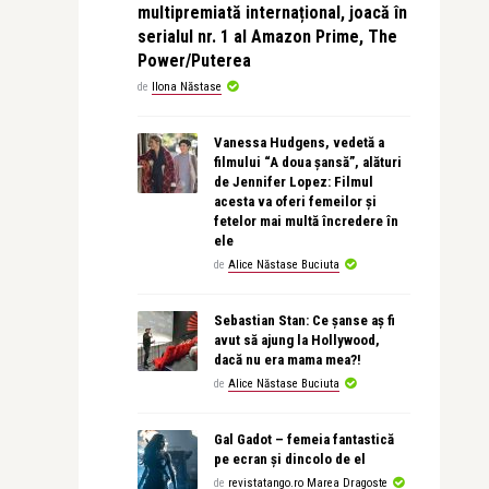
multipremiată internațional, joacă în
serialul nr. 1 al Amazon Prime, The
Power/Puterea
de
Ilona Năstase
Vanessa Hudgens, vedetă a
filmului “A doua șansă”, alături
de Jennifer Lopez: Filmul
acesta va oferi femeilor și
fetelor mai multă încredere în
ele
de
Alice Năstase Buciuta
Sebastian Stan: Ce șanse aș fi
avut să ajung la Hollywood,
dacă nu era mama mea?!
de
Alice Năstase Buciuta
Gal Gadot – femeia fantastică
pe ecran și dincolo de el
de
revistatango.ro Marea Dragoste