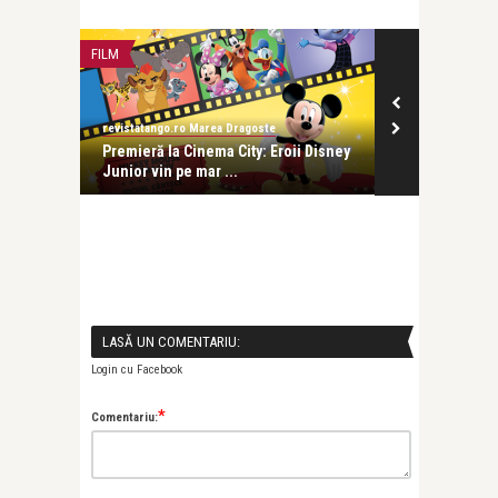
FILM
FILM
revistatango.ro Marea Dragoste
revistatango.ro
succes
Premieră la Cinema City: Eroii Disney
Recomandăril
Junior vin pe mar ...
Disney Channel
LASĂ UN COMENTARIU:
Login cu Facebook
*
Comentariu: