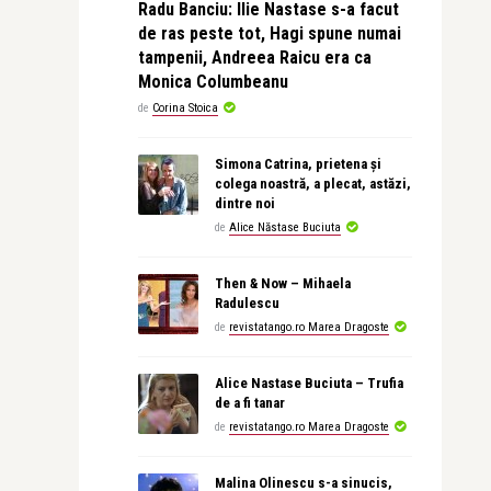
Radu Banciu: Ilie Nastase s-a facut
de ras peste tot, Hagi spune numai
tampenii, Andreea Raicu era ca
Monica Columbeanu
de
Corina Stoica
Simona Catrina, prietena și
colega noastră, a plecat, astăzi,
dintre noi
de
Alice Năstase Buciuta
Then & Now – Mihaela
Radulescu
de
revistatango.ro Marea Dragoste
Alice Nastase Buciuta – Trufia
de a fi tanar
de
revistatango.ro Marea Dragoste
Malina Olinescu s-a sinucis,