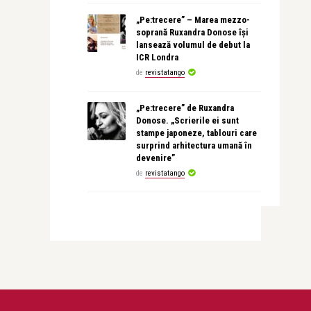
„Pe:trecere” – Marea mezzo-
soprană Ruxandra Donose își
lansează volumul de debut la
ICR Londra
de
revistatango
„Pe:trecere” de Ruxandra
Donose. „Scrierile ei sunt
stampe japoneze, tablouri care
surprind arhitectura umană în
devenire”
de
revistatango