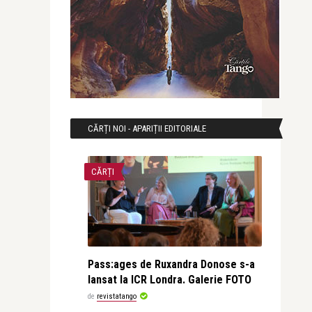
CĂRȚI NOI - APARIȚII EDITORIALE
CĂRȚI
Pass:ages de Ruxandra Donose s-a
lansat la ICR Londra. Galerie FOTO
de
revistatango