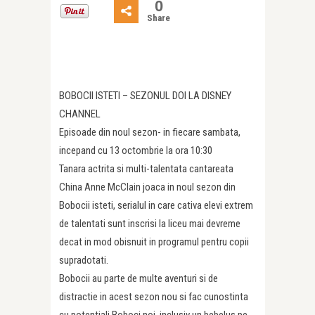
0
Share
BOBOCII ISTETI – SEZONUL DOI LA DISNEY
CHANNEL
Episoade din noul sezon- in fiecare sambata,
incepand cu 13 octombrie la ora 10:30
Tanara actrita si multi-talentata cantareata
China Anne McClain joaca in noul sezon din
Bobocii isteti, serialul in care cativa elevi extrem
de talentati sunt inscrisi la liceu mai devreme
decat in mod obisnuit in programul pentru copii
supradotati.
Bobocii au parte de multe aventuri si de
distractie in acest sezon nou si fac cunostinta
cu potentiali Boboci noi, inclusiv un bebelus pe