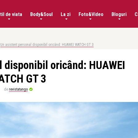
til de viata
Body&Soul
La zi
Foto&Video
Bloguri
C
Un asistent personal disponibil oricând: HUAWEI WATCH GT 3
l disponibil oricând: HUAWEI
ATCH GT 3
de
revistatango