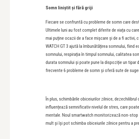
Somn liniștit și fără griji
Fiecare se confruntă cu probleme de somn care destab
Ultimele luni au fost complet diferite de viața cu car
mai puține ocazii de a face mișcare și de a fi activi, 
WATCH GT 3 ajută la îmbunătățirea somnului, fiind 
somnului, respirația în timpul somnului, calitatea s
durata somnului și poate pune la dispoziție un tipar
frecvente 6 probleme de somn și oferă sute de sugest
În plus, schimbările obiceiurilor zilnice, dezechilibr
influențează semnificativ nivelul de stres, care poat
mentale. Noul smartwatch monitorizează non-stop nive
mult și își pot schimba obiceiurile zilnice pentru a pre