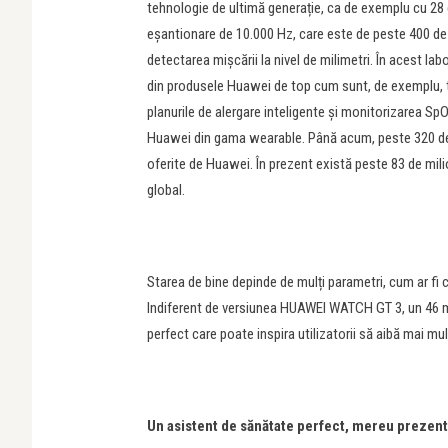
tehnologie de ultimă generație, ca de exemplu cu 28
eșantionare de 10.000 Hz, care este de peste 400 de
detectarea mișcării la nivel de milimetri. În acest l
din produsele Huawei de top cum sunt, de exemplu, t
planurile de alergare inteligente și monitorizarea SpO
Huawei din gama wearable. Până acum, peste 320 de mi
oferite de Huawei. În prezent există peste 83 de milioa
global.
Starea de bine depinde de mulți parametri, cum ar fi ca
Indiferent de versiunea HUAWEI WATCH GT 3, un 46 
perfect care poate inspira utilizatorii să aibă mai mult
Un asistent de sănătate perfect, mereu prezent 