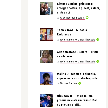
Simona Catrina, prietena și
colega noastră, a plecat, astăzi,
dintre noi
de
Alice Năstase Buciuta
Then & Now – Mihaela
Radulescu
de
revistatango.ro Marea Dragoste
Alice Nastase Buciuta – Trufia
de a fi tanar
de
revistatango.ro Marea Dragoste
Malina Olinescu s-a sinucis,
dupa o mare si trista dragoste
de
Simona Catrina
Nicu Covaci: Tot ce mi-am
propus in viata am reusit! Dar
ce pret am platit…