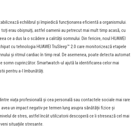
ilizează echilibrul și împiedică funcționarea eficientă a organismului.
e toți erau obișnuiți, astfel oamenii au petrecut mai mult timp acasă, cu
ceea ce a dus la o scădere a calității somnului. Din fericire, noul HUAWEI
echipat cu tehnologia HUAWEI TruSleep™ 2.0 care monitorizează etapele
omnului și ritmul cardiac în timp real. De asemenea, poate detecta automat
 de somn cuprinzător. Smartwatch-ul ajută la identificarea celor mai
ii pentru a-l îmbunătăți.
ul dintre viața profesională și cea personală sau contactele sociale mai rare
e avea un impact negativ pe termen lung asupra sănătății fizice și
lul de stres, astfel încât utilizatorii descoperă ce îi stresează cel mai
veni situațiile stresante.