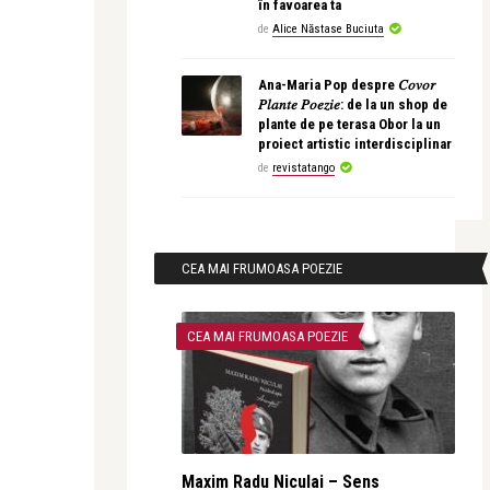
în favoarea ta
de
Alice Năstase Buciuta
Ana-Maria Pop despre 𝐶𝑜𝑣𝑜𝑟
𝑃𝑙𝑎𝑛𝑡𝑒 𝑃𝑜𝑒𝑧𝑖𝑒: de la un shop de
plante de pe terasa Obor la un
proiect artistic interdisciplinar
de
revistatango
CEA MAI FRUMOASA POEZIE
CEA MAI FRUMOASA POEZIE
Maxim Radu Niculai – Sens