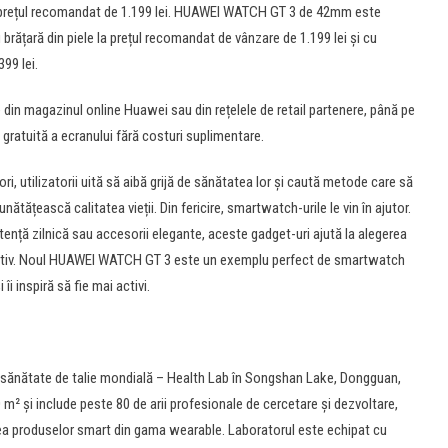
, la prețul recomandat de 1.199 lei. HUAWEI WATCH GT 3 de 42mm este
 brățară din piele la prețul recomandat de vânzare de 1.199 lei și cu
99 lei.
 din magazinul online Huawei sau din rețelele de retail partenere, până pe
e gratuită a ecranului fără costuri suplimentare.
e ori, utilizatorii uită să aibă grijă de sănătatea lor și caută metode care să
nătățească calitatea vieții. Din fericire, smartwatch-urile le vin în ajutor.
ență zilnică sau accesorii elegante, aceste gadget-uri ajută la alegerea
i activ. Noul HUAWEI WATCH GT 3 este un exemplu perfect de smartwatch
îi inspiră să fie mai activi.
 sănătate de talie mondială – Health Lab în Songshan Lake, Dongguan,
 m² și include peste 80 de arii profesionale de cercetare și dezvoltare,
area produselor smart din gama wearable. Laboratorul este echipat cu