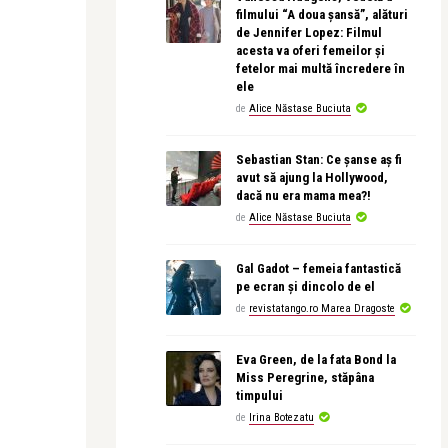
filmului “A doua șansă”, alături
de Jennifer Lopez: Filmul
acesta va oferi femeilor și
fetelor mai multă încredere în
ele
de
Alice Năstase Buciuta
Sebastian Stan: Ce șanse aș fi
avut să ajung la Hollywood,
dacă nu era mama mea?!
de
Alice Năstase Buciuta
Gal Gadot – femeia fantastică
pe ecran și dincolo de el
de
revistatango.ro Marea Dragoste
Eva Green, de la fata Bond la
Miss Peregrine, stăpâna
timpului
de
Irina Botezatu