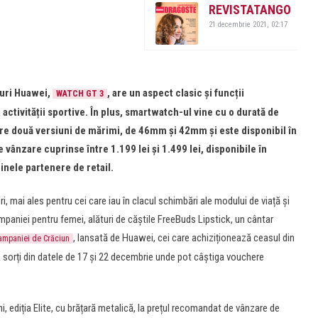
REVISTATANGO
21 decembrie 2021, 02:17
-uri Huawei,
, are un aspect clasic și funcții
WATCH GT 3
activității sportive. În plus, smartwatch-ul vine cu o durată de
 are două versiuni de mărimi, de 46mm și 42mm și este disponibil în
vânzare cuprinse între 1.199 lei și 1.499 lei, disponibile în
inele partenere de retail.
mai ales pentru cei care iau în clacul schimbări ale modului de viață și
paniei pentru femei, alături de căștile FreeBuds Lipstick, un cântar
, lansată de Huawei, cei care achiziționează ceasul din
ampaniei de Crăciun
la sorți din datele de 17 și 22 decembrie unde pot câștiga vouchere
 ediția Elite, cu brățară metalică, la prețul recomandat de vânzare de