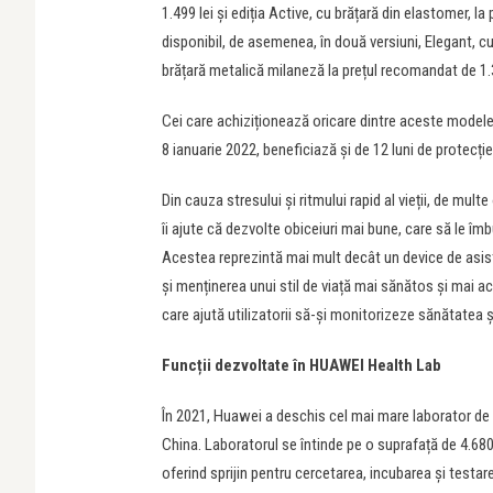
1.499 lei și ediția Active, cu brățară din elastomer
disponibil, de asemenea, în două versiuni, Elegant, cu
brățară metalică milaneză la prețul recomandat de 1.3
Cei care achiziționează oricare dintre aceste modele
8 ianuarie 2022, beneficiază și de 12 luni de protecți
Din cauza stresului și ritmului rapid al vieții, de mult
îi ajute că dezvolte obiceiuri mai bune, care să le îmbu
Acestea reprezintă mai mult decât un device de asist
și menținerea unui stil de viață mai sănătos și ma
care ajută utilizatorii să-și monitorizeze sănătatea și 
Funcții dezvoltate în HUAWEI Health Lab
În 2021, Huawei a deschis cel mai mare laborator de
China. Laboratorul se întinde pe o suprafață de 4.680
oferind sprijin pentru cercetarea, incubarea și test