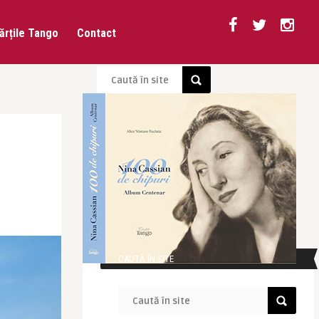
ărțile Tango
Contact
CAUTĂ ÎN SITE