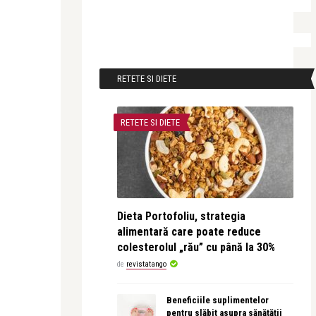
RETETE SI DIETE
RETETE SI DIETE
Dieta Portofoliu, strategia
alimentară care poate reduce
colesterolul „rău” cu până la 30%
de
revistatango
Beneficiile suplimentelor
pentru slăbit asupra sănătății