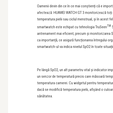
Oamenii devin din ce în ce mai conștienți că e importa
afectează. HUAWEI WATCH GT 3 monitorizează toți par
temperatura pielii sau ciclul menstrual, și în acest fe
TM
smartwatch este echipat cu tehnologia TruSeen
antrenament mai eficient, precum și monitorizarea SpO
ca importanță, ce asigură funcționarea întregului or
smartwatch-ul va indica nivelul SpO2 în toate situații
Pe lângă SpO2, un alt parametru vital și indicator im
un senzor de temperatură precis care măsoară temperat
temperatura camerei. Cu widgetul pentru temperatura
dacă se modifică temperatura pielii, afișând o culoare
sănătatea.