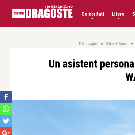
Celebritati
Litere
S
Prima pagină
Make IT Simple
Un asistent persona
W