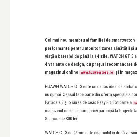
Cel mai nou membru al familiei de smartwatch
performante pentru monitorizarea sănătății și a 
viață a bateriei de până la 14 zile. WATCH GT 3
4 variante de design, cu prețuri recomandate de 
magazinul online
și în magaz
www.huaweistore.ro
HUAWEI WATCH GT 3 este un cadou ideal de sărbători, 
nu numai. Ceasul face parte din oferta specială a com
FatScale 3 și o curea de ceas Easy Fit. Tot parte a
c
magazinul online al companiei participă la tragerile 
Sephora de 300 lei.
WATCH GT 3 de 46mm este disponibil în două versiuni,