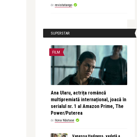
de
revistatango
SUPERSTAR
FILM
Ana Ularu, actrița româncă
multipremiată internațional, joacă în
serialul nr. 1 al Amazon Prime, The
Power/Puterea
de
Ilona Năstase
Vanessa Hudgens, vedetă a