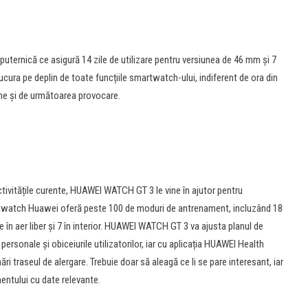
ternică ce asigură 14 zile de utilizare pentru versiunea de 46 mm și 7
bucura pe deplin de toate funcțiile smartwatch-ului, indiferent de ora din
ne și de următoarea provocare.
activitățile curente, HUAWEI WATCH GT 3 le vine în ajutor pentru
artwatch Huawei oferă peste 100 de moduri de antrenament, incluzând 18
n aer liber și 7 în interior. HUAWEI WATCH GT 3 va ajusta planul de
personale și obiceiurile utilizatorilor, iar cu aplicația HUAWEI Health
i traseul de alergare. Trebuie doar să aleagă ce li se pare interesant, iar
mentului cu date relevante.