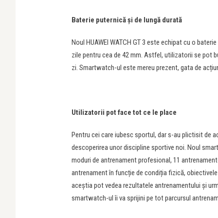
Baterie puternică și de lungă durată
Noul HUAWEI WATCH GT 3 este echipat cu o baterie pu
zile pentru cea de 42 mm. Astfel, utilizatorii se pot 
zi. Smartwatch-ul este mereu prezent, gata de acțiu
Utilizatorii pot face tot ce le place
Pentru cei care iubesc sportul, dar s-au plictisit de 
descoperirea unor discipline sportive noi. Noul sm
moduri de antrenament profesional, 11 antrenamente î
antrenament în funcție de condiția fizică, obiectivele 
aceștia pot vedea rezultatele antrenamentului și urmăr
smartwatch-ul îi va sprijini pe tot parcursul antrena