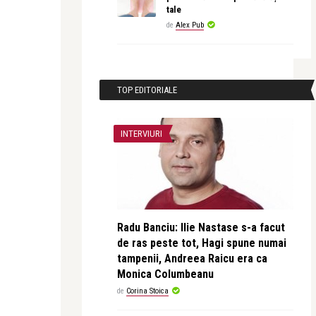
tale
de
Alex Pub
TOP EDITORIALE
INTERVIURI
Radu Banciu: Ilie Nastase s-a facut
de ras peste tot, Hagi spune numai
tampenii, Andreea Raicu era ca
Monica Columbeanu
de
Corina Stoica