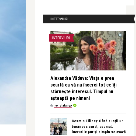
INTERVIURI
INTERVIURI
Alexandra Văduva: Viața e prea
scurtă ca să nu încerci tot ce îți
stârnește interesul. Timpul nu
așteaptă pe nimeni
de
revistatango
Cosmin Filipaș: Când susții un
business curat, asumat,
lucrurile pur și simplu se așază