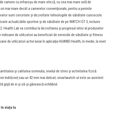
 de camere cu infraroșu de mare viteză, cu cea mai mare rată de
 ori mai mare decât a camerelor convenționale, pentru a permite
aborator sunt cercetate și dezvoltate tehnologiile de sănătate cunoscute
oate actualizările sportive și de sănătate de pe WATCH GT 3, inclusiv
2. Health Lab va contribui la dezvoltarea și progresul viitor al produselor
lioane de utilizatori au beneficiat de serviciile de sănătate și fitness
ne de utilizatori activi lunar în aplicația HUAWEI Health, în medie, la nivel
ntitatea și calitatea somnului, nivelul de stres și activitatea fizică.
mm îndrăzneț sau un 42 mm mai delicat, smartwatch-ul este un asistent
ă grijă de ei și să-și găsească echilibrul.
în viața ta