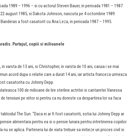
erioada 1989 – 1996 – si cu actorul Steven Bauer, in perioada 1981 – 1987.
pe 22 august 1985, si Dakota Johnson, nascuta pe 4 octombrie 1989.
nio Banderas a fost casatorit cu Ana Leza, in perioada 1987 – 1995.
radis. Partajul, copiii si milioanele
 in varsta de 13 ani, si Christopher, in varsta de 10 ani, caruia i se mai
mun acord dupa o relatie care a durat 14 ani, iar artista franceza urmeaza
fost casatorita cu Johnny Depp.
plateasca 100 de milioane de lire sterline actritei si cantaretei Vanessa
 de tensiuni pe viitor si pentru ca nu doreste ca despartirea lor sa faca
bloidul The Sun: “Daca ei ar fi fost casatoriti, sotia lui Johnny Depp ar
o pensie alimentara pentru ea si o pensie lunara pentru intretinerea copiilor.
 nu se aplica. Partenera lui de viata trebuie sa initieze un proces civil si