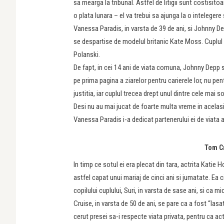
sa mearga la tribunal. Astfel de litigii sunt costisito
o plata lunara – el va trebui sa ajunga la o inteleger
Vanessa Paradis, in varsta de 39 de ani, si Johnny Dep
se despartise de modelul britanic Kate Moss. Cuplul 
Polanski.
De fapt, in cei 14 ani de viata comuna, Johnny Depp 
pe prima pagina a ziarelor pentru carierele lor, nu pen
justitia, iar cuplul trecea drept unul dintre cele mai 
Desi nu au mai jucat de foarte multa vreme in acelasi 
Vanessa Paradis i-a dedicat partenerului ei de viata a
Tom Cr
In timp ce sotul ei era plecat din tara, actrita Katie
astfel capat unui mariaj de cinci ani si jumatate. Ea 
copilului cuplului, Suri, in varsta de sase ani, si ca 
Cruise, in varsta de 50 de ani, se pare ca a fost “las
cerut presei sa-i respecte viata privata, pentru ca a