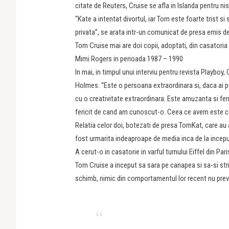
citate de Reuters, Cruise se afla in Islanda pentru nis
“Kate a intentat divortul, iar Tom este foarte trist si
privata”, se arata intr-un comunicat de presa emis de 
Tom Cruise mai are doi copii, adoptati, din casatoria 
Mimi Rogers in perioada 1987 – 1990
In mai, in timpul unui interviu pentru revista Playboy,
Holmes. “Este o persoana extraordinara si, daca ai p
cu o creativitate extraordinara. Este amuzanta si fer
fericit de cand am cunoscut-o. Ceea ce avem este ce
Relatia celor doi, botezati de presa TomKat, care au 
fost urmarita indeaproape de media inca de la inceput
A cerut-o in casatorie in varful turnului Eiffel din P
Tom Cruise a inceput sa sara pe canapea si sa-si str
schimb, nimic din comportamentul lor recent nu prev