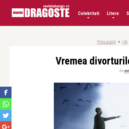
Celebritati
Litere
S
Prima pagină
Life
Vremea divorturil
de
rev