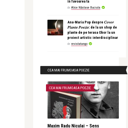
în favoarea ta
de
Alice Năstase Buciuta
Ana-Maria Pop despre 𝐶𝑜𝑣𝑜𝑟
𝑃𝑙𝑎𝑛𝑡𝑒 𝑃𝑜𝑒𝑧𝑖𝑒: de la un shop de
plante de pe terasa Obor la un
proiect artistic interdisciplinar
de
revistatango
CEA MAI FRUMOASA POEZIE
CEA MAI FRUMOASA POEZIE
Maxim Radu Niculai – Sens