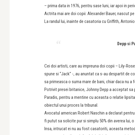
– prima data in 1976, pentru sase luni, iar apoi in p
Actrita mai are doi copii: Alexander Bauer, nascut 
La randul lui, inainte de casatoria cu Griffith, Anto
Depp si Pa
Cei doi artisti, care au impreuna doi copii – Lily-Rose,
spune si “Jack” -, au anuntat ca s-au despartit de co
sa primeasca o suma mare de bani, chiar daca nu a 
Potrivit presei britanice, Johnny Depp a acceptat sa 
Paradis, pentru a mentine cu aceasta o relatie lipsita
obiectul unui proces la tribunal.
Avocatul american Robert Naschin a declarat pentru ta
fi putut sa solicite pur si simplu 50% din averea lui, 
Insa, intrucat ei nu au fost casatoriti, aceasta metoda