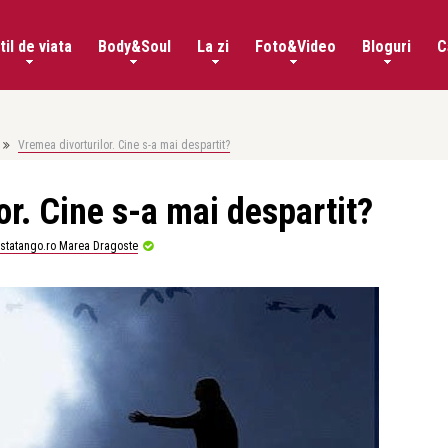
til de viata
Body&Soul
La zi
Foto&Video
Bloguri
C
Vremea divorturilor. Cine s-a mai despartit?
or. Cine s-a mai despartit?
istatango.ro Marea Dragoste