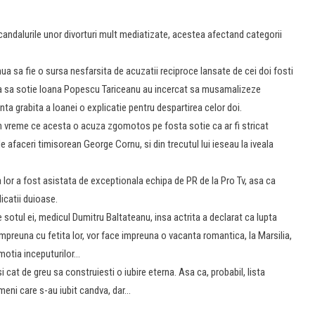
andalurile unor divorturi mult mediatizate, acestea afectand categorii
nua sa fie o sursa nesfarsita de acuzatii reciproce lansate de cei doi fosti
ra sa sotie Ioana Popescu Tariceanu au incercat sa musamalizeze
unta grabita a Ioanei o explicatie pentru despartirea celor doi.
n vreme ce acesta o acuza zgomotos pe fosta sotie ca ar fi stricat
de afaceri timisorean George Cornu, si din trecutul lui ieseau la iveala
 lor a fost asistata de exceptionala echipa de PR de la Pro Tv, asa ca
licatii duioase.
otul ei, medicul Dumitru Baltateanu, insa actrita a declarat ca lupta
 impreuna cu fetita lor, vor face impreuna o vacanta romantica, la Marsilia,
emotia inceputurilor…
si cat de greu sa construiesti o iubire eterna. Asa ca, probabil, lista
meni care s-au iubit candva, dar…