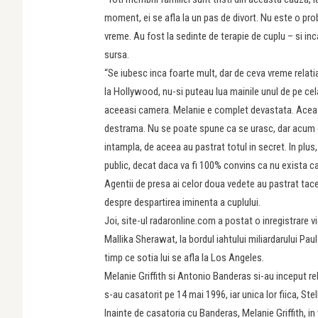
moment, ei se afla la un pas de divort. Nu este o pr
vreme. Au fost la sedinte de terapie de cuplu – si inc
sursa.
“Se iubesc inca foarte mult, dar de ceva vreme relati
la Hollywood, nu-si puteau lua mainile unul de pe celal
aceeasi camera. Melanie e complet devastata. Aceas
destrama. Nu se poate spune ca se urasc, dar acum e 
intampla, de aceea au pastrat totul in secret. In plus, 
public, decat daca va fi 100% convins ca nu exista c
Agentii de presa ai celor doua vedete au pastrat tace
despre despartirea iminenta a cuplului.
Joi, site-ul radaronline.com a postat o inregistrare v
Mallika Sherawat, la bordul iahtului miliardarului Paul 
timp ce sotia lui se afla la Los Angeles.
Melanie Griffith si Antonio Banderas si-au inceput re
s-au casatorit pe 14 mai 1996, iar unica lor fiica, S
Inainte de casatoria cu Banderas, Melanie Griffith, i