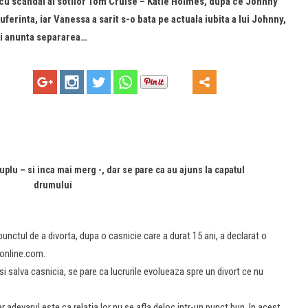
 cu scandal al sotilor Tom Cruise – Katie Holmes, dupa ce Johnny
erinta, iar Vanessa a sarit s-o bata pe actuala iubita a lui Johnny,
isi anunta separarea…
uplu – si inca mai merg -, dar se pare ca au ajuns la capatul
drumului
unctul de a divorta, dupa o casnicie care a durat 15 ani, a declarat o
ronline.com.
si salva casnicia, se pare ca lucrurile evolueaza spre un divort ce nu
ar adevarul este ca relatia lor nu se afla deloc intr-un punct bun. In acest