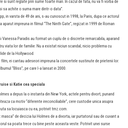
are si sunt reglate prin sume foarte mari. In cazul de fata, nu va fi vorba de
e si sa achite o suma mare dintr-o data”.
p, in varsta de 49 de ani, s-au cunoscut in 1998, la Paris, dupa ce actorul
a aparut impreuna in filmul “The Ninth Gate”, regizat in 1999 de Roman
si Vanessa Paradis au format un cuplu de o discretie remarcabila, aparand
tru viata lor de familie. Nu a existat niciun scandal, nicio problema cu
solide de la Hollywood.
film, ei cantau adeseori impreuna la concertele sustinute de prietenii lor.
lbumul “Bliss”, pe care l-a lansat in 2000.
uise si Katie cea speciala
 Holmes a depus la o instanta din New York, actele pentru divort, punand
citeaza ca motiv “diferente ireconciliabile”, cere custodie unica asupra
micuta sa locuiasca cu ea, potrivit tmz.com.
at masca” de decizia lui Holmes de a divorta, iar purtatorul sau de cuvant a
ctorul sa poata trece cu bine peste aceasta veste. Potrivit unei surse