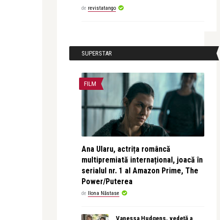
de
revistatango
SUPERSTAR
FILM
Ana Ularu, actrița româncă
multipremiată internațional, joacă în
serialul nr. 1 al Amazon Prime, The
Power/Puterea
de
Ilona Năstase
Vanessa Hudgens, vedetă a