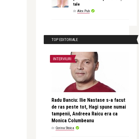
tale
de
Alex Pub
TOP EDITORIALE
INTERVIURI
Radu Banciu: Ilie Nastase s-a facut
de ras peste tot, Hagi spune numai
tampenii, Andreea Raicu era ca
Monica Columbeanu
de
Corina Stoica