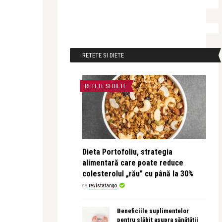
RETETE SI DIETE
RETETE SI DIETE
Dieta Portofoliu, strategia
alimentară care poate reduce
colesterolul „rău” cu până la 30%
de
revistatango
Beneficiile suplimentelor
pentru slăbit asupra sănătății