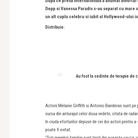
Dupa ce presa internationala a anuntat divortul
Depp si Vanessa Paradis s-au separat cu mare suf
un alt cuplu celebru si iubit al Hollywood-ului 
Distribuie:
Au fost la sedinte de terapie de c
Actorii Melanie Griffith si Antonio Banderas sunt pe p
sursa din anturajul celor doua vedete, citata de rada
In ciuda eforturilor depuse de cei doi actori pentru a-
poate fi evitat.
“Toti membrii familiei sunt tristi din aceasta cauza, i