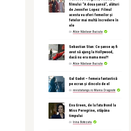
filmului “A doua șansă”, alături
de Jennifer Lopez: Filmul
acesta va oferi femeilor și
fetelor mai multă încredere în
ele
de
Alice Năstase Buciuta
Sebastian Stan: Ce șanse aș fi
avut să ajung la Hollywood,
dacă nu era mama mea?!
de
Alice Năstase Buciuta
Gal Gadot – femeia fantastică
pe ecran și dincolo de el
de
revistatango.ro Marea Dragoste
Eva Green, de la fata Bond la
Miss Peregrine, stăpâna
timpului
de
Irina Botezatu