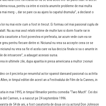
oblema noua, pentru ca intre ei exista anumite probleme de mai multa
a mai merg -, dar se pare ca au ajuns la capatul drumului”, a declarat o
a lor nu mai este cum a fost in trecut. Ei formau cel mai pasional cuplu de
alt. Nu au mai avut relatii intime de multe luni si dorm foarte rar in
ta casatorie a fost povestea ei preferata, iar acum vede cum ea se
greu pentru fiecare dintre ei. Niciunul nu vrea sa accepte ceea ce se
niciunul nu vrea sa fie el acela care va lua decizia finala si sa o anunte in
ale de intoarcere”, a adaugat aceeasi sursa.
rea in ultimele zile, dupa aparitia in presa americana a multor zvonuri
ideo ce il prezinta pe renumitul actor spaniol dansand pasional cu actrita
Allen, in timpul editiei din acest an a Festivalului de Film de la Cannes, in
latia in mai 1995, in timpul filmarilor pentru comedia “Two Much”. Cei doi
tella del Carmen, s-a nascut pe 24 septembrie 1996.
n varsta de 54 de ani, a fost casatorita de doua ori cu actorul Don Johnson