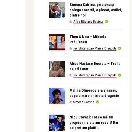
Simona Catrina, prietena și
colega noastră, a plecat, astăzi,
dintre noi
de
Alice Năstase Buciuta
Then & Now – Mihaela
Radulescu
de
revistatango.ro Marea Dragoste
Alice Nastase Buciuta – Trufia
de a fi tanar
de
revistatango.ro Marea Dragoste
Malina Olinescu s-a sinucis,
dupa o mare si trista dragoste
de
Simona Catrina
Nicu Covaci: Tot ce mi-am
propus in viata am reusit! Dar
ce pret am platit…