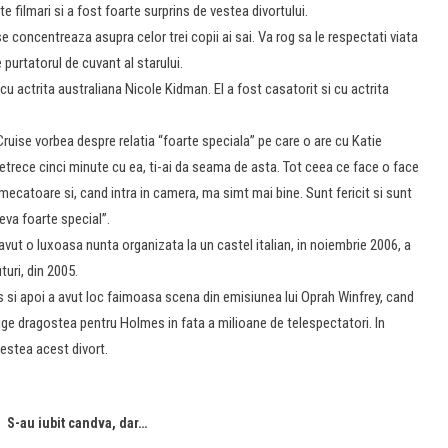
te filmari si a fost foarte surprins de vestea divortului.
 se concentreaza asupra celor trei copii ai sai. Va rog sa le respectati viata
purtatorul de cuvant al starului.
cu actrita australiana Nicole Kidman. El a fost casatorit si cu actrita
 Cruise vorbea despre relatia “foarte speciala” pe care o are cu Katie
etrece cinci minute cu ea, ti-ai da seama de asta. Tot ceea ce face o face
mecatoare si, cand intra in camera, ma simt mai bine. Sunt fericit si sunt
va foarte special”.
avut o luxoasa nunta organizata la un castel italian, in noiembrie 2006, a
uri, din 2005.
aris si apoi a avut loc faimoasa scena din emisiunea lui Oprah Winfrey, cand
ige dragostea pentru Holmes in fata a milioane de telespectatori. In
estea acest divort.
S-au iubit candva, dar…