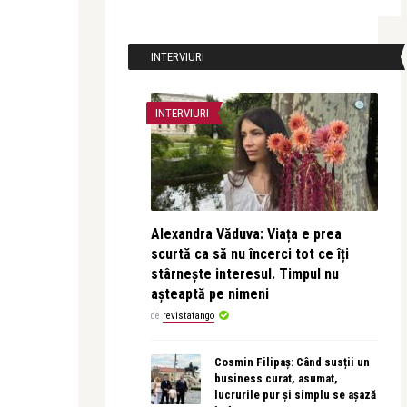
INTERVIURI
INTERVIURI
Alexandra Văduva: Viața e prea
scurtă ca să nu încerci tot ce îți
stârnește interesul. Timpul nu
așteaptă pe nimeni
de
revistatango
Cosmin Filipaș: Când susții un
business curat, asumat,
lucrurile pur și simplu se așază