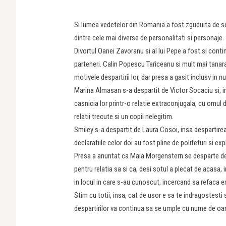
Si lumea vedetelor din Romania a fost zguduita de sc
dintre cele mai diverse de personalitati si personaje.
Divortul Oanei Zavoranu si al lui Pepe a fost si conti
parteneri. Calin Popescu Tariceanu si mult mai tana
motivele despartirii lor, dar presa a gasit inclusv in n
Marina Almasan s-a despartit de Victor Socaciu si, i
casnicia lor printr-o relatie extraconjugala, cu omul 
relatii trecute si un copil nelegitim.
Smiley s-a despartit de Laura Cosoi, insa despartirea
declaratiile celor doi au fost pline de politeturi si exp
Presa a anuntat ca Maia Morgenstern se desparte de s
pentru relatia sa si ca, desi sotul a plecat de acasa,
in locul in care s-au cunoscut, incercand sa refaca 
Stim cu totii, insa, cat de usor e sa te indragostesti 
despartirilor va continua sa se umple cu nume de oa