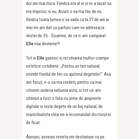
doi ani mai mica. Fiindca era al ei si m-a lasat sa
ma improsc si eu. Acum o sa ma fac de ris,
fiindca toata lumea o sa vada ca la 37 de ani ai
mei mi-am dat cu parfum care se adreseaza
virstei de 35… Doamne, de ce n-am cumparat
Elle
mai devreme?!
Tot in
Elle
gasesc si rezolvarea multor crampe
estetice cotidiene: „Pentru un ten natural,
intinde fondul de ten cu ajutorul degetelor“. Asa
am facut, n-o sa ma credeti, pentru ca mai
citisem undeva nebunia asta, si tot ce-am
obtinut a fost o fata cu urme de amprente
digitale si niste degete de un bej natural, de
manichiurista mea mi-a recomandat doctorul ei
de ficat.
Apropo, aceeasi revista imi destainuie ca pe