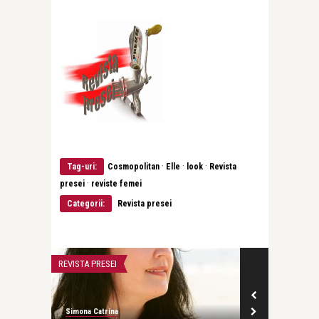
·
·
·
Tag-uri:
Cosmopolitan
Elle
look
Revista
·
presei
reviste femei
Categorii:
Revista presei
REVISTA PRESEI
REVISTA PRESEI
Simona Catrina
Simona Catrina