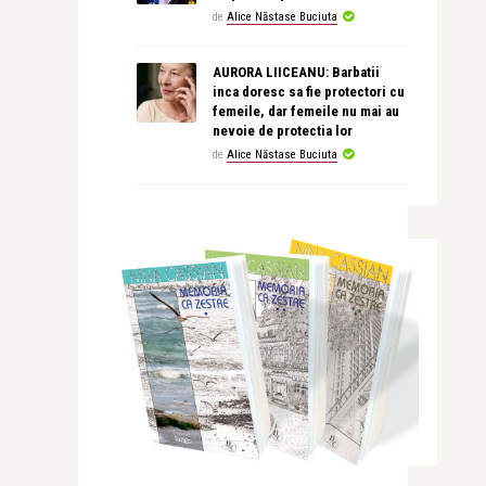
de
Alice Năstase Buciuta
AURORA LIICEANU: Barbatii
inca doresc sa fie protectori cu
femeile, dar femeile nu mai au
nevoie de protectia lor
de
Alice Năstase Buciuta