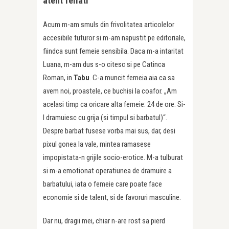
atent feliati
Acum m-am smuls din frivolitatea articolelor
accesibile tuturor si m-am napustit pe editoriale,
fiindca sunt femeie sensibila. Daca m-a intaritat
Luana, m-am dus s-o citesc si pe Catinca
Roman, in
Tabu
. C-a muncit femeia aia ca sa
avem noi, proastele, ce buchisi la coafor. „Am
acelasi timp ca oricare alta femeie: 24 de ore. Si-
l dramuiesc cu grija (si timpul si barbatul)“.
Despre barbat fusese vorba mai sus, dar, desi
pixul gonea la vale, mintea ramasese
impopistata-n grijile socio-erotice. M-a tulburat
si m-a emotionat operatiunea de dramuire a
barbatului, iata o femeie care poate face
economie si de talent, si de favoruri masculine.
Dar nu, dragii mei, chiar n-are rost sa pierd