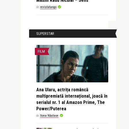
Maxim Radu Niculai – Sens
de
revistatango
SUPERSTAR
FILM
Ana Ularu, actrița româncă
multipremiată internațional, joacă în
serialul nr. 1 al Amazon Prime, The
Power/Puterea
de
Ilona Năstase