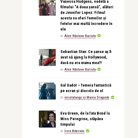
Vanessa Hudgens, vedetă a
filmului “A doua șansă”, alături
de Jennifer Lopez: Filmul
acesta va oferi femeilor și
fetelor mai multă încredere în
ele
de
Alice Năstase Buciuta
Sebastian Stan: Ce șanse aș fi
avut să ajung la Hollywood,
dacă nu era mama mea?!
de
Alice Năstase Buciuta
Gal Gadot – femeia fantastică
pe ecran și dincolo de el
de
revistatango.ro Marea Dragoste
Eva Green, de la fata Bond la
Miss Peregrine, stăpâna
timpului
de
Irina Botezatu