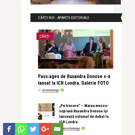
CĂRȚI NOI - APARIȚII EDITORIALE
CĂRȚI
Pass:ages de Ruxandra Donose s-a
lansat la ICR Londra. Galerie FOTO
de
revistatango
„Pe:trecere” – Marea mezzo-
soprană Ruxandra Donose își
lansează volumul de debut la
ICR Londra
de
revistatango