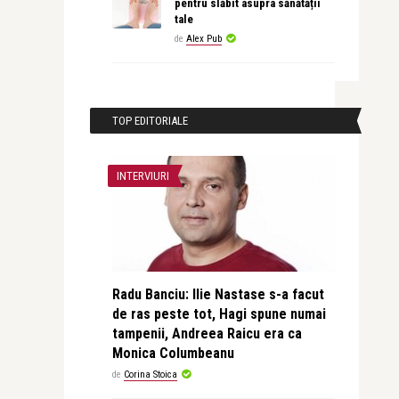
pentru slăbit asupra sănătății
tale
de
Alex Pub
TOP EDITORIALE
INTERVIURI
Radu Banciu: Ilie Nastase s-a facut
de ras peste tot, Hagi spune numai
tampenii, Andreea Raicu era ca
Monica Columbeanu
de
Corina Stoica