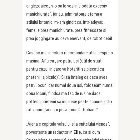
englezoaice „n-o sa le vezi niciodata excesiv
manichiurate“, iar eu, admiratoare eterna a
stilului britanic, m-am gindit ca, intr-adevar,
femeile prea manichiurate, prea fitnessate si
prea joggingate au ceva enervant, de robot debil.
Gasesc mai incolo o recomandare utila despre o
masina. Aflu ca „are patru usi (util de stiut
pentru cazul in care va hotariti sa plecati cu
prietenii la picnic)“. Si sa inteleg ca daca avea
patru locuri, dar numai doua usi, foloseam numai
doua locuri, fiindca ma fac de rusine daca
poftesc prietenii sa incalece peste scaunele din
fata, cum faceam pe vremuri la Trabant?
„Viena e capitala valsului si a snitelului vienez“,
povesteste un redactor in
Elle
, ca si cum