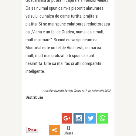
Guadalajara ar putea fi capitala snitelului vienez.
Ca sa nu mai spun ca m-a pleostit alaturarea
valsului cu halca de carne turtita, prajita si
platita. Si ne mai spune calatoarea redactoreasa
ca „Viena e un fel de Oradea, numai ca e mult,
mult mai mare“. Si cind eu va spuneam ca
Montréal este un fel de Bucuresti, numai ca
mult, mult mai civilizat, ati spus ca sunt
nesimtita. Uite ca mai fac si altii comparatii
inteligente.
Articol preluat din Revista Tango nr. 7 din noiembrie 2005
Distribuie:
0
Share