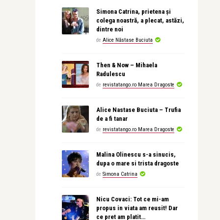
Simona Catrina, prietena și
colega noastră, a plecat, astăzi,
dintre noi
de
Alice Năstase Buciuta
Then & Now – Mihaela
Radulescu
de
revistatango.ro Marea Dragoste
Alice Nastase Buciuta – Trufia
de a fi tanar
de
revistatango.ro Marea Dragoste
Malina Olinescu s-a sinucis,
dupa o mare si trista dragoste
de
Simona Catrina
Nicu Covaci: Tot ce mi-am
propus in viata am reusit! Dar
ce pret am platit…