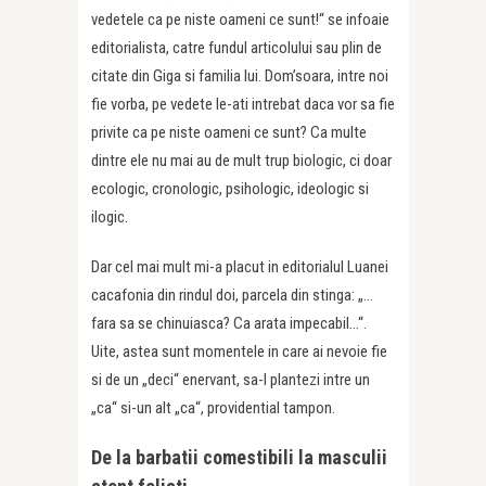
vedetele ca pe niste oameni ce sunt!“ se infoaie
editorialista, catre fundul articolului sau plin de
citate din Giga si familia lui. Dom’soara, intre noi
fie vorba, pe vedete le-ati intrebat daca vor sa fie
privite ca pe niste oameni ce sunt? Ca multe
dintre ele nu mai au de mult trup biologic, ci doar
ecologic, cronologic, psihologic, ideologic si
ilogic.
Dar cel mai mult mi-a placut in editorialul Luanei
cacafonia din rindul doi, parcela din stinga: „…
fara sa se chinuiasca? Ca arata impecabil…“.
Uite, astea sunt momentele in care ai nevoie fie
si de un „deci“ enervant, sa-l plantezi intre un
„ca“ si-un alt „ca“, providential tampon.
De la barbatii comestibili la masculii