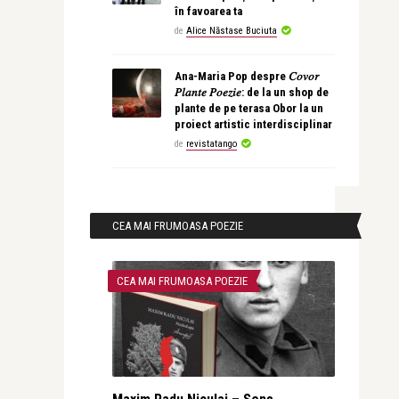
în favoarea ta
de
Alice Năstase Buciuta
Ana-Maria Pop despre 𝐶𝑜𝑣𝑜𝑟
𝑃𝑙𝑎𝑛𝑡𝑒 𝑃𝑜𝑒𝑧𝑖𝑒: de la un shop de
plante de pe terasa Obor la un
proiect artistic interdisciplinar
de
revistatango
CEA MAI FRUMOASA POEZIE
CEA MAI FRUMOASA POEZIE