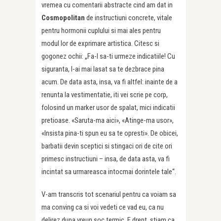
vremea cu comentarii abstracte cind am dat in
Cosmopolitan
de instructiuni concrete, vitale
pentru hormonii cuplului si mai ales pentru
modul lor de exprimare artistica. Citesc si
gogonez ochii: „Fa-l sa-ti urmeze indicatiile! Cu
siguranta, l-ai mai lasat sa te dezbrace pina
acum. De data asta, insa, va fi altfel: inainte de a
renunta la vestimentatie, iti vei scrie pe corp,
folosind un marker usor de spalat, mici indicatii
pretioase. «Saruta-ma aici», «Atinge-ma usor»,
«Insista pina-ti spun eu sa te opresti». De obicei,
barbatii devin sceptici si stingaci ori de cite ori
primesc instructiuni – insa, de data asta, va fi
incintat sa urmareasca intocmai dorintele tale“.
V-am transcris tot scenariul pentru ca voiam sa
ma conving ca si voi vedeti ce vad eu, ca nu
delirez dupa vreun soc termic. E drept, stiam ca