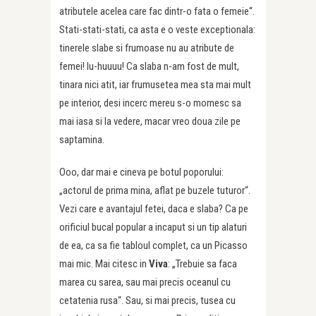
atributele acelea care fac dintr-o fata o femeie“.
Stati-stati-stati, ca asta e o veste exceptionala:
tinerele slabe si frumoase nu au atribute de
femei! Iu-huuuu! Ca slaba n-am fost de mult,
tinara nici atit, iar frumusetea mea sta mai mult
pe interior, desi incerc mereu s-o momesc sa
mai iasa si la vedere, macar vreo doua zile pe
saptamina.
Ooo, dar mai e cineva pe botul poporului:
„actorul de prima mina, aflat pe buzele tuturor“.
Vezi care e avantajul fetei, daca e slaba? Ca pe
orificiul bucal popular a incaput si un tip alaturi
de ea, ca sa fie tabloul complet, ca un Picasso
mai mic. Mai citesc in
Viva
: „Trebuie sa faca
marea cu sarea, sau mai precis oceanul cu
cetatenia rusa“. Sau, si mai precis, tusea cu