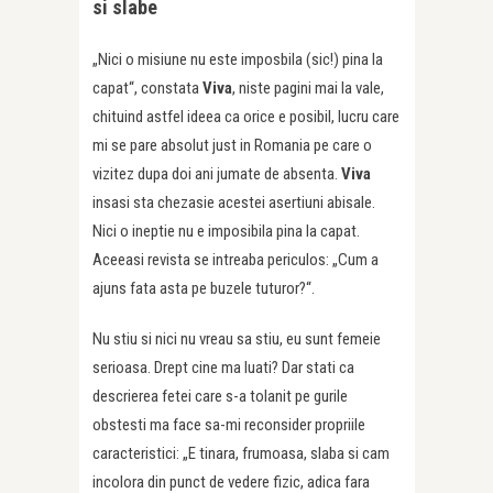
si slabe
„Nici o misiune nu este imposbila (sic!) pina la
capat“, constata
Viva
, niste pagini mai la vale,
chituind astfel ideea ca orice e posibil, lucru care
mi se pare absolut just in Romania pe care o
vizitez dupa doi ani jumate de absenta.
Viva
insasi sta chezasie acestei asertiuni abisale.
Nici o ineptie nu e imposibila pina la capat.
Aceeasi revista se intreaba periculos: „Cum a
ajuns fata asta pe buzele tuturor?“.
Nu stiu si nici nu vreau sa stiu, eu sunt femeie
serioasa. Drept cine ma luati? Dar stati ca
descrierea fetei care s-a tolanit pe gurile
obstesti ma face sa-mi reconsider propriile
caracteristici: „E tinara, frumoasa, slaba si cam
incolora din punct de vedere fizic, adica fara