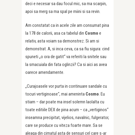
deci e necesar sa dau focul mic, sa ma scarpin,
apoi sa merg sa ma spal pe miini si sa revin.
Am constatat ca in acele zile am consumat pina
la 178 de calorii, asa ca tabelul din
Cosmo
e
relativ, asta voiam sa demonstrez. Si am si
demonstrat. A, si inca ceva, ca sa fiu sigura: cind
spuneti „o ora de gatit“ va referiti la snitele sau
la smacuiala din fata oglinzii? Ca si aici as avea
oarece amendamente.
„Curajoasele vor purta in continuare sandale cu
tocuri vertiginoase“, mai ameninta
Cosmo
. Eu
stiam – dar poate ma insel solemn laolalta cu
toate editiile DEX de pina acum – ca „vertiginos“
inseamna precipitat, vijelios, navalnic, fulgerator,
care se produce cu viteza foarte mare. Sa se
aleaga din cirnatul asta de sensuri cel care s-ar