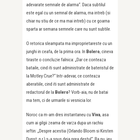
adevarate semnale de alarma“. Daca subtilul
este egal cu un semnal de alarma, ma intreb (si
chiar nu stiu de ce ma mai intreb) cu ce goarna
sparta ar semana semnele care nu sunt subtile.
O retorica sleampata ma improprietareste cu un
junghi in ceafa, de la prima ora. In
Bolero
, cineva
tiraste o concluzie falnica: „Dar ce conteaza
bataile, cind iti sunt administrate de bateristul de
la Motley Crue?“ Intr-adevar, ce conteaza
aberatiile, cind iti sunt administrate de
redactorul de la
Bolero
? Vorb-aia, nu de batai
ma tem, ci de urmarile si vesnicia lor.
Noroc ca m-am dres instantaneu cu
Viva
, asa
cum ai gilgii zeama de varza dupa un rachiu
ieftin: „Despre acestia (Orlando Bloom si Kirsten
Dunst, n.r.) s-a spus deja prea destul“. Ba nu, ieu