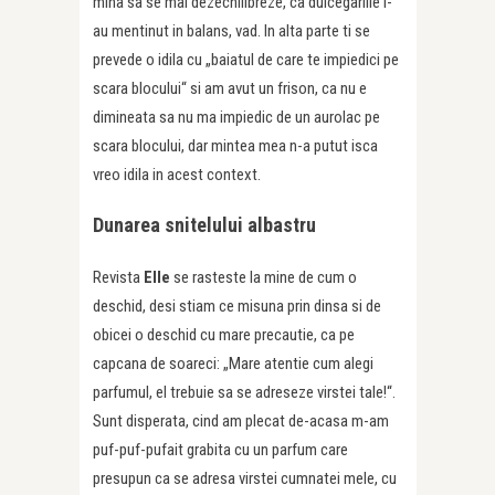
mina sa se mai dezechilibreze, ca dulcegariile l-
au mentinut in balans, vad. In alta parte ti se
prevede o idila cu „baiatul de care te impiedici pe
scara blocului“ si am avut un frison, ca nu e
dimineata sa nu ma impiedic de un aurolac pe
scara blocului, dar mintea mea n-a putut isca
vreo idila in acest context.
Dunarea snitelului albastru
Revista
Elle
se rasteste la mine de cum o
deschid, desi stiam ce misuna prin dinsa si de
obicei o deschid cu mare precautie, ca pe
capcana de soareci: „Mare atentie cum alegi
parfumul, el trebuie sa se adreseze virstei tale!“.
Sunt disperata, cind am plecat de-acasa m-am
puf-puf-pufait grabita cu un parfum care
presupun ca se adresa virstei cumnatei mele, cu