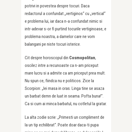
potrivi in povestea despre tocuri. Daca
redactorul a confundat „vertiginos“ cu „vertical“
e problema lui, iar daca n-a confundat nimic si
intr-adevar s-or fi purtind tocurile vertiginoase, e
problema noastra, a damelor care ne vom
balangani pe niste tocuri isterice.
Cit despre horoscopul din
Cosmopolitan
,
oscilez intre a recunoaste ca n-am priceput
mare lucru si a admite ca am priceput prea mult.
Nu spun ce, fiindca nu e politicos. Zice la
Scorpion: „Iei masa in oras. Linga tine se asaza
un barbat demn de luat in seama. Pofta buna!“.
Ca si cum ai minca barbatul, nu cotletul la gratar.
La alta zodie scrie: „Primesti un compliment de
la un tip echilibrat“. Poate doar daca-ti pupa