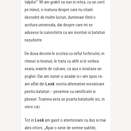
talpilor“. M-am grabit sa sun in retea, cu un cent
pe minut, o matusa despre care nu stiam
deosebit de multe lucruri, dumneaei fiind o
acritura universala, dar despre care mi se
adusese la cunostinta ca are monturi si bataturi
nesuferite.
De doua decenii le scotea cu virful forfecutei, in
chinuri si lesinuri, le trata cu alifii si le vorbea
seara, inainte de culcare, ca asa o invatase un
yoghin. Dar am sunat-o asadar si i-am spus ce-
am aflat din
Look
: exista alternative inovatoare
pentru bataturi – pesemne cu ramificatii si
pliseuri. Toamna asta se poarta bataturile sic, in
orice caz.
Tot in
Look
am gasit o atentionare cu dus si mai
ales intors: „Apar o serie de semne subtile,