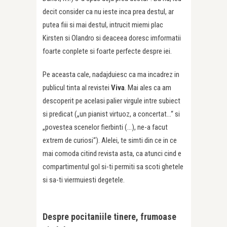
decit consider ca nu ieste inca prea destul, ar
putea fiii si mai destul, intrucit miemi plac
Kirsten si Olandro si deaceea doresc imformatii
foarte conplete si foarte perfecte despre iei.
Pe aceasta cale, nadajduiesc ca ma incadrez in
publicul tinta al revistei
Viva
. Mai ales ca am
descoperit pe acelasi palier virgule intre subiect
si predicat („un pianist virtuoz, a concertat…“ si
„povestea scenelor fierbinti (…), ne-a facut
extrem de curiosi“). Alelei, te simti din ce in ce
mai comoda citind revista asta, ca atunci cind e
compartimentul gol si-ti permiti sa scoti ghetele
si sa-ti viermuiesti degetele.
Despre pocitaniile tinere, frumoase