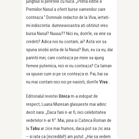
junghiul si peretele cu nuca. „Prima editie a
Premiilor Nasul a oferit burse oamenilor care
conteaza.“ Domnule redactor de la Viva, iertati-
mi indiscretia: dumneavoastra ati obtinut vreo
bursa Nasul? Nuuuu?? Nici eu, dom’le, va vine sa
credeti? Adica noi nu contam, ai? Asta vor sa
spuna snobii astia de la Nasul? Bun, eu ca eu, dar
parintii mei, care conteaza pe mine sa ajung
femeie puternica, nici ei nu conteaza? Ca taman
va spusei cum si pe ce conteaza ei. Pai, hai sa
nu mai contam nici noi pe nasisti, dom’le
Viva
…
Editorialul revistei
Unica
m-a indopat de
respect, Luana Muresan glasuieste mai adinc
decit nara: „Daca fani n-ar fi, nici celebritatea
vedetelor n-ar fi“. Mai, pina si Catinca Roman de
la
Tabu
ar zice mai frumos, daca pot sa zic asa
– si iata ca (incredibil!) am putut. „Hai sa vedem