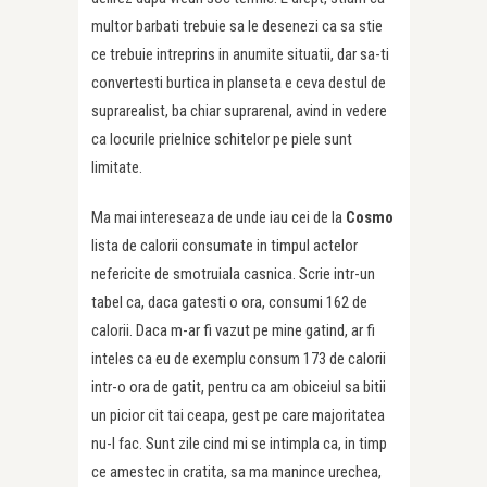
multor barbati trebuie sa le desenezi ca sa stie
ce trebuie intreprins in anumite situatii, dar sa-ti
convertesti burtica in planseta e ceva destul de
suprarealist, ba chiar suprarenal, avind in vedere
ca locurile prielnice schitelor pe piele sunt
limitate.
Ma mai intereseaza de unde iau cei de la
Cosmo
lista de calorii consumate in timpul actelor
nefericite de smotruiala casnica. Scrie intr-un
tabel ca, daca gatesti o ora, consumi 162 de
calorii. Daca m-ar fi vazut pe mine gatind, ar fi
inteles ca eu de exemplu consum 173 de calorii
intr-o ora de gatit, pentru ca am obiceiul sa bitii
un picior cit tai ceapa, gest pe care majoritatea
nu-l fac. Sunt zile cind mi se intimpla ca, in timp
ce amestec in cratita, sa ma manince urechea,