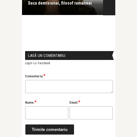
c si de
Daca demisionai, filosof ramaneai
E-o presa min
nuuuumai pro
LASĂ UN COMENTARIU:
Login cu Facebook
*
Comentariu:
*
*
Nume:
Email: