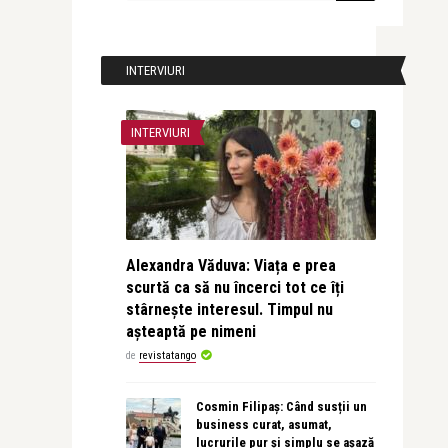
INTERVIURI
INTERVIURI
Alexandra Văduva: Viața e prea
scurtă ca să nu încerci tot ce îți
stârnește interesul. Timpul nu
așteaptă pe nimeni
de
revistatango
Cosmin Filipaș: Când susții un
business curat, asumat,
lucrurile pur și simplu se așază