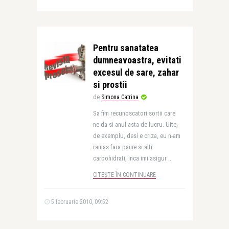
Pentru sanatatea
dumneavoastra, evitati
excesul de sare, zahar
si prostii
de
Simona Catrina
Sa fim recunoscatori sortii care
ne da si anul asta de lucru. Uite,
de exemplu, desi e criza, eu n-am
ramas fara paine si alti
carbohidrati, inca imi asigur ..
CITEȘTE ÎN CONTINUARE
5 februarie 2010, 09:52