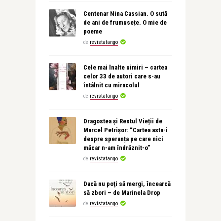
Centenar Nina Cassian. O sută
de ani de frumusețe. O mie de
poeme
de
revistatango
Cele mai înalte uimiri – cartea
celor 33 de autori care s-au
întâlnit cu miracolul
de
revistatango
Dragostea și Restul Vieții de
Marcel Petrișor: “Cartea asta-i
despre speranța pe care nici
măcar n-am îndrăznit-o”
de
revistatango
Dacă nu poţi să mergi, încearcă
să zbori – de Marinela Drop
de
revistatango