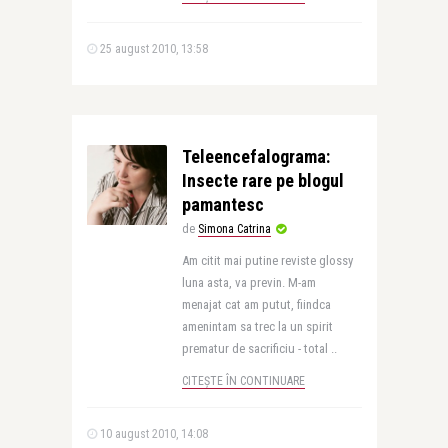
25 august 2010, 13:58
Teleencefalograma:
Insecte rare pe blogul
pamantesc
de
Simona Catrina
Am citit mai putine reviste glossy
luna asta, va previn. M-am
menajat cat am putut, fiindca
amenintam sa trec la un spirit
prematur de sacrificiu - total ..
CITEȘTE ÎN CONTINUARE
10 august 2010, 14:08