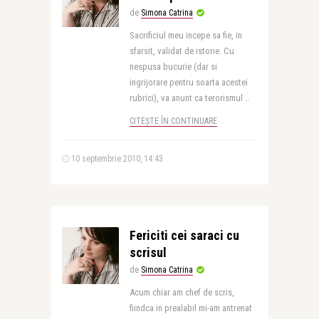
de
Simona Catrina
Sacrificiul meu incepe sa fie, in
sfarsit, validat de istorie. Cu
nespusa bucurie (dar si
ingrijorare pentru soarta acestei
rubrici), va anunt ca terorismul ..
CITEȘTE ÎN CONTINUARE
10 septembrie 2010, 14:43
Fericiti cei saraci cu
scrisul
de
Simona Catrina
Acum chiar am chef de scris,
fiindca in prealabil mi-am antrenat