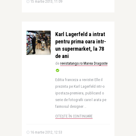
15 martie 2013, 11:09
Karl Lagerfeld a intrat
pentru prima oara intr-
un supermarket, la 78
de ani
de
revistatango.ro Marea Dragoste
Editia franceza a revistei Elle il
prezinta pe Karl Lagerfeld intr-o
ipostaza-premiera, publicand o
serie de fotografii care-l arata pe
faimosul designer ..
CITEȘTE ÎN CONTINUARE
16 martie 2012, 12:53