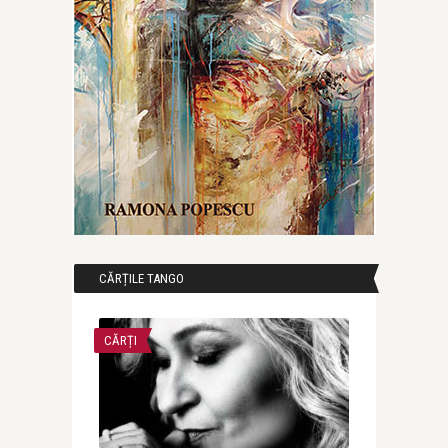
CĂRȚILE TANGO
CĂRȚI