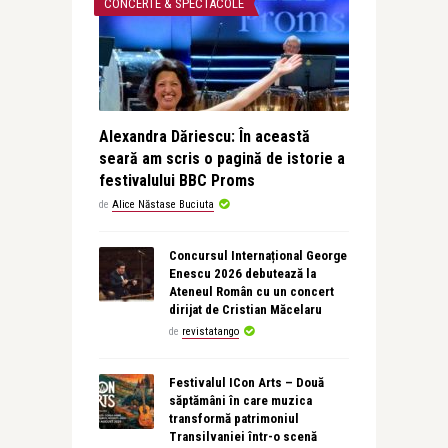
CONCERTE & SPECTACOLE
Alexandra Dăriescu: În această
seară am scris o pagină de istorie a
festivalului BBC Proms
de
Alice Năstase Buciuta
Concursul Internațional George
Enescu 2026 debutează la
Ateneul Român cu un concert
dirijat de Cristian Măcelaru
de
revistatango
Festivalul ICon Arts – Două
săptămâni în care muzica
transformă patrimoniul
Transilvaniei într-o scenă