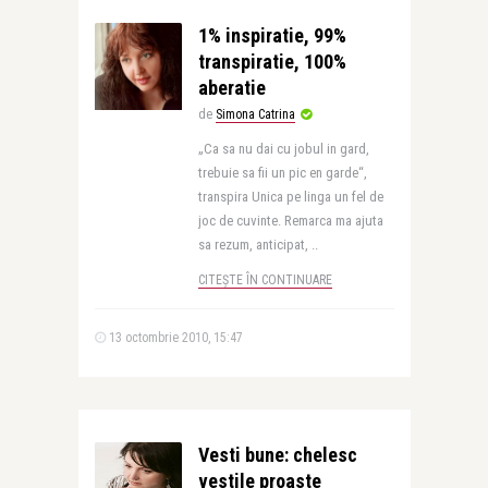
1% inspiratie, 99%
transpiratie, 100%
aberatie
de
Simona Catrina
„Ca sa nu dai cu jobul in gard,
trebuie sa fii un pic en garde“,
transpira Unica pe linga un fel de
joc de cuvinte. Remarca ma ajuta
sa rezum, anticipat, ..
CITEȘTE ÎN CONTINUARE
13 octombrie 2010, 15:47
Vesti bune: chelesc
vestile proaste