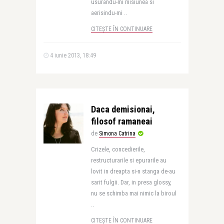
usurandu-mi misiunea si
aerisindu-mi ..
CITEȘTE ÎN CONTINUARE
4 iunie 2013, 18:49
Daca demisionai,
filosof ramaneai
de
Simona Catrina
Crizele, concedierile,
restructurarile si epurarile au
lovit in dreapta si-n stanga de-au
sarit fulgii. Dar, in presa glossy,
nu se schimba mai nimic la biroul
..
CITEȘTE ÎN CONTINUARE