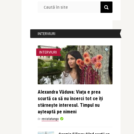
INTERVIURI
INTERVIURI
Alexandra Văduva: Viața e prea
scurtă ca să nu încerci tot ce îți
stârnește interesul. Timpul nu
așteaptă pe nimeni
de
revistatango