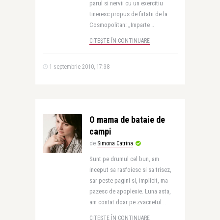
parul si nervii cu un exercitiu
tineresc propus de firtatii de la
Cosmopolitan: „Imparte ..
CITEȘTE ÎN CONTINUARE
1 septembrie 2010, 17:38
O mama de bataie de
campi
de
Simona Catrina
Sunt pe drumul cel bun, am
inceput sa rasfoiesc si sa trisez,
sar peste pagini si, implicit, ma
pazesc de apoplexie. Luna asta,
am contat doar pe zvacnetul ..
CITEȘTE ÎN CONTINUARE