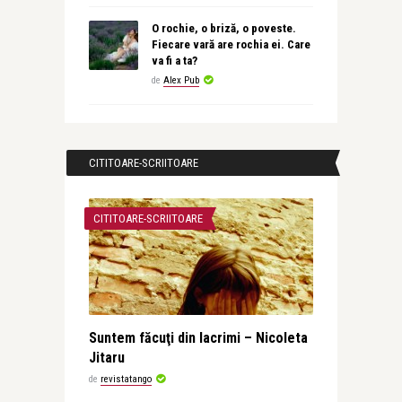
O rochie, o briză, o poveste.
Fiecare vară are rochia ei. Care
va fi a ta?
de
Alex Pub
CITITOARE-SCRIITOARE
CITITOARE-SCRIITOARE
Suntem făcuţi din lacrimi – Nicoleta
Jitaru
de
revistatango