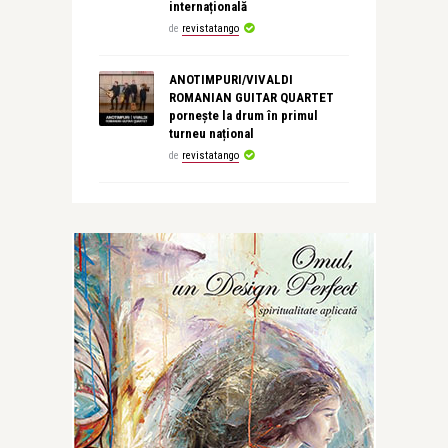
internațională
de
revistatango
ANOTIMPURI/VIVALDI
ROMANIAN GUITAR QUARTET
pornește la drum în primul
turneu național
de
revistatango