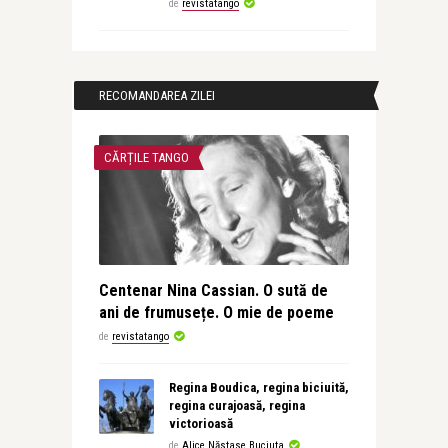
de
revistatango
RECOMANDAREA ZILEI
CĂRȚILE TANGO
Centenar Nina Cassian. O sută de
ani de frumusețe. O mie de poeme
de
revistatango
Regina Boudica, regina biciuită,
regina curajoasă, regina
victorioasă
de
Alice Năstase Buciuta