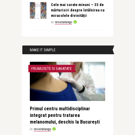
Cele mai curate minuni – 33 de
mărturisiri despre întâlnirea cu
miracolele divinității
de
revistatango
MAKE IT SIMPLE
FRUMUSETE SI SANATATE
Primul centru multidisciplinar
integrat pentru tratarea
melanomului, deschis la București
de
revistatango