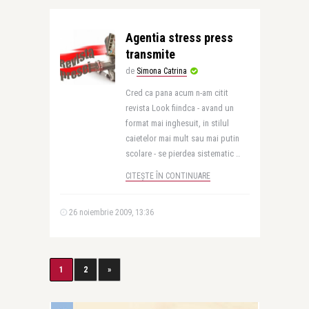
Agentia stress press
transmite
de
Simona Catrina
Cred ca pana acum n-am citit
revista Look fiindca - avand un
format mai inghesuit, in stilul
caietelor mai mult sau mai putin
scolare - se pierdea sistematic ..
CITEȘTE ÎN CONTINUARE
26 noiembrie 2009, 13:36
1
2
»