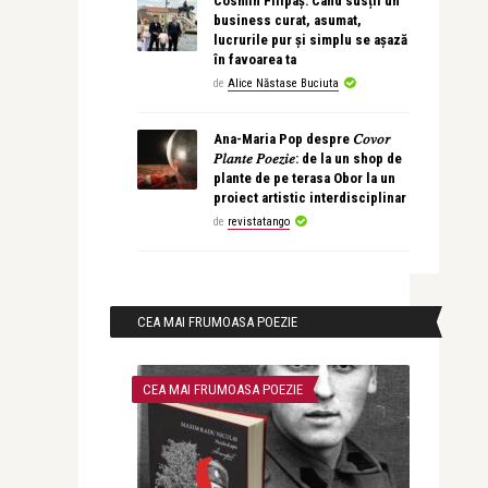
Cosmin Filipaș: Când susții un
business curat, asumat,
lucrurile pur și simplu se așază
în favoarea ta
de
Alice Năstase Buciuta
Ana-Maria Pop despre 𝐶𝑜𝑣𝑜𝑟
𝑃𝑙𝑎𝑛𝑡𝑒 𝑃𝑜𝑒𝑧𝑖𝑒: de la un shop de
plante de pe terasa Obor la un
proiect artistic interdisciplinar
de
revistatango
CEA MAI FRUMOASA POEZIE
CEA MAI FRUMOASA POEZIE