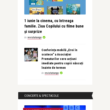
1 iunie la cinema, cu întreaga
familie. Ziua Copilului cu filme bune
și surprize
de
revistatango
Conferința mobilă „Eroi în
scutece” a Asociației
Prematurilor cere acțiuni
imediate pentru copiii născuți
înainte de termen
de
revistatango
CONCERTE & SPECTACOLE