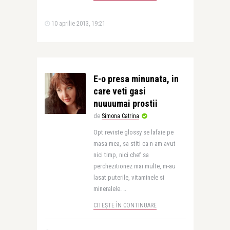
10 aprilie 2013, 19:21
E-o presa minunata, in
care veti gasi
nuuuumai prostii
de
Simona Catrina
Opt reviste glossy se lafaie pe
masa mea, sa stiti ca n-am avut
nici timp, nici chef sa
perchezitionez mai multe, m-au
lasat puterile, vitaminele si
mineralele. ..
CITEȘTE ÎN CONTINUARE