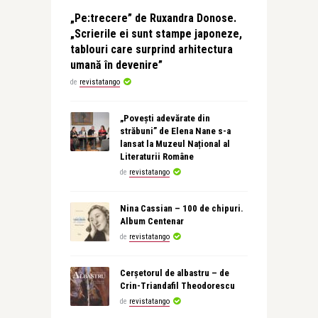
„Pe:trecere” de Ruxandra Donose.
„Scrierile ei sunt stampe japoneze,
tablouri care surprind arhitectura
umană în devenire”
de
revistatango
„Povești adevărate din
străbuni” de Elena Nane s-a
lansat la Muzeul Național al
Literaturii Române
de
revistatango
Nina Cassian – 100 de chipuri.
Album Centenar
de
revistatango
Cerșetorul de albastru – de
Crin-Triandafil Theodorescu
de
revistatango