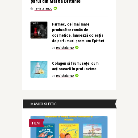
părul din Marea Britanie
de
revistatango
Farmec, cel mai mare
producător român de
cosmetice, lansează colecția
de parfumuri premium Epithet
de
revistatango
Colagen și frumusețe: cum
acționează în profunzime
de
revistatango
MAMICI SI PITICI
FILM