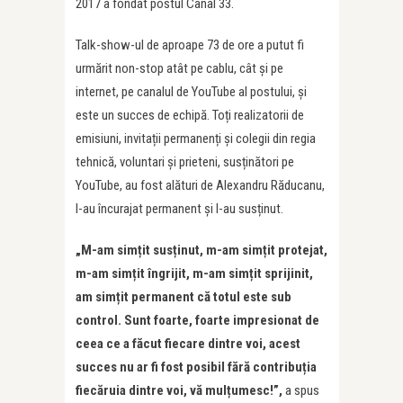
2017 a fondat postul Canal 33.
Talk-show-ul de aproape 73 de ore a putut fi
urmărit non-stop atât pe cablu, cât și pe
internet, pe canalul de YouTube al postului, și
este un succes de echipă. Toți realizatorii de
emisiuni, invitații permanenți și colegii din regia
tehnică, voluntari și prieteni, susținători pe
YouTube, au fost alături de Alexandru Răducanu,
l-au încurajat permanent și l-au susținut.
„M-am simțit susținut, m-am simțit protejat,
m-am simțit îngrijit, m-am simțit sprijinit,
am simțit permanent că totul este sub
control. Sunt foarte, foarte impresionat de
ceea ce a făcut fiecare dintre voi, acest
succes nu ar fi fost posibil fără contribuția
fiecăruia dintre voi, vă mulțumesc!”,
a spus