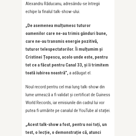
Alexandru Răducanu, adresându-se întregii
echipe la finalul talk-show-ului.
„De asemenea mulțumesc tuturor
oamenilor care ne-au trimis gânduri bune,
care ne-au transmis energie pozitivă,
tuturor telespectatorilor. Îi mulțumim și
Cristinei Țopescu, acolo unde este, pentru
tot ce a făcut pentru Canal 33, și îi trimitem
toată iubirea noastră”,
a adăugat el.
Noul record pentru cel mai lung talk-show din
lume urmează a fi validat și certificat de Guiness
World Records, iar emisiunile din cadrul lui vor
putea fi urmărite pe canalul de YouTube al stației.
„Acest talk-show a fost, pentru noi toți, un
test, o lecție, o demonstrație că, atunci