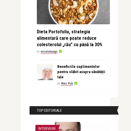
Dieta Portofoliu, strategia
alimentară care poate reduce
colesterolul „rău” cu până la 30%
de
revistatango
Beneficiile suplimentelor
pentru slăbit asupra sănătății
tale
de
Alex Pub
TOP EDITORIALE
INTERVIURI