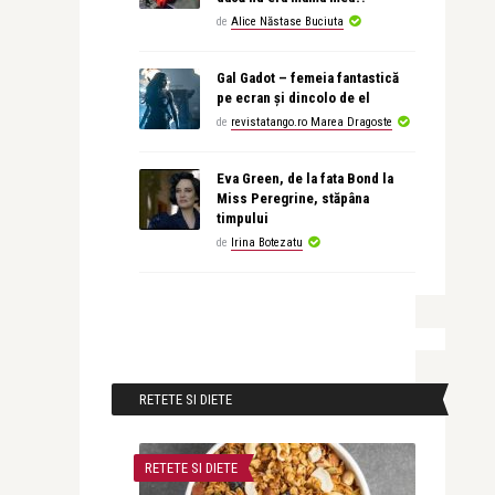
de
Alice Năstase Buciuta
Gal Gadot – femeia fantastică
pe ecran și dincolo de el
de
revistatango.ro Marea Dragoste
Eva Green, de la fata Bond la
Miss Peregrine, stăpâna
timpului
de
Irina Botezatu
RETETE SI DIETE
RETETE SI DIETE