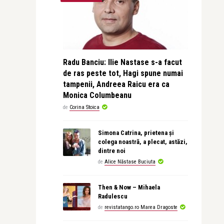
Radu Banciu: Ilie Nastase s-a facut
de ras peste tot, Hagi spune numai
tampenii, Andreea Raicu era ca
Monica Columbeanu
de
Corina Stoica
Simona Catrina, prietena și
colega noastră, a plecat, astăzi,
dintre noi
de
Alice Năstase Buciuta
Then & Now – Mihaela
Radulescu
de
revistatango.ro Marea Dragoste