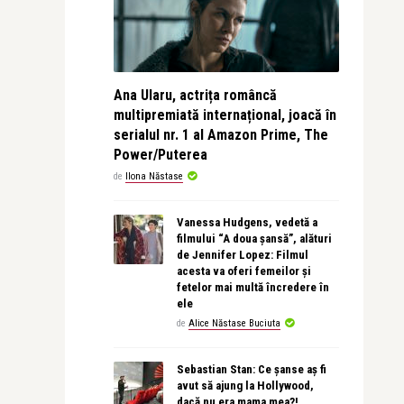
Ana Ularu, actrița româncă
multipremiată internațional, joacă în
serialul nr. 1 al Amazon Prime, The
Power/Puterea
de
Ilona Năstase
Vanessa Hudgens, vedetă a
filmului “A doua șansă”, alături
de Jennifer Lopez: Filmul
acesta va oferi femeilor și
fetelor mai multă încredere în
ele
de
Alice Năstase Buciuta
Sebastian Stan: Ce șanse aș fi
avut să ajung la Hollywood,
dacă nu era mama mea?!