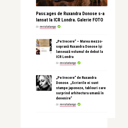
Pass:ages de Ruxandra Donose s-a
lansat la ICR Londra. Galerie FOTO
de
revistatango
„Pe:trecere” – Marea mezzo-
soprană Ruxandra Donose își
lansează volumul de debut la
ICR Londra
de
revistatango
„Pe:trecere” de Ruxandra
Donose. „Scrierile ei sunt
stampe japoneze, tablouri care
surprind arhitectura umană în
devenire”
de
revistatango