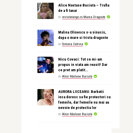
Alice Nastase Buciuta – Trufia
de a fi tanar
de
revistatango.ro Marea Dragoste
Malina Olinescu s-a sinucis,
dupa o mare si trista dragoste
de
Simona Catrina
Nicu Covaci: Tot ce mi-am
propus in viata am reusit! Dar
ce pret am platit…
de
Alice Năstase Buciuta
AURORA LIICEANU: Barbatii
inca doresc sa fie protectori cu
femeile, dar femeile nu mai au
nevoie de protectia lor
de
Alice Năstase Buciuta