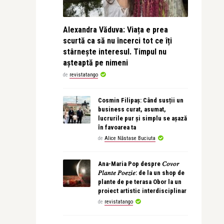
Alexandra Văduva: Viața e prea
scurtă ca să nu încerci tot ce îți
stârnește interesul. Timpul nu
așteaptă pe nimeni
de
revistatango
Cosmin Filipaș: Când susții un
business curat, asumat,
lucrurile pur și simplu se așază
în favoarea ta
de
Alice Năstase Buciuta
Ana-Maria Pop despre 𝐶𝑜𝑣𝑜𝑟
𝑃𝑙𝑎𝑛𝑡𝑒 𝑃𝑜𝑒𝑧𝑖𝑒: de la un shop de
plante de pe terasa Obor la un
proiect artistic interdisciplinar
de
revistatango