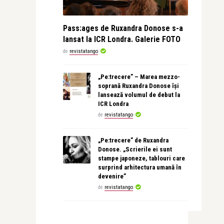
Pass:ages de Ruxandra Donose s-a
lansat la ICR Londra. Galerie FOTO
de
revistatango
„Pe:trecere” – Marea mezzo-
soprană Ruxandra Donose își
lansează volumul de debut la
ICR Londra
de
revistatango
„Pe:trecere” de Ruxandra
Donose. „Scrierile ei sunt
stampe japoneze, tablouri care
surprind arhitectura umană în
devenire”
de
revistatango