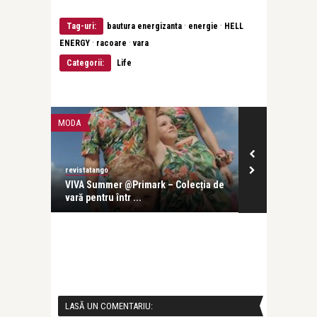
·
·
Tag-uri:
bautura energizanta
energie
HELL
·
·
ENERGY
racoare
vara
Categorii:
Life
MODA
LIFE
revistatango
revistatango
Fiecare
VIVA Summer @Primark – Colecția de
ENERGY COFF
vară pentru într ...
aromă special
LASĂ UN COMENTARIU: