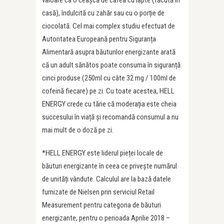
valoare ca o ceașcă de cafea cu lapte (făcută în
casă), îndulcită cu zahăr sau cu o porție de
ciocolată. Cel mai complex studiu efectuat de
Autoritatea Europeană pentru Siguranța
Alimentară asupra băuturilor energizante arată
că un adult sănătos poate consuma în siguranță
cinci produse (250ml cu câte 32 mg / 100ml de
cofeină fiecare) pe zi. Cu toate acestea, HELL
ENERGY crede cu tărie că moderația este cheia
succesului în viață și recomandă consumul a nu
mai mult de o doză pe zi.
*HELL ENERGY este liderul pieței locale de
băuturi energizante în ceea ce privește numărul
de unități vândute. Calculul are la bază datele
furnizate de Nielsen prin serviciul Retail
Measurement pentru categoria de băuturi
energizante, pentru o perioada Aprilie 2018 –