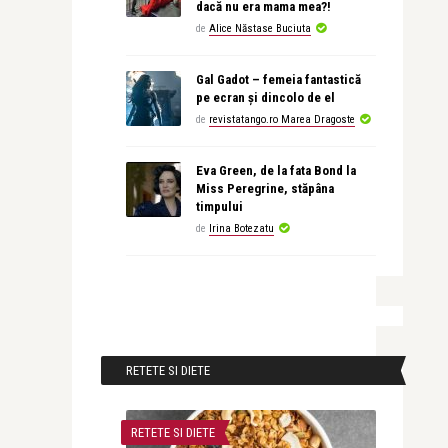
dacă nu era mama mea?!
de
Alice Năstase Buciuta
Gal Gadot – femeia fantastică
pe ecran și dincolo de el
de
revistatango.ro Marea Dragoste
Eva Green, de la fata Bond la
Miss Peregrine, stăpâna
timpului
de
Irina Botezatu
RETETE SI DIETE
RETETE SI DIETE