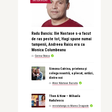
INTERVIURI
Radu Banciu: Ilie Nastase s-a facut
de ras peste tot, Hagi spune numai
tampenii, Andreea Raicu era ca
Monica Columbeanu
de
Corina Stoica
Simona Catrina, prietena și
colega noastră, a plecat, astăzi,
dintre noi
de
Alice Năstase Buciuta
Then & Now – Mihaela
Radulescu
de
revistatango.ro Marea Dragoste