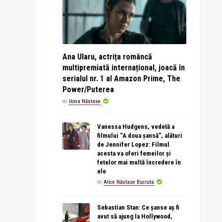
Ana Ularu, actrița româncă
multipremiată internațional, joacă în
serialul nr. 1 al Amazon Prime, The
Power/Puterea
de
Ilona Năstase
Vanessa Hudgens, vedetă a
filmului “A doua șansă”, alături
de Jennifer Lopez: Filmul
acesta va oferi femeilor și
fetelor mai multă încredere în
ele
de
Alice Năstase Buciuta
Sebastian Stan: Ce șanse aș fi
avut să ajung la Hollywood,