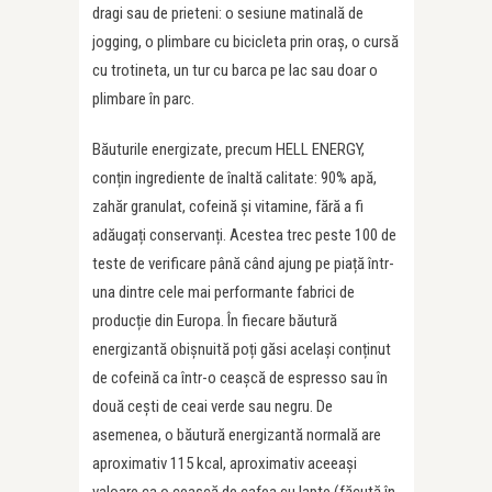
dragi sau de prieteni: o sesiune matinală de
jogging, o plimbare cu bicicleta prin oraș, o cursă
cu trotineta, un tur cu barca pe lac sau doar o
plimbare în parc.
Băuturile energizate, precum HELL ENERGY,
conțin ingrediente de înaltă calitate: 90% apă,
zahăr granulat, cofeină și vitamine, fără a fi
adăugați conservanți. Acestea trec peste 100 de
teste de verificare până când ajung pe piață într-
una dintre cele mai performante fabrici de
producție din Europa. În fiecare băutură
energizantă obișnuită poți găsi același conținut
de cofeină ca într-o ceașcă de espresso sau în
două cești de ceai verde sau negru. De
asemenea, o băutură energizantă normală are
aproximativ 115 kcal, aproximativ aceeași