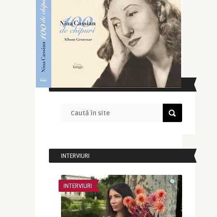
CAUTĂ ÎN SITE
INTERVIURI
INTERVIURI