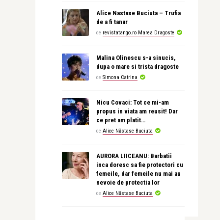
Alice Nastase Buciuta – Trufia
de a fi tanar
de
revistatango.ro Marea Dragoste
Malina Olinescu s-a sinucis,
dupa o mare si trista dragoste
de
Simona Catrina
Nicu Covaci: Tot ce mi-am
propus in viata am reusit! Dar
ce pret am platit…
de
Alice Năstase Buciuta
AURORA LIICEANU: Barbatii
inca doresc sa fie protectori cu
femeile, dar femeile nu mai au
nevoie de protectia lor
de
Alice Năstase Buciuta