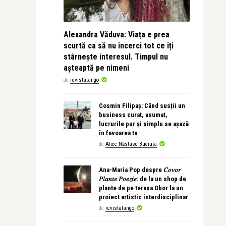
Alexandra Văduva: Viața e prea
scurtă ca să nu încerci tot ce îți
stârnește interesul. Timpul nu
așteaptă pe nimeni
de
revistatango
Cosmin Filipaș: Când susții un
business curat, asumat,
lucrurile pur și simplu se așază
în favoarea ta
de
Alice Năstase Buciuta
Ana-Maria Pop despre 𝐶𝑜𝑣𝑜𝑟
𝑃𝑙𝑎𝑛𝑡𝑒 𝑃𝑜𝑒𝑧𝑖𝑒: de la un shop de
plante de pe terasa Obor la un
proiect artistic interdisciplinar
de
revistatango