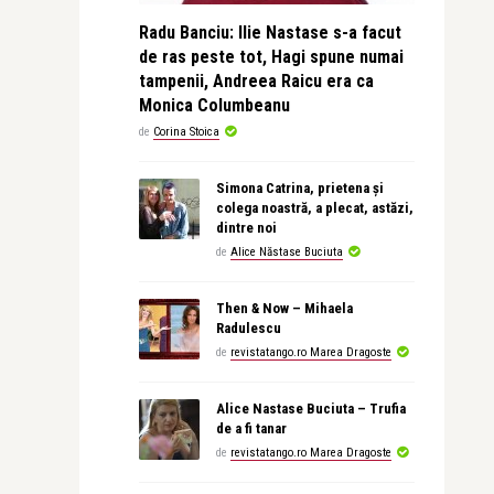
Radu Banciu: Ilie Nastase s-a facut
de ras peste tot, Hagi spune numai
tampenii, Andreea Raicu era ca
Monica Columbeanu
de
Corina Stoica
Simona Catrina, prietena și
colega noastră, a plecat, astăzi,
dintre noi
de
Alice Năstase Buciuta
Then & Now – Mihaela
Radulescu
de
revistatango.ro Marea Dragoste
Alice Nastase Buciuta – Trufia
de a fi tanar
de
revistatango.ro Marea Dragoste