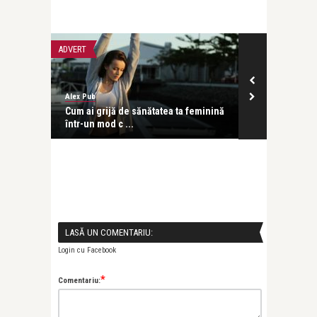
ADVERT
FRUMUSETE SI S
Alex Pub
revistatango
Cum ai grijă de sănătatea ta feminină
Oboseală, imu
.
într-un mod c ...
uscată? Verifi
LASĂ UN COMENTARIU:
Login cu Facebook
*
Comentariu: