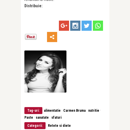
Distribuie:
·
·
·
Tag-uri:
alimentatie
Carmen Bruma
nutritie
·
·
Paste
sanatate
sfaturi
Categorii:
Retete si diete