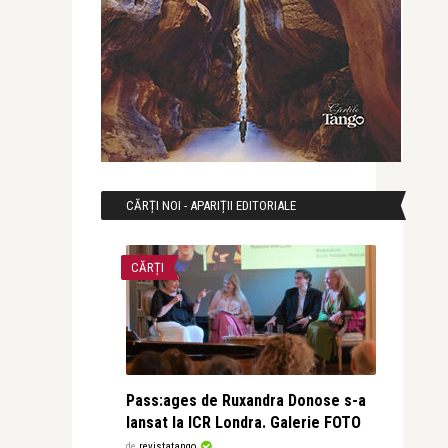
CĂRȚI NOI - APARIȚII EDITORIALE
CĂRȚI
Pass:ages de Ruxandra Donose s-a
lansat la ICR Londra. Galerie FOTO
de
revistatango