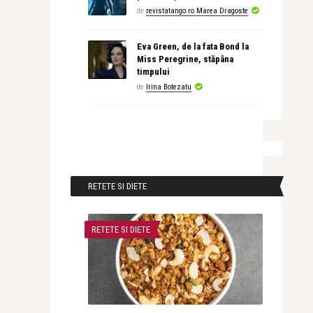
de
revistatango.ro Marea Dragoste
Eva Green, de la fata Bond la
Miss Peregrine, stăpâna
timpului
de
Irina Botezatu
RETETE SI DIETE
RETETE SI DIETE