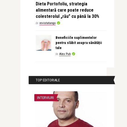
Dieta Portofoliu, strategia
alimentară care poate reduce
colesterolul „rău” cu până la 30%
de
revistatango
Beneficiile suplimentelor
pentru slăbit asupra sănătății
tale
de
Alex Pub
TOP EDITORIALE
INTERVIURI