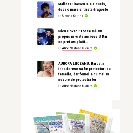
Malina Olinescu s-a sinucis,
dupa o mare si trista dragoste
de
Simona Catrina
Nicu Covaci: Tot ce mi-am
propus in viata am reusit! Dar
ce pret am platit…
de
Alice Năstase Buciuta
AURORA LIICEANU: Barbatii
inca doresc sa fie protectori cu
femeile, dar femeile nu mai au
nevoie de protectia lor
de
Alice Năstase Buciuta