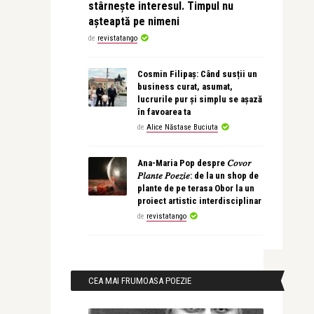
stârnește interesul. Timpul nu
așteaptă pe nimeni
de
revistatango
Cosmin Filipaș: Când susții un
business curat, asumat,
lucrurile pur și simplu se așază
în favoarea ta
de
Alice Năstase Buciuta
Ana-Maria Pop despre 𝐶𝑜𝑣𝑜𝑟
𝑃𝑙𝑎𝑛𝑡𝑒 𝑃𝑜𝑒𝑧𝑖𝑒: de la un shop de
plante de pe terasa Obor la un
proiect artistic interdisciplinar
de
revistatango
CEA MAI FRUMOASA POEZIE