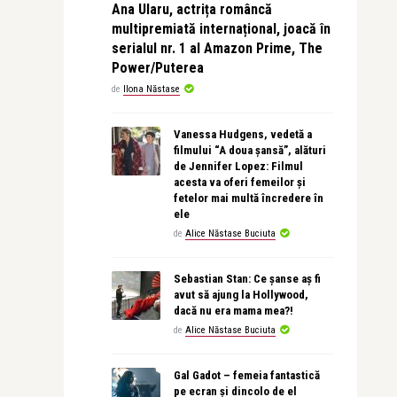
Ana Ularu, actrița româncă
multipremiată internațional, joacă în
serialul nr. 1 al Amazon Prime, The
Power/Puterea
de
Ilona Năstase
Vanessa Hudgens, vedetă a
filmului “A doua șansă”, alături
de Jennifer Lopez: Filmul
acesta va oferi femeilor și
fetelor mai multă încredere în
ele
de
Alice Năstase Buciuta
Sebastian Stan: Ce șanse aș fi
avut să ajung la Hollywood,
dacă nu era mama mea?!
de
Alice Năstase Buciuta
Gal Gadot – femeia fantastică
pe ecran și dincolo de el