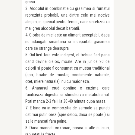
grasa.
3. Alcoolul in combinatie cu grasimea si fumatul
reprezinta probabil, una dintre cele mai nocive
alegeri, in special pentru femei , care sintetizeaza
mai greu alcoolul decat barbatii.
4. Ciorba de miel este un aliment acceptabil, daca
nu adaugati smantana si indepartati grasimea
care se strange deasupra.
5. Oul fiert tare este indigest, el trebuie fiert pana
cand devine cleios, moale. Are in jur de 80 de
calorii si poate fi consumat cu mustar traditional
(apa, boabe de mustar, condimente naturale,
otet, miere naturala), nu cu maioneza.
6. Ananasul crud contine o enzima care
faciliteaza digestia si stimuleaza metabolismul.
Poti manca 2-3 felii la 30-40 minute dupa masa.
7. E bine ca in compozitia de sarmale sa puneti
cat mai putin orez (spre deloc, daca se poate ) si
sa le mancati fara paine.
8. Daca mancati cozonac, pasca si alte dulciuri,
renuntati la fructe.