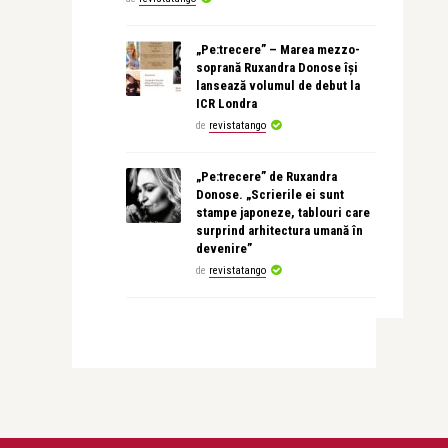
„Pe:trecere” – Marea mezzo-
soprană Ruxandra Donose își
lansează volumul de debut la
ICR Londra
de
revistatango
„Pe:trecere” de Ruxandra
Donose. „Scrierile ei sunt
stampe japoneze, tablouri care
surprind arhitectura umană în
devenire”
de
revistatango