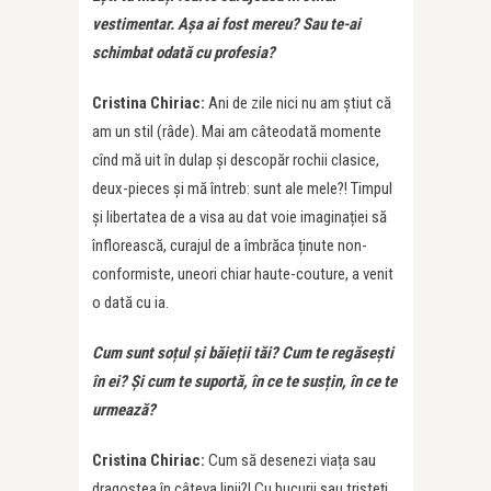
vestimentar. Așa ai fost mereu? Sau te-ai
schimbat odată cu profesia?
Cristina Chiriac:
Ani de zile nici nu am știut că
am un stil (râde). Mai am câteodată momente
cînd mă uit în dulap și descopăr rochii clasice,
deux-pieces și mă întreb: sunt ale mele?! Timpul
și libertatea de a visa au dat voie imaginației să
înflorească, curajul de a îmbrăca ținute non-
conformiste, uneori chiar haute-couture, a venit
o dată cu ia.
Cum sunt so
ț
ul și băie
ț
ii tăi? Cum te regăsești
în ei? Și cum te suportă, în ce te sus
ț
in, în ce te
urmează?
Cristina Chiriac:
Cum să desenezi viața sau
dragostea în câteva linii?! Cu bucurii sau tristeți,