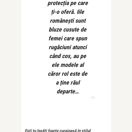
protecția pe care
ți-o oferă. Iile
românești sunt
bluze cusute de
femei care spun
rugăciuni atunci
când cos, au pe
ele modele al
căror rol este de
a ține răul
departe…
Ești tu însă
ț
i foarte curajoasă în stilul