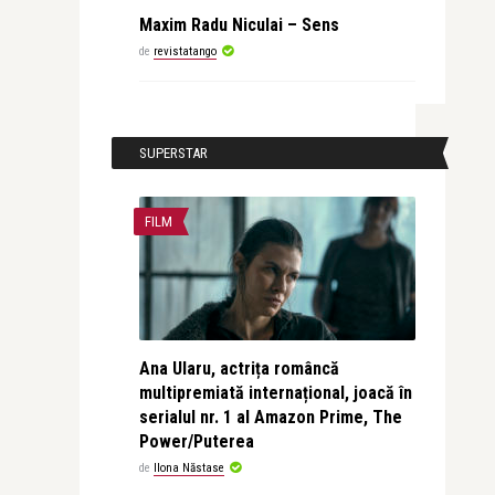
Maxim Radu Niculai – Sens
de
revistatango
SUPERSTAR
FILM
Ana Ularu, actrița româncă
multipremiată internațional, joacă în
serialul nr. 1 al Amazon Prime, The
Power/Puterea
de
Ilona Năstase