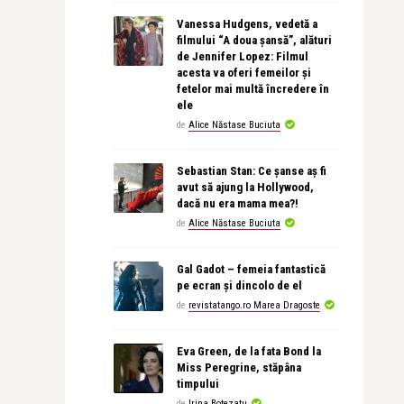
Vanessa Hudgens, vedetă a
filmului “A doua șansă”, alături
de Jennifer Lopez: Filmul
acesta va oferi femeilor și
fetelor mai multă încredere în
ele
de
Alice Năstase Buciuta
Sebastian Stan: Ce șanse aș fi
avut să ajung la Hollywood,
dacă nu era mama mea?!
de
Alice Năstase Buciuta
Gal Gadot – femeia fantastică
pe ecran și dincolo de el
de
revistatango.ro Marea Dragoste
Eva Green, de la fata Bond la
Miss Peregrine, stăpâna
timpului
de
Irina Botezatu