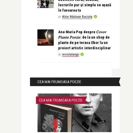
lucrurile pur și simplu se așază
în favoarea ta
de
Alice Năstase Buciuta
Ana-Maria Pop despre 𝐶𝑜𝑣𝑜𝑟
𝑃𝑙𝑎𝑛𝑡𝑒 𝑃𝑜𝑒𝑧𝑖𝑒: de la un shop de
plante de pe terasa Obor la un
proiect artistic interdisciplinar
de
revistatango
CEA MAI FRUMOASA POEZIE
CEA MAI FRUMOASA POEZIE