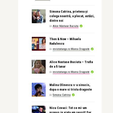
Simona Catrina, prietena și
colega noastră, a plecat, astăzi,
dintre noi
de
Alice Năstase Buciuta
Then & Now – Mihaela
Radulescu
de
revistatango.ro Marea Dragoste
Alice Nastase Buciuta – Trufia
de a fi tanar
de
revistatango.ro Marea Dragoste
Malina Olinescu s-a sinucis,
dupa o mare si trista dragoste
de
Simona Catrina
Nicu Covaci: Tot ce mi-am
propus in viata am reusit! Dar