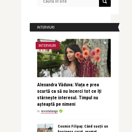
INTERVIURI
INTERVIURI
Alexandra Văduva: Viața e prea
scurtă ca să nu încerci tot ce îți
stârnește interesul. Timpul nu
așteaptă pe nimeni
de
revistatango
Cosmin Filipaș: Când susții un
business curat, asumat,