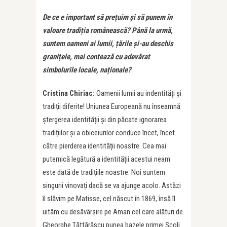
De ce e important să pre
ț
uim și să punem în
valoare tradi
ț
ia românească? Până la urmă,
suntem oameni ai lumii,
ț
ările și-au deschis
grani
ț
ele, mai contează cu adevărat
simbolurile locale, na
ț
ionale?
Cristina Chiriac:
Oamenii lumii au indentități și
tradiții diferite! Uniunea Europeană nu înseamnă
ștergerea identității și din păcate ignorarea
tradițiilor și a obiceiurilor conduce încet, încet
către pierderea identității noastre. Cea mai
puternică legătură a identității acestui neam
este dată de tradițiile noastre. Noi suntem
singurii vinovați dacă se va ajunge acolo. Astăzi
îl slăvim pe Matisse, cel născut în 1869, însă îl
uităm cu desăvârșire pe Aman cel care alături de
Gheorghe Tăttărăscu punea bazele primei Școli