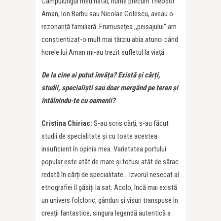
Câmpulungul meu natal, nume precum Theodor
Aman, Ion Barbu sau Nicolae Golescu, aveau o
rezonanță familiară. Frumusețea ,,peisajului” am
conștientizat-o mult mai târziu abia atunci când
horele lui Aman mi-au trezit sufletul la viață.
De la cine ai putut învă
ț
a? Există și căr
ț
i,
studii, specialiști sau doar mergând pe teren și
întâlnindu-te cu oamenii?
Cristina Chiriac:
S-au scris cărți, s-au făcut
studii de specialitate și cu toate acestea
insuficient în opinia mea. Varietatea portului
popular este atât de mare și totusi atât de sărac
redată în cărți de specialitate… Izvorul nesecat al
etnografiei îl găsiți la sat. Acolo, încă mai există
un univers folcloric, gânduri și visuri transpuse în
creații fantastice, singura legendă autentică a