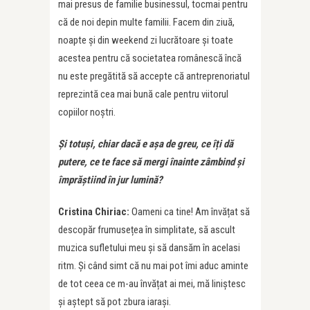
mai presus de familie businessul, tocmai pentru
că de noi depin multe familii. Facem din ziuă,
noapte și din weekend zi lucrătoare și toate
acestea pentru că societatea românescă încă
nu este pregătită să accepte că antreprenoriatul
reprezintă cea mai bună cale pentru viitorul
copiilor noștri.
Și totuși, chiar dacă e așa de greu, ce î
ț
i dă
putere, ce te face să mergi înainte zâmbind și
împrăștiind în jur lumină?
Cristina Chiriac:
Oameni ca tine! Am învățat să
descopăr frumusețea în simplitate, să ascult
muzica sufletului meu și să dansăm în acelasi
ritm. Și când simt că nu mai pot îmi aduc aminte
de tot ceea ce m-au învățat ai mei, mă liniștesc
și aștept să pot zbura iarași.