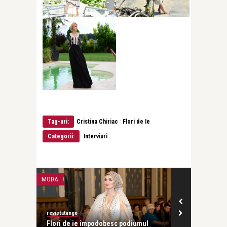
·
Tag-uri:
Cristina Chiriac
Flori de Ie
Categorii:
Interviuri
LIFE
MODA
revistatango.ro Marea Dragoste
revistatango.
iumul
RomânIA Autentică, 55.000 de
Flori de ie