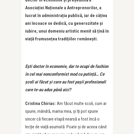
doctor în economie și președintă a
Asociației Naționale a Antreprenorilor, a
lucrat în administrația publică, iar de câțiva
ani încoace se dedică, cu generozitate și
iubire, unui domeniu artistic menit să țină în
viață frumusețea tradițiilor românești.
Ești doctor în economie, dar te ocupi de fashion
în cel mai nonconformist mod cu putin
ț
ă… Ce
școli ai făcut și care au fost pașii profesionali
care te-au adus până aici?
Cristina Chiriac:
Am făcut multe scoli, cum ar
spune, mândră, mama mea, și îți pot spune
sincer că fiecare etapă nearsă a fost încă o
lecție de viață asumată. Poate și de aceea când