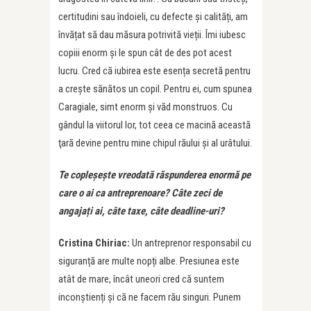
certitudini sau îndoieli, cu defecte și calități, am
învățat să dau măsura potrivită vieții. Îmi iubesc
copiii enorm și le spun cât de des pot acest
lucru. Cred că iubirea este esența secretă pentru
a crește sănătos un copil. Pentru ei, cum spunea
Caragiale, simt enorm şi văd monstruos. Cu
gândul la viitorul lor, tot ceea ce macină această
ţară devine pentru mine chipul răului şi al urâtului.
Te copleșește vreodată răspunderea enormă pe
care o ai ca antreprenoare? Câte zeci de
angaja
ț
i ai, câte taxe, câte deadline-uri?
Cristina Chiriac:
Un antreprenor responsabil cu
siguranță are multe nopți albe. Presiunea este
atât de mare, încât uneori cred că suntem
inconștienți și că ne facem rău singuri. Punem