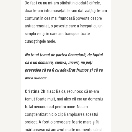
De fapt eu nu mi-am părăsit niciodată cifrele,
doar le-am înfrumusețat, le-am dat viață și le-am
conturat în cea mai frumoasă poveste despre
antreprenoriat, o poveste care a început cu un
simplu vis și în care am transpus toate
cunoștințele mele.
Nu te-ai temut de partea financiară, de faptul
că e un domeniu, cumva, incert, nu po
ț
i
prevedea că va fi cu adevărat frumos și că va
avea succes…
Cristina Chiriac:
Ba da, recunosc că m-am
temut foarte mult, mai ales că era un domeniu
total necunoscut pentru mine. Nu am
conștientizat nicio clipă amploarea acestui
proiect. A fost o provocare foarte mare și îți
mărturisesc că am avut multe momente când