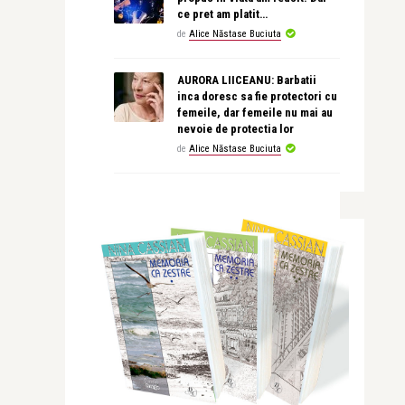
ce pret am platit…
de
Alice Năstase Buciuta
AURORA LIICEANU: Barbatii
inca doresc sa fie protectori cu
femeile, dar femeile nu mai au
nevoie de protectia lor
de
Alice Năstase Buciuta