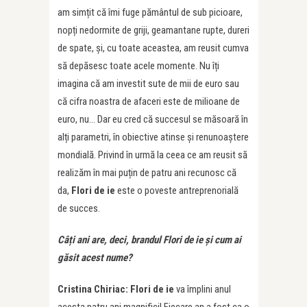
am simțit că îmi fuge pământul de sub picioare,
nopți nedormite de griji, geamantane rupte, dureri
de spate, și, cu toate aceastea, am reusit cumva
să depăsesc toate acele momente. Nu îți
imagina că am investit sute de mii de euro sau
că cifra noastra de afaceri este de milioane de
euro, nu… Dar eu cred că succesul se măsoară în
alți parametri, în obiective atinse și renunoaștere
mondială. Privind în urmă la ceea ce am reusit să
realizăm în mai puțin de patru ani recunosc că
da,
Flori de ie
este o poveste antreprenorială
de succes.
Câ
ț
i ani are, deci, brandul Flori de ie și cum ai
găsit acest nume?
Cristina Chiriac: Flori de ie
va împlini anul