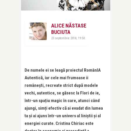
ALICE NĂSTASE
BUCIUTA
23 septembrie 2018, 19:50
De numele ei se leagă proiectul RomânIA
Autentică, iar cele mai frumoase ii
românești, recreate strict după modele
vechi, autentice, se găsesc la Flori de ie,
într-un spa
țiu magic în care, atunci când
ajungi, simți efectiv că ai evadat din lumea
ta și ai ajuns într-un univers al liniștii și al
energiei curate. Cristina Chiriac este