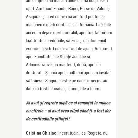
am simțit că nu mai am unde să mă duc, m-am
oprit. Am făcut Finanțe, Bănci, Burse de Valori și
Asigurări și cred cumva că am fost printre cei
mai tineri experți contabili din România. La 26 de
ani eram deja expert contabil, apoi treptat mi-am
luat toate acreditările, să zic așa, în domeniul
economic și tot nu mi-a fost de ajuns. Am urmat
apoi Facultatea de Științe Juridice și
Administrative, un masterat, două, apoi un
doctorat… Și abia apoi, mult mai apoi am învățat
să trăiesc. Singura zestre pe care ai mei mi-au
dat-o a fost educația și dorința de a fi om.
Ai avut și regrete după ce ai renun
ț
at la munca
cu cifrele – ai avut vreo clipă când
ț
i-a fost dor
de certitudinile știin
ț
ei
?
Cristina Chiriac:
Incertitudini, da. Regrete, nu.