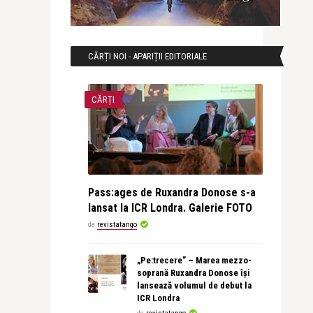
CĂRȚI NOI - APARIȚII EDITORIALE
CĂRȚI
Pass:ages de Ruxandra Donose s-a
lansat la ICR Londra. Galerie FOTO
de
revistatango
„Pe:trecere” – Marea mezzo-
soprană Ruxandra Donose își
lansează volumul de debut la
ICR Londra