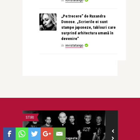
de
revistatango
„Pe:trecere” de Ruxandra
Donose. „Scrierile ei sunt
stampe japoneze, tablouri care
surprind arhitectura umană în
devenire”
de
revistatango
RECOMANDAREA ZILEI
MONEYCHAT
revistatango.ro Marea Dragoste
revistatango.