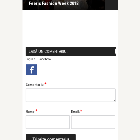
participanți la ediția ...
LASĂ UN COMENTARIU:
Login cu Facebook
*
Comentariu:
*
*
Nume:
Email: