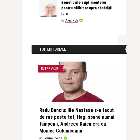
Beneficiile suplimentelor
pentru slăbit asupra sănătății
tale
de
Alex Pub
TOP EDITORIALE
INTERVIURI
Radu Banciu: Ilie Nastase s-a facut
de ras peste tot, Hagi spune numai
tampenii, Andreea Raicu era ca
Monica Columbeanu
de
Corina Stoica