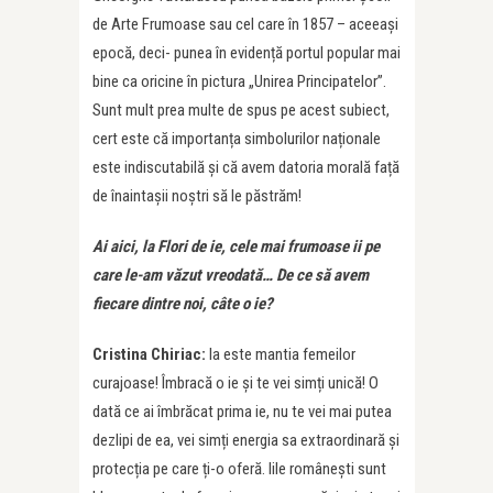
de Arte Frumoase sau cel care în 1857 – aceeași
epocă, deci- punea în evidență portul popular mai
bine ca oricine în pictura „Unirea Principatelor”.
Sunt mult prea multe de spus pe acest subiect,
cert este că importanța simbolurilor naționale
este indiscutabilă și că avem datoria morală față
de înaintașii noștri să le păstrăm!
Ai aici, la Flori de ie, cele mai frumoase ii pe
care le-am văzut vreodată… De ce să avem
fiecare dintre noi, câte o ie?
Cristina Chiriac:
Ia este mantia femeilor
curajoase! Îmbracă o ie și te vei simți unică! O
dată ce ai îmbrăcat prima ie, nu te vei mai putea
dezlipi de ea, vei simți energia sa extraordinară și
protecția pe care ți-o oferă. Iile românești sunt