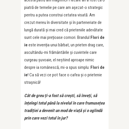
acesta patru ani magnifici! Fiecare an a fost ca o
piatră de temelie pe care am așezat-o strategic
pentru a putea construi cetatea visată. Am
crezut mereu în diversitate și în parteneriate de
lungă durată și mai cred că prieteniile adevătate
sunt cele mai prețioase comori. Brandul
Flori de
ie
este invenția unui bărbat, un prieten drag care,
ascultându-mi frământările și cuvintele care
curgeau șuvoaie, el neștiind aproape nimic
despre ia românescă, mi-a spus simplu:
Flori de
ie
! Ca să vezi ce pot face o cafea și o prietenie
strașnică!
Cât de greu
ț
i-a fost să crești, să înve
ț
i, să
în
ț
elegi totul până la nivelul în care frumuse
ț
ea
tradi
ț
iei a devenit un mod de via
ț
ă și o oglindă
prin care vezi totul în jur?