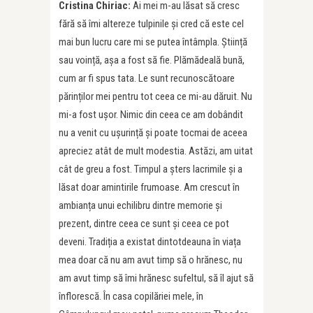
Cristina Chiriac:
Ai mei m-au lăsat să cresc
fără să îmi altereze tulpinile și cred că este cel
mai bun lucru care mi se putea întâmpla. Știință
sau voință, așa a fost să fie. Plămădeală bună,
cum ar fi spus tata. Le sunt recunoscătoare
părinților mei pentru tot ceea ce mi-au dăruit. Nu
mi-a fost ușor. Nimic din ceea ce am dobândit
nu a venit cu ușurință și poate tocmai de aceea
apreciez atât de mult modestia. Astăzi, am uitat
cât de greu a fost. Timpul a șters lacrimile și a
lăsat doar amintirile frumoase. Am crescut în
ambianța unui echilibru dintre memorie și
prezent, dintre ceea ce sunt și ceea ce pot
deveni. Tradiția a existat dintotdeauna în viața
mea doar că nu am avut timp să o hrănesc, nu
am avut timp să îmi hrănesc sufeltul, să îl ajut să
înflorescă. În casa copilăriei mele, în