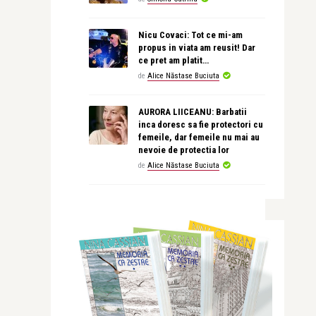
Nicu Covaci: Tot ce mi-am
propus in viata am reusit! Dar
ce pret am platit…
de
Alice Năstase Buciuta
AURORA LIICEANU: Barbatii
inca doresc sa fie protectori cu
femeile, dar femeile nu mai au
nevoie de protectia lor
de
Alice Năstase Buciuta