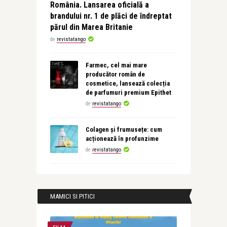
România. Lansarea oficială a
brandului nr. 1 de plăci de îndreptat
părul din Marea Britanie
de
revistatango
Farmec, cel mai mare
producător român de
cosmetice, lansează colecția
de parfumuri premium Epithet
de
revistatango
Colagen și frumusețe: cum
acționează în profunzime
de
revistatango
MAMICI SI PITICI