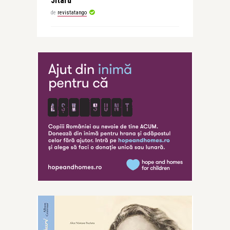
Jitaru
de
revistatango