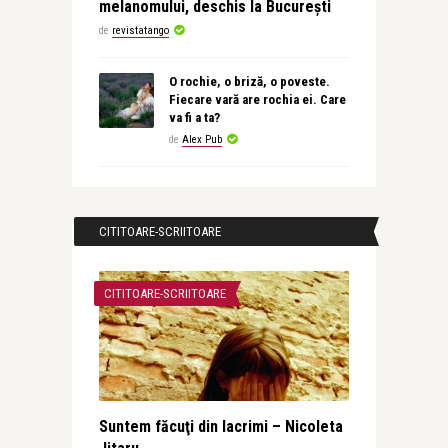
melanomului, deschis la București
de
revistatango
O rochie, o briză, o poveste.
Fiecare vară are rochia ei. Care
va fi a ta?
de
Alex Pub
CITITOARE-SCRIITOARE
CITITOARE-SCRIITOARE
Suntem făcuţi din lacrimi – Nicoleta