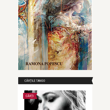
CĂRȚILE TANGO
CĂRȚI