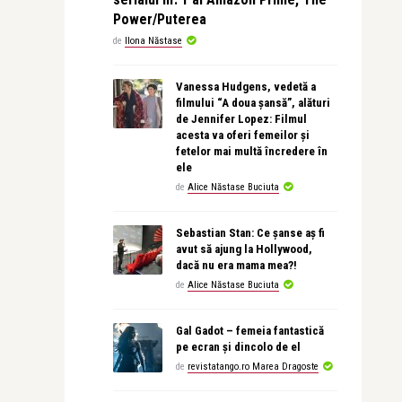
Power/Puterea
de
Ilona Năstase
Vanessa Hudgens, vedetă a
filmului “A doua șansă”, alături
de Jennifer Lopez: Filmul
acesta va oferi femeilor și
fetelor mai multă încredere în
ele
de
Alice Năstase Buciuta
Sebastian Stan: Ce șanse aș fi
avut să ajung la Hollywood,
dacă nu era mama mea?!
de
Alice Năstase Buciuta
Gal Gadot – femeia fantastică
pe ecran și dincolo de el
de
revistatango.ro Marea Dragoste