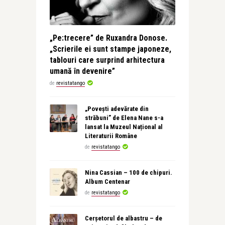
„Pe:trecere” de Ruxandra Donose.
„Scrierile ei sunt stampe japoneze,
tablouri care surprind arhitectura
umană în devenire”
de
revistatango
„Povești adevărate din
străbuni” de Elena Nane s-a
lansat la Muzeul Național al
Literaturii Române
de
revistatango
Nina Cassian – 100 de chipuri.
Album Centenar
de
revistatango
Cerșetorul de albastru – de