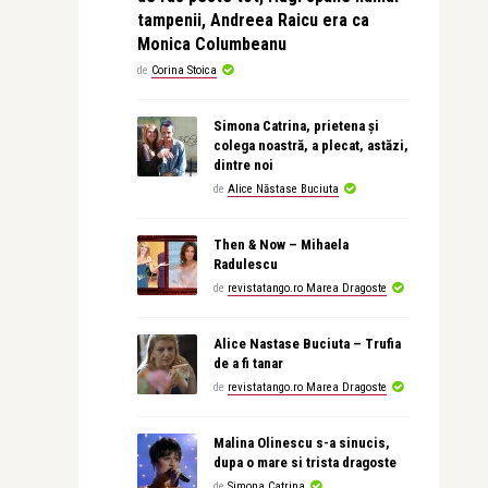
tampenii, Andreea Raicu era ca
Monica Columbeanu
de
Corina Stoica
Simona Catrina, prietena și
colega noastră, a plecat, astăzi,
dintre noi
de
Alice Năstase Buciuta
Then & Now – Mihaela
Radulescu
de
revistatango.ro Marea Dragoste
Alice Nastase Buciuta – Trufia
de a fi tanar
de
revistatango.ro Marea Dragoste
Malina Olinescu s-a sinucis,
dupa o mare si trista dragoste
de
Simona Catrina