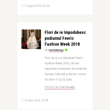
7 august 2018, 03:26
Flori de ie împodobesc
podiumul Feeric
Fashion Week 2018
de
revistatango
Flori de ie vor deschide Feeric
Fashion Week 2018, cel mai
important eveniment de modă din
Europa Centrală și de Est, ce are
loc între 17 şi 22 iulie, ..
CITEȘTE ÎN CONTINUARE
16 iulie 2018, 10:04