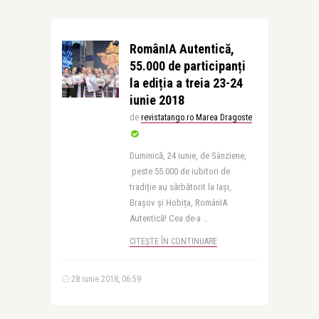
RomânIA Autentică,
55.000 de participanți
la ediția a treia 23-24
iunie 2018
de
revistatango.ro Marea Dragoste
Duminică, 24 iunie, de Sânziene,
peste 55.000 de iubitori de
tradiție au sărbătorit la Iași,
Brașov și Hobița, RomânIA
Autentică! Cea de-a ..
CITEȘTE ÎN CONTINUARE
28 iunie 2018, 06:59