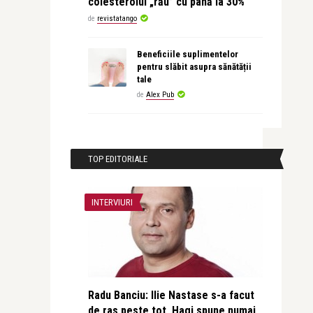
colesterolul „rău” cu până la 30%
de
revistatango
Beneficiile suplimentelor
pentru slăbit asupra sănătății
tale
de
Alex Pub
TOP EDITORIALE
INTERVIURI
Radu Banciu: Ilie Nastase s-a facut
de ras peste tot, Hagi spune numai