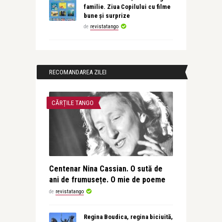
familie. Ziua Copilului cu filme
bune și surprize
de
revistatango
RECOMANDAREA ZILEI
CĂRȚILE TANGO
Centenar Nina Cassian. O sută de
ani de frumusețe. O mie de poeme
de
revistatango
Regina Boudica, regina biciuită,