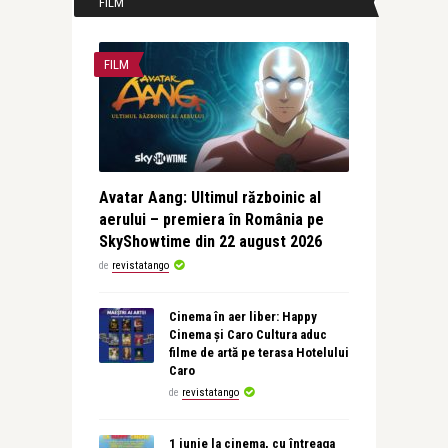
FILM
FILM
Avatar Aang: Ultimul războinic al
aerului – premiera în România pe
SkyShowtime din 22 august 2026
de
revistatango
Cinema în aer liber: Happy
Cinema și Caro Cultura aduc
filme de artă pe terasa Hotelului
Caro
de
revistatango
1 iunie la cinema, cu întreaga