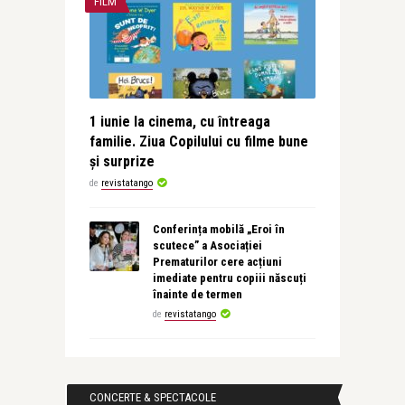
FILM
1 iunie la cinema, cu întreaga
familie. Ziua Copilului cu filme bune
și surprize
de
revistatango
Conferința mobilă „Eroi în
scutece” a Asociației
Prematurilor cere acțiuni
imediate pentru copiii născuți
înainte de termen
de
revistatango
CONCERTE & SPECTACOLE