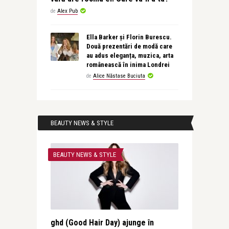
de
Alex Pub
Ella Barker și Florin Burescu.
Două prezentări de modă care
au adus eleganța, muzica, arta
românească în inima Londrei
de
Alice Năstase Buciuta
BEAUTY NEWS & STYLE
BEAUTY NEWS & STYLE
ghd (Good Hair Day) ajunge în