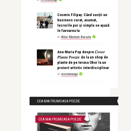
Cosmin Filipaș: Când susții un
business curat, asumat,
lucrurile pur și simplu se așază
în favoarea ta
de
Alice Năstase Buciuta
Ana-Maria Pop despre 𝐶𝑜𝑣𝑜𝑟
𝑃𝑙𝑎𝑛𝑡𝑒 𝑃𝑜𝑒𝑧𝑖𝑒: de la un shop de
plante de pe terasa Obor la un
proiect artistic interdisciplinar
de
revistatango
CEA MAI FRUMOASA POEZIE
CEA MAI FRUMOASA POEZIE