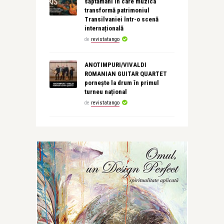
săptămâni în care muzica
transformă patrimoniul
Transilvaniei într-o scenă
internațională
de
revistatango
ANOTIMPURI/VIVALDI
ROMANIAN GUITAR QUARTET
pornește la drum în primul
turneu național
de
revistatango