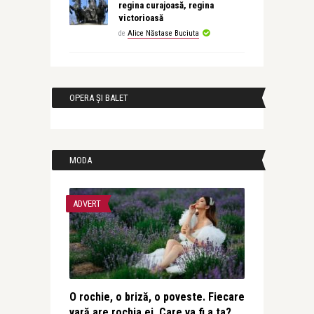
regina curajoasă, regina
victorioasă
de
Alice Năstase Buciuta
OPERA ȘI BALET
MODA
ADVERT
O rochie, o briză, o poveste. Fiecare
vară are rochia ei. Care va fi a ta?