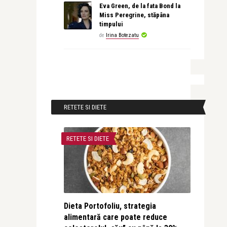
Eva Green, de la fata Bond la
Miss Peregrine, stăpâna
timpului
de
Irina Botezatu
RETETE SI DIETE
RETETE SI DIETE
Dieta Portofoliu, strategia
alimentară care poate reduce