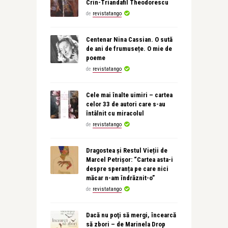
Crin-Triandafil Theodorescu
de
revistatango
Centenar Nina Cassian. O sută
de ani de frumusețe. O mie de
poeme
de
revistatango
Cele mai înalte uimiri – cartea
celor 33 de autori care s-au
întâlnit cu miracolul
de
revistatango
Dragostea și Restul Vieții de
Marcel Petrișor: “Cartea asta-i
despre speranța pe care nici
măcar n-am îndrăznit-o”
de
revistatango
Dacă nu poţi să mergi, încearcă
să zbori – de Marinela Drop