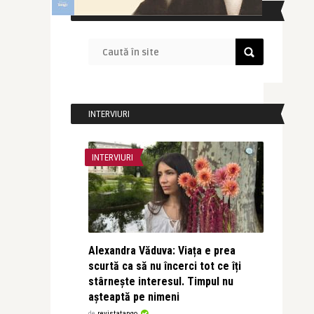
CAUTĂ ÎN SITE
INTERVIURI
INTERVIURI
Alexandra Văduva: Viața e prea
scurtă ca să nu încerci tot ce îți
stârnește interesul. Timpul nu
așteaptă pe nimeni
de
revistatango