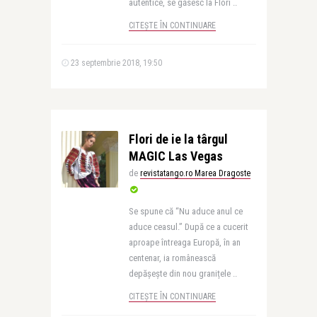
autentice, se găsesc la Flori ..
CITEȘTE ÎN CONTINUARE
23 septembrie 2018, 19:50
Flori de ie la târgul
MAGIC Las Vegas
de
revistatango.ro Marea Dragoste
Se spune că “Nu aduce anul ce
aduce ceasul.” După ce a cucerit
aproape întreaga Europă, în an
centenar, ia românească
depășește din nou granițele ..
CITEȘTE ÎN CONTINUARE