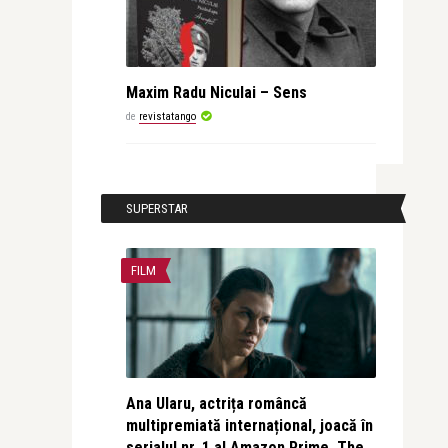
Maxim Radu Niculai – Sens
de
revistatango
SUPERSTAR
FILM
Ana Ularu, actrița româncă
multipremiată internațional, joacă în
serialul nr. 1 al Amazon Prime, The