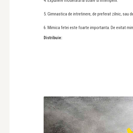
4. Expunere moderata la soare si intemperii.
5. Gimnastica de intretinere, de preferat zilnic, sau d
6. Mimica fetei este foarte importanta. De evitat mim
Distribuie: