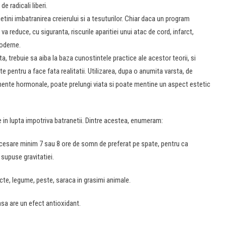
e radicali liberi.
tini imbatranirea creierului si a tesuturilor. Chiar daca un program
 va reduce, cu siguranta, riscurile aparitiei unui atac de cord, infarct,
moderne.
a, trebuie sa aiba la baza cunostintele practice ale acestor teorii, si
nte pentru a face fata realitatii. Utilizarea, dupa o anumita varsta, de
ente hormonale, poate prelungi viata si poate mentine un aspect estetic
in lupta impotriva batranetii. Dintre acestea, enumeram:
necesare minim 7 sau 8 ore de somn de preferat pe spate, pentru ca
 supuse gravitatiei.
ructe, legume, peste, saraca in grasimi animale.
asa are un efect antioxidant.