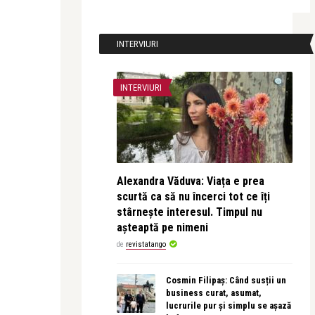
INTERVIURI
INTERVIURI
Alexandra Văduva: Viața e prea
scurtă ca să nu încerci tot ce îți
stârnește interesul. Timpul nu
așteaptă pe nimeni
de
revistatango
Cosmin Filipaș: Când susții un
business curat, asumat,
lucrurile pur și simplu se așază