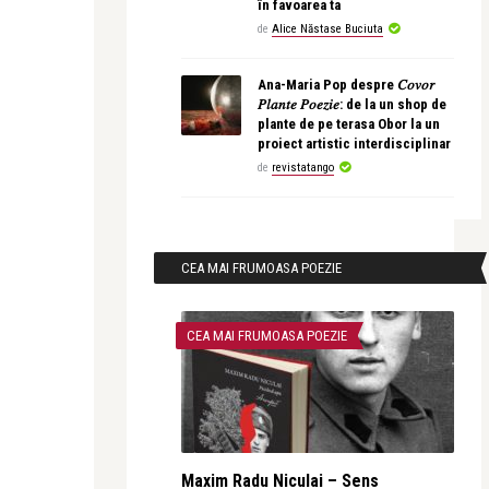
în favoarea ta
de
Alice Năstase Buciuta
Ana-Maria Pop despre 𝐶𝑜𝑣𝑜𝑟
𝑃𝑙𝑎𝑛𝑡𝑒 𝑃𝑜𝑒𝑧𝑖𝑒: de la un shop de
plante de pe terasa Obor la un
proiect artistic interdisciplinar
de
revistatango
CEA MAI FRUMOASA POEZIE
CEA MAI FRUMOASA POEZIE
Maxim Radu Niculai – Sens