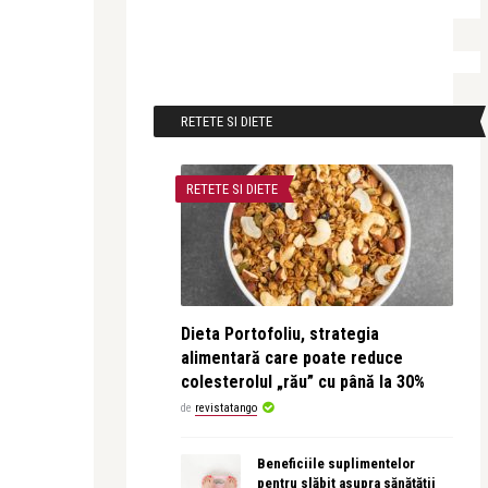
RETETE SI DIETE
RETETE SI DIETE
Dieta Portofoliu, strategia
alimentară care poate reduce
colesterolul „rău” cu până la 30%
de
revistatango
Beneficiile suplimentelor
pentru slăbit asupra sănătății