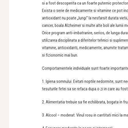
si a fost descoperita ca un foarte puternic protector d
Exista o serie de medicamente si vitamine ce pot ince
antioxidant nu poate „lungi“ la nesfarsit durata vietii,
cancer, boala Alzheimer si multe alte boli ale lumii 
Orice program anti-imbatranire, serios, de lunga durat
utilizarea disciplinata a diferitelor tehnici si suplime
vitamine, antioxidanti, medicamente, anumite tratam
si fizionomic mai bun.
Comportamentele individuale sunt foarte importante 
1. Igiena somnului. Evitati noptile nedormite, sunt 
tesuturile fetei sa se refaca dupa o zi in care au fost
2. Alimentatia trebuie sa fie echilibrata, bogata in f
3. Alcool – moderat. Vinul rosu in cantitati mici la m