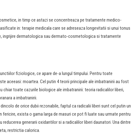
t cosmetice, in timp ce astazi se concentreaza pe tratamente medico-
asificate in: terapie medicala care se adreseaza longevitatii si unui tonus
le, ingrijire dermatologica sau dermato-cosmetologica si tratamente
functiilor fiziologice, ce apare de-a lungul timpului. Pentru toate
ste aceeasi: moartea. Cel putin 4 teorii principale ale imbatranirii au fost
hiar toate cazurile biologice ale imbatranirii: teoria radicalilor liberi,
anara a imbatranirii.
, dincolo de orice dubii rezonabile, faptul ca radicalii liberi sunt cel putin un
n fericire, exista o gama larga de masuri ce pot fi luate sau urmate pentru
reducerea generarii oxidantilor si a radicalilor liberi daunatori. Una dintre
a, restrictia calorica.