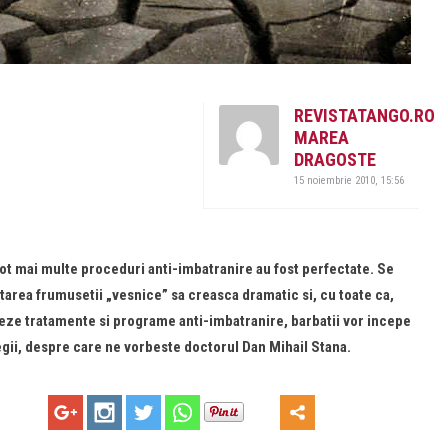
REVISTATANGO.RO
MAREA
DRAGOSTE
15 noiembrie 2010, 15:56
tot mai multe proceduri anti-imbatranire au fost perfectate. Se
area frumusetii „vesnice” sa creasca dramatic si, cu toate ca,
rmeze tratamente si programe anti-imbatranire, barbatii vor incepe
tegii, despre care ne vorbeste doctorul Dan Mihail Stana.