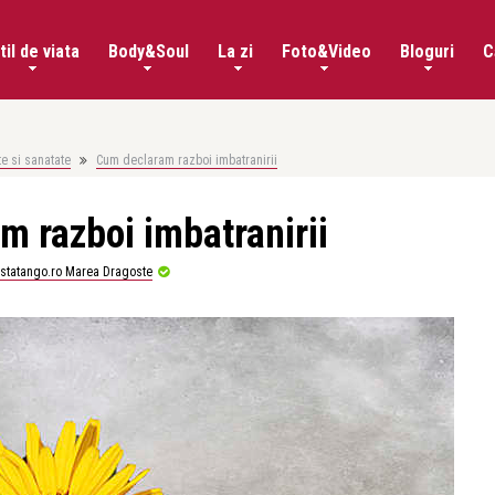
til de viata
Body&Soul
La zi
Foto&Video
Bloguri
C
e si sanatate
Cum declaram razboi imbatranirii
 razboi imbatranirii
istatango.ro Marea Dragoste