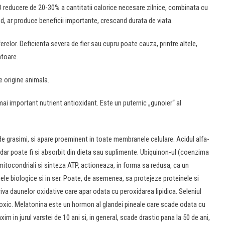
. O reducere de 20-30% a cantitatii calorice necesare zilnice, combinata cu
od, ar produce beneficii importante, crescand durata de viata.
ferelor. Deficienta severa de fier sau cupru poate cauza, printre altele,
atoare.
de origine animala.
 mai important nutrient antioxidant. Este un puternic „gunoier“ al
de grasimi, si apare proeminent in toate membranele celulare. Acidul alfa-
, dar poate fi si absorbit din dieta sau suplimente. Ubiquinon-ul (coenzima
 mitocondriali si sinteza ATP, actioneaza, in forma sa redusa, ca un
le biologice si in ser. Poate, de asemenea, sa protejeze proteinele si
a daunelor oxidative care apar odata cu peroxidarea lipidica. Seleniul
fi toxic. Melatonina este un hormon al glandei pineale care scade odata cu
m in jurul varstei de 10 ani si, in general, scade drastic pana la 50 de ani,