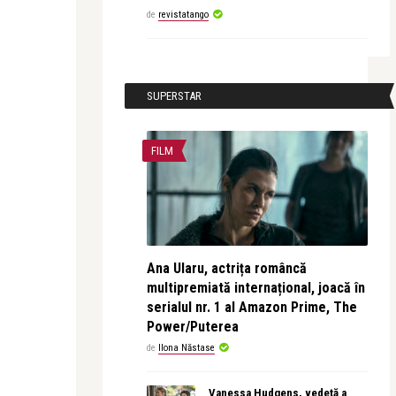
de
revistatango
SUPERSTAR
FILM
Ana Ularu, actrița româncă
multipremiată internațional, joacă în
serialul nr. 1 al Amazon Prime, The
Power/Puterea
de
Ilona Năstase
Vanessa Hudgens, vedetă a