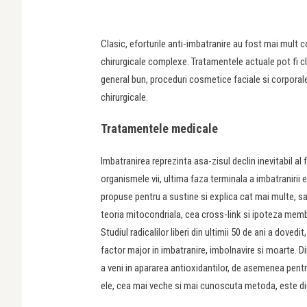
Clasic, eforturile anti-imbatranire au fost mai mul
chirurgicale complexe. Tratamentele actuale pot fi cl
general bun, proceduri cosmetice faciale si corpora
chirurgicale.
Tratamentele medicale
Imbatranirea reprezinta asa-zisul declin inevitabil al 
organismele vii, ultima faza terminala a imbatranirii e
propuse pentru a sustine si explica cat mai multe, sau c
teoria mitocondriala, cea cross-link si ipoteza membr
Studiul radicalilor liberi din ultimii 50 de ani a dovedit
factor major in imbatranire, imbolnavire si moarte. Di
a veni in apararea antioxidantilor, de asemenea pentru 
ele, cea mai veche si mai cunoscuta metoda, este diet