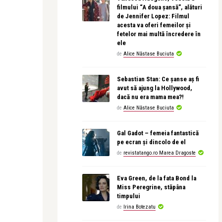
filmului “A doua șansă”, alături
de Jennifer Lopez: Filmul
acesta va oferi femeilor și
fetelor mai multă încredere în
ele
de
Alice Năstase Buciuta
Sebastian Stan: Ce șanse aș fi
avut să ajung la Hollywood,
dacă nu era mama mea?!
de
Alice Năstase Buciuta
Gal Gadot – femeia fantastică
pe ecran și dincolo de el
de
revistatango.ro Marea Dragoste
Eva Green, de la fata Bond la
Miss Peregrine, stăpâna
timpului
de
Irina Botezatu