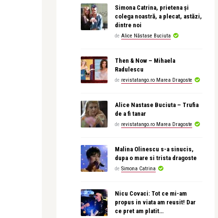
Simona Catrina, prietena și
colega noastră, a plecat, astăzi,
dintre noi
de
Alice Năstase Buciuta
Then & Now – Mihaela
Radulescu
de
revistatango.ro Marea Dragoste
Alice Nastase Buciuta – Trufia
de a fi tanar
de
revistatango.ro Marea Dragoste
Malina Olinescu s-a sinucis,
dupa o mare si trista dragoste
de
Simona Catrina
Nicu Covaci: Tot ce mi-am
propus in viata am reusit! Dar
ce pret am platit…