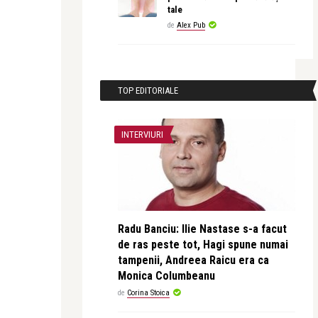
tale
de
Alex Pub
TOP EDITORIALE
INTERVIURI
Radu Banciu: Ilie Nastase s-a facut
de ras peste tot, Hagi spune numai
tampenii, Andreea Raicu era ca
Monica Columbeanu
de
Corina Stoica