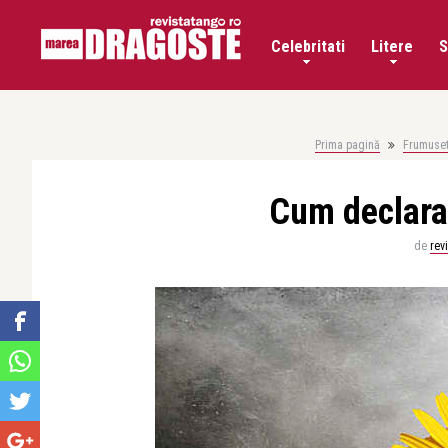
Celebritati
Litere
S
Prima pagină
Frumuset
Cum declaram
de
rev