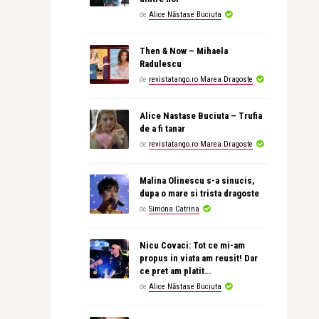
de
Alice Năstase Buciuta
Then & Now – Mihaela
Radulescu
de
revistatango.ro Marea Dragoste
Alice Nastase Buciuta – Trufia
de a fi tanar
de
revistatango.ro Marea Dragoste
Malina Olinescu s-a sinucis,
dupa o mare si trista dragoste
de
Simona Catrina
Nicu Covaci: Tot ce mi-am
propus in viata am reusit! Dar
ce pret am platit…
de
Alice Năstase Buciuta