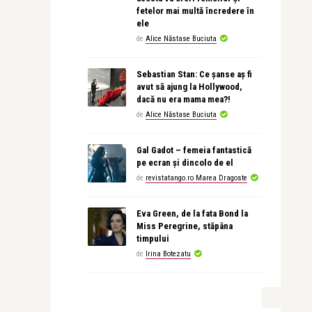
fetelor mai multă încredere în
ele
de
Alice Năstase Buciuta
Sebastian Stan: Ce șanse aș fi
avut să ajung la Hollywood,
dacă nu era mama mea?!
de
Alice Năstase Buciuta
Gal Gadot – femeia fantastică
pe ecran și dincolo de el
de
revistatango.ro Marea Dragoste
Eva Green, de la fata Bond la
Miss Peregrine, stăpâna
timpului
de
Irina Botezatu