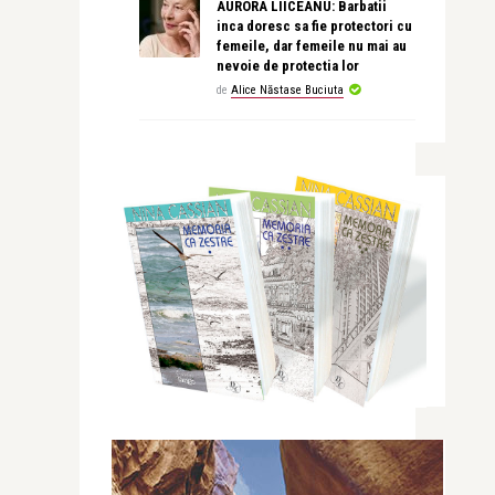
AURORA LIICEANU: Barbatii
inca doresc sa fie protectori cu
femeile, dar femeile nu mai au
nevoie de protectia lor
de
Alice Năstase Buciuta