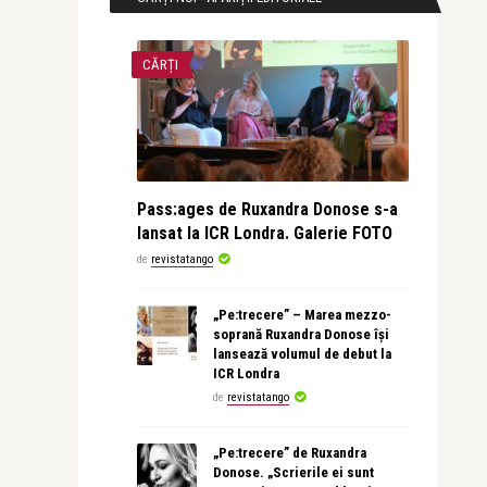
CĂRȚI
Pass:ages de Ruxandra Donose s-a
lansat la ICR Londra. Galerie FOTO
de
revistatango
„Pe:trecere” – Marea mezzo-
soprană Ruxandra Donose își
lansează volumul de debut la
ICR Londra
de
revistatango
„Pe:trecere” de Ruxandra
Donose. „Scrierile ei sunt