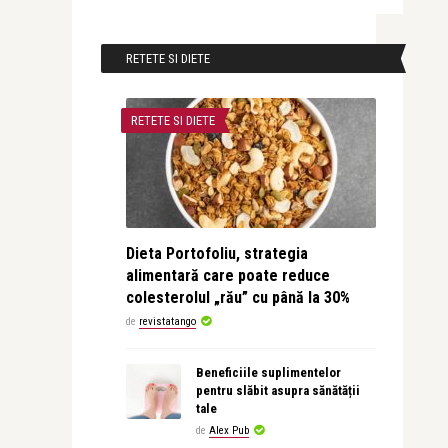
RETETE SI DIETE
RETETE SI DIETE
Dieta Portofoliu, strategia
alimentară care poate reduce
colesterolul „rău” cu până la 30%
de
revistatango
Beneficiile suplimentelor
pentru slăbit asupra sănătății
tale
de
Alex Pub