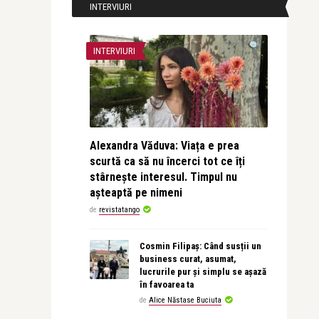
INTERVIURI
INTERVIURI
Alexandra Văduva: Viața e prea
scurtă ca să nu încerci tot ce îți
stârnește interesul. Timpul nu
așteaptă pe nimeni
de
revistatango
Cosmin Filipaș: Când susții un
business curat, asumat,
lucrurile pur și simplu se așază
în favoarea ta
de
Alice Năstase Buciuta