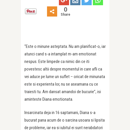
0
Share
“Este o minune asteptata. Nu am planificat-o, iar
atunci cand s-a intamplat m-am emotionat
nespus. Este limpede ca nimic din ce iti
povestesc altii despre momentul in care afli ca
vei aduce pe lume un suflet – oricat de minunata
este si experienta lor, nu se aseamana cu ce
traiesti tu. Am dansat amandoi de bucurie”, isi
aminteste Diana emotionata.
Insarcinata deja in 16 saptamani, Diana s-a
bucurat pana acum de o sarcina usoara si lipsita
de probleme, iar ea si iubitul ei sunt nerabdatori