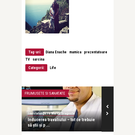
·
·
Tag-uri:
Diana Enache
mamica
prezentatoare
·
TV
sarcina
Categorii:
Life
FRUMUSETE SI SANATATE
LIFE
revistatango.ro Marea Dragoste
revistatango.ro
Inducerea travaliului – tot ce trebuie
Adelina Pestr
să știi și p ...
dragoste cu u