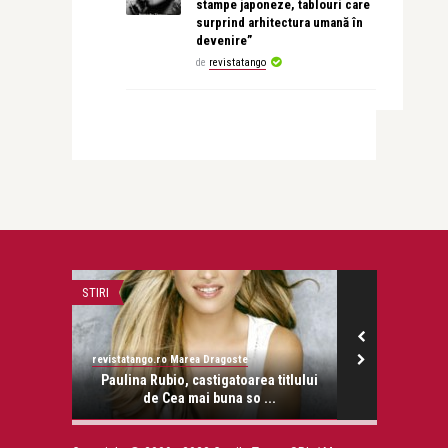
stampe japoneze, tablouri care
surprind arhitectura umană în
devenire”
de
revistatango
STIRI
CĂRȚI
revistatango.ro Marea Dragoste
revistatango.ro
onose.
Paulina Rubio, castigatoarea titlului
Trei psihot
de Cea mai buna so ...
des