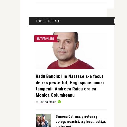
TOP EDITORIALE
INTERVIURI
Radu Banciu: Ilie Nastase s-a facut
de ras peste tot, Hagi spune numai
tampenii, Andreea Raicu era ca
Monica Columbeanu
de
Corina Stoica
Simona Catrina, prietena și
colega noastră, a plecat, astăzi,
dintre noi