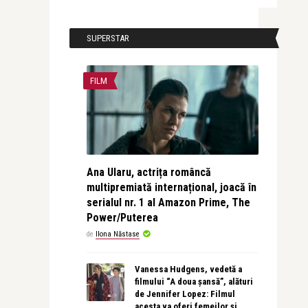
SUPERSTAR
FILM
Ana Ularu, actrița româncă
multipremiată internațional, joacă în
serialul nr. 1 al Amazon Prime, The
Power/Puterea
de
Ilona Năstase
Vanessa Hudgens, vedetă a
filmului “A doua șansă”, alături
de Jennifer Lopez: Filmul
acesta va oferi femeilor și