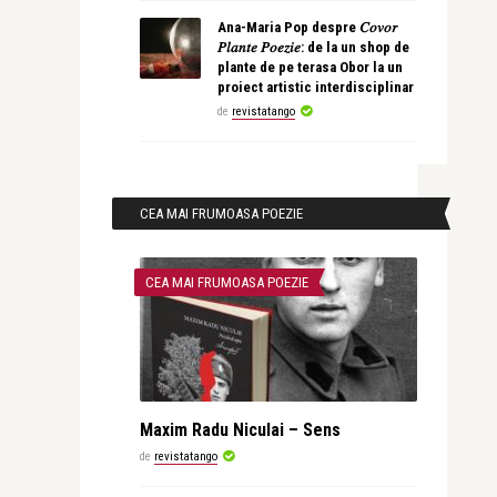
Ana-Maria Pop despre 𝐶𝑜𝑣𝑜𝑟
𝑃𝑙𝑎𝑛𝑡𝑒 𝑃𝑜𝑒𝑧𝑖𝑒: de la un shop de
plante de pe terasa Obor la un
proiect artistic interdisciplinar
de
revistatango
CEA MAI FRUMOASA POEZIE
CEA MAI FRUMOASA POEZIE
Maxim Radu Niculai – Sens
de
revistatango