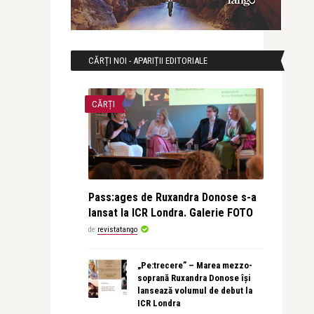
CĂRȚI NOI - APARIȚII EDITORIALE
CĂRȚI
Pass:ages de Ruxandra Donose s-a
lansat la ICR Londra. Galerie FOTO
de
revistatango
„Pe:trecere” – Marea mezzo-
soprană Ruxandra Donose își
lansează volumul de debut la
ICR Londra