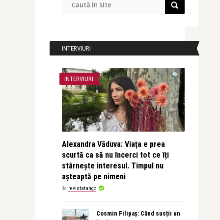
INTERVIURI
INTERVIURI
Alexandra Văduva: Viața e prea
scurtă ca să nu încerci tot ce îți
stârnește interesul. Timpul nu
așteaptă pe nimeni
de
revistatango
Cosmin Filipaș: Când susții un