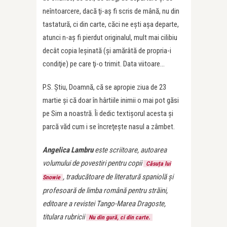
neîntoarcere, dacă ţi-aş fi scris de mână, nu din
tastatură, ci din carte, căci ne eşti aşa departe,
atunci n-aş fi pierdut originalul, mult mai cilibiu
decât copia leşinată (şi amărâtă de propria-i
condiţie) pe care ţi-o trimit. Data viitoare…
P.S. Ştiu, Doamnă, că se apropie ziua de 23
martie şi că doar în hârtiile inimii o mai pot găsi
pe Sim a noastră. Îi dedic textişorul acesta şi
parcă văd cum i se încreţeşte nasul a zâmbet.
Angelica Lambru
este scriitoare, autoarea
volumului de povestiri pentru copii
Căsuța lui
, traducătoare de literatură spaniolă și
Snowie
profesoară de limba română pentru străini,
editoare a revistei Tango-Marea Dragoste,
titulara rubricii
Nu din gură, ci din carte.