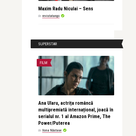
Maxim Radu Niculai – Sens
de
revistatango
SUPERSTAR
FILM
Ana Ularu, actrița româncă
multipremiată internațional, joacă în
serialul nr. 1 al Amazon Prime, The
Power/Puterea
de
Ilona Năstase