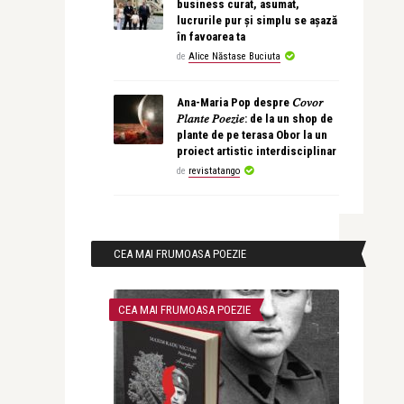
business curat, asumat,
lucrurile pur și simplu se așază
în favoarea ta
de
Alice Năstase Buciuta
Ana-Maria Pop despre 𝐶𝑜𝑣𝑜𝑟
𝑃𝑙𝑎𝑛𝑡𝑒 𝑃𝑜𝑒𝑧𝑖𝑒: de la un shop de
plante de pe terasa Obor la un
proiect artistic interdisciplinar
de
revistatango
CEA MAI FRUMOASA POEZIE
CEA MAI FRUMOASA POEZIE