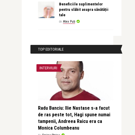
Beneficiile suplimentelor
pentru slăbit asupra sănătății
tale
de
Alex Pub
TOP EDITORIALE
INTERVIURI
Radu Banciu: Ilie Nastase s-a facut
de ras peste tot, Hagi spune numai
tampenii, Andreea Raicu era ca
Monica Columbeanu