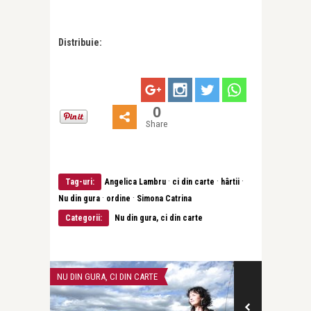
Distribuie:
0
Share
·
·
·
Tag-uri:
Angelica Lambru
ci din carte
hârtii
·
·
Nu din gura
ordine
Simona Catrina
Categorii:
Nu din gura, ci din carte
NU DIN GURA, CI DIN CARTE
CĂRȚI