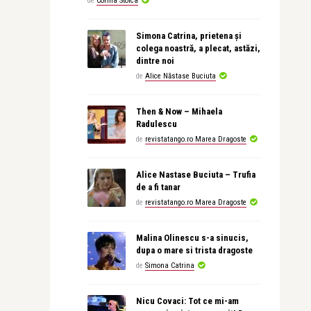
de
Corina Stoica
Simona Catrina, prietena și
colega noastră, a plecat, astăzi,
dintre noi
de
Alice Năstase Buciuta
Then & Now – Mihaela
Radulescu
de
revistatango.ro Marea Dragoste
Alice Nastase Buciuta – Trufia
de a fi tanar
de
revistatango.ro Marea Dragoste
Malina Olinescu s-a sinucis,
dupa o mare si trista dragoste
de
Simona Catrina
Nicu Covaci: Tot ce mi-am