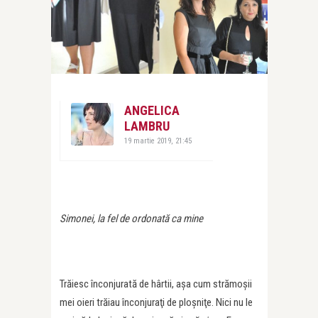
ANGELICA
LAMBRU
19 martie 2019, 21:45
Simonei, la fel de ordonată ca mine
Trăiesc înconjurată de hârtii, aşa cum strămoşii
mei oieri trăiau înconjuraţi de ploşniţe. Nici nu le