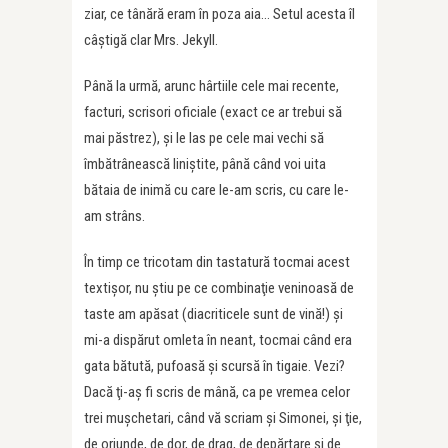
ziar, ce tânără eram în poza aia… Setul acesta îl
câştigă clar Mrs. Jekyll.
Până la urmă, arunc hârtiile cele mai recente,
facturi, scrisori oficiale (exact ce ar trebui să
mai păstrez), şi le las pe cele mai vechi să
îmbătrânească liniştite, până când voi uita
bătaia de inimă cu care le-am scris, cu care le-
am strâns.
În timp ce tricotam din tastatură tocmai acest
textişor, nu ştiu pe ce combinaţie veninoasă de
taste am apăsat (diacriticele sunt de vină!) şi
mi-a dispărut omleta în neant, tocmai când era
gata bătută, pufoasă şi scursă în tigaie. Vezi?
Dacă ţi-aş fi scris de mână, ca pe vremea celor
trei muşchetari, când vă scriam şi Simonei, şi ţie,
de oriunde, de dor, de drag, de depărtare şi de