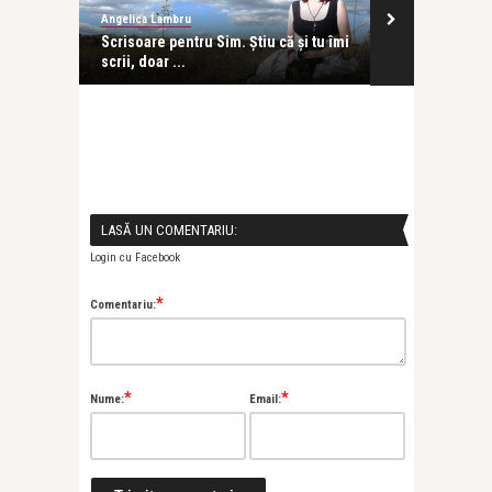
Angelica Lambru
revistatango
 celor 33
Scrisoare pentru Sim. Ştiu că şi tu îmi
Robert Turce
scrii, doar ...
Damen Tango 
LASĂ UN COMENTARIU:
Login cu Facebook
*
Comentariu:
*
*
Nume:
Email: