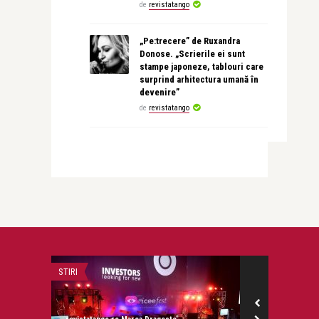
de
revistatango
„Pe:trecere” de Ruxandra
Donose. „Scrierile ei sunt
stampe japoneze, tablouri care
surprind arhitectura umană în
devenire”
de
revistatango
STIRI
INTERVIURI