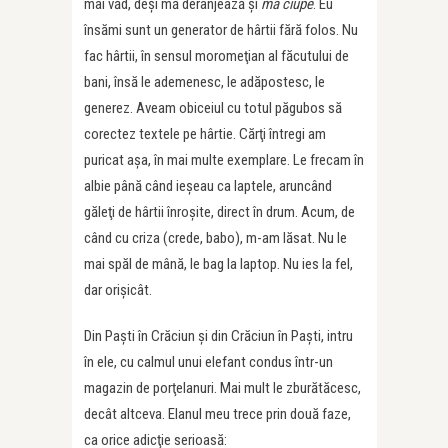
mai văd, deşi mă deranjează şi
mă ciupe
. Eu
însămi sunt un generator de hârtii fără folos. Nu
fac hârtii, în sensul moromeţian al făcutului de
bani, însă le ademenesc, le adăpostesc, le
generez. Aveam obiceiul cu totul păgubos să
corectez textele pe hârtie. Cărţi întregi am
puricat aşa, în mai multe exemplare. Le frecam în
albie până când ieşeau ca laptele, aruncând
găleţi de hârtii înroşite, direct în drum. Acum, de
când cu criza (crede, babo), m-am lăsat. Nu le
mai spăl de mână, le bag la laptop. Nu ies la fel,
dar orişicât.
Din Paşti în Crăciun şi din Crăciun în Paşti, intru
în ele, cu calmul unui elefant condus într-un
magazin de porţelanuri. Mai mult le zburătăcesc,
decât altceva. Elanul meu trece prin două faze,
ca orice adicţie serioasă: