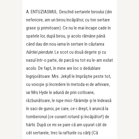
A. ENTUZIASMUL. Deschid sertarele biroului (din
nefericire, am un birou încăpător, cu trei sertare
grase şi primitoare). Ce nu le mai încape cade în
spatele lor, după birou, şi acolo rămâne până
când dau din nou iama în sertare în căutarea
hârtiei pierdute
. Le scot cu două degete şi cu
nasul într-o parte, de parcă nu tot eu le-am exilat
acolo. De fapt, în mine are loc o dedublare
îngrijorătoare: Mrs. Jekyll le împrăştie peste tot,
cu voioşie şi încredere în metoda ei de arhivare,
iar Mrs Hyde le adună de prin cotloane,
răzbunătoare, le rupe mici-fărâmiţe şi le îndeasă
în saci de gunoi, pe care, ce-i drept, îi aruncă la
tomberonul (ce cuvant rotund şi încăpător!) de
hârtii. După ce mi se pare că am uşurat cât de
cât sertarele, trec la rafturile cu cărţi (Că