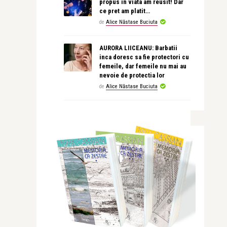
propus in viata am reusit! Dar
ce pret am platit…
de
Alice Năstase Buciuta
AURORA LIICEANU: Barbatii
inca doresc sa fie protectori cu
femeile, dar femeile nu mai au
nevoie de protectia lor
de
Alice Năstase Buciuta