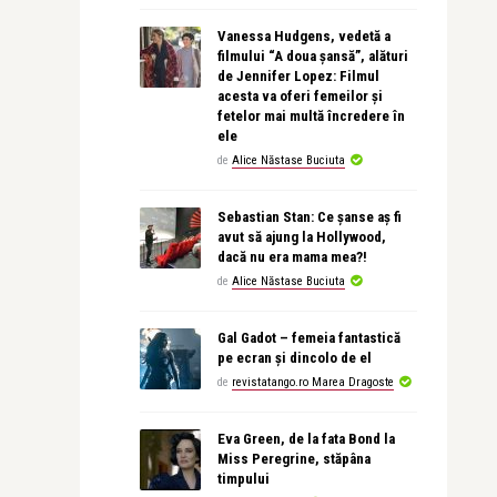
Vanessa Hudgens, vedetă a
filmului “A doua șansă”, alături
de Jennifer Lopez: Filmul
acesta va oferi femeilor și
fetelor mai multă încredere în
ele
de
Alice Năstase Buciuta
Sebastian Stan: Ce șanse aș fi
avut să ajung la Hollywood,
dacă nu era mama mea?!
de
Alice Năstase Buciuta
Gal Gadot – femeia fantastică
pe ecran și dincolo de el
de
revistatango.ro Marea Dragoste
Eva Green, de la fata Bond la
Miss Peregrine, stăpâna
timpului