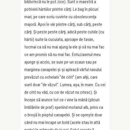
bibliotecă nu le pot zice). Sunt o maestră a
potrivirii hârtiilor printre cărţi. Le bag în plicuri
mari, pe care scriu cuvinte cu obsolescenţa
majoră. Apoi le vâr printre cărţi, sub cărţi, peste
cărţi. Şi peste peste cărţi, adică peste cutiile (cu
hârtii) suite la cucuiata, aproape de tavan,
tocmai ca să nu mai ajung la ele şi să nu mai fac
ce am promis să nu mai fac. Entuziasmul meu
ajunge şi acolo, se suie pe-un scaun sau pe
marginea canapelei şi-şi apleacă vârful nasului
prevăzut cu ochelarii “de citit” (am alţii, care
sunt doar “de văzut”. Lumea, aşa, în mare. Cu cei
de citit nu văd, cu cei de văzut nu citesc). Şi
începe să arunce tot ce-i vine la mână (plicuri
îmblănite de praf) speriind motanul alb, prins ca
o broşă în pieptul canapelei. Şi se opreşte doar
când nu mai încape un bold (acele stau în altă