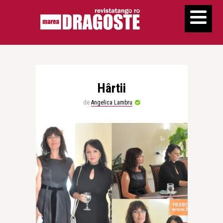
Hârtii
de
Angelica Lambru