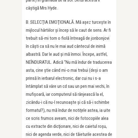
parte) în grămada de la sol. Setul acesta îl
câştigă Mrs Hyde.
B. SELECŢIA EMOŢIONALĂ. Mă aşez turceşte în
mijlocul hârtiilor şi încep să le caut de sens. Ar fi
trebuit să-mi torn o fiolă întreagă de jonbonjovi
în căşti ca să nu le mai aud cântecul de inimă
albastră. Dar le aud şi mă înmoi. Începe, astfel,
NEÎNDURATUL. Adică “Nu mă îndur de traducerea
asta, cine ştie când mi-o mai trebui (deşi o am
prinsă în ierbarul electronic, dar cui nu i s-a
întâmplat să vâre un cd sau un pen mai vechi, în
mufişoară, iar computerul să rânjească la el,
zicându-i că nu-l recunoaşte şi că să-i schimbe
formatul?), nu mă îndur de notiţele astea, ia uite
ce scris frumos aveam, nici de fotocopiile alea
cu extracte din dicţionare, nici de caietul roşu,
nici de agenda verde, nici de tăieturile acestea de