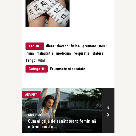
·
·
·
·
·
Tag-uri:
dieta
doctor
fizica
greutate
IMC
·
·
·
·
·
inima
malnutritie
medicina
respiratie
slabire
·
Tango
vital
Categorii:
Frumusete si sanatate
ADVERT
CONCERTE & SP
Alex Pub
revistatango
und că
Cum ai grijă de sănătatea ta feminină
Analia Selis 
într-un mod c ...
tango interbe 