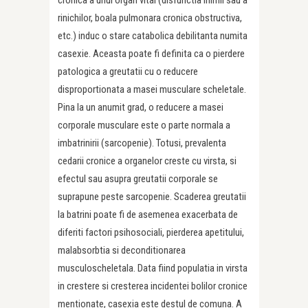
cronica a unui organ vital (disfunctia inimii sau a
rinichilor, boala pulmonara cronica obstructiva,
etc.) induc o stare catabolica debilitanta numita
casexie. Aceasta poate fi definita ca o pierdere
patologica a greutatii cu o reducere
disproportionata a masei musculare scheletale.
Pina la un anumit grad, o reducere a masei
corporale musculare este o parte normala a
imbatrinirii (sarcopenie). Totusi, prevalenta
cedarii cronice a organelor creste cu virsta, si
efectul sau asupra greutatii corporale se
suprapune peste sarcopenie. Scaderea greutatii
la batrini poate fi de asemenea exacerbata de
diferiti factori psihosociali, pierderea apetitului,
malabsorbtia si deconditionarea
musculoscheletala. Data fiind populatia in virsta
in crestere si cresterea incidentei bolilor cronice
mentionate, casexia este destul de comuna. A