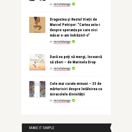
de
revistatango
Dragostea și Restul Vieții de
Marcel Petrișor: “Cartea asta-i
despre speranța pe care nici
măcar n-am îndrăznit-o”
de
revistatango
Dacă nu poţi să mergi, încearcă
să zbori – de Marinela Drop
de
revistatango
Cele mai curate minuni – 33 de
mărturisiri despre întâlnirea cu
miracolele divinității
de
revistatango
MAKE IT SIMPLE