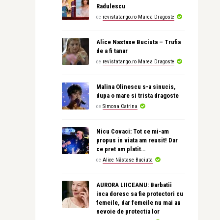
Radulescu
de
revistatango.ro Marea Dragoste
Alice Nastase Buciuta – Trufia
de a fi tanar
de
revistatango.ro Marea Dragoste
Malina Olinescu s-a sinucis,
dupa o mare si trista dragoste
de
Simona Catrina
Nicu Covaci: Tot ce mi-am
propus in viata am reusit! Dar
ce pret am platit…
de
Alice Năstase Buciuta
AURORA LIICEANU: Barbatii
inca doresc sa fie protectori cu
femeile, dar femeile nu mai au
nevoie de protectia lor