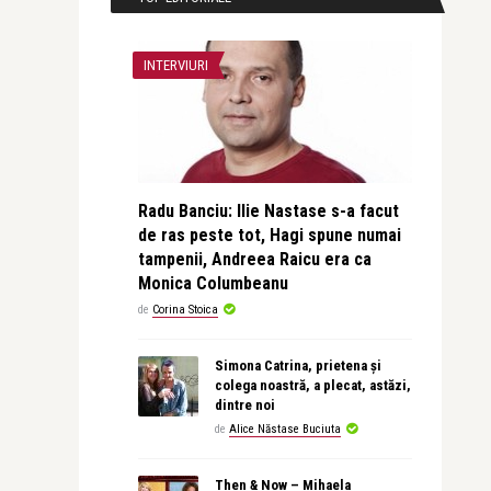
INTERVIURI
Radu Banciu: Ilie Nastase s-a facut
de ras peste tot, Hagi spune numai
tampenii, Andreea Raicu era ca
Monica Columbeanu
de
Corina Stoica
Simona Catrina, prietena și
colega noastră, a plecat, astăzi,
dintre noi
de
Alice Năstase Buciuta
Then & Now – Mihaela