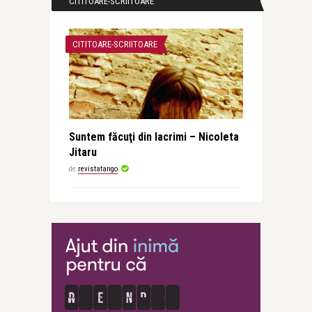
CITITOARE-SCRIITOARE
CITITOARE-SCRIITOARE
Suntem făcuţi din lacrimi – Nicoleta
Jitaru
de
revistatango