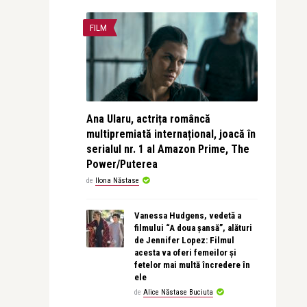
FILM
Ana Ularu, actrița româncă
multipremiată internațional, joacă în
serialul nr. 1 al Amazon Prime, The
Power/Puterea
de
Ilona Năstase
Vanessa Hudgens, vedetă a
filmului “A doua șansă”, alături
de Jennifer Lopez: Filmul
acesta va oferi femeilor și
fetelor mai multă încredere în
ele
de
Alice Năstase Buciuta