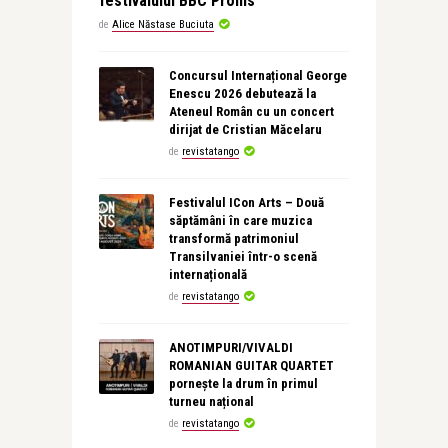
festivalului BBC Proms
de
Alice Năstase Buciuta
Concursul Internațional George
Enescu 2026 debutează la
Ateneul Român cu un concert
dirijat de Cristian Măcelaru
de
revistatango
Festivalul ICon Arts – Două
săptămâni în care muzica
transformă patrimoniul
Transilvaniei într-o scenă
internațională
de
revistatango
ANOTIMPURI/VIVALDI
ROMANIAN GUITAR QUARTET
pornește la drum în primul
turneu național
de
revistatango