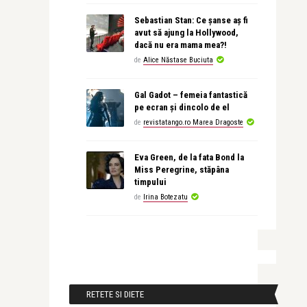
Sebastian Stan: Ce șanse aș fi
avut să ajung la Hollywood,
dacă nu era mama mea?!
de
Alice Năstase Buciuta
Gal Gadot – femeia fantastică
pe ecran și dincolo de el
de
revistatango.ro Marea Dragoste
Eva Green, de la fata Bond la
Miss Peregrine, stăpâna
timpului
de
Irina Botezatu
RETETE SI DIETE