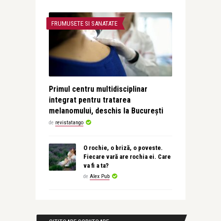
FRUMUSETE SI SANATATE
Primul centru multidisciplinar
integrat pentru tratarea
melanomului, deschis la București
de
revistatango
O rochie, o briză, o poveste.
Fiecare vară are rochia ei. Care
va fi a ta?
de
Alex Pub