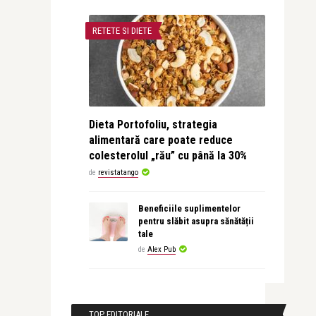
RETETE SI DIETE
Dieta Portofoliu, strategia
alimentară care poate reduce
colesterolul „rău” cu până la 30%
de
revistatango
Beneficiile suplimentelor
pentru slăbit asupra sănătății
tale
de
Alex Pub
TOP EDITORIALE