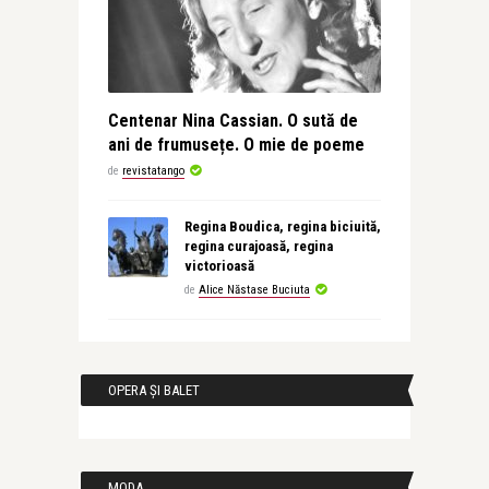
Centenar Nina Cassian. O sută de
ani de frumusețe. O mie de poeme
de
revistatango
Regina Boudica, regina biciuită,
regina curajoasă, regina
victorioasă
de
Alice Năstase Buciuta
OPERA ȘI BALET
MODA