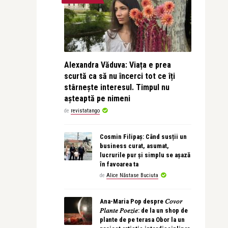
Alexandra Văduva: Viața e prea
scurtă ca să nu încerci tot ce îți
stârnește interesul. Timpul nu
așteaptă pe nimeni
de
revistatango
Cosmin Filipaș: Când susții un
business curat, asumat,
lucrurile pur și simplu se așază
în favoarea ta
de
Alice Năstase Buciuta
Ana-Maria Pop despre 𝐶𝑜𝑣𝑜𝑟
𝑃𝑙𝑎𝑛𝑡𝑒 𝑃𝑜𝑒𝑧𝑖𝑒: de la un shop de
plante de pe terasa Obor la un