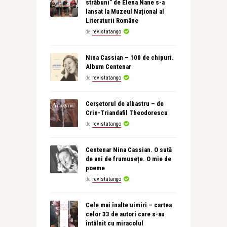
străbuni” de Elena Nane s-a
lansat la Muzeul Național al
Literaturii Române
de
revistatango
Nina Cassian – 100 de chipuri.
Album Centenar
de
revistatango
Cerșetorul de albastru – de
Crin-Triandafil Theodorescu
de
revistatango
Centenar Nina Cassian. O sută
de ani de frumusețe. O mie de
poeme
de
revistatango
Cele mai înalte uimiri – cartea
celor 33 de autori care s-au
întâlnit cu miracolul