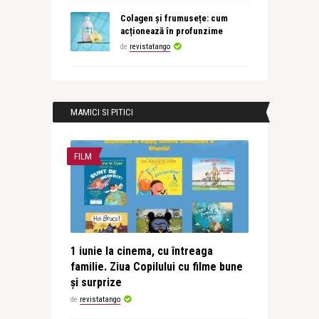
Colagen și frumusețe: cum
acționează în profunzime
de
revistatango
MAMICI SI PITICI
FILM
1 iunie la cinema, cu întreaga
familie. Ziua Copilului cu filme bune
și surprize
de
revistatango