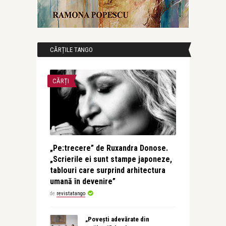
CĂRȚILE TANGO
CĂRȚI
„Pe:trecere” de Ruxandra Donose.
„Scrierile ei sunt stampe japoneze,
tablouri care surprind arhitectura
umană în devenire”
de
revistatango
„Povești adevărate din