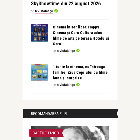
SkyShowtime din 22 august 2026
de
revistatango
Cinema în aer liber: Happy
Cinema și Caro Cultura aduc
filme de artă pe terasa Hotelului
Caro
de
revistatango
1 iunie la cinema, cu întreaga
familie. Ziua Copilului cu filme
bune și surprize
de
revistatango
RECOMANDAREA ZILEI
CĂRȚILE TANGO