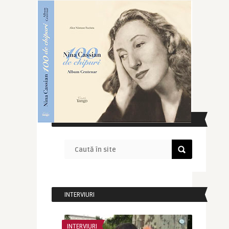
CAUTĂ ÎN SITE
INTERVIURI
INTERVIURI