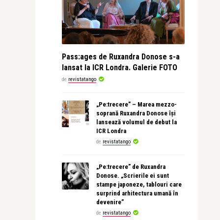
Pass:ages de Ruxandra Donose s-a
lansat la ICR Londra. Galerie FOTO
de
revistatango
„Pe:trecere” – Marea mezzo-
soprană Ruxandra Donose își
lansează volumul de debut la
ICR Londra
de
revistatango
„Pe:trecere” de Ruxandra
Donose. „Scrierile ei sunt
stampe japoneze, tablouri care
surprind arhitectura umană în
devenire”
de
revistatango