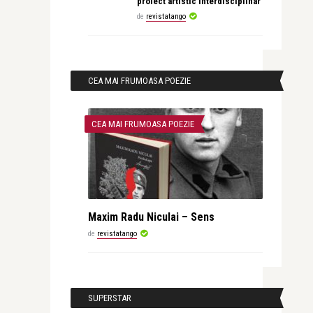
proiect artistic interdisciplinar
de
revistatango
CEA MAI FRUMOASA POEZIE
CEA MAI FRUMOASA POEZIE
Maxim Radu Niculai – Sens
de
revistatango
SUPERSTAR