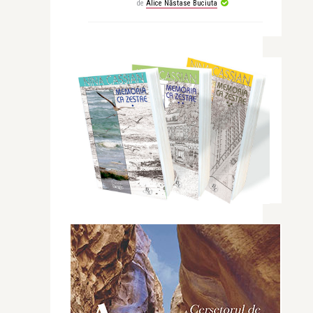
de
Alice Năstase Buciuta