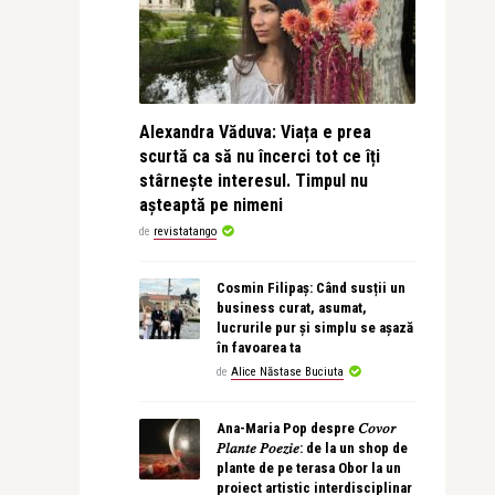
Alexandra Văduva: Viața e prea
scurtă ca să nu încerci tot ce îți
stârnește interesul. Timpul nu
așteaptă pe nimeni
de
revistatango
Cosmin Filipaș: Când susții un
business curat, asumat,
lucrurile pur și simplu se așază
în favoarea ta
de
Alice Năstase Buciuta
Ana-Maria Pop despre 𝐶𝑜𝑣𝑜𝑟
𝑃𝑙𝑎𝑛𝑡𝑒 𝑃𝑜𝑒𝑧𝑖𝑒: de la un shop de
plante de pe terasa Obor la un
proiect artistic interdisciplinar