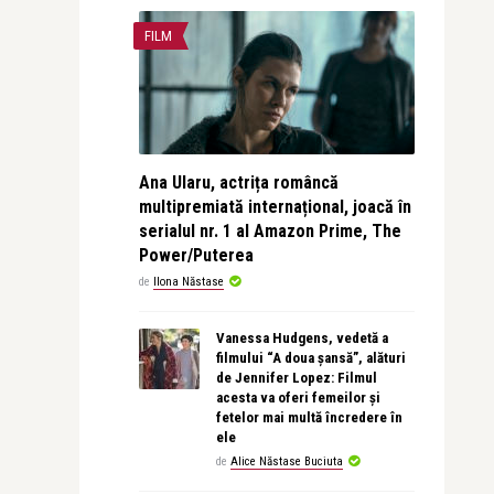
FILM
Ana Ularu, actrița româncă
multipremiată internațional, joacă în
serialul nr. 1 al Amazon Prime, The
Power/Puterea
de
Ilona Năstase
Vanessa Hudgens, vedetă a
filmului “A doua șansă”, alături
de Jennifer Lopez: Filmul
acesta va oferi femeilor și
fetelor mai multă încredere în
ele
de
Alice Năstase Buciuta