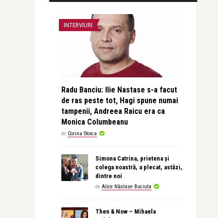
INTERVIURI
Radu Banciu: Ilie Nastase s-a facut
de ras peste tot, Hagi spune numai
tampenii, Andreea Raicu era ca
Monica Columbeanu
de
Corina Stoica
Simona Catrina, prietena și
colega noastră, a plecat, astăzi,
dintre noi
de
Alice Năstase Buciuta
Then & Now – Mihaela