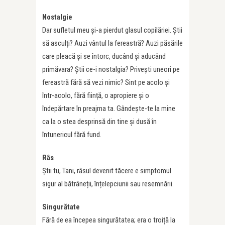
Nostalgie
Dar sufletul meu și-a pierdut glasul copilăriei. Știi
să asculți? Auzi vântul la fereastră? Auzi păsările
care pleacă și se întorc, ducând și aducând
primăvara? Știi ce-i nostalgia? Privești uneori pe
fereastră fără să vezi nimic? Sint pe acolo și
într-acolo, fără ființă, o apropiere și o
îndepărtare în preajma ta. Gândește-te la mine
ca la o stea desprinsă din tine și dusă în
întunericul fără fund.
Râs
Știi tu, Tani, râsul devenit tăcere e simptomul
sigur al bătrâneții, înțelepciunii sau resemnării.
Singurătate
Fără de ea începea singurătatea; era o troiță la