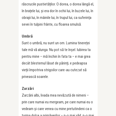
răscrucile pustietăților. O dorea, o dorea lângă el,
în brațele lui, și era dor în ochii lui, în buzele lui, în
obrajii lui, în mâinile lui, în trupul lui, ca suferința
sevei în tulpini frânte, cu floarea smulsă.
Umbră
Sunt o umbră, nu sunt un om. Lumina tinereței
tale mă vă alunga. Nu pot să te înșel. Iubirea ta
pentru mine – mă închin în fata ta – e mai grea
decât blestemul lăsat de părinți; e pedeapsa
vieții împotriva strigoilor care-au cutezat să
privească soarele.
Zarzări
Zarzării albi, livada mea nevăzută de nimeni –
prin care numai eu mergeam, pe care numai eu o
vedeam și care venea cu mine pretutindeni ca o
turma dulce a primăverilor – n-o mai văd, n-o mai