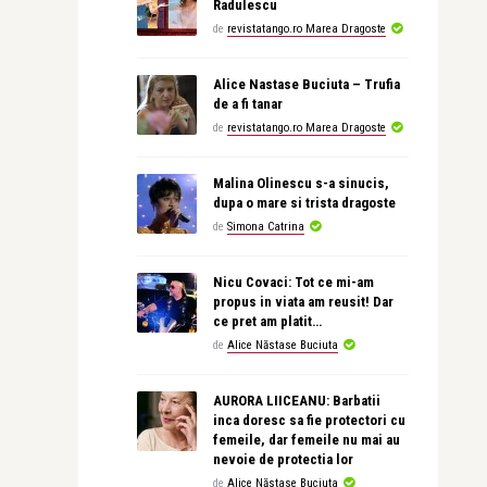
Radulescu
de
revistatango.ro Marea Dragoste
Alice Nastase Buciuta – Trufia
de a fi tanar
de
revistatango.ro Marea Dragoste
Malina Olinescu s-a sinucis,
dupa o mare si trista dragoste
de
Simona Catrina
Nicu Covaci: Tot ce mi-am
propus in viata am reusit! Dar
ce pret am platit…
de
Alice Năstase Buciuta
AURORA LIICEANU: Barbatii
inca doresc sa fie protectori cu
femeile, dar femeile nu mai au
nevoie de protectia lor
de
Alice Năstase Buciuta