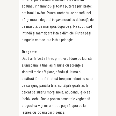
scăunel, înhămându-și toată puterea prin brațe:
era întâiul avânt. Putea, urcându-se pe scăunel,
să-și moaie degetul în gavanosul cu dulceață, de
pe măsuță, ca mai apoi, după ce și l-a supt, să-l
întindă și mamei; era întâia dărnicie. Putea păși
singur în cerdac: era întâia pribegie.
Dragoste
Dacă ar fi fost să trec printr-o pădure cu lupi să
ajung până la tine, aș fi ajuns cu zdrențele
tinereții mele sfâșiate, dându-ți ultima ei
picătură. De-ar fi fost să trec prin ierburi cu șerpi
ca să ajung până la tine, cu tălpile goale aș fi
călcat pe șuierul morții mele, aducându-ți-o să-i
închizi ochii. Dar la poarta casei tale veghează
dragostea – și mi-am tras pașii înapoi ca la
ieșirea cu icoană din biserică.