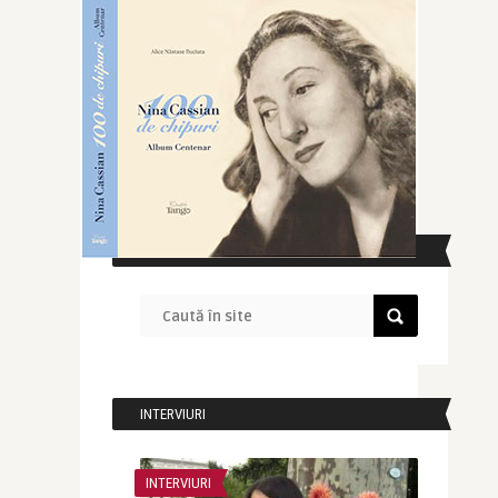
CAUTĂ ÎN SITE
INTERVIURI
INTERVIURI