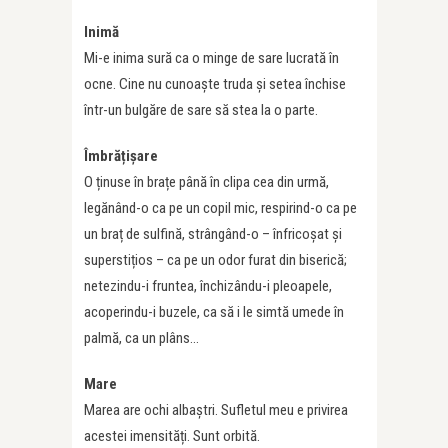
Inimă
Mi-e inima sură ca o minge de sare lucrată în
ocne. Cine nu cunoaște truda și setea închise
într-un bulgăre de sare să stea la o parte.
Îmbrățișare
O ținuse în brațe până în clipa cea din urmă,
legănând-o ca pe un copil mic, respirind-o ca pe
un braț de sulfină, strângând-o – înfricoșat și
superstițios – ca pe un odor furat din biserică;
netezindu-i fruntea, închizându-i pleoapele,
acoperindu-i buzele, ca să i le simtă umede în
palmă, ca un plâns…
Mare
Marea are ochi albaștri. Sufletul meu e privirea
acestei imensități. Sunt orbită.