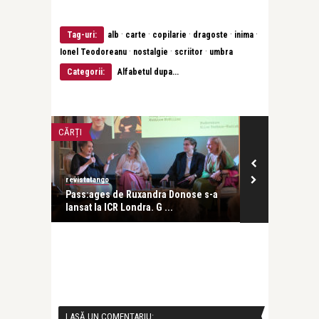
·
·
·
·
·
Tag-uri:
alb
carte
copilarie
dragoste
inima
·
·
·
Ionel Teodoreanu
nostalgie
scriitor
umbra
Categorii:
Alfabetul dupa...
CĂRȚI
CĂRȚI
revistatango
revistatango
.
Pass:ages de Ruxandra Donose s-a
„Pe:trecere”
lansat la ICR Londra. G ...
Ruxandra D ..
LASĂ UN COMENTARIU: