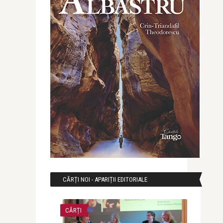
CĂRȚI NOI - APARIȚII EDITORIALE
CĂRȚI