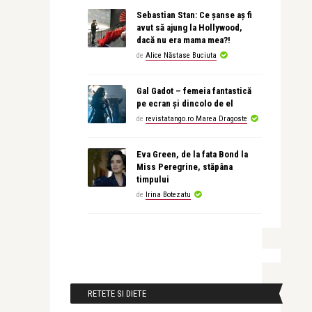
Sebastian Stan: Ce șanse aș fi
avut să ajung la Hollywood,
dacă nu era mama mea?!
de
Alice Năstase Buciuta
Gal Gadot – femeia fantastică
pe ecran și dincolo de el
de
revistatango.ro Marea Dragoste
Eva Green, de la fata Bond la
Miss Peregrine, stăpâna
timpului
de
Irina Botezatu
RETETE SI DIETE