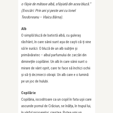
o fâșie de mătase albă, sfâșiată din acea bluză.“
(Evocări: Prin ani și peste ani cu Ionel
Teodoreanu – Vlaicu Bârna).
Alb
O simplă bluză de batistă albă, cu guleraș
răsfrânt, în care sânii sunt așa de caști că-ți vine
să le surâzi. O bluză de un alb subțire și
primăvăratec – albul parfumului de zarzări din
diminețile copilăriei. Un alb în care sânii sunt o
mirare de vânt oprit, care te face să închizi ochii
și să-ți dezmierzi obrajii. Un alb care e o lumină
pe un joc de hulubi.
Copilărie
Copilăria, iscoditoare ca un copil în fata ușii care
ascunde pomul de Crăciun, se înălța, în trupul lui,
în vârful picioarelor: creștea. Putea urni un