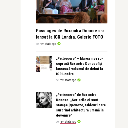
Pass:ages de Ruxandra Donose s-a
lansat la ICR Londra. Galerie FOTO
de
revistatango
„Pe:trecere” – Marea mezzo-
soprană Ruxandra Donose își
lansează volumul de debut la
ICR Londra
de
revistatango
„Pe:trecere” de Ruxandra
Donose. „Scrierile ei sunt
stampe japoneze, tablouri care
surprind arhitectura umană în
devenire”
de
revistatango