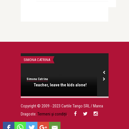
SIMONA CATRINA
STIRI
Simona Catrina
revistatango.ro
onose.
Teacher, leave the kids alone!
O colectie d
scoas
Copyright © 2009 - 2023 Cartile Tango SRL / Marea
Dragoste.
Termeni și condiții
.