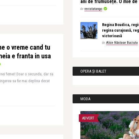
ani de frumusețe. O mie d
de
revistatango
Regina Boudica, regin
regina curajoasă, reg
victorioasă
de
Alice Năstase Buciuta
ne o vreme cand tu
heia e franta in usa
OPERA ȘI BALET
unei femei! Doar o secunda, dar sa
tingerea sa fie mai deplina decat
MODA
ADVERT