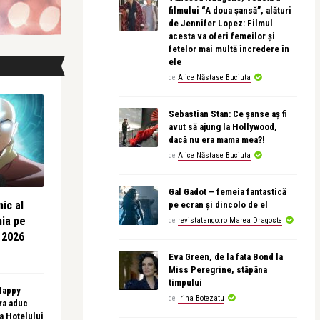
filmului “A doua șansă”, alături
de Jennifer Lopez: Filmul
acesta va oferi femeilor și
fetelor mai multă încredere în
ele
de
Alice Năstase Buciuta
Sebastian Stan: Ce șanse aș fi
avut să ajung la Hollywood,
dacă nu era mama mea?!
de
Alice Năstase Buciuta
Gal Gadot – femeia fantastică
ic al
pe ecran și dincolo de el
nia pe
de
revistatango.ro Marea Dragoste
 2026
Eva Green, de la fata Bond la
Miss Peregrine, stăpâna
timpului
 Happy
de
Irina Botezatu
ra aduc
sa Hotelului