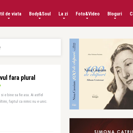
til de viata
Body&Soul
La zi
Foto&Video
Bloguri
C
e
vul fara plural
i e bine sa fie asa. Ai astfel
ltimi, faptul ca nimic nu e unic.