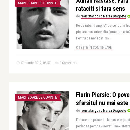
Adrian Nastase: Fara 
MARTISOARE DE CUVINTE
rataciti si fara sens
de
revistatango.ro Marea Dragoste
De ce iubim femeile? De ce iubim f
pictura sau orice alta forma de arta
Pentru ca ne fac inima ..
CITEȘTE ÎN CONTINUARE
17 martie 2012, 06:57
0 Comentarii
Florin Piersic: O pove
MARTISOARE DE CUVINTE
sfarsitul nu mai este 
de
revistatango.ro Marea Dragoste
Fiecare om primeste la nastere, print
pedepse pentru vinovatii inexistente s