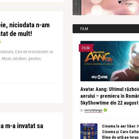
eie, niciodata n-am
FILM
atat de mult!
FILM
visatoare, Care mi te-ncolacesti ca
irari, intrebari, ganduri,
Avatar Aang: Ultimul războin
aerului – premiera în Româ
SkyShowtime din 22 august
de
revistatango
a m-a invatat sa
Cinema în aer liber:
Cinema și Caro Cultu
filme de artă pe tera