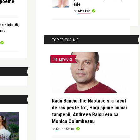
e poeme
tale
de
Alex Pub
a biciuită,
ina
TOP EDITORIALE
INTERVIURI
Radu Banciu: Ilie Nastase s-a facut
de ras peste tot, Hagi spune numai
tampenii, Andreea Raicu era ca
Monica Columbeanu
de
Corina Stoica