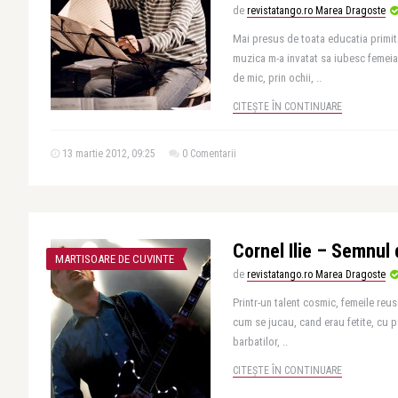
de
revistatango.ro Marea Dragoste
Mai presus de toata educatia primita
muzica m-a invatat sa iubesc femei
de mic, prin ochii, ..
CITEȘTE ÎN CONTINUARE
13 martie 2012, 09:25
0 Comentarii
Cornel Ilie – Semnul 
MARTISOARE DE CUVINTE
de
revistatango.ro Marea Dragoste
Printr-un talent cosmic, femeile reus
cum se jucau, cand erau fetite, cu 
barbatilor, ..
CITEȘTE ÎN CONTINUARE