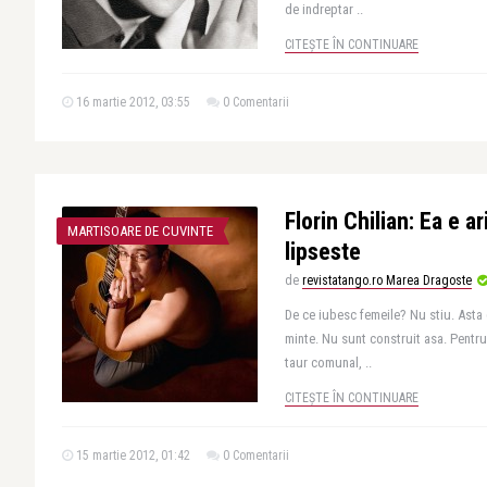
de indreptar ..
CITEȘTE ÎN CONTINUARE
16 martie 2012, 03:55
0 Comentarii
Florin Chilian: Ea e a
MARTISOARE DE CUVINTE
lipseste
de
revistatango.ro Marea Dragoste
De ce iubesc femeile? Nu stiu. Asta 
minte. Nu sunt construit asa. Pentr
taur comunal, ..
CITEȘTE ÎN CONTINUARE
15 martie 2012, 01:42
0 Comentarii