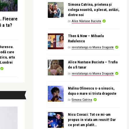
Simona Catrina, prietena și
colega noastră, a plecat, astăzi,
dintre noi
e. Fiecare
de
Alice Năstase Buciuta
i a ta?
Then & Now – Mihaela
Radulescu
 Burescu.
de
revistatango.ro Marea Dragoste
modă care
ica, arta
Alice Nastase Buciuta – Trufia
 Londrei
de a fi tanar
de
revistatango.ro Marea Dragoste
Malina Olinescu s-a sinucis,
dupa o mare si trista dragoste
de
Simona Catrina
Nicu Covaci: Tot ce mi-am
propus in viata am reusit! Dar
ce pret am platit…