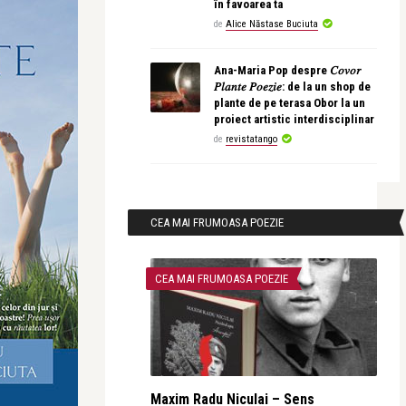
în favoarea ta
de
Alice Năstase Buciuta
Ana-Maria Pop despre 𝐶𝑜𝑣𝑜𝑟
𝑃𝑙𝑎𝑛𝑡𝑒 𝑃𝑜𝑒𝑧𝑖𝑒: de la un shop de
plante de pe terasa Obor la un
proiect artistic interdisciplinar
de
revistatango
CEA MAI FRUMOASA POEZIE
CEA MAI FRUMOASA POEZIE
Maxim Radu Niculai – Sens