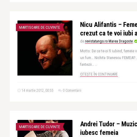
Nicu Alifantis – Fem
MARTISOARE DE CUVINTE
crezut ca te voi iubi 
de
revistatango.ro Marea Dragoste
Motto: De ce te-oi fi iubind, femeie 
un fum… Nichita Stanescu FEMEIA?… M
fantezii… ..
CITEȘTE ÎN CONTINUARE
14 martie 2012, 00:55
0 Comentarii
Andrei Tudor – Muzic
MARTISOARE DE CUVINTE
iubesc femeia