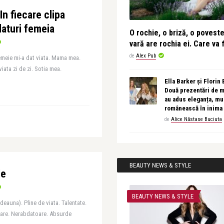
In fiecare clipa
laturi femeia
O rochie, o briză, o povest
vară are rochia ei. Care va f
de
Alex Pub
emeie mi-a dat viata. Mama mea.
iata zi de zi. Sotia mea.
Ella Barker și Florin
Două prezentări de 
au adus eleganța, muz
românească în inima
de
Alice Năstase Buciuta
BEAUTY NEWS & STYLE
le
BEAUTY NEWS & STYLE
tdeauna). Pline de viata. Talentate.
oare. Nerabdatoare. Absurde