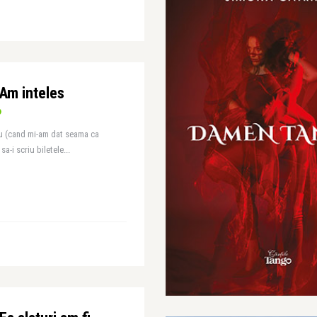
 Am inteles
u (cand mi-am dat seama ca
a-i scriu biletele...