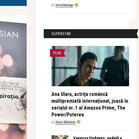
de
revistatango
SUPERSTAR
FILM
Ana Ularu, actrița româncă
multipremiată internațional, joacă în
serialul nr. 1 al Amazon Prime, The
Power/Puterea
de
Ilona Năstase
Vanessa Hudgens, vedetă a