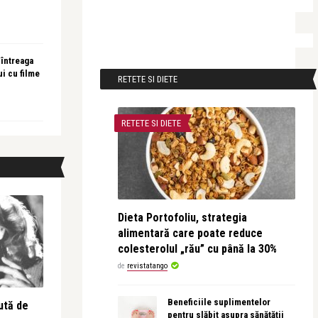
 întreaga
ui cu filme
RETETE SI DIETE
RETETE SI DIETE
Dieta Portofoliu, strategia
alimentară care poate reduce
colesterolul „rău” cu până la 30%
de
revistatango
Beneficiile suplimentelor
ută de
pentru slăbit asupra sănătății