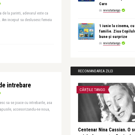
Caro
de
revistatango
 de la parinti, adevarul este ca
a. Am inceput sa deslusesc femeia
1 iunie la cinema, cu
familie. Ziua Copilul
bune și surprize
de
revistatango
RECOMANDAREA ZILEI
de intrebare
CĂRȚILE TANGO
esc sa se joace cu intrebarile, asa
papusile, accesorizandu-ne noua,
Centenar Nina Cassian. O s