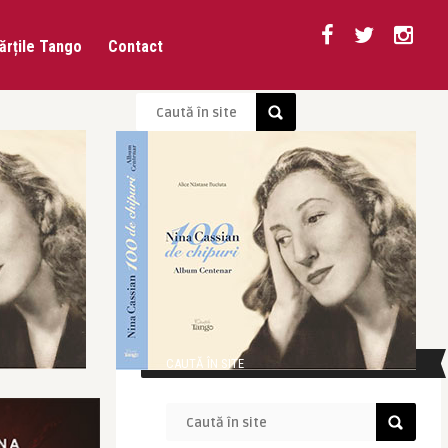
ărțile Tango
Contact
CAUTĂ ÎN SITE