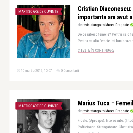
Cristian Diaconescu: 
MARTISOARE DE CUVINTE
importanta am avut a
de
revistatango.ro Marea Dragoste
De ce iubesc femeile? Pentru ca o f
Pentru ca alta femeie imi lumineaza v
CITEȘTE ÎN CONTINUARE
10 martie 2012, 10:07
0 Comentarii
Marius Tuca – Femei
MARTISOARE DE CUVINTE
de
revistatango.ro Marea Dragoste
Fidele. (Aproape). Interesante. (Into
Pofticioase. Strangatoare. Cheltuit