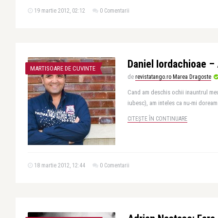
19 martie 2012, 02:12
0 Comentarii
Daniel Iordachioae –
MARTISOARE DE CUVINTE
de
revistatango.ro Marea Dragoste
Cand am deschis ochii inauntrul me
iubesc), am inteles ca nu-mi doream s
CITEȘTE ÎN CONTINUARE
18 martie 2012, 12:44
0 Comentarii