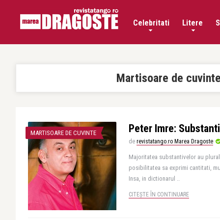
Celebritati
Litere
S
Martisoare de cuvint
Peter Imre: Substanti
MARTISOARE DE CUVINTE
de
revistatango.ro Marea Dragoste
Majoritatea substantivelor au plural s
posibilitatea sa exprimi cantitati, mu
Insa, in dictionarul ..
CITEȘTE ÎN CONTINUARE