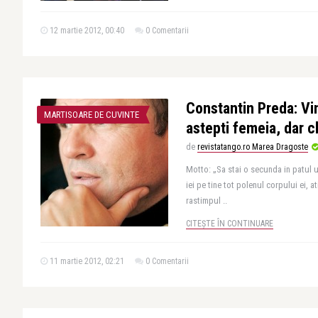
12 martie 2012, 00:40
0 Comentarii
Constantin Preda: Vi
MARTISOARE DE CUVINTE
astepti femeia, dar c
de
revistatango.ro Marea Dragoste
Motto: „Sa stai o secunda in patul 
iei pe tine tot polenul corpului ei, a
rastimpul ..
CITEȘTE ÎN CONTINUARE
11 martie 2012, 02:21
0 Comentarii