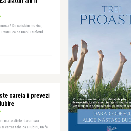
Ea alaturi am fi
rumosul? De ce iubim muzica,
? Pentru ca ne umplu sufletul.
ste careia ii prevezi
iubire
re multe altele, daruri sau
i cartea tehnica a iubirii, un fel