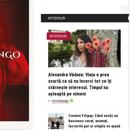
INTERVIURI
INTERVIURI
Alexandra Văduva: Viața e prea
scurtă ca să nu încerci tot ce îți
stârnește interesul. Timpul nu
așteaptă pe nimeni
de
revistatango
Cosmin Filipaș: Când susții un
business curat, asumat,
lucrurile pur și simplu se așază