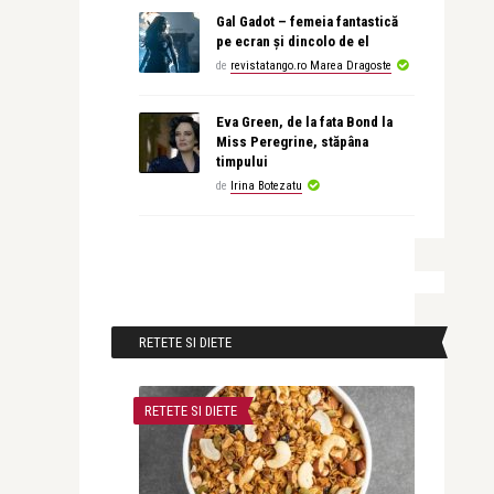
Gal Gadot – femeia fantastică
pe ecran și dincolo de el
de
revistatango.ro Marea Dragoste
Eva Green, de la fata Bond la
Miss Peregrine, stăpâna
timpului
de
Irina Botezatu
RETETE SI DIETE
RETETE SI DIETE