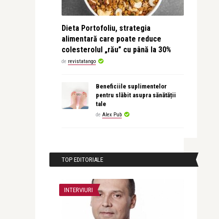
Dieta Portofoliu, strategia
alimentară care poate reduce
colesterolul „rău” cu până la 30%
de
revistatango
Beneficiile suplimentelor
pentru slăbit asupra sănătății
tale
de
Alex Pub
TOP EDITORIALE
INTERVIURI