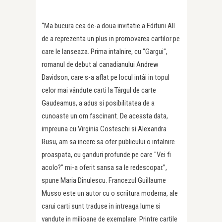
“Ma bucura cea de-a doua invitatie a Editurii All
de a reprezenta un plus in promovarea cartilor pe
care le lanseaza. Prima intalnire, cu "Gargui",
romanul de debut al canadianului Andrew
Davidson, care s-a aflat pe locul intâi in topul
celor mai vândute carti la Târgul de carte
Gaudeamus, a adus si posibilitatea de a
cunoaste un om fascinant. De aceasta data,
impreuna cu Virginia Costeschi si Alexandra
Rusu, am sa incerc sa ofer publicului o intalnire
proaspata, cu ganduri profunde pe care "Vei fi
acolo?" mi-a oferit sansa sa le redescopar.”,
spune Maria Dinulescu. Francezul Guillaume
Musso este un autor cu o scriitura moderna, ale
carui carti sunt traduse in intreaga lume si
vandute in milioane de exemplare. Printre cartile