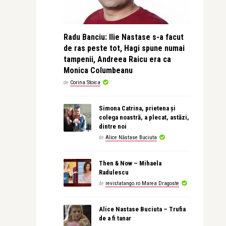
Radu Banciu: Ilie Nastase s-a facut
de ras peste tot, Hagi spune numai
tampenii, Andreea Raicu era ca
Monica Columbeanu
de
Corina Stoica
Simona Catrina, prietena și
colega noastră, a plecat, astăzi,
dintre noi
de
Alice Năstase Buciuta
Then & Now – Mihaela
Radulescu
de
revistatango.ro Marea Dragoste
Alice Nastase Buciuta – Trufia
de a fi tanar