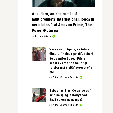
Ana Ularu, actrița româncă
multipremiată internațional, joacă în
serialul nr. 1 al Amazon Prime, The
Power/Puterea
de
Ilona Năstase
Vanessa Hudgens, vedetă a
filmului “A doua șansă”, alături
de Jennifer Lopez: Filmul
acesta va oferi femeilor și
fetelor mai multă încredere în
ele
de
Alice Năstase Buciuta
Sebastian Stan: Ce șanse aș fi
avut să ajung la Hollywood,
dacă nu era mama mea?!
de
Alice Năstase Buciuta