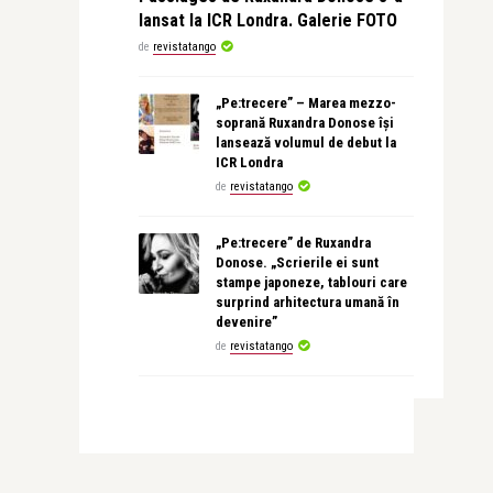
lansat la ICR Londra. Galerie FOTO
de
revistatango
„Pe:trecere” – Marea mezzo-
soprană Ruxandra Donose își
lansează volumul de debut la
ICR Londra
de
revistatango
„Pe:trecere” de Ruxandra
Donose. „Scrierile ei sunt
stampe japoneze, tablouri care
surprind arhitectura umană în
devenire”
de
revistatango