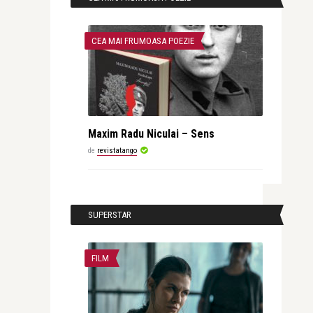
CEA MAI FRUMOASA POEZIE
Maxim Radu Niculai – Sens
de
revistatango
SUPERSTAR
FILM