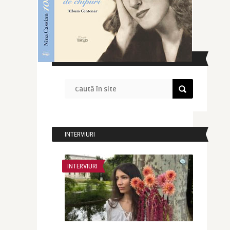
CAUTĂ ÎN SITE
INTERVIURI
INTERVIURI