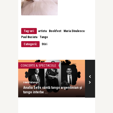
·
·
·
Tag-uri:
artista
Bookfest
Maria Dinulescu
·
Paul Buciuta
Tango
Categorii:
Stiri
CONCERTE & SPECTACOLE
CONCERTE & SP
revistatango
revistatango
tiință de
Analia Selis cântă tango argentinian și
Analia Selis,
tango interbe ...
ani de carieră