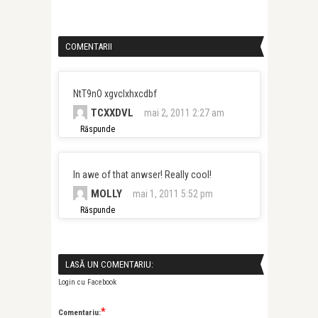
COMENTARII
NtT9nO xgvclxhxcdbf
TCXXDVL
mai 2, 2011 2:27 am
Răspunde
In awe of that anwser! Really cool!
MOLLY
mai 1, 2011 5:52 pm
Răspunde
LASĂ UN COMENTARIU:
Login cu Facebook
*
Comentariu: