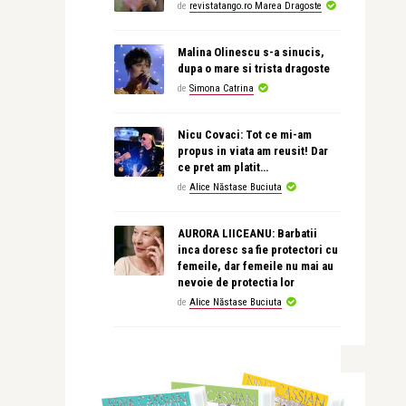
de
revistatango.ro Marea Dragoste
Malina Olinescu s-a sinucis,
dupa o mare si trista dragoste
de
Simona Catrina
Nicu Covaci: Tot ce mi-am
propus in viata am reusit! Dar
ce pret am platit…
de
Alice Năstase Buciuta
AURORA LIICEANU: Barbatii
inca doresc sa fie protectori cu
femeile, dar femeile nu mai au
nevoie de protectia lor
de
Alice Năstase Buciuta