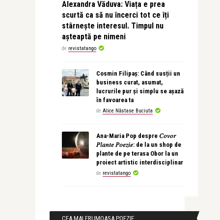
Alexandra Văduva: Viața e prea
scurtă ca să nu încerci tot ce îți
stârnește interesul. Timpul nu
așteaptă pe nimeni
de
revistatango
Cosmin Filipaș: Când susții un
business curat, asumat,
lucrurile pur și simplu se așază
în favoarea ta
de
Alice Năstase Buciuta
Ana-Maria Pop despre 𝐶𝑜𝑣𝑜𝑟
𝑃𝑙𝑎𝑛𝑡𝑒 𝑃𝑜𝑒𝑧𝑖𝑒: de la un shop de
plante de pe terasa Obor la un
proiect artistic interdisciplinar
de
revistatango
CEA MAI FRUMOASA POEZIE