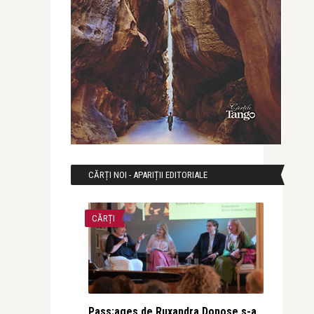
CĂRȚI NOI - APARIȚII EDITORIALE
CĂRȚI
Pass:ages de Ruxandra Donose s-a