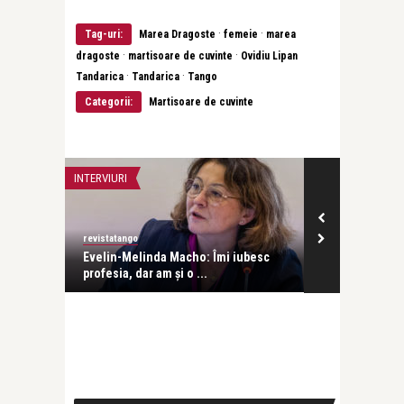
·
·
Tag-uri:
Marea Dragoste
femeie
marea
·
·
dragoste
martisoare de cuvinte
Ovidiu Lipan
·
·
Tandarica
Tandarica
Tango
Categorii:
Martisoare de cuvinte
INTERVIURI
INTERVIURI
revistatango
Alice Năstase B
Evelin-Melinda Macho: Îmi iubesc
Mihaela Rădul
profesia, dar am și o ...
venit exact câ