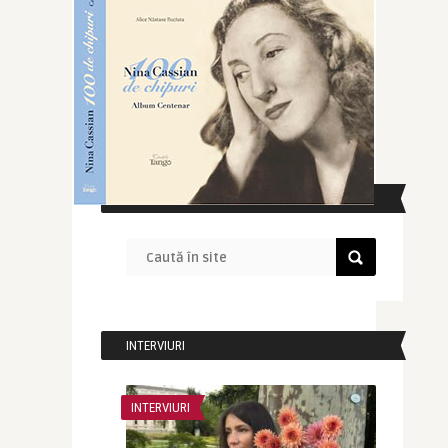
CAUTĂ ÎN SITE
INTERVIURI
INTERVIURI