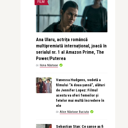
FILM
Ana Ularu, actrița româncă
multipremiată internațional, joacă în
serialul nr. 1 al Amazon Prime, The
Power/Puterea
de
Ilona Năstase
Vanessa Hudgens, vedetă a
filmului “A doua șansă”, alături
de Jennifer Lopez: Filmul
acesta va oferi femeilor și
fetelor mai multă încredere în
ele
de
Alice Năstase Buciuta
Sebastian Stan: Ce șanse aș fi