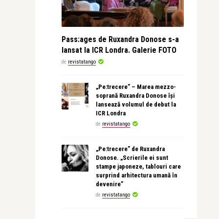
Pass:ages de Ruxandra Donose s-a
lansat la ICR Londra. Galerie FOTO
de
revistatango
„Pe:trecere” – Marea mezzo-
soprană Ruxandra Donose își
lansează volumul de debut la
ICR Londra
de
revistatango
„Pe:trecere” de Ruxandra
Donose. „Scrierile ei sunt
stampe japoneze, tablouri care
surprind arhitectura umană în
devenire”
de
revistatango