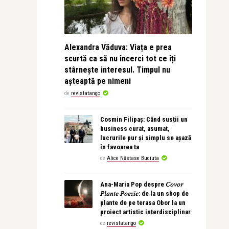
Alexandra Văduva: Viața e prea
scurtă ca să nu încerci tot ce îți
stârnește interesul. Timpul nu
așteaptă pe nimeni
de
revistatango
Cosmin Filipaș: Când susții un
business curat, asumat,
lucrurile pur și simplu se așază
în favoarea ta
de
Alice Năstase Buciuta
Ana-Maria Pop despre 𝐶𝑜𝑣𝑜𝑟
𝑃𝑙𝑎𝑛𝑡𝑒 𝑃𝑜𝑒𝑧𝑖𝑒: de la un shop de
plante de pe terasa Obor la un
proiect artistic interdisciplinar
de
revistatango