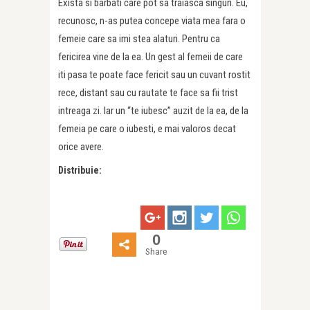
Exista si barbati care pot sa traiasca singuri. Eu,
recunosc, n-as putea concepe viata mea fara o
femeie care sa imi stea alaturi. Pentru ca
fericirea vine de la ea. Un gest al femeii de care
iti pasa te poate face fericit sau un cuvant rostit
rece, distant sau cu rautate te face sa fii trist
intreaga zi. Iar un “te iubesc” auzit de la ea, de la
femeia pe care o iubesti, e mai valoros decat
orice avere.
Distribuie:
0
Share