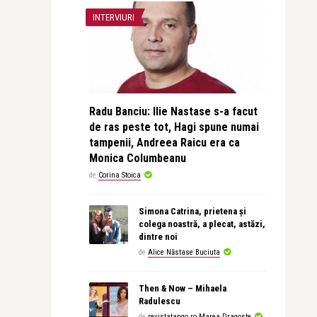
INTERVIURI
Radu Banciu: Ilie Nastase s-a facut
de ras peste tot, Hagi spune numai
tampenii, Andreea Raicu era ca
Monica Columbeanu
de
Corina Stoica
Simona Catrina, prietena și
colega noastră, a plecat, astăzi,
dintre noi
de
Alice Năstase Buciuta
Then & Now – Mihaela
Radulescu
de
revistatango.ro Marea Dragoste