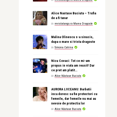
Alice Nastase Buciuta – Trufia
de a fi tanar
de
revistatango.ro Marea Dragoste
Malina Olinescu s-a sinucis,
dupa o mare si trista dragoste
de
Simona Catrina
Nicu Covaci: Tot ce mi-am
propus in viata am reusit! Dar
ce pret am platit…
de
Alice Năstase Buciuta
AURORA LIICEANU: Barbatii
inca doresc sa fie protectori cu
femeile, dar femeile nu mai au
nevoie de protectia lor
de
Alice Năstase Buciuta