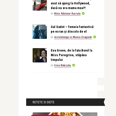
avut să ajung la Hollywood,
dacă nu era mama mea?!
de
Alice Năstase Buciuta
Gal Gadot – femeia fantastică
pe ecran și dincolo de el
de
revistatango.ro Marea Dragoste
Eva Green, de la fata Bond la
Miss Peregrine, stăpâna
timpului
de
Irina Botezatu
RETETE SI DIETE