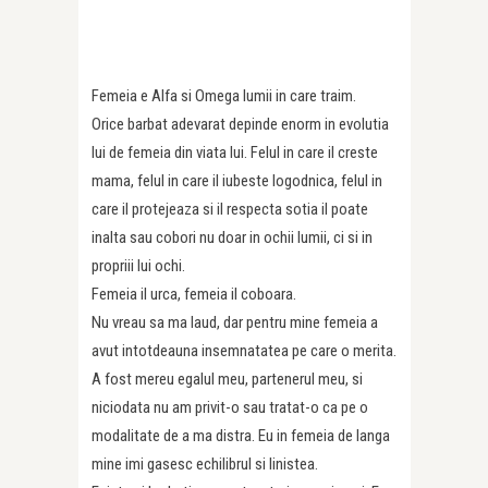
Femeia e Alfa si Omega lumii in care traim.
Orice barbat adevarat depinde enorm in evolutia
lui de femeia din viata lui. Felul in care il creste
mama, felul in care il iubeste logodnica, felul in
care il protejeaza si il respecta sotia il poate
inalta sau cobori nu doar in ochii lumii, ci si in
propriii lui ochi.
Femeia il urca, femeia il coboara.
Nu vreau sa ma laud, dar pentru mine femeia a
avut intotdeauna insemnatatea pe care o merita.
A fost mereu egalul meu, partenerul meu, si
niciodata nu am privit-o sau tratat-o ca pe o
modalitate de a ma distra. Eu in femeia de langa
mine imi gasesc echilibrul si linistea.