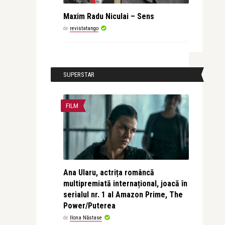
Maxim Radu Niculai – Sens
de
revistatango
SUPERSTAR
FILM
Ana Ularu, actrița româncă
multipremiată internațional, joacă în
serialul nr. 1 al Amazon Prime, The
Power/Puterea
de
Ilona Năstase