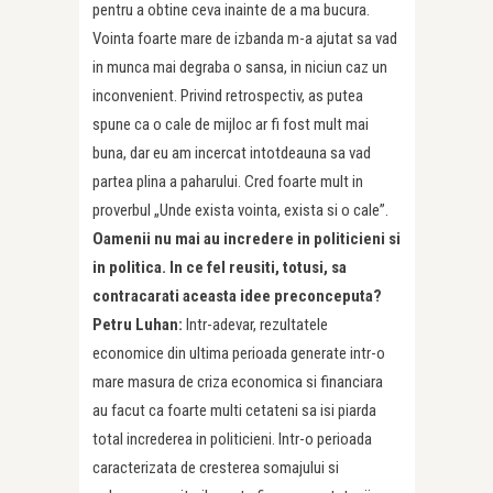
pentru a obtine ceva inainte de a ma bucura.
Vointa foarte mare de izbanda m-a ajutat sa vad
in munca mai degraba o sansa, in niciun caz un
inconvenient. Privind retrospectiv, as putea
spune ca o cale de mijloc ar fi fost mult mai
buna, dar eu am incercat intotdeauna sa vad
partea plina a paharului. Cred foarte mult in
proverbul „Unde exista vointa, exista si o cale”.
Oamenii nu mai au incredere in politicieni si
in politica. In ce fel reusiti, totusi, sa
contracarati aceasta idee preconceputa?
Petru Luhan:
Intr-adevar, rezultatele
economice din ultima perioada generate intr-o
mare masura de criza economica si financiara
au facut ca foarte multi cetateni sa isi piarda
total increderea in politicieni. Intr-o perioada
caracterizata de cresterea somajului si