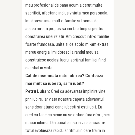
meu profesional de pana acum a cerut multe
sacrificii, afectand inclusiv viata mea personala.
Imi doresc insa mult o familie si tocmai de
aceea mi-am propus sa imi fac timp si pentru
construirea unei relatii. Am crescut intr-o familie
foarte frumoasa, unita si de acolo mi-am extras
mereu energia. Imi doresc la randul meu sa
construiesc acelasi lucru, sprijinul familiei fiind
esential in viata.
Cat de insemnata este iubirea? Conteaza
mai mult sa iubesti, sa fii iubit?
Petru Luhan:
Cred ca adevarata implinire vine
prin iubire, iar viata noastra capata adevaratul
sens doar atunci cand iubesti si esti iubit. Eu
cred cu tarie ca nimic nu se obtine fara efort, nici
macar iubirea. Din pacate insa in zilele noastre
totul evolueaza rapid, iar ritmul in care traim in