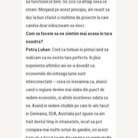
sa functioneze bine. Se zice ca atragi ceea ce
emani. Mergand pe acest principiu, am reusit sa
duc la bun sfarsit o multime de proiecte la care
candva doar indrazneam sa visez.
Cum sa facem sa ne simtim mai acasa in tara
noastra?
Petru Luhan:
Cred ca trebuie in primul rand sa
realizam ca nu exista tara perfecta. In plus
experienta ultimilor ani ne-a dovedit ca
economiile din intreaga lume sunt
interconectate – ceea ce inseamna ca, atunci
cand o regiune devine mai slaba din punct de
vedere economic, si altele incetinesc odata cu
ea. Avand in vedere studiile pe care le-am facut
in Germania, SUA, Australia pot spune ca am
trait destul timp in strainatate, incat sa pot
compara mai multe seturi de gandire, ori acest
lucru m-a facut sa imi dau seama ca avem multe