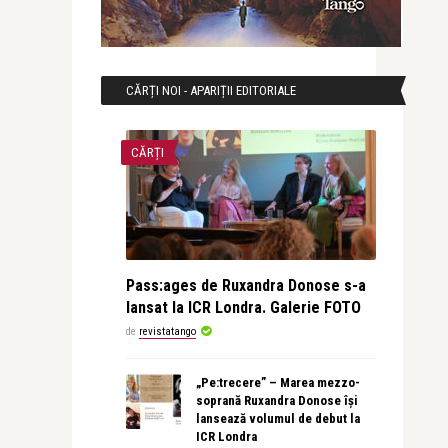
CĂRȚI NOI - APARIȚII EDITORIALE
CĂRȚI
Pass:ages de Ruxandra Donose s-a
lansat la ICR Londra. Galerie FOTO
de
revistatango
„Pe:trecere” – Marea mezzo-
soprană Ruxandra Donose își
lansează volumul de debut la
ICR Londra