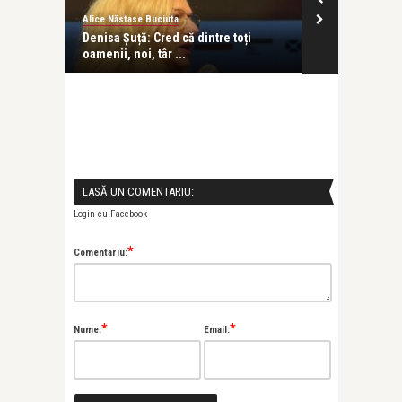
Alice Năstase Buciuta
Alice Năstase B
e s-a
Denisa Șuță: Cred că dintre toți
Ion Piso: Când
oamenii, noi, târ ...
cântat, ia ...
LASĂ UN COMENTARIU:
Login cu Facebook
*
Comentariu:
*
*
Nume:
Email: