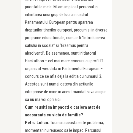
prioritatile mele. M-am implicat personal in
infiintarea unui grup de lucru in cadrul
Parlamentului European pentru apararea
drepturilor tinerilor europeni, precum si in diverse
programe educationale, cum ar fi “Introducerea
sahului in scoala” si “Erasmus pentru
absolventi”. De asemenea, sunt initiatorul
Hackathon – cel mai mare concurs cu profil IT
organizat vreodata in Parlamentul European –
concurs ce se afla deja la editia cu numarul 3.
Acestea sunt numai cateva din actiunile
intreprinse de mine in acest mandat si va asigur
ca nu ma voi opri aici.
Cum reusiti sa impacati o cariera atat de
acaparanta cu viata de familie?
Petru Luhan:
Tocmai aceasta este problema,
momentan nu reusesc sa le impac. Parcursul