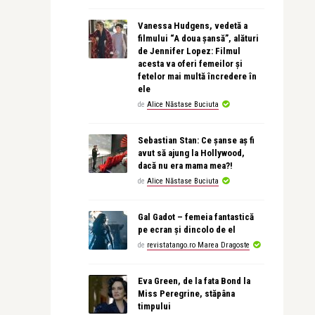
Vanessa Hudgens, vedetă a
filmului “A doua șansă”, alături
de Jennifer Lopez: Filmul
acesta va oferi femeilor și
fetelor mai multă încredere în
ele
de
Alice Năstase Buciuta
Sebastian Stan: Ce șanse aș fi
avut să ajung la Hollywood,
dacă nu era mama mea?!
de
Alice Năstase Buciuta
Gal Gadot – femeia fantastică
pe ecran și dincolo de el
de
revistatango.ro Marea Dragoste
Eva Green, de la fata Bond la
Miss Peregrine, stăpâna
timpului