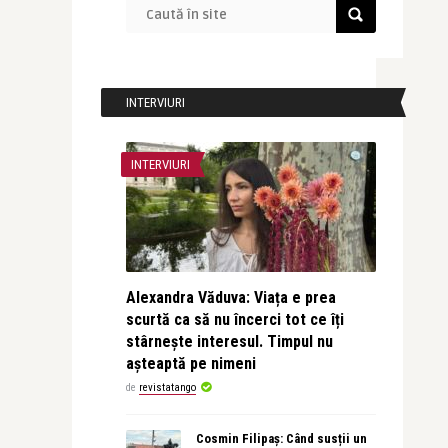
INTERVIURI
INTERVIURI
Alexandra Văduva: Viața e prea
scurtă ca să nu încerci tot ce îți
stârnește interesul. Timpul nu
așteaptă pe nimeni
de
revistatango
Cosmin Filipaș: Când susții un