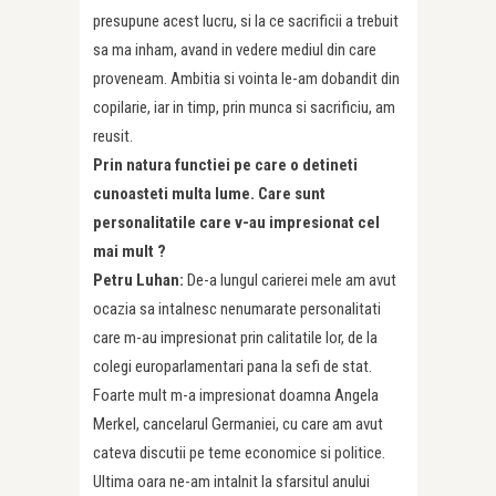
presupune acest lucru, si la ce sacrificii a trebuit
sa ma inham, avand in vedere mediul din care
proveneam. Ambitia si vointa le-am dobandit din
copilarie, iar in timp, prin munca si sacrificiu, am
reusit.
Prin natura functiei pe care o detineti
cunoasteti multa lume. Care sunt
personalitatile care v-au impresionat cel
mai mult ?
Petru Luhan:
De-a lungul carierei mele am avut
ocazia sa intalnesc nenumarate personalitati
care m-au impresionat prin calitatile lor, de la
colegi europarlamentari pana la sefi de stat.
Foarte mult m-a impresionat doamna Angela
Merkel, cancelarul Germaniei, cu care am avut
cateva discutii pe teme economice si politice.
Ultima oara ne-am intalnit la sfarsitul anului