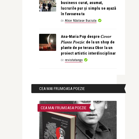
business curat, asumat,
lucrurile pur și simplu se așază
în favoarea ta
de
Alice Năstase Buciuta
Ana-Maria Pop despre 𝐶𝑜𝑣𝑜𝑟
𝑃𝑙𝑎𝑛𝑡𝑒 𝑃𝑜𝑒𝑧𝑖𝑒: de la un shop de
plante de pe terasa Obor la un
proiect artistic interdisciplinar
de
revistatango
CEA MAI FRUMOASA POEZIE
CEA MAI FRUMOASA POEZIE