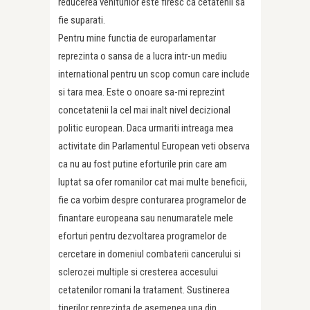
reducerea veniturilor este firesc ca cetatenii sa
fie suparati.
Pentru mine functia de europarlamentar
reprezinta o sansa de a lucra intr-un mediu
international pentru un scop comun care include
si tara mea. Este o onoare sa-mi reprezint
concetatenii la cel mai inalt nivel decizional
politic european. Daca urmariti intreaga mea
activitate din Parlamentul European veti observa
ca nu au fost putine eforturile prin care am
luptat sa ofer romanilor cat mai multe beneficii,
fie ca vorbim despre conturarea programelor de
finantare europeana sau nenumaratele mele
eforturi pentru dezvoltarea programelor de
cercetare in domeniul combaterii cancerului si
sclerozei multiple si cresterea accesului
cetatenilor romani la tratament. Sustinerea
tinerilor reprezinta de asemenea una din