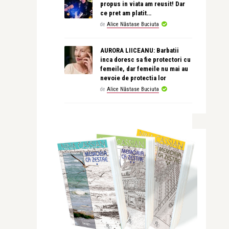
propus in viata am reusit! Dar
ce pret am platit…
de
Alice Năstase Buciuta
AURORA LIICEANU: Barbatii
inca doresc sa fie protectori cu
femeile, dar femeile nu mai au
nevoie de protectia lor
de
Alice Năstase Buciuta