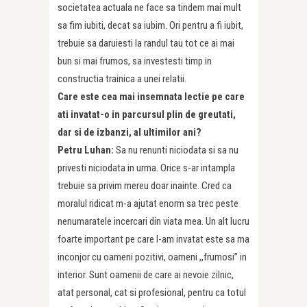
societatea actuala ne face sa tindem mai mult
sa fim iubiti, decat sa iubim. Ori pentru a fi iubit,
trebuie sa daruiesti la randul tau tot ce ai mai
bun si mai frumos, sa investesti timp in
constructia trainica a unei relatii.
Care este cea mai insemnata lectie pe care
ati invatat-o in parcursul plin de greutati,
dar si de izbanzi, al ultimilor ani?
Petru Luhan:
Sa nu renunti niciodata si sa nu
privesti niciodata in urma. Orice s-ar intampla
trebuie sa privim mereu doar inainte. Cred ca
moralul ridicat m-a ajutat enorm sa trec peste
nenumaratele incercari din viata mea. Un alt lucru
foarte important pe care l-am invatat este sa ma
inconjor cu oameni pozitivi, oameni ,,frumosi’’ in
interior. Sunt oamenii de care ai nevoie zilnic,
atat personal, cat si profesional, pentru ca totul