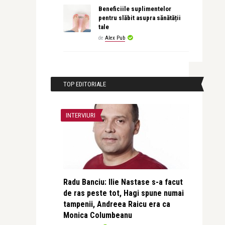
Beneficiile suplimentelor
pentru slăbit asupra sănătății
tale
de
Alex Pub
TOP EDITORIALE
INTERVIURI
Radu Banciu: Ilie Nastase s-a facut
de ras peste tot, Hagi spune numai
tampenii, Andreea Raicu era ca
Monica Columbeanu