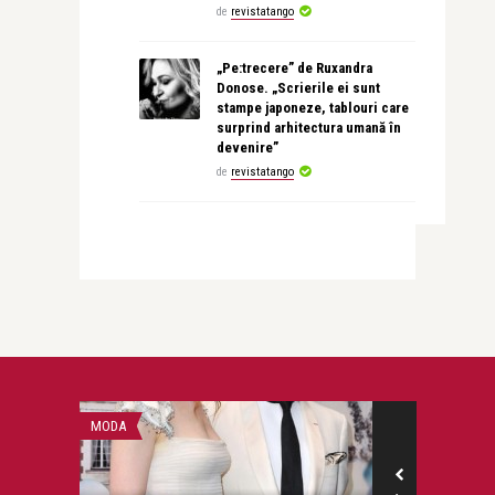
de
revistatango
„Pe:trecere” de Ruxandra
Donose. „Scrierile ei sunt
stampe japoneze, tablouri care
surprind arhitectura umană în
devenire”
de
revistatango
MODA
INTERVIURI