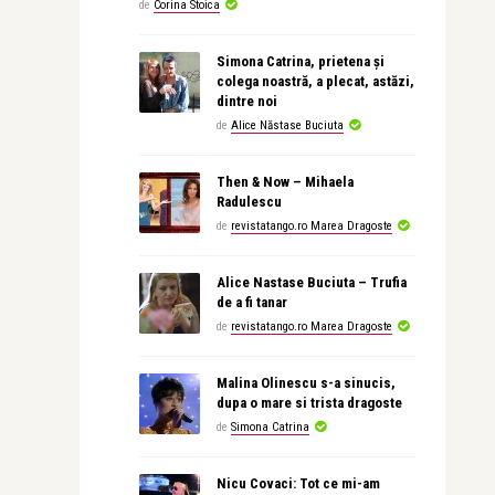
de
Corina Stoica
Simona Catrina, prietena și
colega noastră, a plecat, astăzi,
dintre noi
de
Alice Năstase Buciuta
Then & Now – Mihaela
Radulescu
de
revistatango.ro Marea Dragoste
Alice Nastase Buciuta – Trufia
de a fi tanar
de
revistatango.ro Marea Dragoste
Malina Olinescu s-a sinucis,
dupa o mare si trista dragoste
de
Simona Catrina
Nicu Covaci: Tot ce mi-am