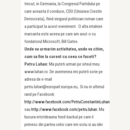
trecut, in Germania, la Congresul Partidului pe
care aceasta il conduce, CDU (Uniunea Crestin
Democrata), fiind singurul politician roman care
a participat la acest eveniment. O alta intalnire
marcanta este aceea pe care am avut-o cu
fondatorul Microsoft, Bill Gates.
Unde va urmarim activitatea, unde va citim,
cum sa fim la curent cu ceea ce faceti?
Petru Luhan:
Ma puteti urmari pe siteul meu:
www.luhan.ro. De asemenea imi puteti scrie pe
adresa de e-mail
petru.luhan@europarl.europa.eu, Si nu in ultimul
rand pe Facebook:
http://www.facebook.com/PetruConstantinLuhan
sau
http://www.facebook.com/petru.luhan
. Ma
bucura intotdeauna feed-backul pe care il
primesc din partea celor care imi scriu si au idei