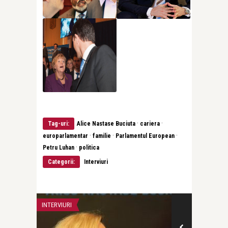
·
·
Tag-uri:
Alice Nastase Buciuta
cariera
·
·
·
europarlamentar
familie
Parlamentul European
·
Petru Luhan
politica
Categorii:
Interviuri
INTERVIURI
INTERVIURI