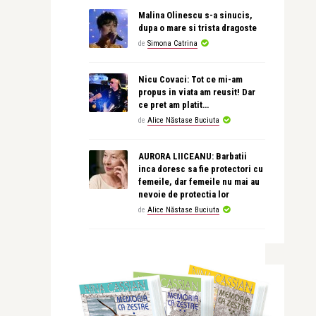
Malina Olinescu s-a sinucis,
dupa o mare si trista dragoste
de
Simona Catrina
Nicu Covaci: Tot ce mi-am
propus in viata am reusit! Dar
ce pret am platit…
de
Alice Năstase Buciuta
AURORA LIICEANU: Barbatii
inca doresc sa fie protectori cu
femeile, dar femeile nu mai au
nevoie de protectia lor
de
Alice Năstase Buciuta