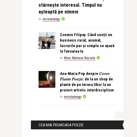
stârnește interesul. Timpul nu
așteaptă pe nimeni
de
revistatango
Cosmin Filipaș: Când susții un
business curat, asumat,
lucrurile pur și simplu se așază
în favoarea ta
de
Alice Năstase Buciuta
Ana-Maria Pop despre 𝐶𝑜𝑣𝑜𝑟
𝑃𝑙𝑎𝑛𝑡𝑒 𝑃𝑜𝑒𝑧𝑖𝑒: de la un shop de
plante de pe terasa Obor la un
proiect artistic interdisciplinar
de
revistatango
CEA MAI FRUMOASA POEZIE