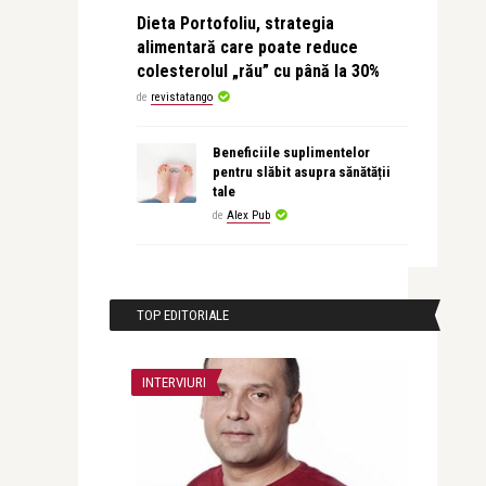
Dieta Portofoliu, strategia
alimentară care poate reduce
colesterolul „rău” cu până la 30%
de
revistatango
Beneficiile suplimentelor
pentru slăbit asupra sănătății
tale
de
Alex Pub
TOP EDITORIALE
INTERVIURI