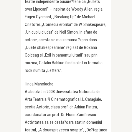
teatre independente bucure?tene ca „Bullets
over Lipscani” – inspirat de Woody Allen, regia
Eugen Gyemant, „Breaking Up” de Michael
Cristofer, „Comedia erorilor” de W. Shakespeare,
„Un cuplu ciudat” de Neil Simon. In afara de
actorie, acesta se mai remarca ?i prin dans
„Duete shakespeariene” regizat de Roxana
Colceag si „Exil in pamantul uitarii” sau prin
muzica, Catalin Babliuc fiind solist in formatia
rock numita „Lefters”.
Ilinca Manolache
A absolvit in 2008 Universitatea Nationala de
Arta Teatrala ?i Cinematografica I.L.Caragiale,
sectia Actorie, clasa prof. dr. Adrian Pintea,
coordonator an prof. Dr. Florin Zamfirescu.
Activitatea sa se desfa?oara atat in domeniul
teatral, „A douasprezecea noapte”, „De?teptarea