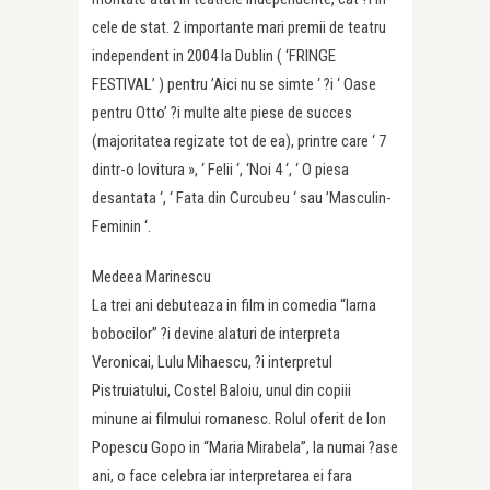
cele de stat. 2 importante mari premii de teatru
independent in 2004 la Dublin ( ‘FRINGE
FESTIVAL’ ) pentru ’Aici nu se simte ‘ ?i ‘ Oase
pentru Otto’ ?i multe alte piese de succes
(majoritatea regizate tot de ea), printre care ‘ 7
dintr-o lovitura », ‘ Felii ‘, ‘Noi 4 ‘, ‘ O piesa
desantata ‘, ‘ Fata din Curcubeu ‘ sau ’Masculin-
Feminin ‘.
Medeea Marinescu
La trei ani debuteaza in film in comedia “Iarna
bobocilor” ?i devine alaturi de interpreta
Veronicai, Lulu Mihaescu, ?i interpretul
Pistruiatului, Costel Baloiu, unul din copiii
minune ai filmului romanesc. Rolul oferit de Ion
Popescu Gopo in “Maria Mirabela”, la numai ?ase
ani, o face celebra iar interpretarea ei fara