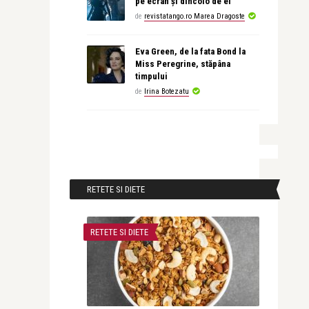
pe ecran și dincolo de el
de
revistatango.ro Marea Dragoste
Eva Green, de la fata Bond la
Miss Peregrine, stăpâna
timpului
de
Irina Botezatu
RETETE SI DIETE
RETETE SI DIETE