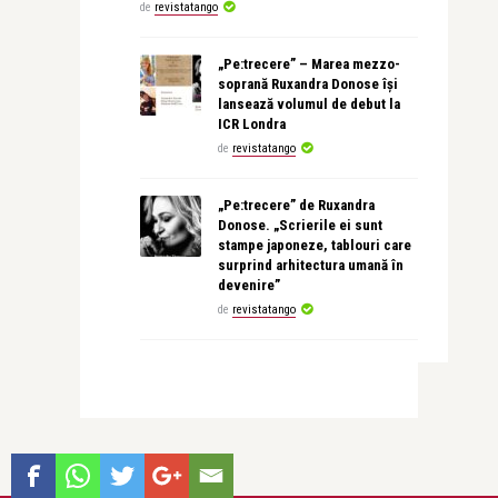
de
revistatango
„Pe:trecere” – Marea mezzo-
soprană Ruxandra Donose își
lansează volumul de debut la
ICR Londra
de
revistatango
„Pe:trecere” de Ruxandra
Donose. „Scrierile ei sunt
stampe japoneze, tablouri care
surprind arhitectura umană în
devenire”
de
revistatango