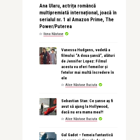
Ana Ularu, actrița româncă
multipremiată internațional, joacă în
serialul nr. 1 al Amazon Prime, The
Power/Puterea
de
Ilona Năstase
Vanessa Hudgens, vedetă a
filmului “A doua șansă”, alături
de Jennifer Lopez: Filmul
acesta va oferi femeilor și
fetelor mai multă încredere în
ele
de
Alice Năstase Buciuta
Sebastian Stan: Ce șanse aș fi
avut să ajung la Hollywood,
dacă nu era mama mea?!
de
Alice Năstase Buciuta
Gal Gadot – femeia fantastică