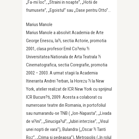
„Fa-mi loc”, „Straini in noapte”, „Hotii de
frumusete”, „Egoistul” sau „Oase pentru Otto”…
Marius Manole
Marius Manole a absolvit Academia de Arte
George Enescu, Ia?i, sectia Actorie, promotia
2001, clasa profesor Emil Co?eriu ?i
Universitatea Nationala de Arta Teatrala ?i
Cinematografica, sectia Coregrafie, promotia
2002 – 2003. A urmat stagii la Academia
Itineranta Andrei ?erban, la Horezu ?i la New
York, atelier realizat de ICR New York cu sprijinul
ICR Bucure?ti, 2009. Acesta a colaborat cu
numeroase teatre din Romania, in portofoliul
sau numarandu-se TNB ( „Ion-Napasta”, „Livada
de vi?ini”, „Sinuciga?ul”, „Iubiri interzise”, „Visul
unei nopti de vara”), Bulandra („Oscar ?i Tanti
Roz”, „Crima si pedeapsa”), Metropolis („In rolul