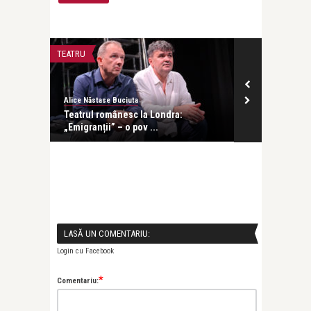
TEATRU
INTERVIURI
Alice Năstase Buciuta
revistatango
Teatrul românesc la Londra:
Ani Crețu: Sunt egală cu or
„Emigranții” – o pov ...
cu orice altă ...
LASĂ UN COMENTARIU:
Login cu Facebook
*
Comentariu: