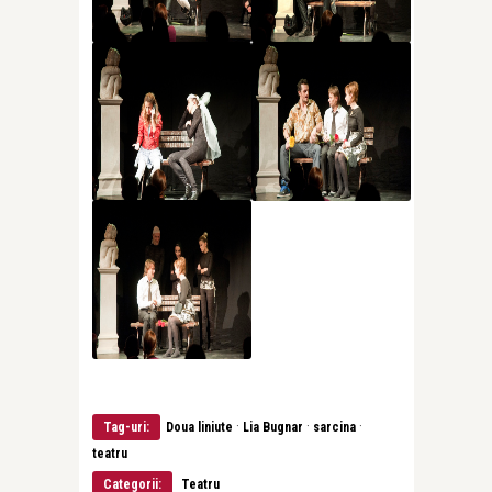
·
·
·
Tag-uri:
Doua liniute
Lia Bugnar
sarcina
teatru
Categorii:
Teatru