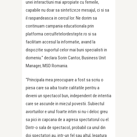
unei interactiuni mai apropiate cu femeile,
capabile nu doar sa sintetizeze mesajul, ci si sa
il raspandeasca in cercul lor. Ne dorim sa
continuam campania educationala prin
platforma cerculfetelordestepte.ro si sa
facilitam accesul la informatie, avand la
dispozitie suportul celor mai buni specialisti in
domeniu.” declara Sorin Cantor, Business Unit
Manager, MSD Romania.
“Principala mea preocupare a fost sa scriu o
piesa care sa aiba toate calitatile pentru a
deveni un spectacol bun, independent de intentia
care se ascunde in miezul povestii. Subiectul
avorturilor e unul foarte intim si nu-i deloc greu
sa pici in capcana de a agresa spectatorul cu el.
Dintr-o sala de spectacol, probabil ca unul din
doi spectatori au, intr-un fel sau altul, legatura