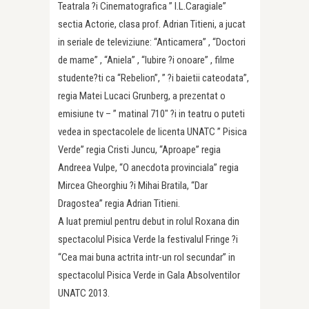
Teatrala ?i Cinematografica ” I.L.Caragiale”
sectia Actorie, clasa prof. Adrian Titieni, a jucat
in seriale de televiziune: “Anticamera” , “Doctori
de mame” , “Aniela” , “Iubire ?i onoare” , filme
studente?ti ca “Rebelion”, ” ?i baietii cateodata”,
regia Matei Lucaci Grunberg, a prezentat o
emisiune tv – ” matinal 710″ ?i in teatru o puteti
vedea in spectacolele de licenta UNATC ” Pisica
Verde” regia Cristi Juncu, “Aproape” regia
Andreea Vulpe, “O anecdota provinciala” regia
Mircea Gheorghiu ?i Mihai Bratila, “Dar
Dragostea” regia Adrian Titieni.
A luat premiul pentru debut in rolul Roxana din
spectacolul Pisica Verde la festivalul Fringe ?i
“Cea mai buna actrita intr-un rol secundar” in
spectacolul Pisica Verde in Gala Absolventilor
UNATC 2013.