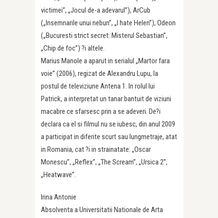
victimei”, „Jocul de-a adevarul”), ArCub
(„Insemnarile unui nebun”, „I hate Helen”), Odeon
(„Bucuresti strict secret: Misterul Sebastian”,
„Chip de foc”) ?i altele.
Marius Manole a aparut in serialul „Martor fara
voie” (2006), regizat de Alexandru Lupu, la
postul de televiziune Antena 1. In rolul lui
Patrick, a interpretat un tanar bantuit de viziuni
macabre ce sfarsesc prin a se adeveri. De?i
declara ca el si filmul nu se iubesc, din anul 2009
a participat in diferite scurt sau lungmetraje, atat
in Romania, cat ?i in strainatate: „Oscar
Monescu”, „Reflex”, „The Scream”, „Ursica 2”,
„Heatwave”.
Irina Antonie
Absolventa a Universitatii Nationale de Arta