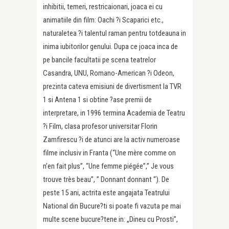
inhibitii, temeri, restricaionari, joaca ei cu
animatiile din film: Oachi ?i Scaparici etc.,
naturaletea ?i talentul raman pentru totdeauna in
inima iubitorilor genului. Dupa ce joaca inca de
pe bancile facultatii pe scena teatrelor
Casandra, UNU, Romano-American ?i Odeon,
prezinta cateva emisiuni de divertisment la TVR
1 si Antena 1 si obtine ?ase premii de
interpretare, in 1996 termina Academia de Teatru
?i Film, clasa profesor universitar Florin
Zamfirescu ?i de atunci are la activ numeroase
filme inclusiv in Franta (“Une mère comme on
n’en fait plus”, “Une femme piégée”,” Je vous
trouve très beau”, ” Donnant donnant “). De
peste 15 ani, actrita este angajata Teatrului
National din Bucure?ti si poate fi vazuta pe mai
multe scene bucure?tene in: „Dineu cu Prosti”,