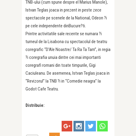
TNB-ului (cum spune despre el Marius Manole),
Istvan Teglas joaca in prezent in peste zece
spectacole pe scenele de la National, Odeon ?i
pe cele independente dinBucure?ti.
Printre activitatile sale recente se numara ?i
turneul de la Lisabona cu spectacolul de teatru
coregrafic “D’Ale Noastre/ Ta Ra Ta Tam”, in regia
?i coregrafia unuia dintre cei mai importanti
coregrafi romani din toate timpurile, Gigi
Caciuleanu. De asemenea, Istvan Teglas joaca in
“Revizorul” la TNB ?i in “Comedie neagra” la
Godot Cafe Teatru.
Distribuie: