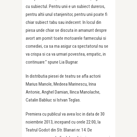
cu subiectul. Pentru unii e un subiect dureros,
pentru altii unul stanjenitor, pentru unii poate fi
chiar subiect tabu sau indecent. In locul din
piesa unde chiar se discuta in amanunt despre
avort am pornit toate motoarele farmecului si
comediei, ca sa ma asigur ca spectatorul nu se
va crispa si ca va urmari povestea, empatic, in
continuare.” spune Lia Bugnar.
In distributia piesei de teatru se afla actorii
Marius Manole, Medeea Marinescu, Irina
Antonie, Anghel Damian, Ilinca Manolache,
Catalin Babliuc si Istvan Teglas.
Premiera cu publicul va avea loc in data de 30
noiembrie 2013, incepand cu orele 22:00, la
Teatrul Godot din Str. Blanari nr. 14. De