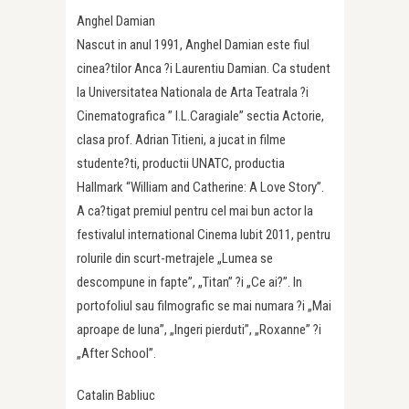
Anghel Damian
Nascut in anul 1991, Anghel Damian este fiul
cinea?tilor Anca ?i Laurentiu Damian. Ca student
la Universitatea Nationala de Arta Teatrala ?i
Cinematografica ” I.L.Caragiale” sectia Actorie,
clasa prof. Adrian Titieni, a jucat in filme
studente?ti, productii UNATC, productia
Hallmark “William and Catherine: A Love Story”.
A ca?tigat premiul pentru cel mai bun actor la
festivalul international Cinema Iubit 2011, pentru
rolurile din scurt-metrajele „Lumea se
descompune in fapte”, „Titan” ?i „Ce ai?”. In
portofoliul sau filmografic se mai numara ?i „Mai
aproape de luna”, „Ingeri pierduti”, „Roxanne” ?i
„After School”.
Catalin Babliuc