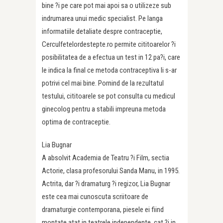
bine ?i pe care pot mai apoi sa o utilizeze sub
indrumarea unui medic specialist. Pe langa
informatiile detaliate despre contraceptie,
Cerculfetelordestepte.ro permite cititoarelor ?i
posibilitatea de a efectua un test in 12 pa?i, care
le indica la final ce metoda contraceptiva li s-ar
potrivi cel mai bine. Pornind de la rezultatul
testului, cititoarele se pot consulta cu medicul
ginecolog pentru a stabili impreuna metoda
optima de contraceptie.
Lia Bugnar
A absolvit Academia de Teatru ?i Film, sectia
Actorie, clasa profesorului Sanda Manu, in 1995.
Actrita, dar ?i dramaturg ?i regizor, Lia Bugnar
este cea mai cunoscuta scriitoare de
dramaturgie contemporana, piesele ei fiind
montate atat in teatrele independente, cat ?i in