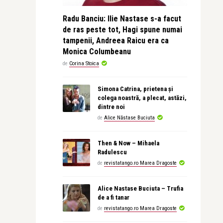
Radu Banciu: Ilie Nastase s-a facut
de ras peste tot, Hagi spune numai
tampenii, Andreea Raicu era ca
Monica Columbeanu
de
Corina Stoica
Simona Catrina, prietena și
colega noastră, a plecat, astăzi,
dintre noi
de
Alice Năstase Buciuta
Then & Now – Mihaela
Radulescu
de
revistatango.ro Marea Dragoste
Alice Nastase Buciuta – Trufia
de a fi tanar
de
revistatango.ro Marea Dragoste