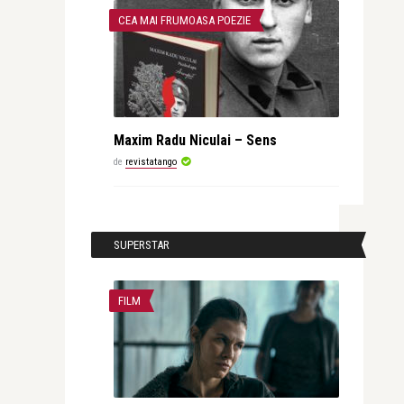
CEA MAI FRUMOASA POEZIE
Maxim Radu Niculai – Sens
de
revistatango
SUPERSTAR
FILM