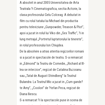
A absolvit in anul 2005 Universitatea de Arta
Teatrala ?i Cinematografica, sectia Actorie, la
clasa profesorului Gelu Colceag. A debutat in
film cu rolul tatalui lui Michael din productia
pentru televiziune „Gunpowder, Treason & Plot”,
apoi a jucat in rolul lui Viko din „Sex Traffic”, ?i in
lung metrajul „Portretul luptatorului la tinerete”,
in rolul profesorului Ion Chiujdea.
De la absolvire a atras atentia regizorilor romani
si a jucat in spectacole de teatru. S-a remarcat
in „Edmond” la Teatru de Comedie, „Richard al III-
lea se interzice”, regizat de Catalina Buzoianu
sau „Tatal de August Strindberg” la Teatrul
Bulandra. La Teatrul Mic a jucat in „Cum gande?
te Amy”, „Coolori” de ?tefan Peca, regizat de
Diana Iliescu.
S-a remarcat ?i la spectacole puse in scena de