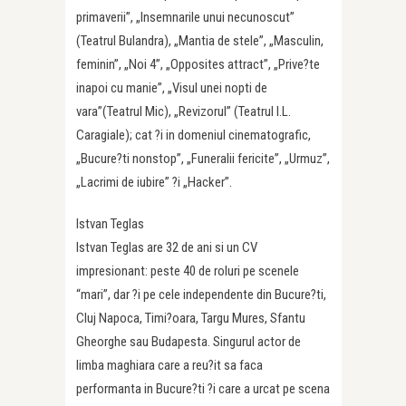
primaverii”, „Insemnarile unui necunoscut”
(Teatrul Bulandra), „Mantia de stele”, „Masculin,
feminin”, „Noi 4”, „Opposites attract”, „Prive?te
inapoi cu manie”, „Visul unei nopti de
vara”(Teatrul Mic), „Revizorul” (Teatrul I.L.
Caragiale); cat ?i in domeniul cinematografic,
„Bucure?ti nonstop”, „Funeralii fericite”, „Urmuz”,
„Lacrimi de iubire” ?i „Hacker”.
Istvan Teglas
Istvan Teglas are 32 de ani si un CV
impresionant: peste 40 de roluri pe scenele
“mari”, dar ?i pe cele independente din Bucure?ti,
Cluj Napoca, Timi?oara, Targu Mures, Sfantu
Gheorghe sau Budapesta. Singurul actor de
limba maghiara care a reu?it sa faca
performanta in Bucure?ti ?i care a urcat pe scena