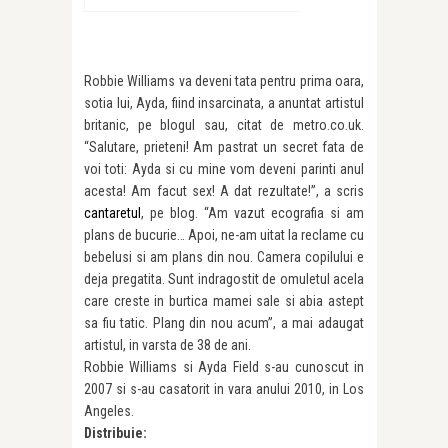
Robbie Williams va deveni tata pentru prima oara,
sotia lui, Ayda, fiind insarcinata, a anuntat artistul
britanic, pe blogul sau, citat de metro.co.uk.
“Salutare, prieteni! Am pastrat un secret fata de
voi toti: Ayda si cu mine vom deveni parinti anul
acesta! Am facut sex! A dat rezultate!”, a scris
cantaretul
, pe blog. “Am vazut ecografia si am
plans de bucurie… Apoi, ne-am uitat la reclame cu
bebelusi si am plans din nou. Camera copilului e
deja pregatita. Sunt indragostit de omuletul acela
care creste in burtica mamei sale si abia astept
sa fiu tatic. Plang din nou acum”, a mai adaugat
artistul, in varsta de 38 de ani.
Robbie Williams si Ayda Field s-au cunoscut in
2007 si s-au casatorit in vara anului 2010, in Los
Angeles.
Distribuie: