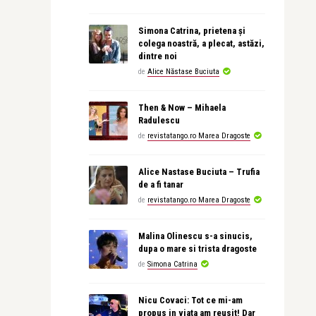
Simona Catrina, prietena și
colega noastră, a plecat, astăzi,
dintre noi
de
Alice Năstase Buciuta
Then & Now – Mihaela
Radulescu
de
revistatango.ro Marea Dragoste
Alice Nastase Buciuta – Trufia
de a fi tanar
de
revistatango.ro Marea Dragoste
Malina Olinescu s-a sinucis,
dupa o mare si trista dragoste
de
Simona Catrina
Nicu Covaci: Tot ce mi-am
propus in viata am reusit! Dar