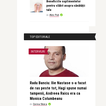
Beneficiile suplimentelor
pentru slăbit asupra sănătății
tale
de
Alex Pub
TOP EDITORIALE
INTERVIURI
Radu Banciu: Ilie Nastase s-a facut
de ras peste tot, Hagi spune numai
tampenii, Andreea Raicu era ca
Monica Columbeanu
de
Corina Stoica