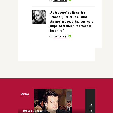
„Pe:trecere” de Ruxandra
Donose. „Scrierile ei sunt
stampe japoneze, tablouri care
surprind arhitectura umană în
devenire”
de
revistatango
MODA
COPERTA MAREA
Razvan Ciobanu
revistatango.ro