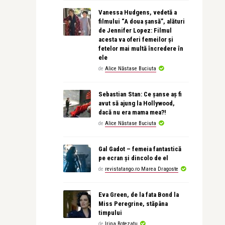
Vanessa Hudgens, vedetă a
filmului “A doua șansă”, alături
de Jennifer Lopez: Filmul
acesta va oferi femeilor și
fetelor mai multă încredere în
ele
de
Alice Năstase Buciuta
Sebastian Stan: Ce șanse aș fi
avut să ajung la Hollywood,
dacă nu era mama mea?!
de
Alice Năstase Buciuta
Gal Gadot – femeia fantastică
pe ecran și dincolo de el
de
revistatango.ro Marea Dragoste
Eva Green, de la fata Bond la
Miss Peregrine, stăpâna
timpului
de
Irina Botezatu