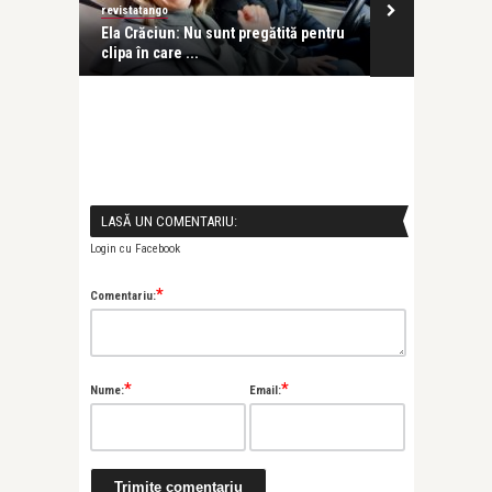
revistatango
Alice Năstase B
n
Ela Crăciun: Nu sunt pregătită pentru
Emilia Popes
clipa în care ...
pălește în fața
LASĂ UN COMENTARIU:
Login cu Facebook
*
Comentariu:
*
*
Nume:
Email: