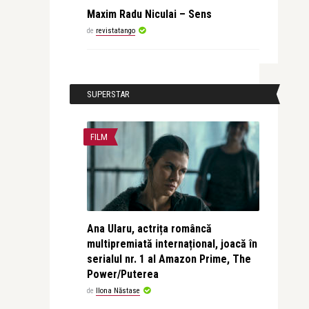
Maxim Radu Niculai – Sens
de
revistatango
SUPERSTAR
FILM
Ana Ularu, actrița româncă
multipremiată internațional, joacă în
serialul nr. 1 al Amazon Prime, The
Power/Puterea
de
Ilona Năstase