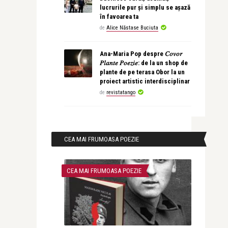
lucrurile pur și simplu se așază
în favoarea ta
de
Alice Năstase Buciuta
Ana-Maria Pop despre 𝐶𝑜𝑣𝑜𝑟
𝑃𝑙𝑎𝑛𝑡𝑒 𝑃𝑜𝑒𝑧𝑖𝑒: de la un shop de
plante de pe terasa Obor la un
proiect artistic interdisciplinar
de
revistatango
CEA MAI FRUMOASA POEZIE
CEA MAI FRUMOASA POEZIE