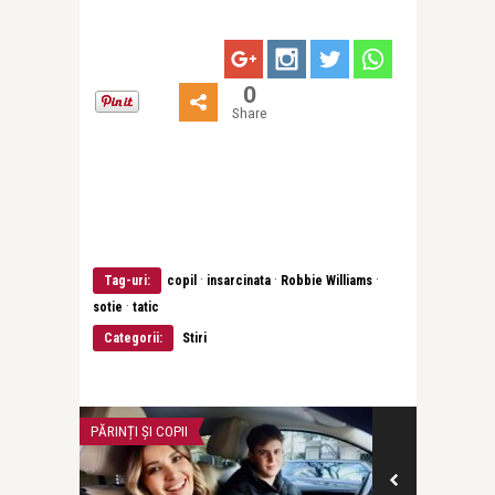
0
Share
·
·
·
Tag-uri:
copil
insarcinata
Robbie Williams
·
sotie
tatic
Categorii:
Stiri
PĂRINȚI ȘI COPII
INTERVIURI