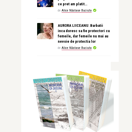
ce pret am platit…
de
Alice Năstase Buciuta
AURORA LIICEANU: Barbatii
inca doresc sa fie protectori cu
femeile, dar femeile nu mai au
nevoie de protectia lor
de
Alice Năstase Buciuta