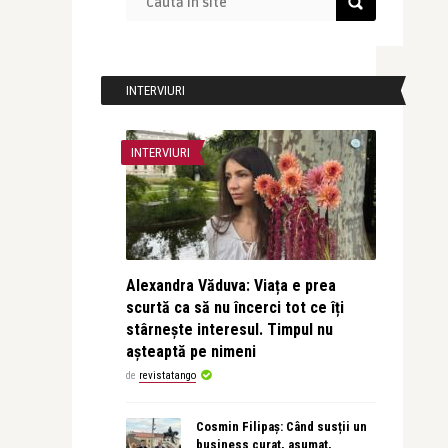
INTERVIURI
INTERVIURI
Alexandra Văduva: Viața e prea
scurtă ca să nu încerci tot ce îți
stârnește interesul. Timpul nu
așteaptă pe nimeni
de
revistatango
Cosmin Filipaș: Când susții un
business curat, asumat,