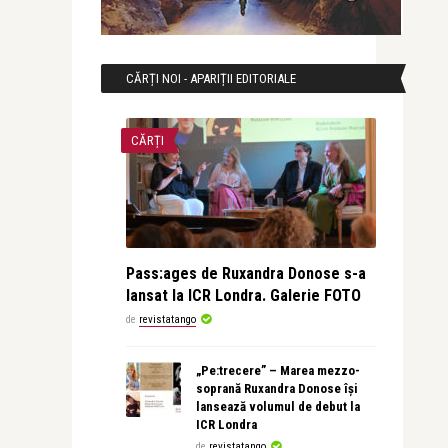
CĂRȚI NOI - APARIȚII EDITORIALE
CĂRȚI
Pass:ages de Ruxandra Donose s-a
lansat la ICR Londra. Galerie FOTO
de
revistatango
„Pe:trecere” – Marea mezzo-
soprană Ruxandra Donose își
lansează volumul de debut la
ICR Londra
de
revistatango