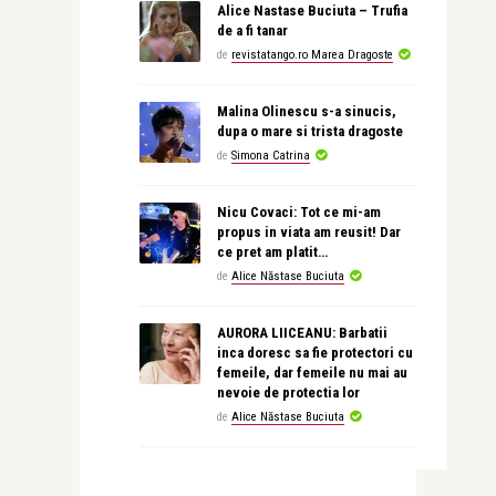
Alice Nastase Buciuta – Trufia
de a fi tanar
de
revistatango.ro Marea Dragoste
Malina Olinescu s-a sinucis,
dupa o mare si trista dragoste
de
Simona Catrina
Nicu Covaci: Tot ce mi-am
propus in viata am reusit! Dar
ce pret am platit…
de
Alice Năstase Buciuta
AURORA LIICEANU: Barbatii
inca doresc sa fie protectori cu
femeile, dar femeile nu mai au
nevoie de protectia lor
de
Alice Năstase Buciuta