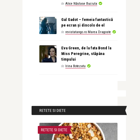
de
Alice Năstase Buciuta
Gal Gadot – femeia fantastică
pe ecran și dincolo de el
de
revistatango.ro Marea Dragoste
Eva Green, de la fata Bond la
Miss Peregrine, stăpâna
timpului
de
Irina Botezatu
RETETE SI DIETE
RETETE SI DIETE