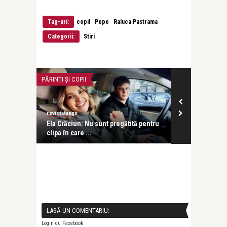
·
·
Tag-uri:
copil
Pepe
Raluca Pastrama
Categorii:
Stiri
PĂRINȚI ȘI COPII
INTERVIURI
revistatango
Alice Năstase B
n
Ela Crăciun: Nu sunt pregătită pentru
Emilia Popes
clipa în care ...
pălește în fața
LASĂ UN COMENTARIU:
Login cu Facebook