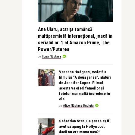
Ana Ularu, actrița româncă
multipremiată internațional, joacă în
serialul nr. 1 al Amazon Prime, The
Power/Puterea
de
Ilona Năstase
Vanessa Hudgens, vedetă a
filmului “A doua șansă”, alături
de Jennifer Lopez: Filmul
acesta va oferi femeilor și
fetelor mai multă încredere în
ele
de
Alice Năstase Buciuta
Sebastian Stan: Ce șanse aș fi
avut să ajung la Hollywood,
dacă nu era mama mea?!