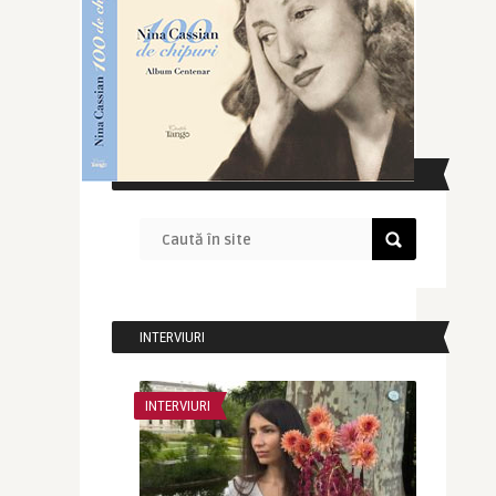
CAUTĂ ÎN SITE
INTERVIURI
INTERVIURI