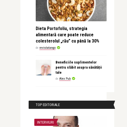
Dieta Portofoliu, strategia
alimentară care poate reduce
colesterolul „rău” cu până la 30%
de
revistatango
Beneficiile suplimentelor
pentru slăbit asupra sănătății
tale
de
Alex Pub
TOP EDITORIALE
INTERVIURI