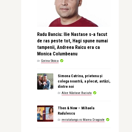
Radu Banciu: Ilie Nastase s-a facut
de ras peste tot, Hagi spune numai
tampenii, Andreea Raicu era ca
Monica Columbeanu
de
Corina Stoica
Simona Catrina, prietena și
colega noastră, a plecat, astăzi,
dintre noi
de
Alice Năstase Buciuta
Then & Now – Mihaela
Radulescu
de
revistatango.ro Marea Dragoste