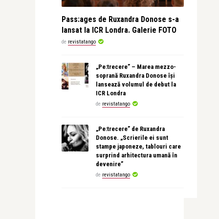
Pass:ages de Ruxandra Donose s-a
lansat la ICR Londra. Galerie FOTO
de
revistatango
„Pe:trecere” – Marea mezzo-
soprană Ruxandra Donose își
lansează volumul de debut la
ICR Londra
de
revistatango
„Pe:trecere” de Ruxandra
Donose. „Scrierile ei sunt
stampe japoneze, tablouri care
surprind arhitectura umană în
devenire”
de
revistatango