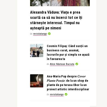
Alexandra Văduva: Viața e prea
scurtă ca să nu încerci tot ce îți
stârnește interesul. Timpul nu
așteaptă pe nimeni
de
revistatango
Cosmin Filipaș: Când susții un
business curat, asumat,
lucrurile pur și simplu se așază
în favoarea ta
de
Alice Năstase Buciuta
Ana-Maria Pop despre 𝐶𝑜𝑣𝑜𝑟
𝑃𝑙𝑎𝑛𝑡𝑒 𝑃𝑜𝑒𝑧𝑖𝑒: de la un shop de
plante de pe terasa Obor la un
proiect artistic interdisciplinar
de
revistatango