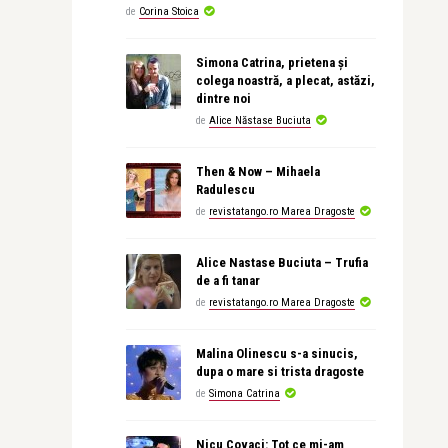
de
Corina Stoica
Simona Catrina, prietena și
colega noastră, a plecat, astăzi,
dintre noi
de
Alice Năstase Buciuta
Then & Now – Mihaela
Radulescu
de
revistatango.ro Marea Dragoste
Alice Nastase Buciuta – Trufia
de a fi tanar
de
revistatango.ro Marea Dragoste
Malina Olinescu s-a sinucis,
dupa o mare si trista dragoste
de
Simona Catrina
Nicu Covaci: Tot ce mi-am