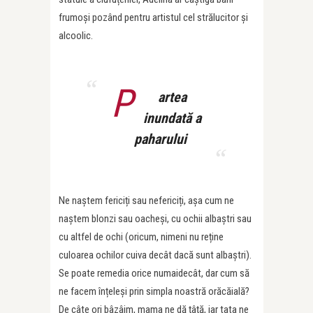
frumoși pozând pentru artistul cel strălucitor și
alcoolic.
P
artea
inundată a
paharului
Ne naștem fericiți sau nefericiți, așa cum ne
naștem blonzi sau oacheși, cu ochii albaștri sau
cu altfel de ochi (oricum, nimeni nu reține
culoarea ochilor cuiva decât dacă sunt albaștri).
Se poate remedia orice numaidecât, dar cum să
ne facem înțeleși prin simpla noastră orăcăială?
De câte ori bâzâim, mama ne dă țâță, iar tata ne