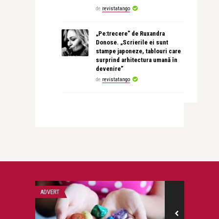
de
revistatango
„Pe:trecere” de Ruxandra
Donose. „Scrierile ei sunt
stampe japoneze, tablouri care
surprind arhitectura umană în
devenire”
de
revistatango
ADVERT
TEATRU