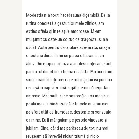
Modestia n-a fost întotdeauna digerabilă. De la
rutina concretă a gesturilor mele zilnice, am
extins sfiala și în relațiile amoroase. M-am
mulțumit cu câte-un coltuc de dragoste, și ăla
uscat. Asta pentru că o iubire adevărată, uriașă,
onestă și durabilă mi se părea o lăcomie, un
abuz. Din etapa mofluză a adolescenței am sărit
pârleazul direct în extrema cealaltă. Mă bucuram
sincer când iubiții mei care mă înșelau își puneau
cenușă-n cap și vodcă-n gât, semn că regretau
amarnic. Mai mult, ei se smiorcăiau cu mecla-n
poala mea, jurându-se că intrusele nu erau nici
pe sfert atât de frumoase, deștepte și senzuale
ca mine. Eu îi mângâiam pe țestele vinovate și
jubilam. Bine, când mă părăseau de tot, nu mai
reușeam să întrevăd niciun triumf și nicio