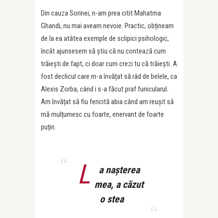
Din cauza Sorinei, n-am prea citit Mahatma
Ghandi, nu mai aveam nevoie. Practic, obțineam
de la ea atâtea exemple de sclipici psihologic,
încât ajunsesem să știu că nu contează cum
trăiești de fapt, ci doar cum crezi tu că trăiești. A
fost declicul care m-a învățat să râd de belele, ca
Alexis Zorba, când i s-a făcut praf funicularul.
Am învățat să fiu fericită abia când am reușit să
mă mulțumesc cu foarte, enervant de foarte
puțin.
L
a nașterea
mea, a căzut
o stea