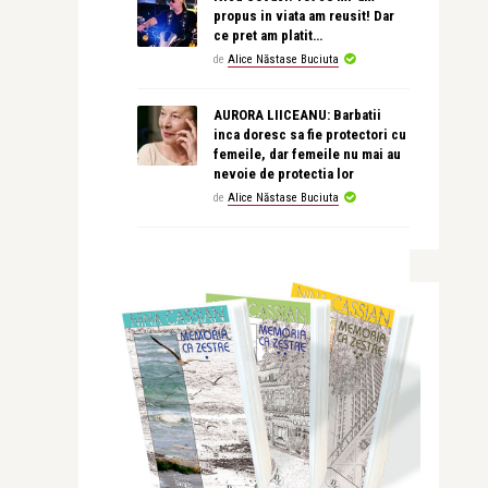
propus in viata am reusit! Dar
ce pret am platit…
de
Alice Năstase Buciuta
AURORA LIICEANU: Barbatii
inca doresc sa fie protectori cu
femeile, dar femeile nu mai au
nevoie de protectia lor
de
Alice Năstase Buciuta