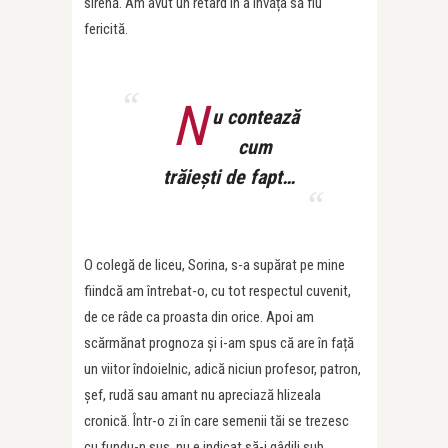
sirenă. Am avut un retard în a învăța să fiu
fericită.
N
u contează
cum
trăiești de fapt…
O colegă de liceu, Sorina, s-a supărat pe mine
fiindcă am întrebat-o, cu tot respectul cuvenit,
de ce râde ca proasta din orice. Apoi am
scărmănat prognoza și i-am spus că are în față
un viitor îndoielnic, adică niciun profesor, patron,
șef, rudă sau amant nu apreciază hlizeala
cronică. Într-o zi în care semenii tăi se trezesc
cu fundu-n sus, nu e indicat să-i gâdili sub