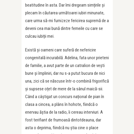
beatitudine în asta. Dar îmi dregeam simțirile și
plecam în căutarea următoarei iubiri minunate,
care urma să-mi furnizeze fericirea supremă de a
deveni cea mai bună dintre femeile cu care se
culcau iubiții mei.
Există și oameni care suferă de nefericire
congenitală incurabilă. Adelina, fata unor prieteni
de familie, a avut parte de un catralion de vești
bune și împliniri, dar nu s-a putut bucura de nici
una, zici că se născuse într-o combină frigorifică
și supsese oțet de mere de la sânul maică-sii.
Când a câștigat un concurs național de pian în
clasa a cincea, a plâns în hohote, fiindcă o
enervau ăștia de la radio, îi cereau interviuri. A
fost terifiant de frumoasă dintotdeauna, dar
asta o deprima, fiindcă nu știa cine o place