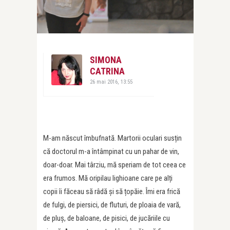
SIMONA
CATRINA
26 mai 2016, 13:55
M-am născut îmbufnată. Martorii oculari susțin
că doctorul m-a întâmpinat cu un pahar de vin,
doar-doar. Mai târziu, mă speriam de tot ceea ce
era frumos. Mă oripilau lighioane care pe alți
copii îi făceau să râdă și să țopăie. Îmi era frică
de fulgi, de piersici, de fluturi, de ploaia de vară,
de pluș, de baloane, de pisici, de jucăriile cu