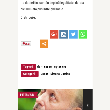
l-a dat ieftin, sunt în deplină legalitate, de-aia
nici nu l-am pus între ghilimele.
Distribuie:
·
·
Tag-uri:
dor
noroc
optimism
·
Categorii:
Dosar
Simona Catrina
INTERVIURI
CEA MAI FRUMOA