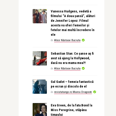
Vanessa Hudgens, vedetă a
filmului “A doua șansă”, alături
de Jennifer Lopez: Filmul
acesta va oferi femeilor și
fetelor mai multă încredere în
ele
de
Alice Năstase Buciuta
Sebastian Stan: Ce șanse aș fi
avut să ajung la Hollywood,
dacă nu era mama mea?!
de
Alice Năstase Buciuta
Gal Gadot – femeia fantastică
pe ecran și dincolo de el
de
revistatango.ro Marea Dragoste
Eva Green, de la fata Bond la
Miss Peregrine, stăpâna
timpului