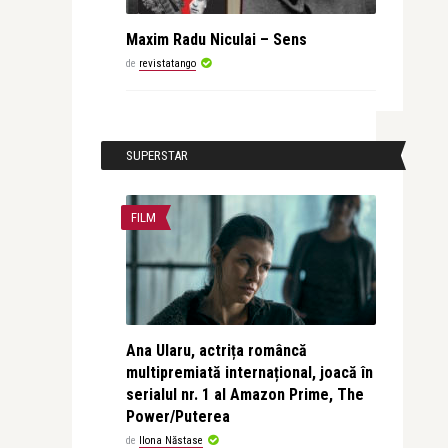
Maxim Radu Niculai – Sens
de
revistatango
SUPERSTAR
FILM
Ana Ularu, actrița româncă
multipremiată internațional, joacă în
serialul nr. 1 al Amazon Prime, The
Power/Puterea
de
Ilona Năstase