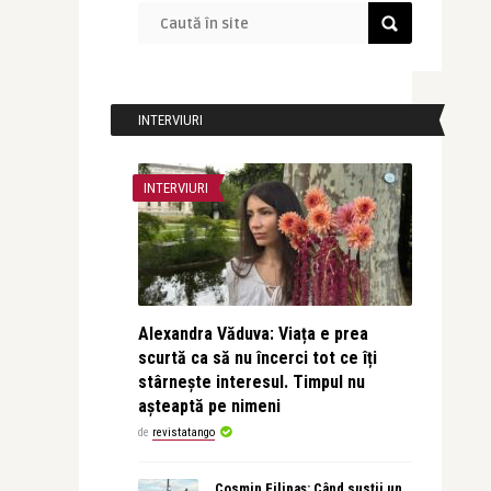
INTERVIURI
INTERVIURI
Alexandra Văduva: Viața e prea
scurtă ca să nu încerci tot ce îți
stârnește interesul. Timpul nu
așteaptă pe nimeni
de
revistatango
Cosmin Filipaș: Când susții un