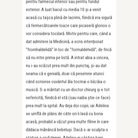
pentru farmecul interior sau pentru fundul
exterior. A luat bacul cu media 10 și a venit
acasă cu tașca plină de lacrimi, fiindcă era sigură
că fermecătoarele loaze care picaseră glorios o
vor considera tocilară. Motiv pentru care, când a
dat admitere la Medicină, a scris intenționat
”fromhaldelidă” în loc de ”formaldehidă”, de frică
să nu intre prima pe listă. A intrat abia a cincea,
nu i-au scăzut prea mult din punctaj, și-au dat
seama că e genială, doar că pesemne atunci
când scrisese cuvântul ăla tocmai o bâzâia o
muscă. S-a măritat cu un doctor chirurg și e tot
nefericită, fiindcă el stă (sau naiba știe ce face)
prea mult la spital. Au deja doi copii, iar Adelina
se umflă de plâns de câte ori îi lasă cu bona
acasă, probabil a văzut prea multe filme în care
dădaca mănâncă bebeluși. Dacă s-ar sculpta o
statuie a ciufuțeniei, Adelina ar câștiga bani