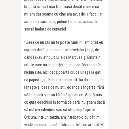
bogată și mult mai frumoasă decât mine e că
mi-am dat seama cu cine am avut de-a face, iar
asta e extraordinar, puține femei au această
șansă înainte de cununie!
”Ceea ce nu știi nu te poate răniiiii!”, am citat eu
agresiv din înțelepciunea internetului (deși, de
când i s-au atribuit lui alde Marquez și Einstein
citate care nu le aparțin, nu mai am încredere în
niciun site, nici dacă poartă cruce uriașă la gât,
ca papistașii). Fericita a insistat: ba da, ba da, te
rănește și ceea ce nu știi, doar că sângerezi fără
să te doară și mori fără să știi de ce. Am rămas
cu gura deschisă în formă de pară, nu știam dacă
să mă mir silențios sau să strig după ajutor.
Oricum, într-un târziu, am întrebat-o cu cât îmi
vinde panseul, ca să-l folosesc într-un articol. Mi