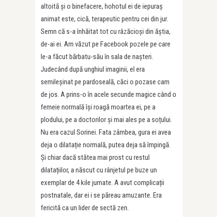
altoită și o binefacere, hohotul ei de iepuraș
animat este, cică, terapeutic pentru cei din jur.
Semn că s-a înhăitat tot cu râzăcioși din ăștia,
de-ai ei. Am văzut pe Facebook pozele pe care
le-a făcut bărbatu-său în sala de nașteri.
Judecând după unghiul imaginii, el era
semileșinat pe pardoseală, căci o pozase cam
de jos. A prins-o în acele secunde magice când o
femeie normală își roagă moartea ei, pe a
plodului, pe a doctorilor și mai ales pe a soțului.
Nu era cazul Sorinei. Fata zâmbea, gura ei avea
deja o dilatație normală, putea deja să împingă.
Și chiar dacă stătea mai prost cu restul
dilatațiilor, a născut cu rânjetul pe buze un
exemplar de 4 kile jumate. A avut complicații
postnatale, dar ei i se păreau amuzante. Era
fericită ca un lider de sectă zen.