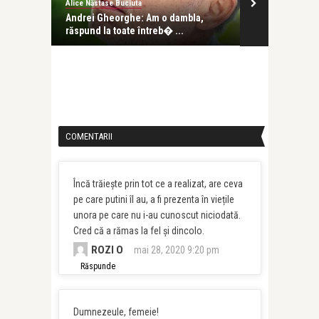
Alice Năstase Buciuta
revistatango.ro
i tu îmi
Andrei Gheorghe: Am o dambla,
Adrian Păune
răspund la toate întreb� ...
COMENTARII
Încă trăiește prin tot ce a realizat, are ceva
pe care putini îl au, a fi prezenta în viețile
unora pe care nu i-au cunoscut niciodată.
Cred că a rămas la fel și dincolo.
ROZI O
mai 28, 2020 9:20 pm
Răspunde
Dumnezeule, femeie!