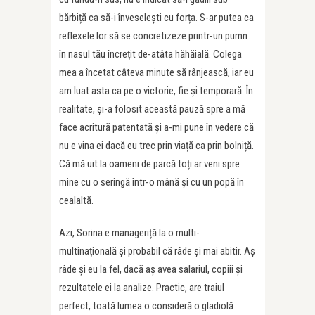
bărbiță ca să-i înveselești cu forța. S-ar putea ca
reflexele lor să se concretizeze printr-un pumn
în nasul tău încrețit de-atâta hăhăială. Colega
mea a încetat câteva minute să rânjească, iar eu
am luat asta ca pe o victorie, fie și temporară. În
realitate, și-a folosit această pauză spre a mă
face acritură patentată și a-mi pune în vedere că
nu e vina ei dacă eu trec prin viață ca prin bolniță.
Că mă uit la oameni de parcă toți ar veni spre
mine cu o seringă într-o mână și cu un popă în
cealaltă.
Azi, Sorina e manageriță la o multi-
multinațională și probabil că râde și mai abitir. Aș
râde și eu la fel, dacă aș avea salariul, copiii și
rezultatele ei la analize. Practic, are traiul
perfect, toată lumea o consideră o gladiolă