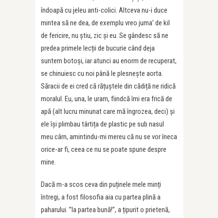
îndoapă cu jeleu anti-colici. Altceva nu-i duce
mintea să ne dea, de exemplu vreo juma’ de kil
de fericire, nu știu, zic și eu. Se gândesc să ne
predea primele lecții de bucurie când deja
suntem botoși, iar atunci au enorm de recuperat,
se chinuiesc cu noi până le plesnește aorta.
Săracii de ei cred că rățuștele din cădiță ne ridică
moralul. Eu, una, le uram, fiindcă îmi era frică de
apă (alt lucru minunat care mă îngrozea, deci) și
ele își plimbau târtița de plastic pe sub nasul
meu cârn, amintindu-mi mereu că nu se vor îneca
orice-ar fi, ceea ce nu se poate spune despre
mine.
Dacă m-a scos ceva din puținele mele minți
întregi, a fost filosofia aia cu partea plină a
paharului. ”Ia partea bună!”, a țipurit o prietenă,