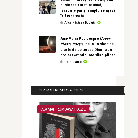
business curat, asumat,
lucrurile pur și simplu se așază
în favoarea ta
de
Alice Năstase Buciuta
Ana-Maria Pop despre 𝐶𝑜𝑣𝑜𝑟
𝑃𝑙𝑎𝑛𝑡𝑒 𝑃𝑜𝑒𝑧𝑖𝑒: de la un shop de
plante de pe terasa Obor la un
proiect artistic interdisciplinar
de
revistatango
CEA MAI FRUMOASA POEZIE
CEA MAI FRUMOASA POEZIE