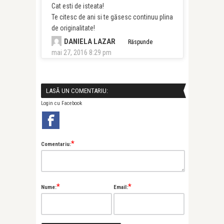
Cat esti de isteata!
Te citesc de ani si te găsesc continuu plina
de originalitate!
DANIELA LAZAR
Răspunde
mai 27, 2016 8:29 pm
LASĂ UN COMENTARIU:
Login cu Facebook
*
Comentariu:
*
*
Nume:
Email: