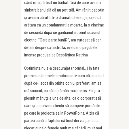
când m-a părăsit un bărbat fără de care aveam
sinistra bănuială că nu pot trăi. Am rânjit cabotin
și aveam părul într-o dramatică erecție, cred că
arătam ca un condamnat la moarte, la o cincime
de secundă după ce gardianul a pornit scaunul
electric. ”Care parte bună?”, am cutezat să cer
detalii despre catastrofă, evaluând pagubele
imense produse de Despărțirea Katrina.
Optimista nu s-a descurajat (normal…) în fața
promisiunilor mele emoționante cum că, imediat
după ce-i scot din orbite ochiul preferat, am să
mă sinucid, ca să nu rămân mai prejos. Ea și-a
plesnit mânuțele una de alta, ca o corporatistă
care și-a convins clienții să cumpere porcăriile
pe care le proiecta ea în PowerPoint. A zis că
partea bună a faptului că boul din viața mea a
plecat după o femeie mult mai tânără, mult mai