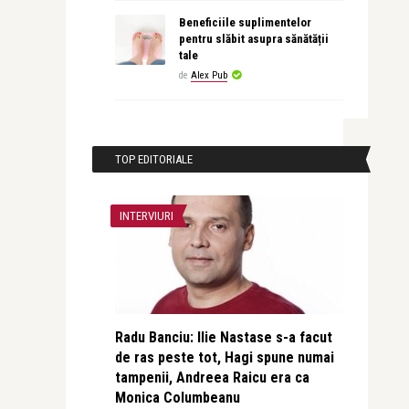
Beneficiile suplimentelor
pentru slăbit asupra sănătății
tale
de
Alex Pub
TOP EDITORIALE
INTERVIURI
Radu Banciu: Ilie Nastase s-a facut
de ras peste tot, Hagi spune numai
tampenii, Andreea Raicu era ca
Monica Columbeanu