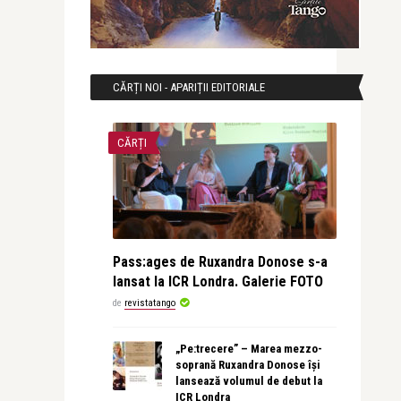
CĂRȚI NOI - APARIȚII EDITORIALE
CĂRȚI
Pass:ages de Ruxandra Donose s-a
lansat la ICR Londra. Galerie FOTO
de
revistatango
„Pe:trecere” – Marea mezzo-
soprană Ruxandra Donose își
lansează volumul de debut la
ICR Londra