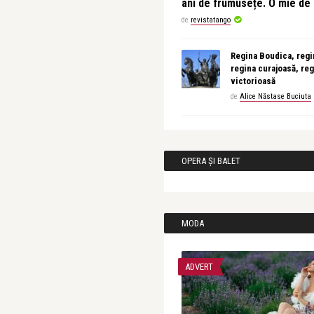
ani de frumusețe. O mie d
de
revistatango
Regina Boudica, regin
regina curajoasă, reg
victorioasă
de
Alice Năstase Buciuta
OPERA ȘI BALET
MODA
ADVERT