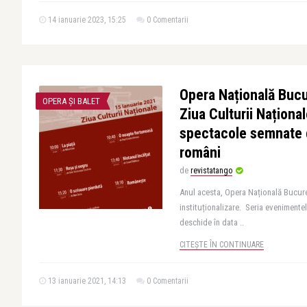
14 ianuarie 2023, 15:25
0 Comentarii
Opera Națională Bucu
OPERA ȘI BALET
Ziua Culturii Naționa
spectacole semnate 
români
de
revistatango
Anul acesta, Opera Națională Bucureș
instituționalizare. Seria evenimente
deschide în data ..
CITEȘTE ÎN CONTINUARE
13 ianuarie 2021, 14:13
0 Comentarii