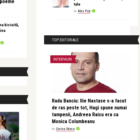
e poeme
tale
de
Alex Pub
a biciuită,
ina
TOP EDITORIALE
INTERVIURI
Radu Banciu: Ilie Nastase s-a facut
de ras peste tot, Hagi spune numai
tampenii, Andreea Raicu era ca
Monica Columbeanu
de
Corina Stoica