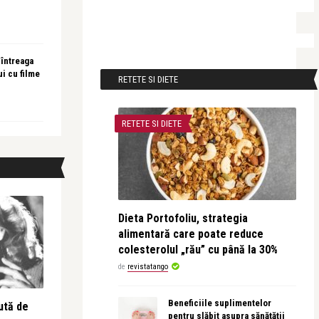
 întreaga
ui cu filme
RETETE SI DIETE
RETETE SI DIETE
Dieta Portofoliu, strategia
alimentară care poate reduce
colesterolul „rău” cu până la 30%
de
revistatango
Beneficiile suplimentelor
ută de
pentru slăbit asupra sănătății