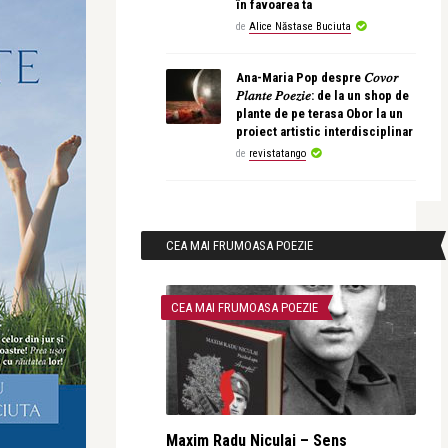
în favoarea ta
de
Alice Năstase Buciuta
Ana-Maria Pop despre 𝐶𝑜𝑣𝑜𝑟
𝑃𝑙𝑎𝑛𝑡𝑒 𝑃𝑜𝑒𝑧𝑖𝑒: de la un shop de
plante de pe terasa Obor la un
proiect artistic interdisciplinar
de
revistatango
CEA MAI FRUMOASA POEZIE
CEA MAI FRUMOASA POEZIE
Maxim Radu Niculai – Sens