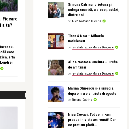
Simona Catrina, prietena și
colega noastră, a plecat, astăzi,
dintre noi
e. Fiecare
de
Alice Năstase Buciuta
i a ta?
Then & Now – Mihaela
Radulescu
 Burescu.
de
revistatango.ro Marea Dragoste
modă care
ica, arta
Alice Nastase Buciuta – Trufia
 Londrei
de a fi tanar
de
revistatango.ro Marea Dragoste
Malina Olinescu s-a sinucis,
dupa o mare si trista dragoste
de
Simona Catrina
Nicu Covaci: Tot ce mi-am
propus in viata am reusit! Dar
ce pret am platit…