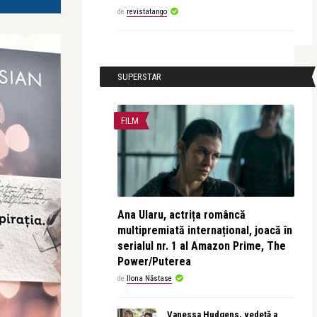
de
revistatango
SUPERSTAR
FILM
Ana Ularu, actrița româncă
multipremiată internațional, joacă în
serialul nr. 1 al Amazon Prime, The
Power/Puterea
de
Ilona Năstase
Vanessa Hudgens, vedetă a