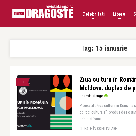
Celebritati
Litere
S
Tag:
15 ianuarie
Ziua culturii în Româ
LIFE
Moldova: duplex de po
de
revistatango
Proiectul „Ziua culturii în România
politici culturale”, produs de Po
prin platforma ..
CITEȘTE ÎN CONTINUARE