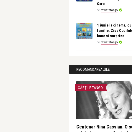
Caro
de
revistatango
1 iunie la cinema, cu
familie. Ziua Copilul
bune și surprize
de
revistatango
RECOMANDAREA ZILEI
CĂRȚILE TANGO
Centenar Nina Cassian. O s