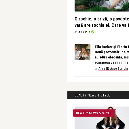
O rochie, o briză, o povest
vară are rochia ei. Care va f
de
Alex Pub
Ella Barker și Florin
Două prezentări de 
au adus eleganța, muz
românească în inima
de
Alice Năstase Buciuta
BEAUTY NEWS & STYLE
BEAUTY NEWS & STYLE