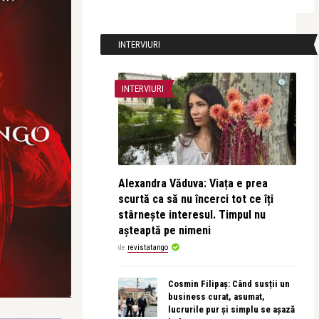
INTERVIURI
INTERVIURI
Alexandra Văduva: Viața e prea
scurtă ca să nu încerci tot ce îți
stârnește interesul. Timpul nu
așteaptă pe nimeni
de
revistatango
Cosmin Filipaș: Când susții un
business curat, asumat,
lucrurile pur și simplu se așază