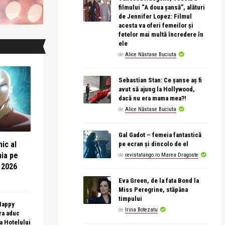
filmului “A doua șansă”, alături
de Jennifer Lopez: Filmul
acesta va oferi femeilor și
fetelor mai multă încredere în
ele
de
Alice Năstase Buciuta
Sebastian Stan: Ce șanse aș fi
avut să ajung la Hollywood,
dacă nu era mama mea?!
de
Alice Năstase Buciuta
Gal Gadot – femeia fantastică
ic al
pe ecran și dincolo de el
nia pe
de
revistatango.ro Marea Dragoste
 2026
Eva Green, de la fata Bond la
Miss Peregrine, stăpâna
timpului
 Happy
de
Irina Botezatu
ra aduc
sa Hotelului