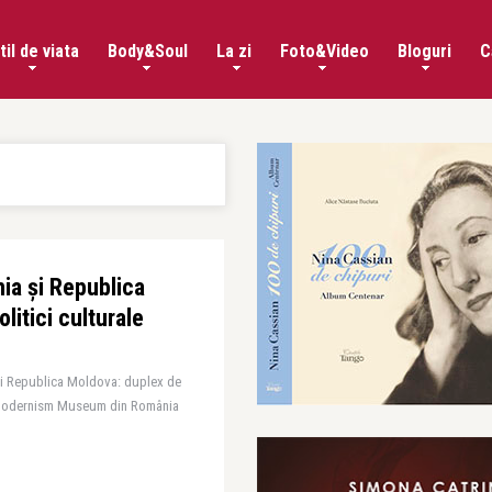
til de viata
Body&Soul
La zi
Foto&Video
Bloguri
C
nia și Republica
litici culturale
 și Republica Moldova: duplex de
stModernism Museum din România