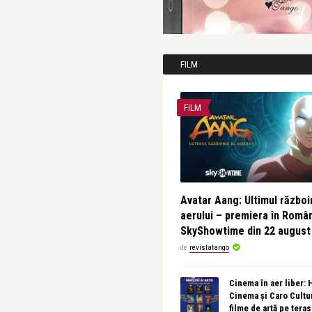
FILM
FILM
Avatar Aang: Ultimul războin
aerului – premiera în Româ
SkyShowtime din 22 august
de
revistatango
Cinema în aer liber:
Cinema și Caro Cultu
filme de artă pe tera