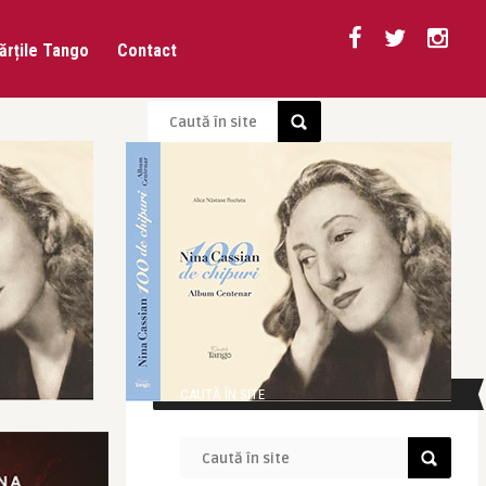
ărțile Tango
Contact
CAUTĂ ÎN SITE