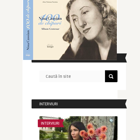
CAUTĂ ÎN SITE
INTERVIURI
INTERVIURI