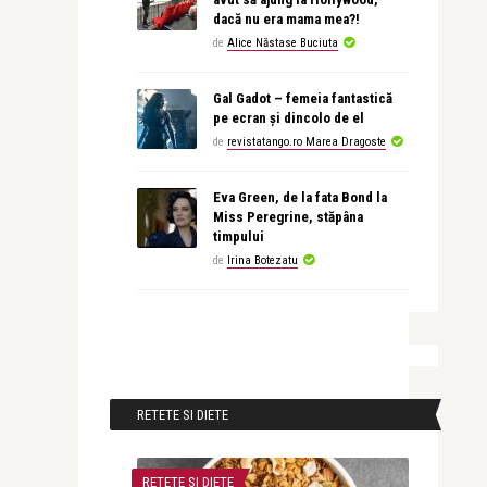
dacă nu era mama mea?!
de
Alice Năstase Buciuta
Gal Gadot – femeia fantastică
pe ecran și dincolo de el
de
revistatango.ro Marea Dragoste
Eva Green, de la fata Bond la
Miss Peregrine, stăpâna
timpului
de
Irina Botezatu
RETETE SI DIETE
RETETE SI DIETE