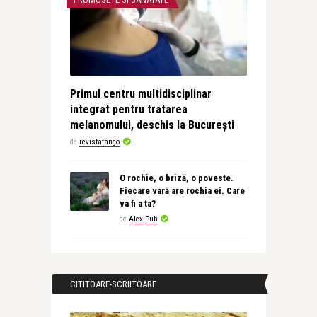
Primul centru multidisciplinar
integrat pentru tratarea
melanomului, deschis la București
de
revistatango
O rochie, o briză, o poveste.
Fiecare vară are rochia ei. Care
va fi a ta?
de
Alex Pub
CITITOARE-SCRIITOARE