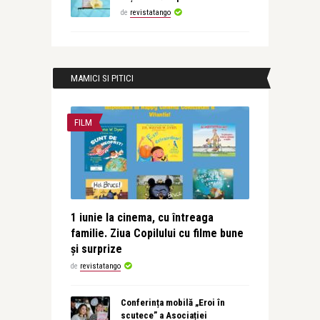
de
revistatango
MAMICI SI PITICI
FILM
1 iunie la cinema, cu întreaga
familie. Ziua Copilului cu filme bune
și surprize
de
revistatango
Conferința mobilă „Eroi în
scutece” a Asociației