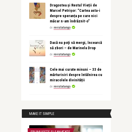
Dragostea și Restul Vieții de
Marcel Petrișor: “Cartea asta-i
despre speranța pe care nici
măcar n-am îndrăznit-o”
de
revistatango
Dacă nu poţi să mergi, încearcă
să zbori – de Marinela Drop
de
revistatango
Cele mai curate minuni – 33 de
mărturisiri despre întâlnirea cu
miracolele divinității
de
revistatango
MAKE IT SIMPLE
FRUMUSETE SI SANATATE