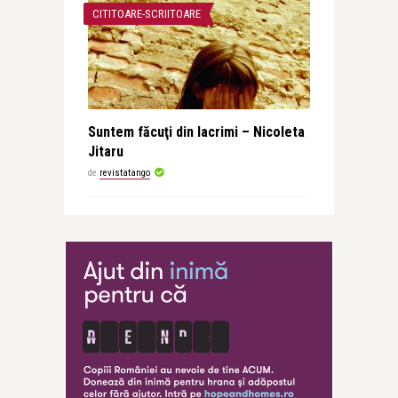
CITITOARE-SCRIITOARE
Suntem făcuţi din lacrimi – Nicoleta
Jitaru
de
revistatango