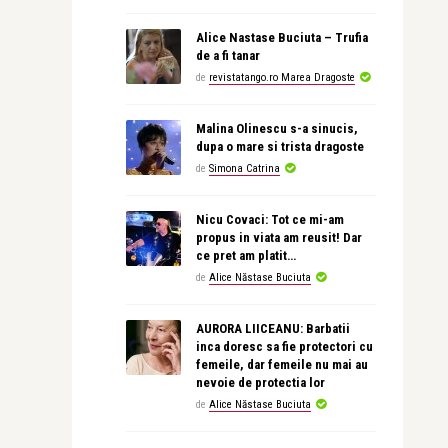
Alice Nastase Buciuta – Trufia
de a fi tanar
de
revistatango.ro Marea Dragoste
Malina Olinescu s-a sinucis,
dupa o mare si trista dragoste
de
Simona Catrina
Nicu Covaci: Tot ce mi-am
propus in viata am reusit! Dar
ce pret am platit…
de
Alice Năstase Buciuta
AURORA LIICEANU: Barbatii
inca doresc sa fie protectori cu
femeile, dar femeile nu mai au
nevoie de protectia lor
de
Alice Năstase Buciuta