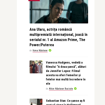
Ana Ularu, actrița româncă
multipremiată internațional, joacă în
serialul nr. 1 al Amazon Prime, The
Power/Puterea
de
Ilona Năstase
Vanessa Hudgens, vedetă a
filmului “A doua șansă”, alături
de Jennifer Lopez: Filmul
acesta va oferi femeilor și
fetelor mai multă încredere în
ele
de
Alice Năstase Buciuta
Sebastian Stan: Ce șanse aș fi
avut să ajung la Hollywood,