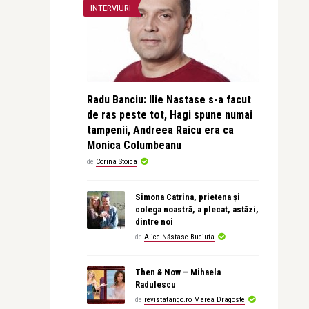
INTERVIURI
Radu Banciu: Ilie Nastase s-a facut
de ras peste tot, Hagi spune numai
tampenii, Andreea Raicu era ca
Monica Columbeanu
de
Corina Stoica
Simona Catrina, prietena și
colega noastră, a plecat, astăzi,
dintre noi
de
Alice Năstase Buciuta
Then & Now – Mihaela
Radulescu
de
revistatango.ro Marea Dragoste