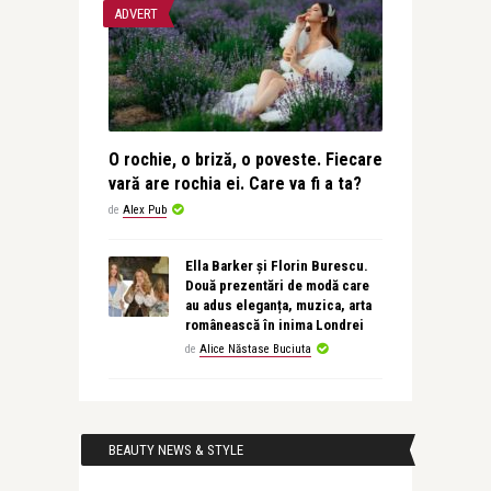
ADVERT
O rochie, o briză, o poveste. Fiecare
vară are rochia ei. Care va fi a ta?
de
Alex Pub
Ella Barker și Florin Burescu.
Două prezentări de modă care
au adus eleganța, muzica, arta
românească în inima Londrei
de
Alice Năstase Buciuta
BEAUTY NEWS & STYLE