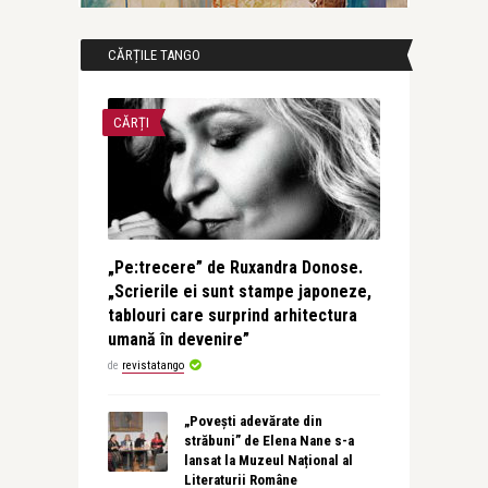
CĂRȚILE TANGO
CĂRȚI
„Pe:trecere” de Ruxandra Donose.
„Scrierile ei sunt stampe japoneze,
tablouri care surprind arhitectura
umană în devenire”
de
revistatango
„Povești adevărate din
străbuni” de Elena Nane s-a
lansat la Muzeul Național al
Literaturii Române