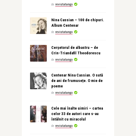
de
revistatango
Nina Cassian – 100 de chipuri.
Album Centenar
de
revistatango
Cerșetorul de albastru – de
Crin-Triandafil Theodorescu
de
revistatango
Centenar Nina Cassian. O sută
de ani de frumusețe. O mie de
poeme
de
revistatango
Cele mai înalte uimiri – cartea
celor 33 de autori care s-au
întâlnit cu miracolul
de
revistatango