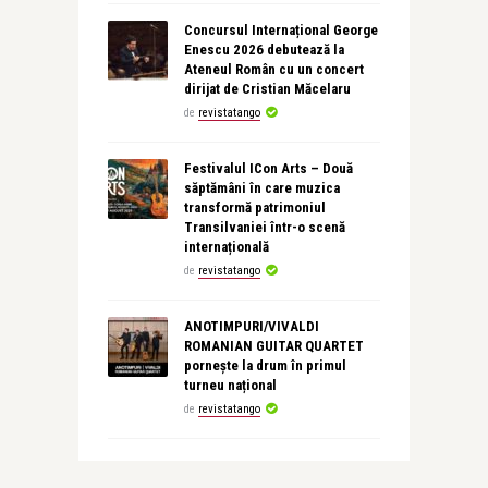
Concursul Internațional George
Enescu 2026 debutează la
Ateneul Român cu un concert
dirijat de Cristian Măcelaru
de
revistatango
Festivalul ICon Arts – Două
săptămâni în care muzica
transformă patrimoniul
Transilvaniei într-o scenă
internațională
de
revistatango
ANOTIMPURI/VIVALDI
ROMANIAN GUITAR QUARTET
pornește la drum în primul
turneu național
de
revistatango