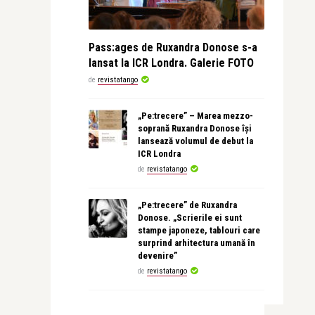
Pass:ages de Ruxandra Donose s-a
lansat la ICR Londra. Galerie FOTO
de
revistatango
„Pe:trecere” – Marea mezzo-
soprană Ruxandra Donose își
lansează volumul de debut la
ICR Londra
de
revistatango
„Pe:trecere” de Ruxandra
Donose. „Scrierile ei sunt
stampe japoneze, tablouri care
surprind arhitectura umană în
devenire”
de
revistatango