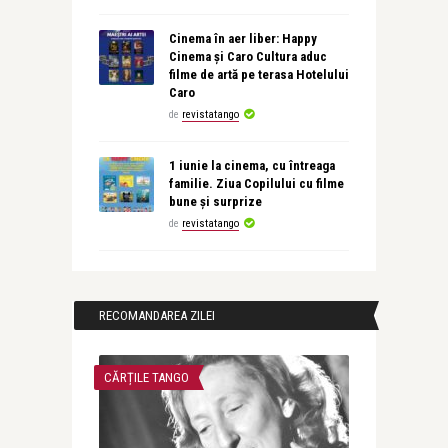
Cinema în aer liber: Happy
Cinema și Caro Cultura aduc
filme de artă pe terasa Hotelului
Caro
de
revistatango
1 iunie la cinema, cu întreaga
familie. Ziua Copilului cu filme
bune și surprize
de
revistatango
RECOMANDAREA ZILEI
CĂRȚILE TANGO