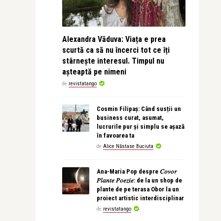
Alexandra Văduva: Viața e prea
scurtă ca să nu încerci tot ce îți
stârnește interesul. Timpul nu
așteaptă pe nimeni
de
revistatango
Cosmin Filipaș: Când susții un
business curat, asumat,
lucrurile pur și simplu se așază
în favoarea ta
de
Alice Năstase Buciuta
Ana-Maria Pop despre 𝐶𝑜𝑣𝑜𝑟
𝑃𝑙𝑎𝑛𝑡𝑒 𝑃𝑜𝑒𝑧𝑖𝑒: de la un shop de
plante de pe terasa Obor la un
proiect artistic interdisciplinar
de
revistatango