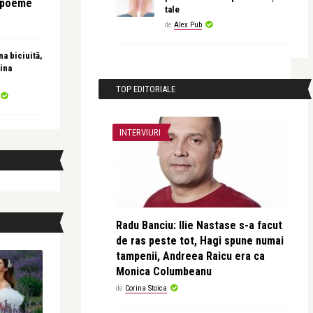
e poeme
tale
de
Alex Pub
a biciuită,
ina
TOP EDITORIALE
INTERVIURI
Radu Banciu: Ilie Nastase s-a facut
de ras peste tot, Hagi spune numai
tampenii, Andreea Raicu era ca
Monica Columbeanu
de
Corina Stoica