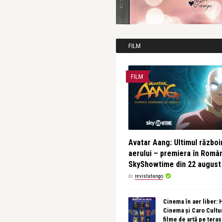
FILM
FILM
Avatar Aang: Ultimul războin
aerului – premiera în Româ
SkyShowtime din 22 august
de
revistatango
Cinema în aer liber:
Cinema și Caro Cultu
filme de artă pe tera