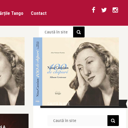
ărțile Tango
Contact
CAUTĂ ÎN SITE