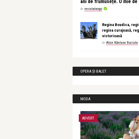
ani de frumusețe. O mie d
de
revistatango
Regina Boudica, regin
regina curajoasă, reg
victorioasă
de
Alice Năstase Buciuta
OPERA ȘI BALET
MODA
ADVERT