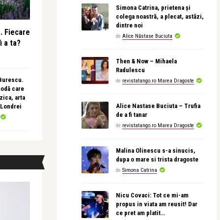
Simona Catrina, prietena și
colega noastră, a plecat, astăzi,
dintre noi
e. Fiecare
de
Alice Năstase Buciuta
i a ta?
Then & Now – Mihaela
Radulescu
 Burescu.
de
revistatango.ro Marea Dragoste
modă care
ica, arta
Alice Nastase Buciuta – Trufia
 Londrei
de a fi tanar
de
revistatango.ro Marea Dragoste
Malina Olinescu s-a sinucis,
dupa o mare si trista dragoste
de
Simona Catrina
Nicu Covaci: Tot ce mi-am
propus in viata am reusit! Dar
ce pret am platit…