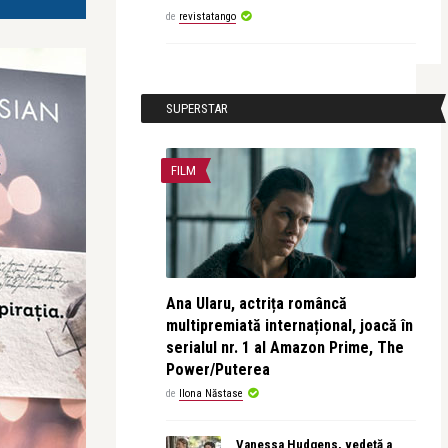
de
revistatango
SUPERSTAR
FILM
Ana Ularu, actrița româncă
multipremiată internațional, joacă în
serialul nr. 1 al Amazon Prime, The
Power/Puterea
de
Ilona Năstase
Vanessa Hudgens, vedetă a