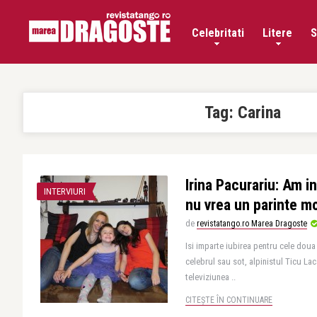
Celebritati
Litere
S
Tag:
Carina
Irina Pacurariu: Am in
INTERVIURI
nu vrea un parinte m
de
revistatango.ro Marea Dragoste
Isi imparte iubirea pentru cele doua f
celebrul sau sot, alpinistul Ticu La
televiziunea ..
CITEȘTE ÎN CONTINUARE