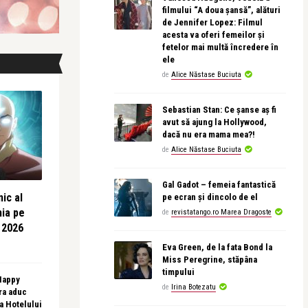
filmului “A doua șansă”, alături
de Jennifer Lopez: Filmul
acesta va oferi femeilor și
fetelor mai multă încredere în
ele
de
Alice Năstase Buciuta
Sebastian Stan: Ce șanse aș fi
avut să ajung la Hollywood,
dacă nu era mama mea?!
de
Alice Năstase Buciuta
Gal Gadot – femeia fantastică
ic al
pe ecran și dincolo de el
nia pe
de
revistatango.ro Marea Dragoste
 2026
Eva Green, de la fata Bond la
Miss Peregrine, stăpâna
timpului
 Happy
de
Irina Botezatu
ra aduc
sa Hotelului