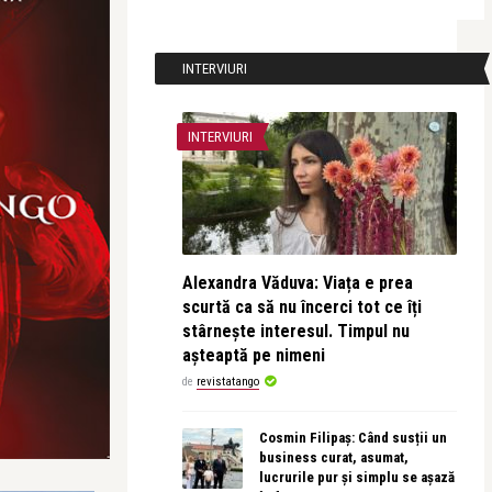
INTERVIURI
INTERVIURI
Alexandra Văduva: Viața e prea
scurtă ca să nu încerci tot ce îți
stârnește interesul. Timpul nu
așteaptă pe nimeni
de
revistatango
Cosmin Filipaș: Când susții un
business curat, asumat,
lucrurile pur și simplu se așază