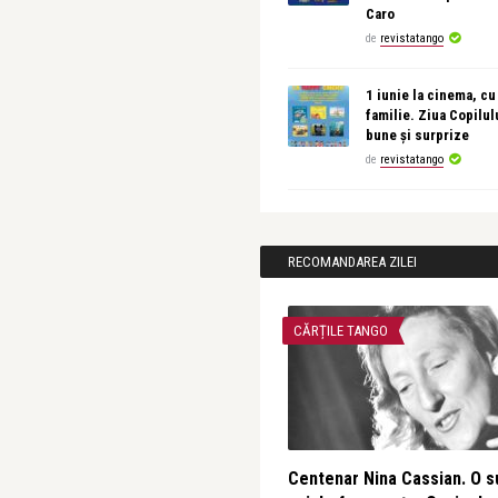
Caro
de
revistatango
1 iunie la cinema, cu
familie. Ziua Copilul
bune și surprize
de
revistatango
RECOMANDAREA ZILEI
CĂRȚILE TANGO
Centenar Nina Cassian. O s