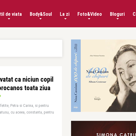
til de viata
Body&Soul
La zi
Foto&Video
Bloguri
C
vatat ca niciun copil
orocanos toata ziua
etite, Petra si Carina, si pentru
catusu, cu aceea, constanta, pentru