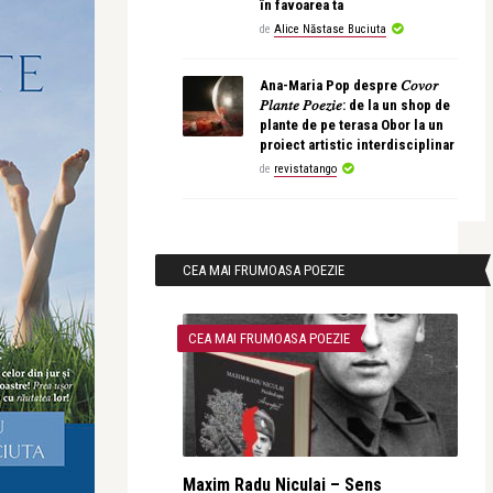
în favoarea ta
de
Alice Năstase Buciuta
Ana-Maria Pop despre 𝐶𝑜𝑣𝑜𝑟
𝑃𝑙𝑎𝑛𝑡𝑒 𝑃𝑜𝑒𝑧𝑖𝑒: de la un shop de
plante de pe terasa Obor la un
proiect artistic interdisciplinar
de
revistatango
CEA MAI FRUMOASA POEZIE
CEA MAI FRUMOASA POEZIE
Maxim Radu Niculai – Sens