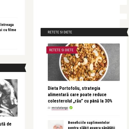
 întreaga
ui cu filme
RETETE SI DIETE
RETETE SI DIETE
Dieta Portofoliu, strategia
alimentară care poate reduce
colesterolul „rău” cu până la 30%
de
revistatango
Beneficiile suplimentelor
ută de
pentru slăbit asupra sănătății