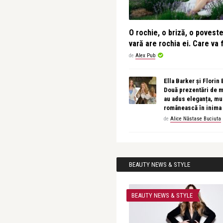
O rochie, o briză, o povest
vară are rochia ei. Care va f
de
Alex Pub
Ella Barker și Florin
Două prezentări de 
au adus eleganța, muz
românească în inima
de
Alice Năstase Buciuta
BEAUTY NEWS & STYLE
BEAUTY NEWS & STYLE