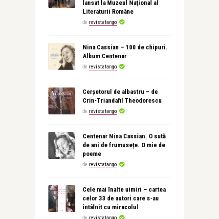
lansat la Muzeul Național al
Literaturii Române
de
revistatango
Nina Cassian – 100 de chipuri.
Album Centenar
de
revistatango
Cerșetorul de albastru – de
Crin-Triandafil Theodorescu
de
revistatango
Centenar Nina Cassian. O sută
de ani de frumusețe. O mie de
poeme
de
revistatango
Cele mai înalte uimiri – cartea
celor 33 de autori care s-au
întâlnit cu miracolul
de
revistatango