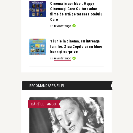
Cinema în aer liber: Happy
Cinema și Caro Cultura aduc
filme de artă pe terasa Hotelului
Caro
de
revistatango
1 iunie la cinema, cu întreaga
familie. Ziua Copilului cu filme
bune și surprize
de
revistatango
RECOMANDAREA ZILEI
CĂRȚILE TANGO