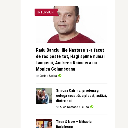
INTERVIURI
Radu Banciu: Ilie Nastase s-a facut
de ras peste tot, Hagi spune numai
tampenii, Andreea Raicu era ca
Monica Columbeanu
de
Corina Stoica
Simona Catrina, prietena și
colega noastră, a plecat, astăzi,
dintre noi
de
Alice Năstase Buciuta
Then & Now – Mihaela
Radulescu