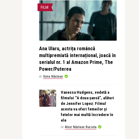
FILM
Ana Ularu, actrița româncă
multipremiată internațional, joacă în
serialul nr. 1 al Amazon Prime, The
Power/Puterea
de
Ilona Năstase
Vanessa Hudgens, vedetă a
filmului “A doua șansă”, alături
de Jennifer Lopez: Filmul
acesta va oferi femeilor și
fetelor mai multă încredere în
ele
de
Alice Năstase Buciuta