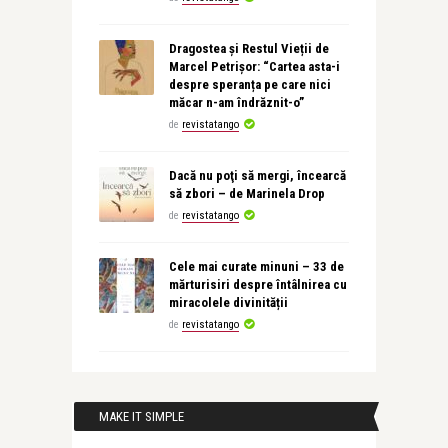
Dragostea și Restul Vieții de
Marcel Petrișor: “Cartea asta-i
despre speranța pe care nici
măcar n-am îndrăznit-o”
de
revistatango
Dacă nu poţi să mergi, încearcă
să zbori – de Marinela Drop
de
revistatango
Cele mai curate minuni – 33 de
mărturisiri despre întâlnirea cu
miracolele divinității
de
revistatango
MAKE IT SIMPLE