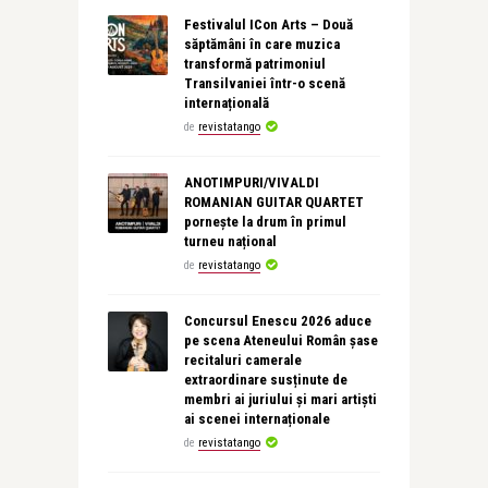
Festivalul ICon Arts – Două
săptămâni în care muzica
transformă patrimoniul
Transilvaniei într-o scenă
internațională
de
revistatango
ANOTIMPURI/VIVALDI
ROMANIAN GUITAR QUARTET
pornește la drum în primul
turneu național
de
revistatango
Concursul Enescu 2026 aduce
pe scena Ateneului Român șase
recitaluri camerale
extraordinare susținute de
membri ai juriului și mari artiști
ai scenei internaționale
de
revistatango