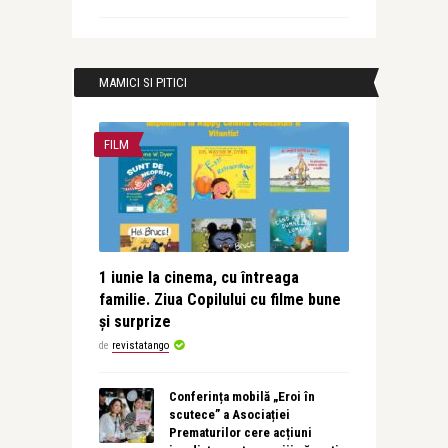
MAMICI SI PITICI
FILM
1 iunie la cinema, cu întreaga
familie. Ziua Copilului cu filme bune
și surprize
de
revistatango
Conferința mobilă „Eroi în
scutece” a Asociației
Prematurilor cere acțiuni