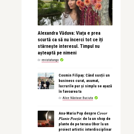
Alexandra Văduva: Viața e prea
scurtă ca să nu încerci tot ce îți
stârnește interesul. Timpul nu
așteaptă pe nimeni
de
revistatango
Cosmin Filipaș: Când susții un
business curat, asumat,
lucrurile pur și simplu se așază
în favoarea ta
de
Alice Năstase Buciuta
Ana-Maria Pop despre 𝐶𝑜𝑣𝑜𝑟
𝑃𝑙𝑎𝑛𝑡𝑒 𝑃𝑜𝑒𝑧𝑖𝑒: de la un shop de
plante de pe terasa Obor la un
proiect artistic interdisciplinar