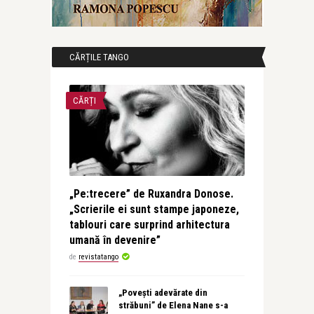
CĂRȚILE TANGO
CĂRȚI
„Pe:trecere” de Ruxandra Donose.
„Scrierile ei sunt stampe japoneze,
tablouri care surprind arhitectura
umană în devenire”
de
revistatango
„Povești adevărate din
străbuni” de Elena Nane s-a