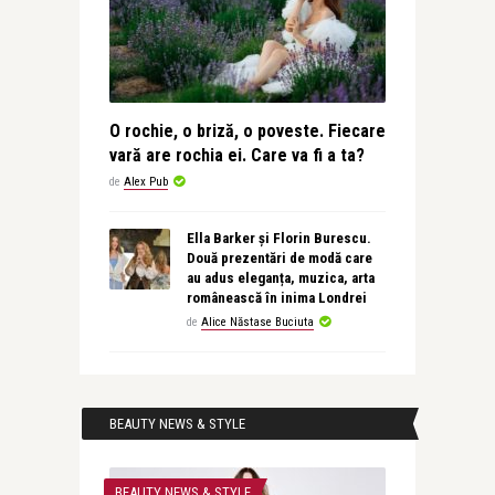
O rochie, o briză, o poveste. Fiecare
vară are rochia ei. Care va fi a ta?
de
Alex Pub
Ella Barker și Florin Burescu.
Două prezentări de modă care
au adus eleganța, muzica, arta
românească în inima Londrei
de
Alice Năstase Buciuta
BEAUTY NEWS & STYLE
BEAUTY NEWS & STYLE