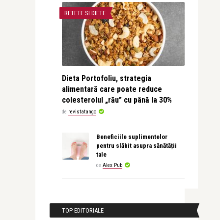
RETETE SI DIETE
Dieta Portofoliu, strategia
alimentară care poate reduce
colesterolul „rău” cu până la 30%
de
revistatango
Beneficiile suplimentelor
pentru slăbit asupra sănătății
tale
de
Alex Pub
TOP EDITORIALE