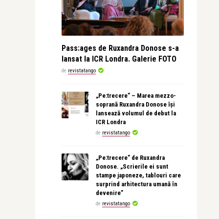
Pass:ages de Ruxandra Donose s-a
lansat la ICR Londra. Galerie FOTO
de
revistatango
„Pe:trecere” – Marea mezzo-
soprană Ruxandra Donose își
lansează volumul de debut la
ICR Londra
de
revistatango
„Pe:trecere” de Ruxandra
Donose. „Scrierile ei sunt
stampe japoneze, tablouri care
surprind arhitectura umană în
devenire”
de
revistatango