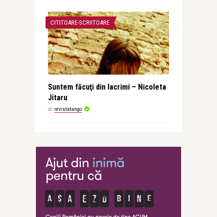
CITITOARE-SCRIITOARE
Suntem făcuţi din lacrimi – Nicoleta
Jitaru
de
revistatango