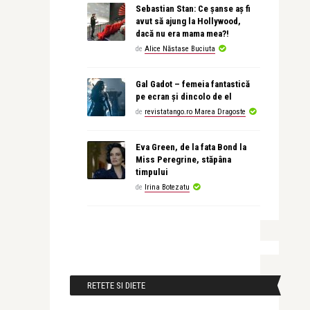
Sebastian Stan: Ce șanse aș fi
avut să ajung la Hollywood,
dacă nu era mama mea?!
de
Alice Năstase Buciuta
Gal Gadot – femeia fantastică
pe ecran și dincolo de el
de
revistatango.ro Marea Dragoste
Eva Green, de la fata Bond la
Miss Peregrine, stăpâna
timpului
de
Irina Botezatu
RETETE SI DIETE