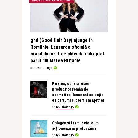
ghd (Good Hair Day) ajunge în
România. Lansarea oficială a
brandului nr. 1 de plăci de îndreptat
părul din Marea Britanie
de
revistatango
Farmec, cel mai mare
producător român de
cosmetice, lansează colecția
de parfumuri premium Epithet
de
revistatango
Colagen și frumusețe: cum
acționează în profunzime
de
revistatango