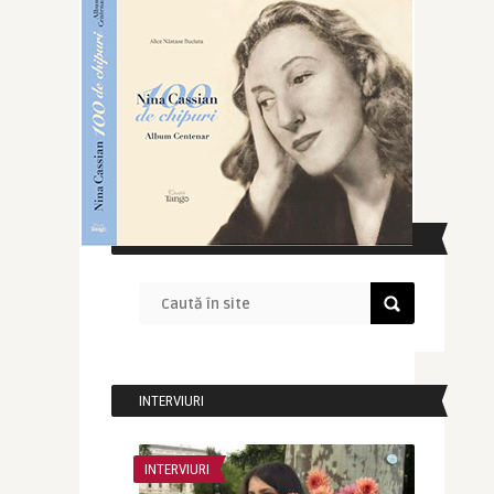
CAUTĂ ÎN SITE
INTERVIURI
INTERVIURI