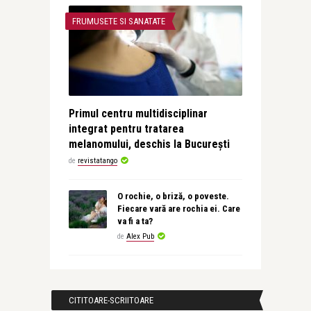
FRUMUSETE SI SANATATE
Primul centru multidisciplinar
integrat pentru tratarea
melanomului, deschis la București
de
revistatango
O rochie, o briză, o poveste.
Fiecare vară are rochia ei. Care
va fi a ta?
de
Alex Pub
CITITOARE-SCRIITOARE