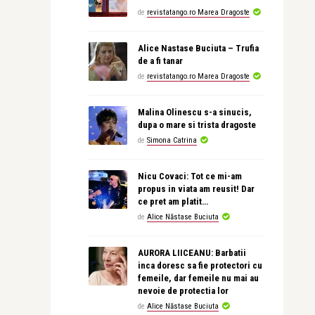
de
revistatango.ro Marea Dragoste
Alice Nastase Buciuta – Trufia
de a fi tanar
de
revistatango.ro Marea Dragoste
Malina Olinescu s-a sinucis,
dupa o mare si trista dragoste
de
Simona Catrina
Nicu Covaci: Tot ce mi-am
propus in viata am reusit! Dar
ce pret am platit…
de
Alice Năstase Buciuta
AURORA LIICEANU: Barbatii
inca doresc sa fie protectori cu
femeile, dar femeile nu mai au
nevoie de protectia lor
de
Alice Năstase Buciuta