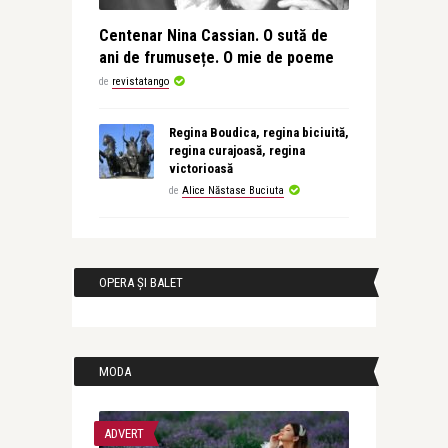
Centenar Nina Cassian. O sută de
ani de frumusețe. O mie de poeme
de
revistatango
Regina Boudica, regina biciuită,
regina curajoasă, regina
victorioasă
de
Alice Năstase Buciuta
OPERA ȘI BALET
MODA
ADVERT