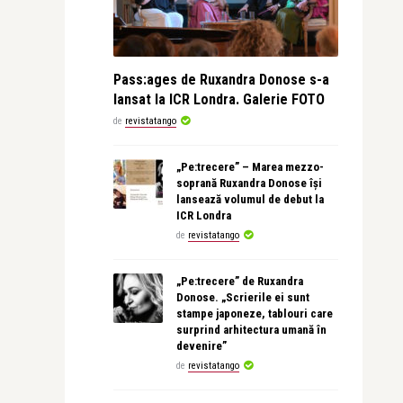
Pass:ages de Ruxandra Donose s-a
lansat la ICR Londra. Galerie FOTO
de
revistatango
„Pe:trecere” – Marea mezzo-
soprană Ruxandra Donose își
lansează volumul de debut la
ICR Londra
de
revistatango
„Pe:trecere” de Ruxandra
Donose. „Scrierile ei sunt
stampe japoneze, tablouri care
surprind arhitectura umană în
devenire”
de
revistatango