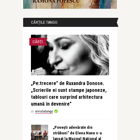
CĂRȚILE TANGO
CĂRȚI
„Pe:trecere” de Ruxandra Donose.
„Scrierile ei sunt stampe japoneze,
tablouri care surprind arhitectura
umană în devenire”
de
revistatango
„Povești adevărate din
străbuni” de Elena Nane s-a
lansat la Muzeul Național al