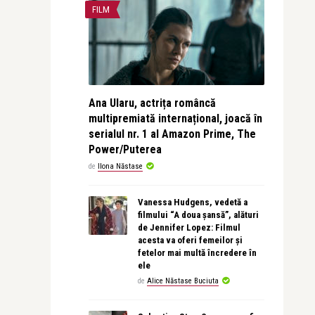
FILM
Ana Ularu, actrița româncă
multipremiată internațional, joacă în
serialul nr. 1 al Amazon Prime, The
Power/Puterea
de
Ilona Năstase
Vanessa Hudgens, vedetă a
filmului “A doua șansă”, alături
de Jennifer Lopez: Filmul
acesta va oferi femeilor și
fetelor mai multă încredere în
ele
de
Alice Năstase Buciuta