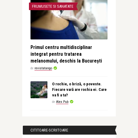
FRUMUSETE SI SANATATE
Primul centru multidisciplinar
integrat pentru tratarea
melanomului, deschis la București
de
revistatango
O rochie, o briză, o poveste.
Fiecare vară are rochia ei. Care
va fi a ta?
de
Alex Pub
CITITOARE-SCRIITOARE