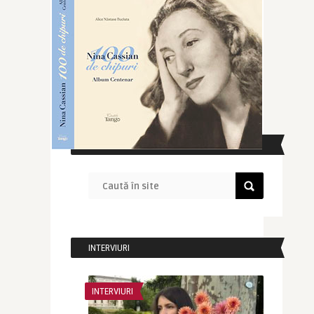
CAUTĂ ÎN SITE
INTERVIURI
INTERVIURI