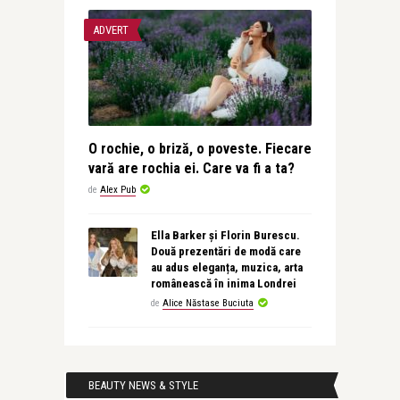
ADVERT
O rochie, o briză, o poveste. Fiecare
vară are rochia ei. Care va fi a ta?
de
Alex Pub
Ella Barker și Florin Burescu.
Două prezentări de modă care
au adus eleganța, muzica, arta
românească în inima Londrei
de
Alice Năstase Buciuta
BEAUTY NEWS & STYLE