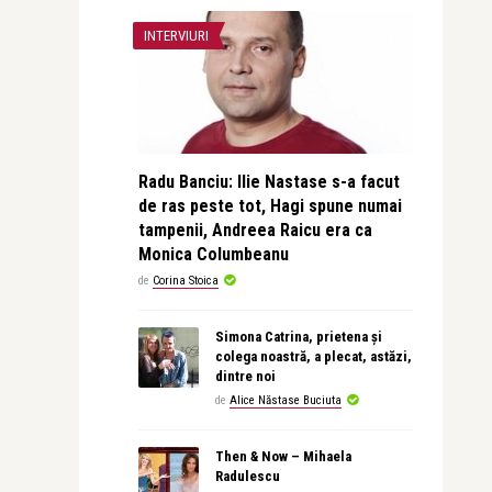
INTERVIURI
Radu Banciu: Ilie Nastase s-a facut
de ras peste tot, Hagi spune numai
tampenii, Andreea Raicu era ca
Monica Columbeanu
de
Corina Stoica
Simona Catrina, prietena și
colega noastră, a plecat, astăzi,
dintre noi
de
Alice Năstase Buciuta
Then & Now – Mihaela
Radulescu