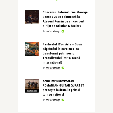
Concursul Internațional George
Enescu 2026 debutează la
Ateneul Român cu un concert
dirijat de Cristian Măcelaru
de
revistatango
Festivalul ICon Arts – Două
săptămâni în care muzica
transformă patrimoniul
Transilvaniei într-o scenă
internațională
de
revistatango
ANOTIMPURI/VIVALDI
ROMANIAN GUITAR QUARTET
pornește la drum în primul
turneu național
de
revistatango