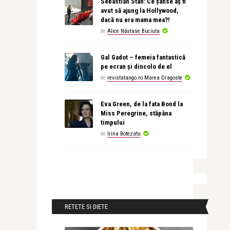
Sebastian Stan: Ce șanse aș fi
avut să ajung la Hollywood,
dacă nu era mama mea?!
de
Alice Năstase Buciuta
Gal Gadot – femeia fantastică
pe ecran și dincolo de el
de
revistatango.ro Marea Dragoste
Eva Green, de la fata Bond la
Miss Peregrine, stăpâna
timpului
de
Irina Botezatu
RETETE SI DIETE