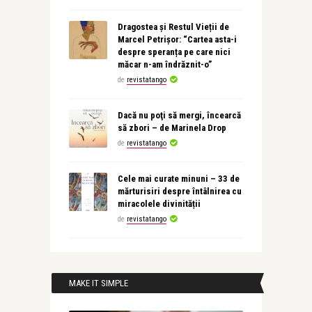
Dragostea și Restul Vieții de
Marcel Petrișor: “Cartea asta-i
despre speranța pe care nici
măcar n-am îndrăznit-o”
de
revistatango
Dacă nu poţi să mergi, încearcă
să zbori – de Marinela Drop
de
revistatango
Cele mai curate minuni – 33 de
mărturisiri despre întâlnirea cu
miracolele divinității
de
revistatango
MAKE IT SIMPLE