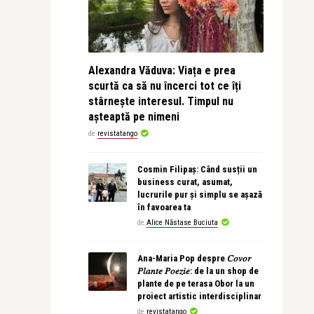
Alexandra Văduva: Viața e prea
scurtă ca să nu încerci tot ce îți
stârnește interesul. Timpul nu
așteaptă pe nimeni
de
revistatango
Cosmin Filipaș: Când susții un
business curat, asumat,
lucrurile pur și simplu se așază
în favoarea ta
de
Alice Năstase Buciuta
Ana-Maria Pop despre 𝐶𝑜𝑣𝑜𝑟
𝑃𝑙𝑎𝑛𝑡𝑒 𝑃𝑜𝑒𝑧𝑖𝑒: de la un shop de
plante de pe terasa Obor la un
proiect artistic interdisciplinar
de
revistatango