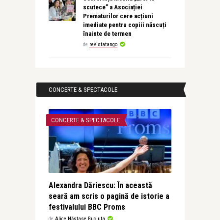
scutece” a Asociației
Prematurilor cere acțiuni
imediate pentru copiii născuți
înainte de termen
de
revistatango
CONCERTE & SPECTACOLE
CONCERTE & SPECTACOLE
Alexandra Dăriescu: În această
seară am scris o pagină de istorie a
festivalului BBC Proms
de
Alice Năstase Buciuta