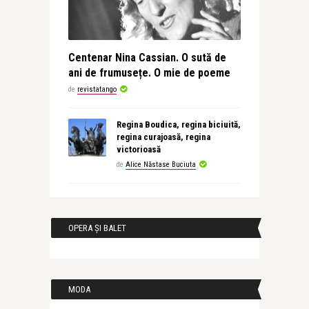
Centenar Nina Cassian. O sută de
ani de frumusețe. O mie de poeme
de
revistatango
Regina Boudica, regina biciuită,
regina curajoasă, regina
victorioasă
de
Alice Năstase Buciuta
OPERA ȘI BALET
MODA