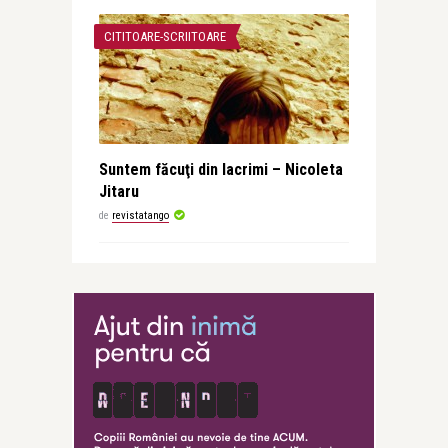
CITITOARE-SCRIITOARE
Suntem făcuţi din lacrimi – Nicoleta
Jitaru
de
revistatango