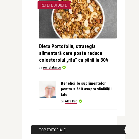
RETETE SI DIETE
Dieta Portofoliu, strategia
alimentară care poate reduce
colesterolul „rău” cu până la 30%
de
revistatango
Beneficiile suplimentelor
pentru slăbit asupra sănătății
tale
de
Alex Pub
TOP EDITORIALE