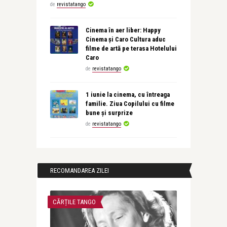
de
revistatango
Cinema în aer liber: Happy
Cinema și Caro Cultura aduc
filme de artă pe terasa Hotelului
Caro
de
revistatango
1 iunie la cinema, cu întreaga
familie. Ziua Copilului cu filme
bune și surprize
de
revistatango
RECOMANDAREA ZILEI
CĂRȚILE TANGO