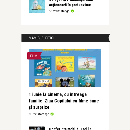
acționează în profunzime
de
revistatango
MAMICI SI PITICI
FILM
1 iunie la cinema, cu întreaga
familie. Ziua Copilului cu filme bune
și surprize
de
revistatango
Conferința mobilă „Eroi în