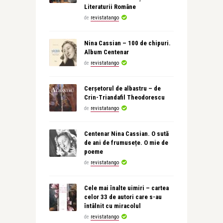
Literaturii Române
de
revistatango
Nina Cassian – 100 de chipuri.
Album Centenar
de
revistatango
Cerșetorul de albastru – de
Crin-Triandafil Theodorescu
de
revistatango
Centenar Nina Cassian. O sută
de ani de frumusețe. O mie de
poeme
de
revistatango
Cele mai înalte uimiri – cartea
celor 33 de autori care s-au
întâlnit cu miracolul
de
revistatango