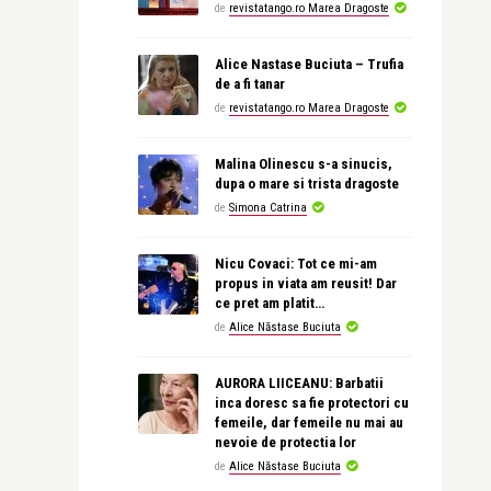
de
revistatango.ro Marea Dragoste
Alice Nastase Buciuta – Trufia
de a fi tanar
de
revistatango.ro Marea Dragoste
Malina Olinescu s-a sinucis,
dupa o mare si trista dragoste
de
Simona Catrina
Nicu Covaci: Tot ce mi-am
propus in viata am reusit! Dar
ce pret am platit…
de
Alice Năstase Buciuta
AURORA LIICEANU: Barbatii
inca doresc sa fie protectori cu
femeile, dar femeile nu mai au
nevoie de protectia lor
de
Alice Năstase Buciuta