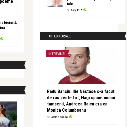
e poeme
tale
de
Alex Pub
a biciuită,
ina
TOP EDITORIALE
INTERVIURI
Radu Banciu: Ilie Nastase s-a facut
de ras peste tot, Hagi spune numai
tampenii, Andreea Raicu era ca
Monica Columbeanu
de
Corina Stoica