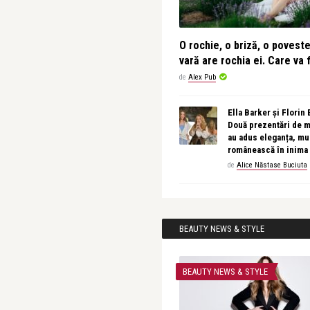
O rochie, o briză, o povest
vară are rochia ei. Care va f
de
Alex Pub
Ella Barker și Florin
Două prezentări de 
au adus eleganța, muz
românească în inima
de
Alice Năstase Buciuta
BEAUTY NEWS & STYLE
BEAUTY NEWS & STYLE