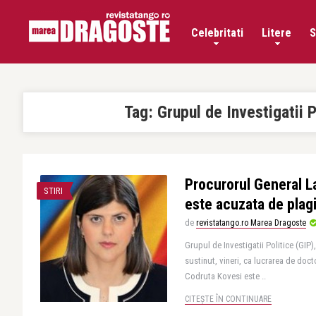
Celebritati
Litere
S
Tag:
Grupul de Investigatii P
Procurorul General L
STIRI
este acuzata de plag
de
revistatango.ro Marea Dragoste
Grupul de Investigatii Politice (GI
sustinut, vineri, ca lucrarea de doc
Codruta Kovesi este ..
CITEȘTE ÎN CONTINUARE