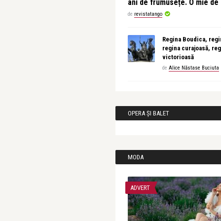
ani de frumusețe. O mie d
de
revistatango
Regina Boudica, regin
regina curajoasă, reg
victorioasă
de
Alice Năstase Buciuta
OPERA ȘI BALET
MODA
ADVERT