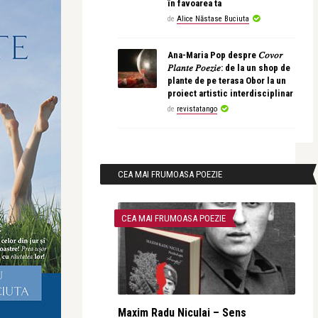
în favoarea ta
de
Alice Năstase Buciuta
Ana-Maria Pop despre 𝐶𝑜𝑣𝑜𝑟
𝑃𝑙𝑎𝑛𝑡𝑒 𝑃𝑜𝑒𝑧𝑖𝑒: de la un shop de
plante de pe terasa Obor la un
proiect artistic interdisciplinar
de
revistatango
CEA MAI FRUMOASA POEZIE
CEA MAI FRUMOASA POEZIE
Maxim Radu Niculai – Sens