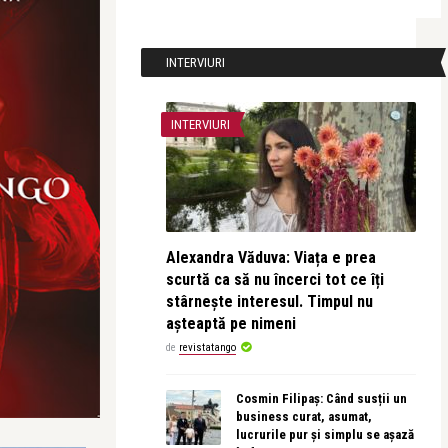
INTERVIURI
INTERVIURI
Alexandra Văduva: Viața e prea
scurtă ca să nu încerci tot ce îți
stârnește interesul. Timpul nu
așteaptă pe nimeni
de
revistatango
Cosmin Filipaș: Când susții un
business curat, asumat,
lucrurile pur și simplu se așază