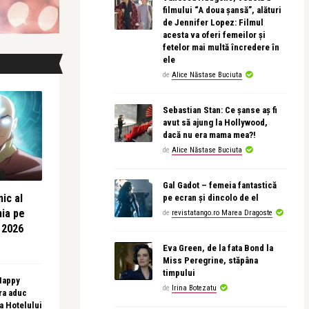
filmului “A doua șansă”, alături
de Jennifer Lopez: Filmul
acesta va oferi femeilor și
fetelor mai multă încredere în
ele
de
Alice Năstase Buciuta
Sebastian Stan: Ce șanse aș fi
avut să ajung la Hollywood,
dacă nu era mama mea?!
de
Alice Năstase Buciuta
Gal Gadot – femeia fantastică
ic al
pe ecran și dincolo de el
nia pe
de
revistatango.ro Marea Dragoste
 2026
Eva Green, de la fata Bond la
Miss Peregrine, stăpâna
timpului
 Happy
de
Irina Botezatu
ra aduc
sa Hotelului