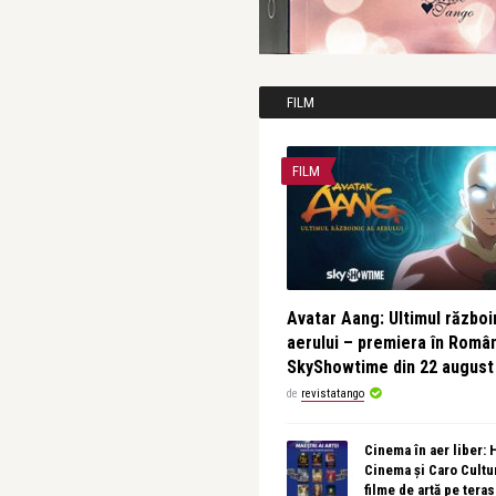
FILM
FILM
Avatar Aang: Ultimul războin
aerului – premiera în Româ
SkyShowtime din 22 august
de
revistatango
Cinema în aer liber:
Cinema și Caro Cultu
filme de artă pe tera