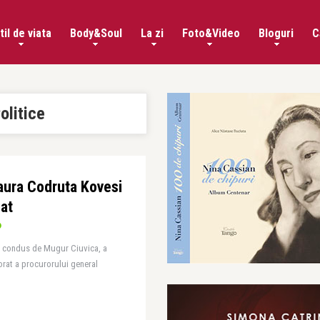
til de viata
Body&Soul
La zi
Foto&Video
Bloguri
C
olitice
aura Codruta Kovesi
iat
P), condus de Mugur Ciuvica, a
torat a procurorului general