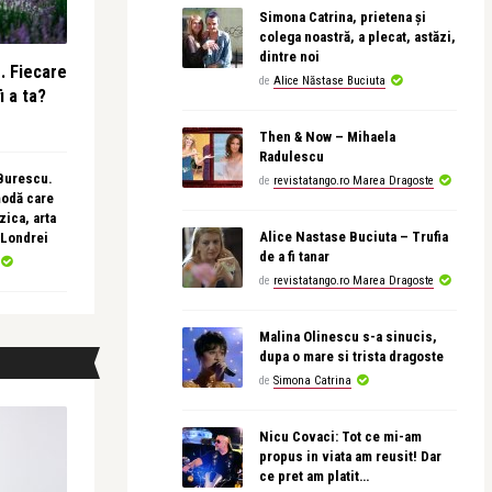
Simona Catrina, prietena și
colega noastră, a plecat, astăzi,
dintre noi
e. Fiecare
de
Alice Năstase Buciuta
i a ta?
Then & Now – Mihaela
Radulescu
 Burescu.
de
revistatango.ro Marea Dragoste
modă care
ica, arta
Alice Nastase Buciuta – Trufia
 Londrei
de a fi tanar
de
revistatango.ro Marea Dragoste
Malina Olinescu s-a sinucis,
dupa o mare si trista dragoste
de
Simona Catrina
Nicu Covaci: Tot ce mi-am
propus in viata am reusit! Dar
ce pret am platit…