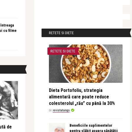
 întreaga
ui cu filme
RETETE SI DIETE
RETETE SI DIETE
Dieta Portofoliu, strategia
alimentară care poate reduce
colesterolul „rău” cu până la 30%
de
revistatango
Beneficiile suplimentelor
ută de
pentru slăbit asupra sănătății