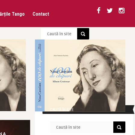
ărțile Tango
Contact
CAUTĂ ÎN SITE