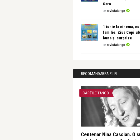
Caro
de
revistatango
1 iunie la cinema, cu
familie. Ziua Copilul
bune și surprize
de
revistatango
RECOMANDAREA ZILEI
CĂRȚILE TANGO
Centenar Nina Cassian. O s