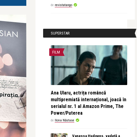
de
revistatango
SUPERSTAR
FILM
Ana Ularu, actrița româncă
multipremiată internațional, joacă în
serialul nr. 1 al Amazon Prime, The
Power/Puterea
de
Ilona Năstase
Vanessa Hudgens, vedetă a