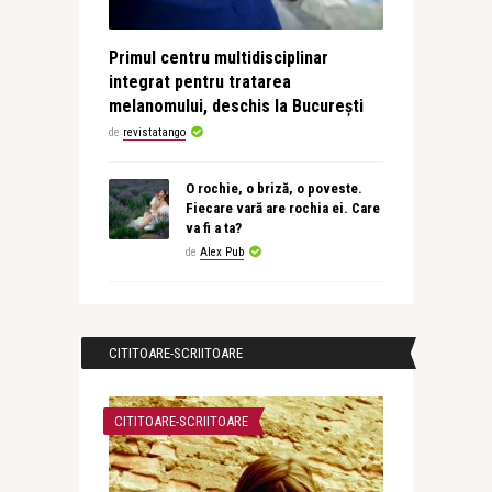
Primul centru multidisciplinar
integrat pentru tratarea
melanomului, deschis la București
de
revistatango
O rochie, o briză, o poveste.
Fiecare vară are rochia ei. Care
va fi a ta?
de
Alex Pub
CITITOARE-SCRIITOARE
CITITOARE-SCRIITOARE