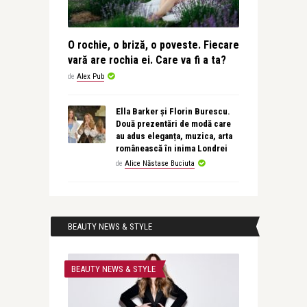
O rochie, o briză, o poveste. Fiecare
vară are rochia ei. Care va fi a ta?
de
Alex Pub
Ella Barker și Florin Burescu.
Două prezentări de modă care
au adus eleganța, muzica, arta
românească în inima Londrei
de
Alice Năstase Buciuta
BEAUTY NEWS & STYLE
BEAUTY NEWS & STYLE