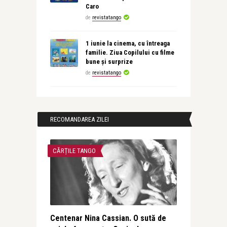
Caro
de
revistatango
1 iunie la cinema, cu întreaga
familie. Ziua Copilului cu filme
bune și surprize
de
revistatango
RECOMANDAREA ZILEI
CĂRȚILE TANGO
Centenar Nina Cassian. O sută de