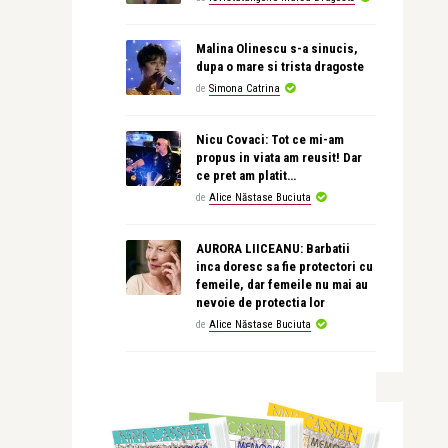
Malina Olinescu s-a sinucis,
dupa o mare si trista dragoste
de
Simona Catrina
Nicu Covaci: Tot ce mi-am
propus in viata am reusit! Dar
ce pret am platit…
de
Alice Năstase Buciuta
AURORA LIICEANU: Barbatii
inca doresc sa fie protectori cu
femeile, dar femeile nu mai au
nevoie de protectia lor
de
Alice Năstase Buciuta