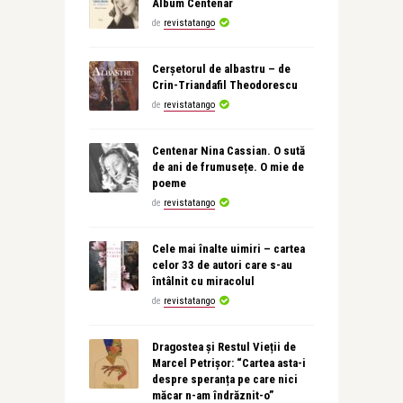
Album Centenar
de
revistatango
Cerșetorul de albastru – de
Crin-Triandafil Theodorescu
de
revistatango
Centenar Nina Cassian. O sută
de ani de frumusețe. O mie de
poeme
de
revistatango
Cele mai înalte uimiri – cartea
celor 33 de autori care s-au
întâlnit cu miracolul
de
revistatango
Dragostea și Restul Vieții de
Marcel Petrișor: “Cartea asta-i
despre speranța pe care nici
măcar n-am îndrăznit-o”