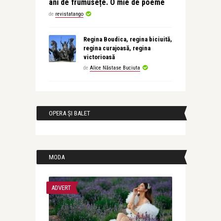
ani de frumusețe. O mie de poeme
de
revistatango
Regina Boudica, regina biciuită,
regina curajoasă, regina
victorioasă
de
Alice Năstase Buciuta
OPERA ȘI BALET
MODA
ADVERT