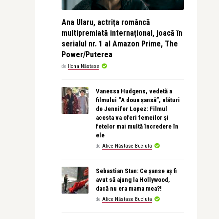
Ana Ularu, actrița româncă
multipremiată internațional, joacă în
serialul nr. 1 al Amazon Prime, The
Power/Puterea
de
Ilona Năstase
Vanessa Hudgens, vedetă a
filmului “A doua șansă”, alături
de Jennifer Lopez: Filmul
acesta va oferi femeilor și
fetelor mai multă încredere în
ele
de
Alice Năstase Buciuta
Sebastian Stan: Ce șanse aș fi
avut să ajung la Hollywood,
dacă nu era mama mea?!
de
Alice Năstase Buciuta