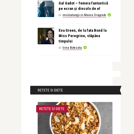
Gal Gadot – femeia fantastică
pe ecran și dincolo de el
de
revistatango.ro Marea Dragoste
Eva Green, de la fata Bond la
Miss Peregrine, stăpâna
timpului
de
Irina Botezatu
RETETE SI DIETE
RETETE SI DIETE