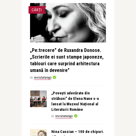
CĂRȚI
„Pe:trecere” de Ruxandra Donose.
„Scrierile ei sunt stampe japoneze,
tablouri care surprind arhitectura
umană în devenire”
de
revistatango
„Povești adevărate din
străbuni” de Elena Nane s-a
lansat la Muzeul Național al
Literaturii Române
de
revistatango
Nina Cassian – 100 de chipuri.