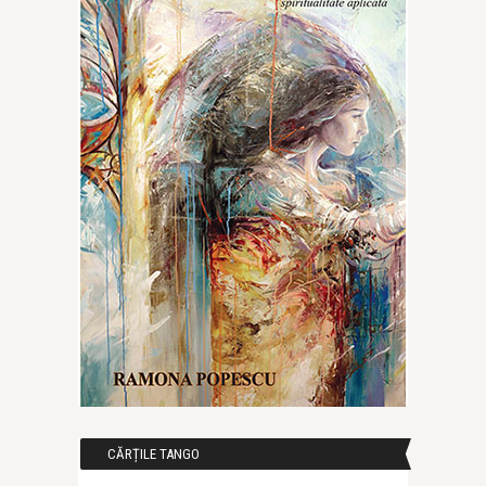
CĂRȚILE TANGO