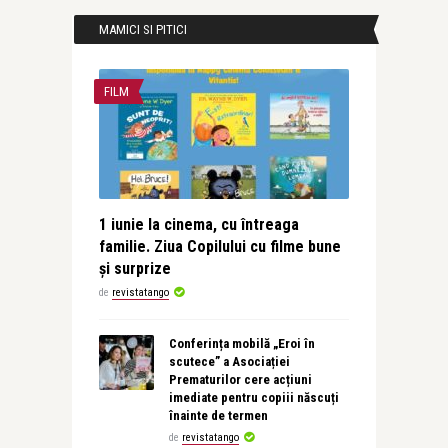
MAMICI SI PITICI
FILM
1 iunie la cinema, cu întreaga
familie. Ziua Copilului cu filme bune
și surprize
de
revistatango
Conferința mobilă „Eroi în
scutece” a Asociației
Prematurilor cere acțiuni
imediate pentru copiii născuți
înainte de termen
de
revistatango