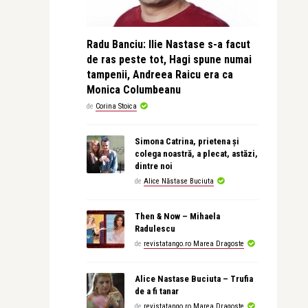
Radu Banciu: Ilie Nastase s-a facut
de ras peste tot, Hagi spune numai
tampenii, Andreea Raicu era ca
Monica Columbeanu
de
Corina Stoica
Simona Catrina, prietena și
colega noastră, a plecat, astăzi,
dintre noi
de
Alice Năstase Buciuta
Then & Now – Mihaela
Radulescu
de
revistatango.ro Marea Dragoste
Alice Nastase Buciuta – Trufia
de a fi tanar
de
revistatango.ro Marea Dragoste