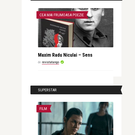
CEA MAI FRUMOASA POEZIE
Maxim Radu Niculai – Sens
de
revistatango
SUPERSTAR
FILM