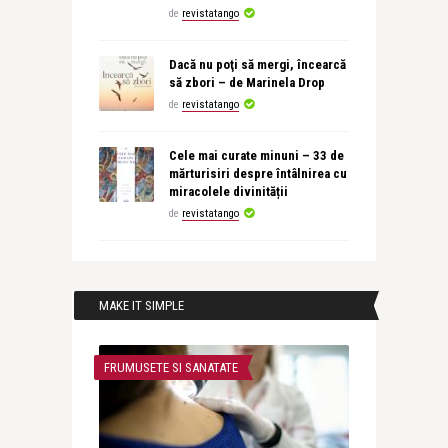
de
revistatango
Dacă nu poţi să mergi, încearcă
să zbori – de Marinela Drop
de
revistatango
Cele mai curate minuni – 33 de
mărturisiri despre întâlnirea cu
miracolele divinității
de
revistatango
MAKE IT SIMPLE
FRUMUSETE SI SANATATE