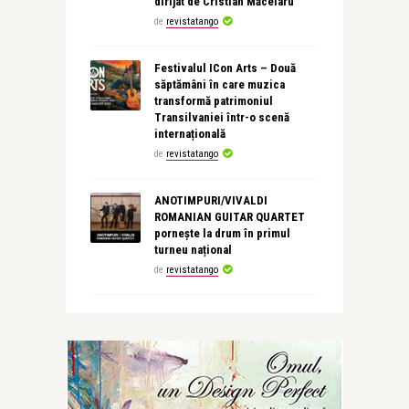
dirijat de Cristian Măcelaru
de
revistatango
Festivalul ICon Arts – Două
săptămâni în care muzica
transformă patrimoniul
Transilvaniei într-o scenă
internațională
de
revistatango
ANOTIMPURI/VIVALDI
ROMANIAN GUITAR QUARTET
pornește la drum în primul
turneu național
de
revistatango