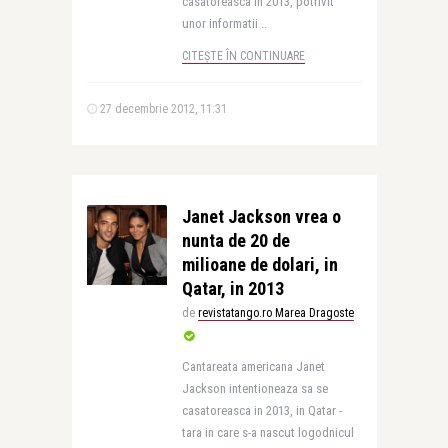
casatoreasca in 2013, potrivit
unor informatii ..
CITEȘTE ÎN CONTINUARE
27 decembrie 2012, 11:31
Janet Jackson vrea o
nunta de 20 de
milioane de dolari, in
Qatar, in 2013
de
revistatango.ro Marea Dragoste
Cantareata americana Janet
Jackson intentioneaza sa se
casatoreasca in 2013, in Qatar -
tara in care s-a nascut logodnicul