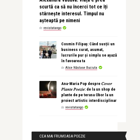
scurtă ca să nu încerci tot ce îți
stârnește interesul. Timpul nu
așteaptă pe nimeni
de
revistatango
Cosmin Filipaș: Când susții un
business curat, asumat,
lucrurile pur și simplu se așază
în favoarea ta
de
Alice Năstase Buciuta
Ana-Maria Pop despre 𝐶𝑜𝑣𝑜𝑟
𝑃𝑙𝑎𝑛𝑡𝑒 𝑃𝑜𝑒𝑧𝑖𝑒: de la un shop de
plante de pe terasa Obor la un
proiect artistic interdisciplinar
de
revistatango
CEA MAI FRUMOASA POEZIE