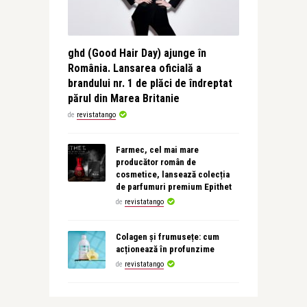
ghd (Good Hair Day) ajunge în
România. Lansarea oficială a
brandului nr. 1 de plăci de îndreptat
părul din Marea Britanie
de
revistatango
Farmec, cel mai mare
producător român de
cosmetice, lansează colecția
de parfumuri premium Epithet
de
revistatango
Colagen și frumusețe: cum
acționează în profunzime
de
revistatango