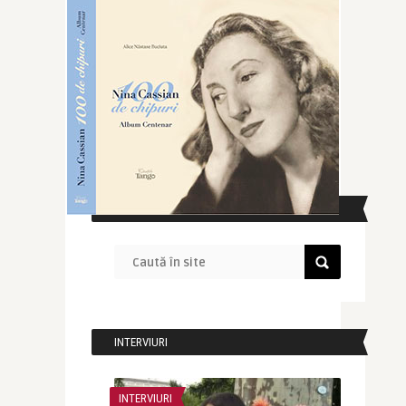
CAUTĂ ÎN SITE
INTERVIURI
INTERVIURI