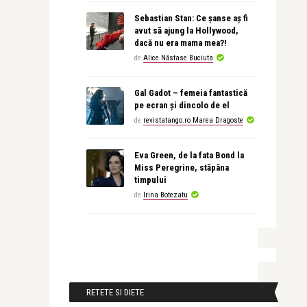
Sebastian Stan: Ce șanse aș fi
avut să ajung la Hollywood,
dacă nu era mama mea?!
de
Alice Năstase Buciuta
Gal Gadot – femeia fantastică
pe ecran și dincolo de el
de
revistatango.ro Marea Dragoste
Eva Green, de la fata Bond la
Miss Peregrine, stăpâna
timpului
de
Irina Botezatu
RETETE SI DIETE