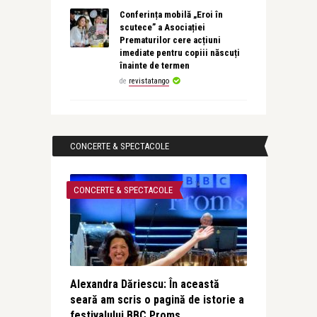
Conferința mobilă „Eroi în
scutece” a Asociației
Prematurilor cere acțiuni
imediate pentru copiii născuți
înainte de termen
de
revistatango
CONCERTE & SPECTACOLE
CONCERTE & SPECTACOLE
Alexandra Dăriescu: În această
seară am scris o pagină de istorie a
festivalului BBC Proms