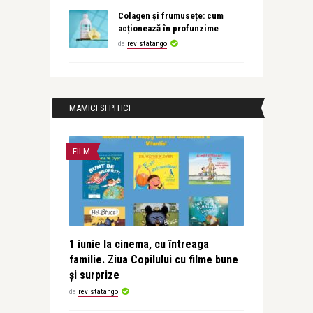
Colagen și frumusețe: cum
acționează în profunzime
de
revistatango
MAMICI SI PITICI
FILM
1 iunie la cinema, cu întreaga
familie. Ziua Copilului cu filme bune
și surprize
de
revistatango