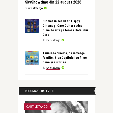
SkyShowtime din 22 august 2026
de
revistatango
Cinema în aer liber: Happy
Cinema și Caro Cultura aduc
filme de artă pe terasa Hotelului
Caro
de
revistatango
1 iunie la cinema, cu întreaga
familie. Ziua Copilului cu filme
bune și surprize
de
revistatango
RECOMANDAREA ZILEI
CĂRȚILE TANGO