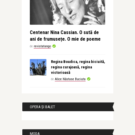
Centenar Nina Cassian. O sută de
ani de frumusețe. O mie de poeme
de
revistatango
Regina Boudica, regina biciuită,
regina curajoasă, regina
victorioasă
de
Alice Năstase Buciuta
OPERA ȘI BALET
MODA