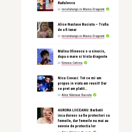
Radulescu
de
revistatango.ro Marea Dragoste
Alice Nastase Buciuta – Trufia
de a fi tanar
de
revistatango.ro Marea Dragoste
Malina Olinescu s-a sinucis,
dupa o mare si trista dragoste
de
Simona Catrina
Nicu Covaci: Tot ce mi-am
propus in viata am reusit! Dar
ce pret am platit…
de
Alice Năstase Buciuta
AURORA LIICEANU: Barbatii
inca doresc sa fie protectori cu
femeile, dar femeile nu mai au
nevoie de protectia lor