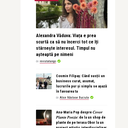
Alexandra Văduva: Viața e prea
scurtă ca să nu încerci tot ce îți
stârnește interesul. Timpul nu
așteaptă pe nimeni
de
revistatango
Cosmin Filipaș: Când susții un
business curat, asumat,
lucrurile pur și simplu se așază
în favoarea ta
de
Alice Năstase Buciuta
Ana-Maria Pop despre 𝐶𝑜𝑣𝑜𝑟
𝑃𝑙𝑎𝑛𝑡𝑒 𝑃𝑜𝑒𝑧𝑖𝑒: de la un shop de
plante de pe terasa Obor la un
proiect artistic interdisciplinar