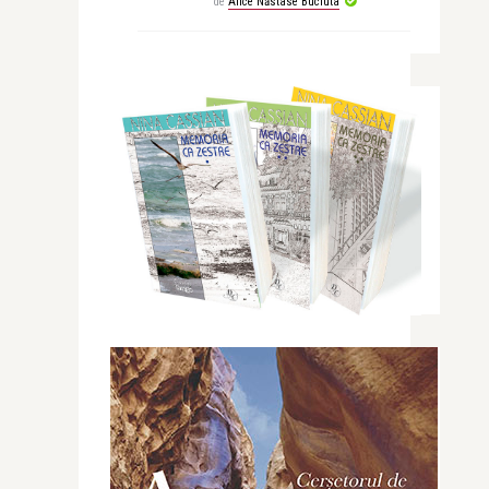
de
Alice Năstase Buciuta