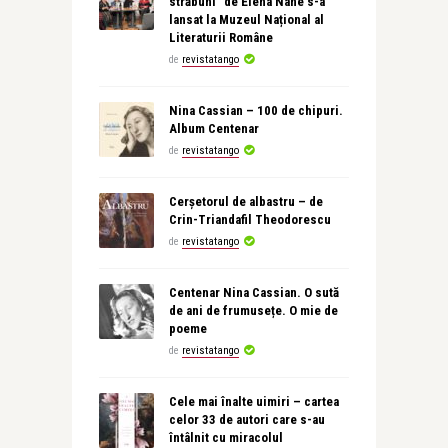
străbuni” de Elena Nane s-a
lansat la Muzeul Național al
Literaturii Române
de
revistatango
Nina Cassian – 100 de chipuri.
Album Centenar
de
revistatango
Cerșetorul de albastru – de
Crin-Triandafil Theodorescu
de
revistatango
Centenar Nina Cassian. O sută
de ani de frumusețe. O mie de
poeme
de
revistatango
Cele mai înalte uimiri – cartea
celor 33 de autori care s-au
întâlnit cu miracolul