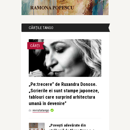
CĂRȚILE TANGO
CĂRȚI
„Pe:trecere” de Ruxandra Donose.
„Scrierile ei sunt stampe japoneze,
tablouri care surprind arhitectura
umană în devenire”
de
revistatango
„Povești adevărate din