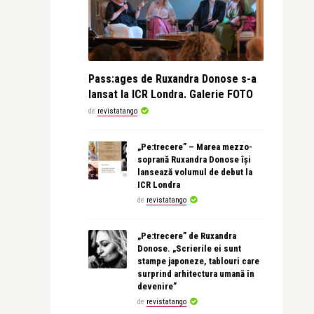
Pass:ages de Ruxandra Donose s-a
lansat la ICR Londra. Galerie FOTO
de
revistatango
„Pe:trecere” – Marea mezzo-
soprană Ruxandra Donose își
lansează volumul de debut la
ICR Londra
de
revistatango
„Pe:trecere” de Ruxandra
Donose. „Scrierile ei sunt
stampe japoneze, tablouri care
surprind arhitectura umană în
devenire”
de
revistatango