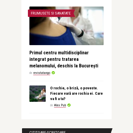
FRUMUSETE SI SANATATE
Primul centru multidisciplinar
integrat pentru tratarea
melanomului, deschis la București
de
revistatango
O rochie, o briză, o poveste.
Fiecare vară are rochia ei. Care
va fi a ta?
de
Alex Pub
CITITOARE-SCRIITOARE