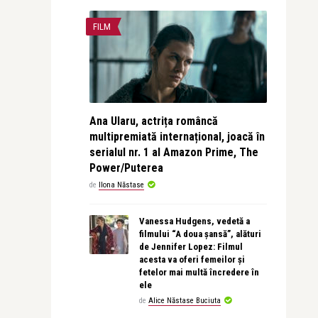
FILM
Ana Ularu, actrița româncă
multipremiată internațional, joacă în
serialul nr. 1 al Amazon Prime, The
Power/Puterea
de
Ilona Năstase
Vanessa Hudgens, vedetă a
filmului “A doua șansă”, alături
de Jennifer Lopez: Filmul
acesta va oferi femeilor și
fetelor mai multă încredere în
ele
de
Alice Năstase Buciuta