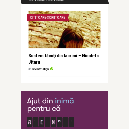
CITITOARE-SCRIITOARE
Suntem făcuţi din lacrimi – Nicoleta
Jitaru
de
revistatango