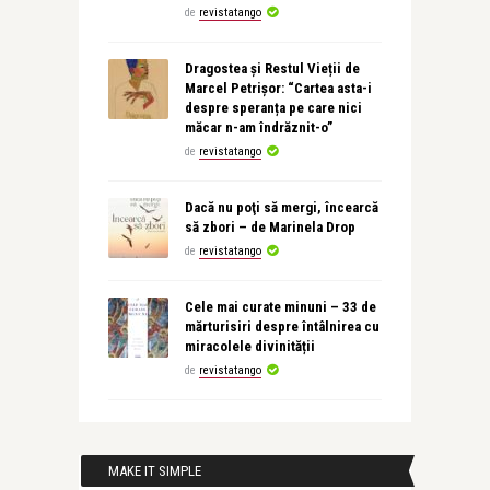
de
revistatango
Dragostea și Restul Vieții de
Marcel Petrișor: “Cartea asta-i
despre speranța pe care nici
măcar n-am îndrăznit-o”
de
revistatango
Dacă nu poţi să mergi, încearcă
să zbori – de Marinela Drop
de
revistatango
Cele mai curate minuni – 33 de
mărturisiri despre întâlnirea cu
miracolele divinității
de
revistatango
MAKE IT SIMPLE