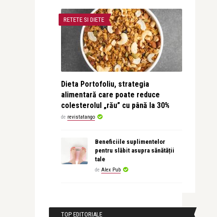
RETETE SI DIETE
Dieta Portofoliu, strategia
alimentară care poate reduce
colesterolul „rău” cu până la 30%
de
revistatango
Beneficiile suplimentelor
pentru slăbit asupra sănătății
tale
de
Alex Pub
TOP EDITORIALE