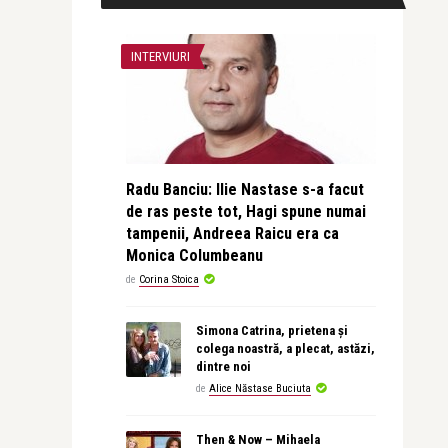
INTERVIURI
Radu Banciu: Ilie Nastase s-a facut
de ras peste tot, Hagi spune numai
tampenii, Andreea Raicu era ca
Monica Columbeanu
de
Corina Stoica
Simona Catrina, prietena și
colega noastră, a plecat, astăzi,
dintre noi
de
Alice Năstase Buciuta
Then & Now – Mihaela