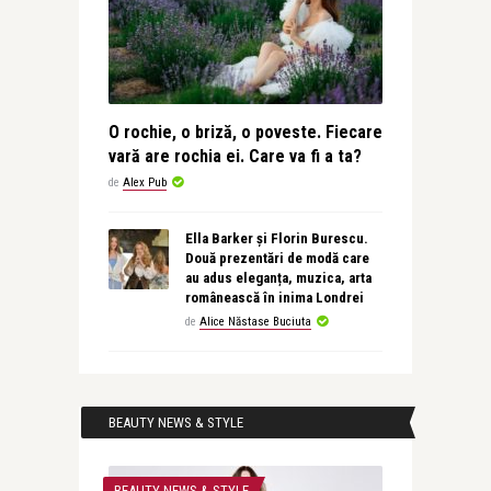
O rochie, o briză, o poveste. Fiecare
vară are rochia ei. Care va fi a ta?
de
Alex Pub
Ella Barker și Florin Burescu.
Două prezentări de modă care
au adus eleganța, muzica, arta
românească în inima Londrei
de
Alice Năstase Buciuta
BEAUTY NEWS & STYLE
BEAUTY NEWS & STYLE