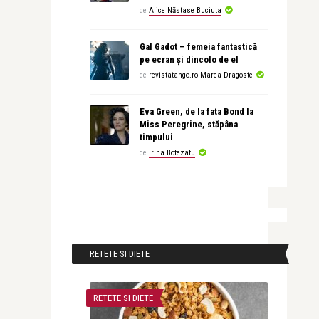
de
Alice Năstase Buciuta
Gal Gadot – femeia fantastică
pe ecran și dincolo de el
de
revistatango.ro Marea Dragoste
Eva Green, de la fata Bond la
Miss Peregrine, stăpâna
timpului
de
Irina Botezatu
RETETE SI DIETE
RETETE SI DIETE