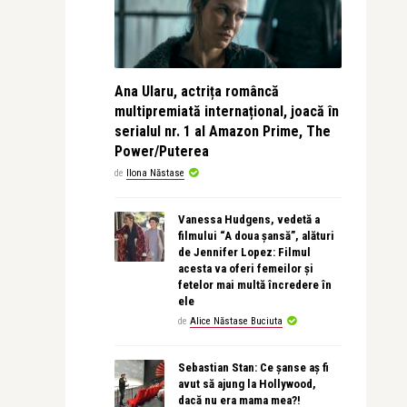
Ana Ularu, actrița româncă
multipremiată internațional, joacă în
serialul nr. 1 al Amazon Prime, The
Power/Puterea
de
Ilona Năstase
Vanessa Hudgens, vedetă a
filmului “A doua șansă”, alături
de Jennifer Lopez: Filmul
acesta va oferi femeilor și
fetelor mai multă încredere în
ele
de
Alice Năstase Buciuta
Sebastian Stan: Ce șanse aș fi
avut să ajung la Hollywood,
dacă nu era mama mea?!