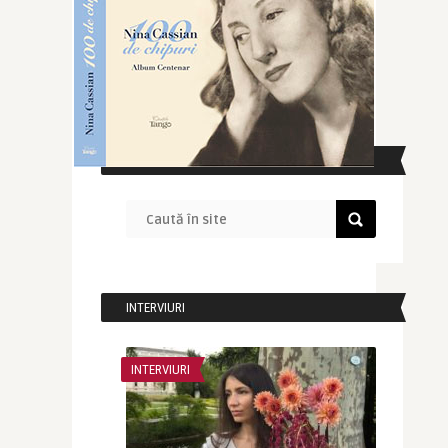
CAUTĂ ÎN SITE
INTERVIURI
INTERVIURI