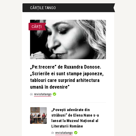
CĂRȚILE TANGO
CĂRȚI
„Pe:trecere” de Ruxandra Donose.
„Scrierile ei sunt stampe japoneze,
tablouri care surprind arhitectura
umană în devenire”
de
revistatango
„Povești adevărate din
străbuni” de Elena Nane s-a
lansat la Muzeul Național al
Literaturii Române
de
revistatango