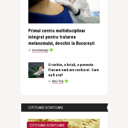
Primul centru multidisciplinar
integrat pentru tratarea
melanomului, deschis la București
de
revistatango
O rochie, o briză, o poveste.
Fiecare vară are rochia ei. Care
va fi a ta?
de
Alex Pub
CITITOARE-SCRIITOARE
CITITOARE-SCRIITOARE