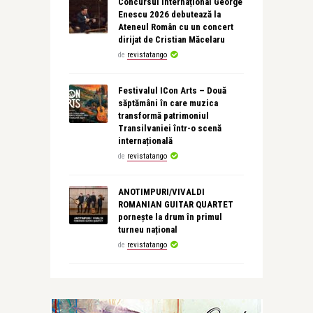
Concursul Internațional George
Enescu 2026 debutează la
Ateneul Român cu un concert
dirijat de Cristian Măcelaru
de
revistatango
Festivalul ICon Arts – Două
săptămâni în care muzica
transformă patrimoniul
Transilvaniei într-o scenă
internațională
de
revistatango
ANOTIMPURI/VIVALDI
ROMANIAN GUITAR QUARTET
pornește la drum în primul
turneu național
de
revistatango