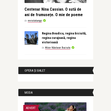
Centenar Nina Cassian. O sută de
ani de frumusețe. O mie de poeme
de
revistatango
Regina Boudica, regina biciuită,
regina curajoasă, regina
victorioasă
de
Alice Năstase Buciuta
OPERA ȘI BALET
MODA
ADVERT