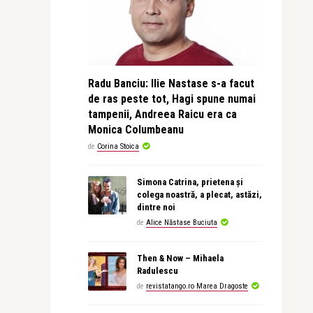
Radu Banciu: Ilie Nastase s-a facut
de ras peste tot, Hagi spune numai
tampenii, Andreea Raicu era ca
Monica Columbeanu
de
Corina Stoica
Simona Catrina, prietena și
colega noastră, a plecat, astăzi,
dintre noi
de
Alice Năstase Buciuta
Then & Now – Mihaela
Radulescu
de
revistatango.ro Marea Dragoste