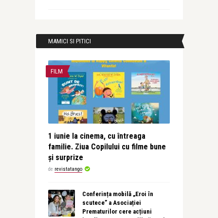
MAMICI SI PITICI
FILM
1 iunie la cinema, cu întreaga
familie. Ziua Copilului cu filme bune
și surprize
de
revistatango
Conferința mobilă „Eroi în
scutece” a Asociației
Prematurilor cere acțiuni