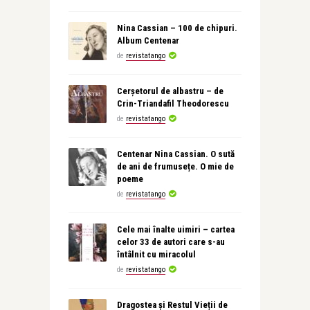
Nina Cassian – 100 de chipuri.
Album Centenar
de
revistatango
Cerșetorul de albastru – de
Crin-Triandafil Theodorescu
de
revistatango
Centenar Nina Cassian. O sută
de ani de frumusețe. O mie de
poeme
de
revistatango
Cele mai înalte uimiri – cartea
celor 33 de autori care s-au
întâlnit cu miracolul
de
revistatango
Dragostea și Restul Vieții de