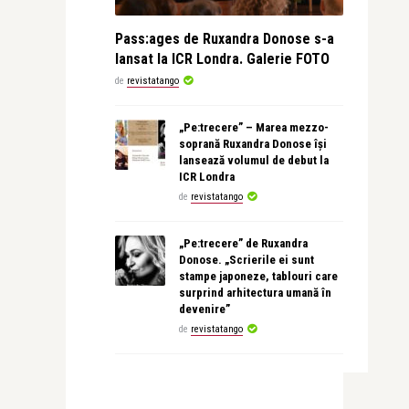
Pass:ages de Ruxandra Donose s-a
lansat la ICR Londra. Galerie FOTO
de
revistatango
„Pe:trecere” – Marea mezzo-
soprană Ruxandra Donose își
lansează volumul de debut la
ICR Londra
de
revistatango
„Pe:trecere” de Ruxandra
Donose. „Scrierile ei sunt
stampe japoneze, tablouri care
surprind arhitectura umană în
devenire”
de
revistatango