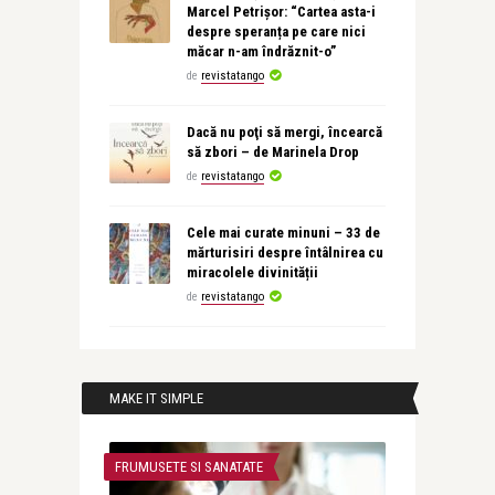
Marcel Petrișor: “Cartea asta-i
despre speranța pe care nici
măcar n-am îndrăznit-o”
de
revistatango
Dacă nu poţi să mergi, încearcă
să zbori – de Marinela Drop
de
revistatango
Cele mai curate minuni – 33 de
mărturisiri despre întâlnirea cu
miracolele divinității
de
revistatango
MAKE IT SIMPLE
FRUMUSETE SI SANATATE