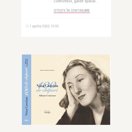
ComfortBox, gândit special ..
CITEȘTE ÎN CONTINUARE
1 aprilie 2020, 10:33