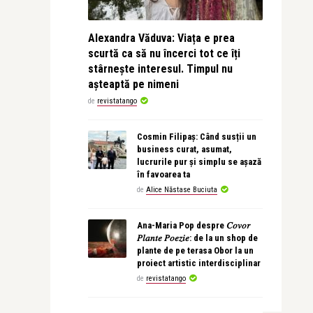
Alexandra Văduva: Viața e prea
scurtă ca să nu încerci tot ce îți
stârnește interesul. Timpul nu
așteaptă pe nimeni
de
revistatango
Cosmin Filipaș: Când susții un
business curat, asumat,
lucrurile pur și simplu se așază
în favoarea ta
de
Alice Năstase Buciuta
Ana-Maria Pop despre 𝐶𝑜𝑣𝑜𝑟
𝑃𝑙𝑎𝑛𝑡𝑒 𝑃𝑜𝑒𝑧𝑖𝑒: de la un shop de
plante de pe terasa Obor la un
proiect artistic interdisciplinar
de
revistatango