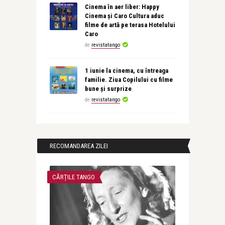
Cinema în aer liber: Happy
Cinema și Caro Cultura aduc
filme de artă pe terasa Hotelului
Caro
de
revistatango
1 iunie la cinema, cu întreaga
familie. Ziua Copilului cu filme
bune și surprize
de
revistatango
RECOMANDAREA ZILEI
CĂRȚILE TANGO