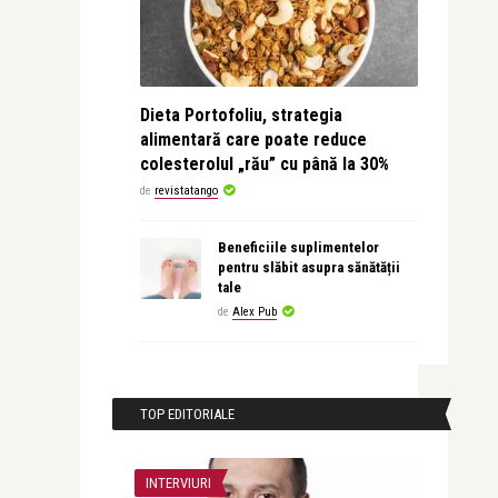
Dieta Portofoliu, strategia
alimentară care poate reduce
colesterolul „rău” cu până la 30%
de
revistatango
Beneficiile suplimentelor
pentru slăbit asupra sănătății
tale
de
Alex Pub
TOP EDITORIALE
INTERVIURI