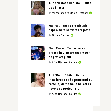
Alice Nastase Buciuta – Trufia
de a fi tanar
de
revistatango.ro Marea Dragoste
Malina Olinescu s-a sinucis,
dupa o mare si trista dragoste
de
Simona Catrina
Nicu Covaci: Tot ce mi-am
propus in viata am reusit! Dar
ce pret am platit…
de
Alice Năstase Buciuta
AURORA LIICEANU: Barbatii
inca doresc sa fie protectori cu
femeile, dar femeile nu mai au
nevoie de protectia lor
de
Alice Năstase Buciuta