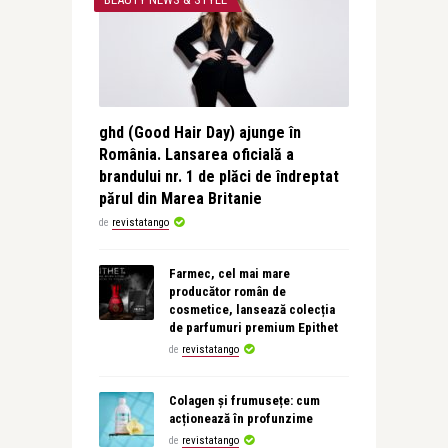
ghd (Good Hair Day) ajunge în
România. Lansarea oficială a
brandului nr. 1 de plăci de îndreptat
părul din Marea Britanie
de
revistatango
Farmec, cel mai mare
producător român de
cosmetice, lansează colecția
de parfumuri premium Epithet
de
revistatango
Colagen și frumusețe: cum
acționează în profunzime
de
revistatango