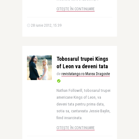
CITEȘTE ÎN CONTINUARE
28 iunie 2012, 15:39
Tobosarul trupei Kings
of Leon va deveni tata
de
revistatango.ro Marea Dragoste
Nathan Followill, tobosarul trupei
americane Kings of Leon, va
deveni tata pentru prima data,
sotia sa, cantareata Jessie Baylin,
fiind insarcinata.
CITEȘTE ÎN CONTINUARE