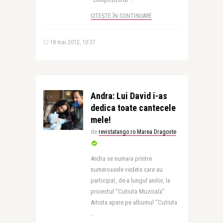
CITEȘTE ÎN CONTINUARE
18 mai 2012, 10:37
Andra: Lui David i-as
dedica toate cantecele
mele!
de
revistatango.ro Marea Dragoste
Andra se numara printre
numeroasele vedete care au
participat, de-a lungul anilor, la
proiectul “Cutiuta Muzicala”.
Artista apare pe albumul “Cutiuta
..