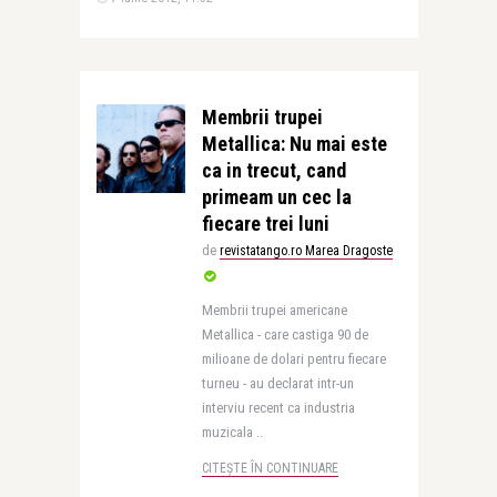
Membrii trupei
Metallica: Nu mai este
ca in trecut, cand
primeam un cec la
fiecare trei luni
de
revistatango.ro Marea Dragoste
Membrii trupei americane
Metallica - care castiga 90 de
milioane de dolari pentru fiecare
turneu - au declarat intr-un
interviu recent ca industria
muzicala ..
CITEȘTE ÎN CONTINUARE