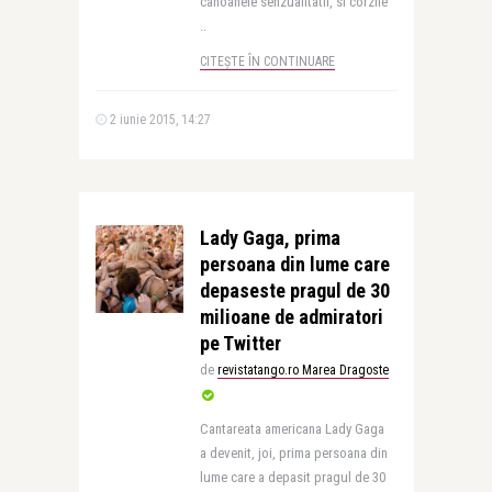
canoanele senzualitatii, si corzile
..
CITEȘTE ÎN CONTINUARE
2 iunie 2015, 14:27
Lady Gaga, prima
persoana din lume care
depaseste pragul de 30
milioane de admiratori
pe Twitter
de
revistatango.ro Marea Dragoste
Cantareata americana Lady Gaga
a devenit, joi, prima persoana din
lume care a depasit pragul de 30