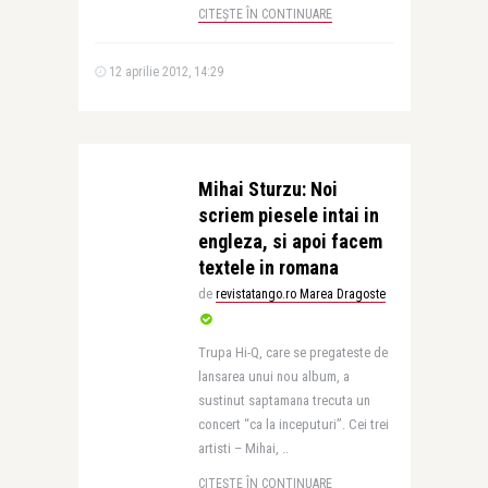
CITEȘTE ÎN CONTINUARE
12 aprilie 2012, 14:29
Mihai Sturzu: Noi
scriem piesele intai in
engleza, si apoi facem
textele in romana
de
revistatango.ro Marea Dragoste
Trupa Hi-Q, care se pregateste de
lansarea unui nou album, a
sustinut saptamana trecuta un
concert “ca la inceputuri”. Cei trei
artisti – Mihai, ..
CITEȘTE ÎN CONTINUARE