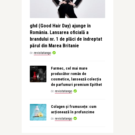
ghd (Good Hair Day) ajunge în
România. Lansarea oficială a
brandului nr. 1 de plăci de îndreptat
părul din Marea Britanie
de
revistatango
Farmec, cel mai mare
producător român de
cosmetice, lansează colecția
de parfumuri premium Epithet
de
revistatango
Colagen și frumusețe: cum
acționează în profunzime
de
revistatango