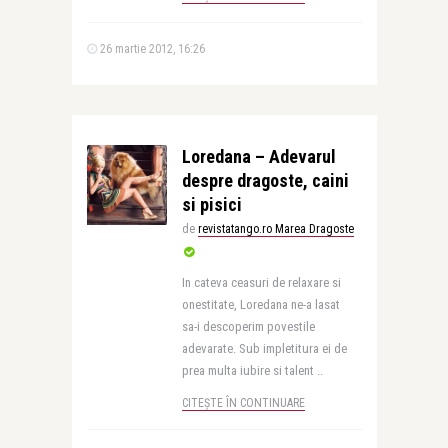
26 martie 2012, 16:26
Loredana – Adevarul
despre dragoste, caini
si pisici
de
revistatango.ro Marea Dragoste
In cateva ceasuri de relaxare si
onestitate, Loredana ne-a lasat
sa-i descoperim povestile
adevarate. Sub impletitura ei de
prea multa iubire si talent ..
CITEȘTE ÎN CONTINUARE