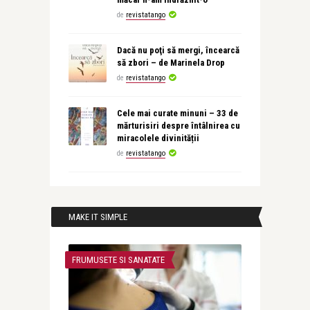
de
revistatango
Dacă nu poţi să mergi, încearcă
să zbori – de Marinela Drop
de
revistatango
Cele mai curate minuni – 33 de
mărturisiri despre întâlnirea cu
miracolele divinității
de
revistatango
MAKE IT SIMPLE
FRUMUSETE SI SANATATE