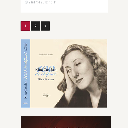
9 martie 2012, 15:11
1
2
»