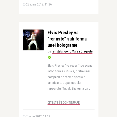
28 iunie 2012, 11:26
Elvis Presley va
“renaste” sub forma
unei holograme
de
revistatango.ro Marea Dragoste
Elvis Presley "va reveni" pe scena
intr-o forma virtuala, gratie unei
companii de efecte speciale
americane, dupa modelul
rapperului Tupak Shakur, a carui
..
CITEȘTE ÎN CONTINUARE
7 iunie 2012, 11:52