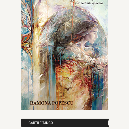
CĂRȚILE TANGO