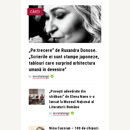
CĂRȚI
„Pe:trecere” de Ruxandra Donose.
„Scrierile ei sunt stampe japoneze,
tablouri care surprind arhitectura
umană în devenire”
de
revistatango
„Povești adevărate din
străbuni” de Elena Nane s-a
lansat la Muzeul Național al
Literaturii Române
de
revistatango
Nina Cassian – 100 de chipuri.