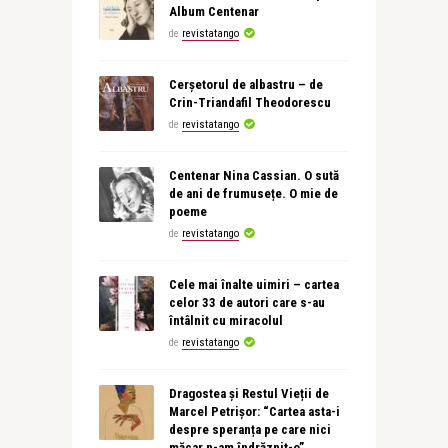
Album Centenar
de
revistatango
Cerșetorul de albastru – de
Crin-Triandafil Theodorescu
de
revistatango
Centenar Nina Cassian. O sută
de ani de frumusețe. O mie de
poeme
de
revistatango
Cele mai înalte uimiri – cartea
celor 33 de autori care s-au
întâlnit cu miracolul
de
revistatango
Dragostea și Restul Vieții de
Marcel Petrișor: “Cartea asta-i
despre speranța pe care nici
măcar n-am îndrăznit-o”