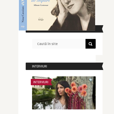
CAUTĂ ÎN SITE
INTERVIURI
INTERVIURI