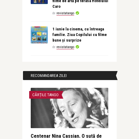
filme de artă pe terasa Hotelului
Caro
de
revistatango
1 iunie la cinema, cu întreaga
familie. Ziua Copilului cu filme
bune și surprize
de
revistatango
RECOMANDAREA ZILEI
CĂRȚILE TANGO
Centenar Nina Cassian. O sută de