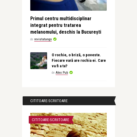
Primul centru multidisciplinar
integrat pentru tratarea
melanomului, deschis la București
de
revistatango
O rochie, o briză, o poveste.
Fiecare vară are rochia ei. Care
va fi a ta?
de
Alex Pub
CITITOARE-SCRIITOARE
CITITOARE-SCRIITOARE