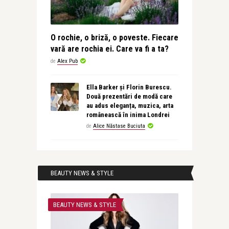
O rochie, o briză, o poveste. Fiecare
vară are rochia ei. Care va fi a ta?
de
Alex Pub
Ella Barker și Florin Burescu.
Două prezentări de modă care
au adus eleganța, muzica, arta
românească în inima Londrei
de
Alice Năstase Buciuta
BEAUTY NEWS & STYLE
BEAUTY NEWS & STYLE