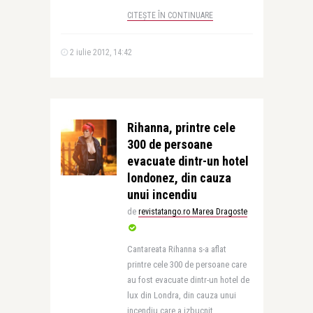
CITEȘTE ÎN CONTINUARE
2 iulie 2012, 14:42
Rihanna, printre cele
300 de persoane
evacuate dintr-un hotel
londonez, din cauza
unui incendiu
de
revistatango.ro Marea Dragoste
Cantareata Rihanna s-a aflat
printre cele 300 de persoane care
au fost evacuate dintr-un hotel de
lux din Londra, din cauza unui
incendiu care a izbucnit, ..