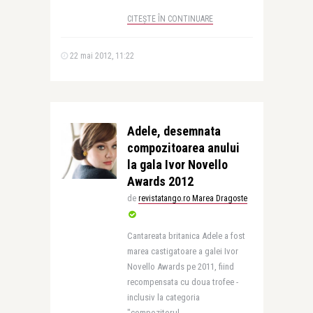
CITEȘTE ÎN CONTINUARE
22 mai 2012, 11:22
Adele, desemnata
compozitoarea anului
la gala Ivor Novello
Awards 2012
de
revistatango.ro Marea Dragoste
Cantareata britanica Adele a fost
marea castigatoare a galei Ivor
Novello Awards pe 2011, fiind
recompensata cu doua trofee -
inclusiv la categoria
"compozitorul ..