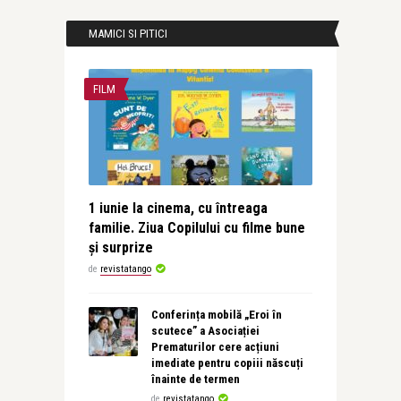
MAMICI SI PITICI
FILM
1 iunie la cinema, cu întreaga
familie. Ziua Copilului cu filme bune
și surprize
de
revistatango
Conferința mobilă „Eroi în
scutece” a Asociației
Prematurilor cere acțiuni
imediate pentru copiii născuți
înainte de termen
de
revistatango