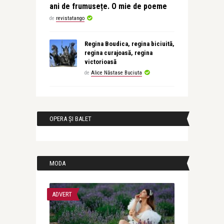
ani de frumusețe. O mie de poeme
de
revistatango
Regina Boudica, regina biciuită,
regina curajoasă, regina
victorioasă
de
Alice Năstase Buciuta
OPERA ȘI BALET
MODA
ADVERT