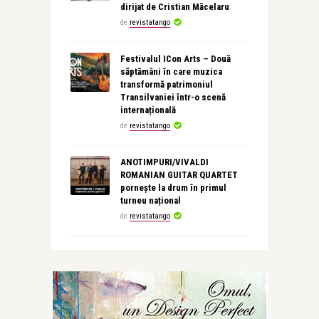
dirijat de Cristian Măcelaru
de
revistatango
Festivalul ICon Arts – Două
săptămâni în care muzica
transformă patrimoniul
Transilvaniei într-o scenă
internațională
de
revistatango
ANOTIMPURI/VIVALDI
ROMANIAN GUITAR QUARTET
pornește la drum în primul
turneu național
de
revistatango