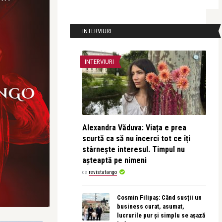
INTERVIURI
INTERVIURI
Alexandra Văduva: Viața e prea
scurtă ca să nu încerci tot ce îți
stârnește interesul. Timpul nu
așteaptă pe nimeni
de
revistatango
Cosmin Filipaș: Când susții un
business curat, asumat,
lucrurile pur și simplu se așază