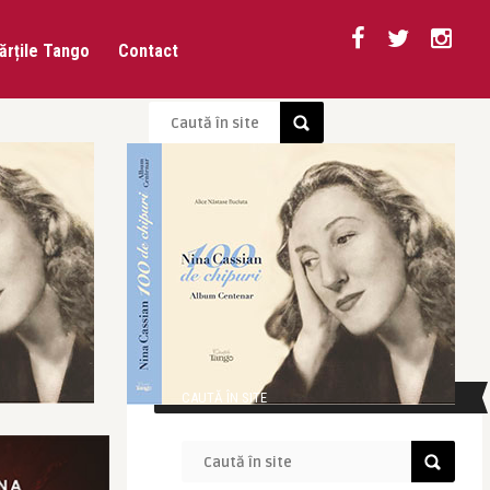
ărțile Tango
Contact
CAUTĂ ÎN SITE