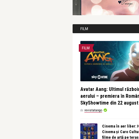
FILM
FILM
Avatar Aang: Ultimul războin
aerului – premiera în Româ
SkyShowtime din 22 august
de
revistatango
Cinema în aer liber:
Cinema și Caro Cultu
filme de artă pe tera