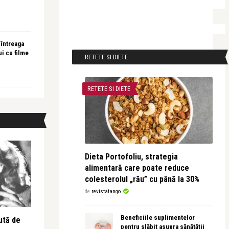
 întreaga
ui cu filme
RETETE SI DIETE
RETETE SI DIETE
Dieta Portofoliu, strategia
alimentară care poate reduce
colesterolul „rău” cu până la 30%
de
revistatango
Beneficiile suplimentelor
ută de
pentru slăbit asupra sănătății