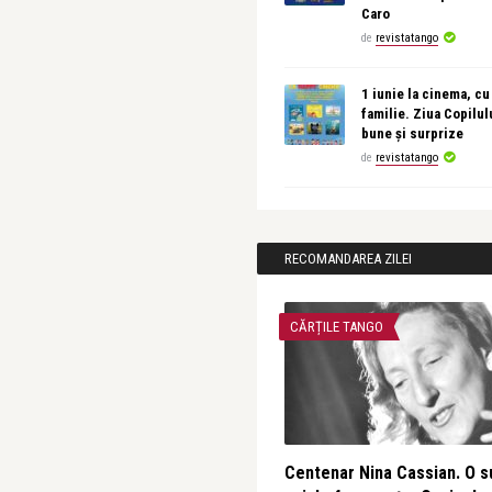
Caro
de
revistatango
1 iunie la cinema, cu
familie. Ziua Copilul
bune și surprize
de
revistatango
RECOMANDAREA ZILEI
CĂRȚILE TANGO
Centenar Nina Cassian. O s