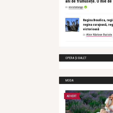
ani de frumusețe. O mie d
de
revistatango
Regina Boudica, regin
regina curajoasă, reg
victorioasă
de
Alice Năstase Buciuta
OPERA ȘI BALET
MODA
ADVERT