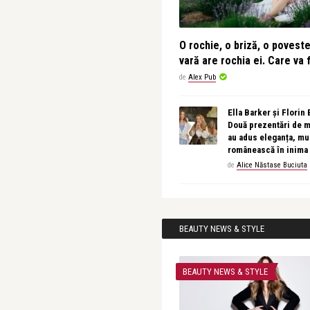
O rochie, o briză, o povest
vară are rochia ei. Care va f
de
Alex Pub
Ella Barker și Florin
Două prezentări de 
au adus eleganța, muz
românească în inima
de
Alice Năstase Buciuta
BEAUTY NEWS & STYLE
BEAUTY NEWS & STYLE