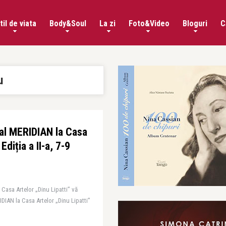
til de viata
Body&Soul
La zi
Foto&Video
Bloguri
C
u
nal MERIDIAN la Casa
Ediția a II-a, 7-9
 Casa Artelor „Dinu Lipatti” vă
RIDIAN la Casa Artelor „Dinu Lipatti”