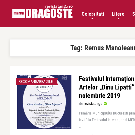
Celebritati
Litere
S
Tag:
Remus Manolean
Festivalul Internațio
RECOMANDAREA ZILEI
Artelor „Dinu Lipatti” 
noiembrie 2019
de
revistatango
Primăria Municipiului București prin
invită la Festivalul Internațional ME
..