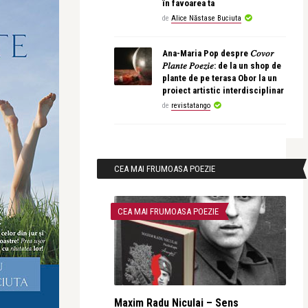
în favoarea ta
de
Alice Năstase Buciuta
Ana-Maria Pop despre 𝐶𝑜𝑣𝑜𝑟
𝑃𝑙𝑎𝑛𝑡𝑒 𝑃𝑜𝑒𝑧𝑖𝑒: de la un shop de
plante de pe terasa Obor la un
proiect artistic interdisciplinar
de
revistatango
CEA MAI FRUMOASA POEZIE
CEA MAI FRUMOASA POEZIE
Maxim Radu Niculai – Sens