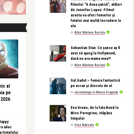
filmului “A doua șansă”, alături
de Jennifer Lopez: Filmul
acesta va oferi femeilor și
fetelor mai multă încredere în
ele
de
Alice Năstase Buciuta
Sebastian Stan: Ce șanse aș fi
avut să ajung la Hollywood,
dacă nu era mama mea?!
de
Alice Năstase Buciuta
Gal Gadot – femeia fantastică
ic al
pe ecran și dincolo de el
nia pe
de
revistatango.ro Marea Dragoste
 2026
Eva Green, de la fata Bond la
Miss Peregrine, stăpâna
timpului
 Happy
de
Irina Botezatu
ra aduc
sa Hotelului