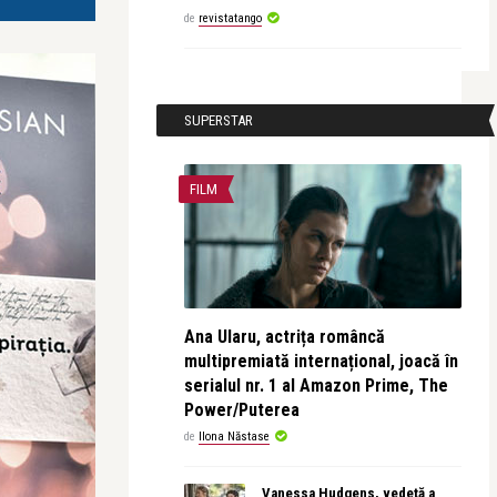
de
revistatango
SUPERSTAR
FILM
Ana Ularu, actrița româncă
multipremiată internațional, joacă în
serialul nr. 1 al Amazon Prime, The
Power/Puterea
de
Ilona Năstase
Vanessa Hudgens, vedetă a