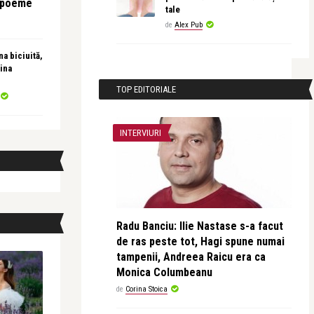
e poeme
tale
de
Alex Pub
a biciuită,
ina
TOP EDITORIALE
INTERVIURI
Radu Banciu: Ilie Nastase s-a facut
de ras peste tot, Hagi spune numai
tampenii, Andreea Raicu era ca
Monica Columbeanu
de
Corina Stoica