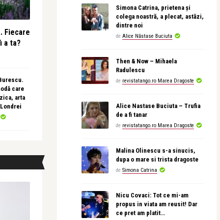
Simona Catrina, prietena și
colega noastră, a plecat, astăzi,
dintre noi
e. Fiecare
de
Alice Năstase Buciuta
i a ta?
Then & Now – Mihaela
Radulescu
 Burescu.
de
revistatango.ro Marea Dragoste
modă care
ica, arta
Alice Nastase Buciuta – Trufia
 Londrei
de a fi tanar
de
revistatango.ro Marea Dragoste
Malina Olinescu s-a sinucis,
dupa o mare si trista dragoste
de
Simona Catrina
Nicu Covaci: Tot ce mi-am
propus in viata am reusit! Dar
ce pret am platit…