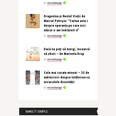
de
revistatango
Dragostea și Restul Vieții de
Marcel Petrișor: “Cartea asta-i
despre speranța pe care nici
măcar n-am îndrăznit-o”
de
revistatango
Dacă nu poţi să mergi, încearcă
să zbori – de Marinela Drop
de
revistatango
Cele mai curate minuni – 33 de
mărturisiri despre întâlnirea cu
miracolele divinității
de
revistatango
MAKE IT SIMPLE