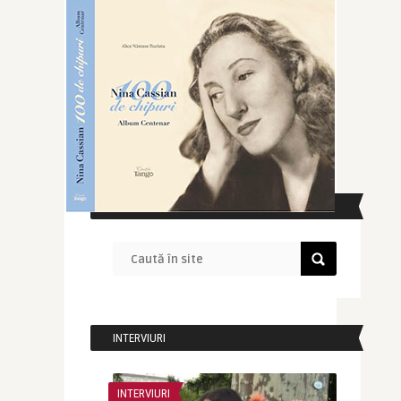
CAUTĂ ÎN SITE
INTERVIURI
INTERVIURI