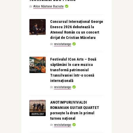
de
Alice Năstase Buciuta
Concursul Internațional George
Enescu 2026 debutează la
Ateneul Român cu un concert
dirijat de Cristian Măcelaru
de
revistatango
Festivalul ICon Arts – Două
săptămâni în care muzica
transformă patrimoniul
Transilvaniei într-o scenă
internațională
de
revistatango
ANOTIMPURI/VIVALDI
ROMANIAN GUITAR QUARTET
pornește la drum în primul
turneu național
de
revistatango