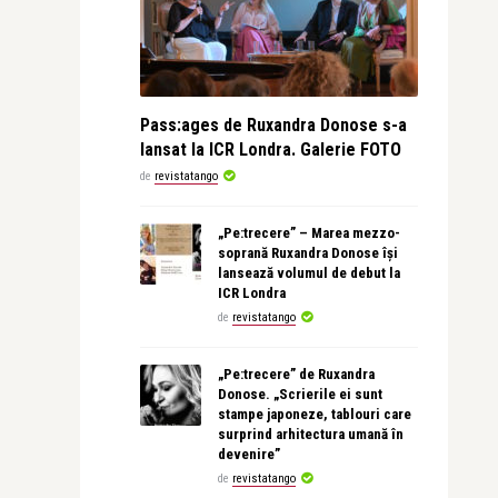
Pass:ages de Ruxandra Donose s-a
lansat la ICR Londra. Galerie FOTO
de
revistatango
„Pe:trecere” – Marea mezzo-
soprană Ruxandra Donose își
lansează volumul de debut la
ICR Londra
de
revistatango
„Pe:trecere” de Ruxandra
Donose. „Scrierile ei sunt
stampe japoneze, tablouri care
surprind arhitectura umană în
devenire”
de
revistatango