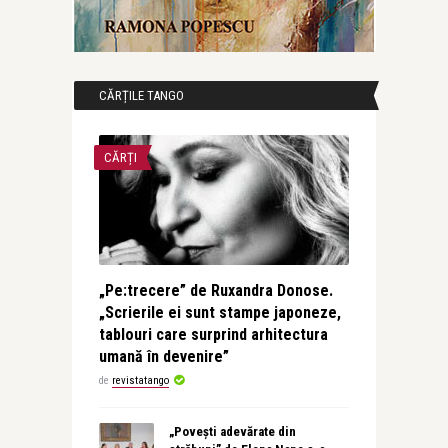
CĂRȚILE TANGO
CĂRȚI
„Pe:trecere” de Ruxandra Donose.
„Scrierile ei sunt stampe japoneze,
tablouri care surprind arhitectura
umană în devenire”
de
revistatango
„Povești adevărate din