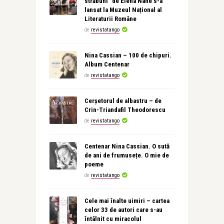
străbuni” de Elena Nane s-a
lansat la Muzeul Național al
Literaturii Române
de
revistatango
Nina Cassian – 100 de chipuri.
Album Centenar
de
revistatango
Cerșetorul de albastru – de
Crin-Triandafil Theodorescu
de
revistatango
Centenar Nina Cassian. O sută
de ani de frumusețe. O mie de
poeme
de
revistatango
Cele mai înalte uimiri – cartea
celor 33 de autori care s-au
întâlnit cu miracolul