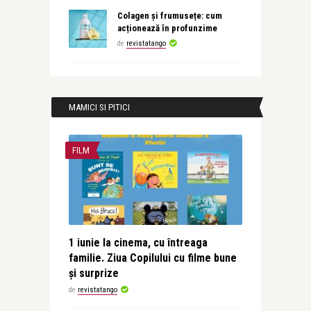
Colagen și frumusețe: cum
acționează în profunzime
de
revistatango
MAMICI SI PITICI
FILM
1 iunie la cinema, cu întreaga
familie. Ziua Copilului cu filme bune
și surprize
de
revistatango