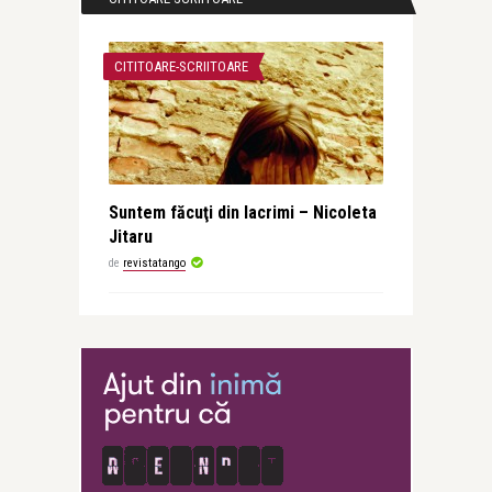
CITITOARE-SCRIITOARE
Suntem făcuţi din lacrimi – Nicoleta
Jitaru
de
revistatango