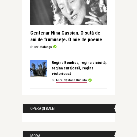
Centenar Nina Cassian. O sută de
ani de frumusețe. O mie de poeme
de
revistatango
Regina Boudica, regina biciuită,
regina curajoasă, regina
victorioasă
de
Alice Năstase Buciuta
OPERA ȘI BALET
MODA