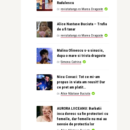
Radulescu
de
revistatango.ro Marea Dragoste
Alice Nastase Buciuta – Trufia
de a fi tanar
de
revistatango.ro Marea Dragoste
Malina Olinescu s-a sinucis,
dupa o mare si trista dragoste
de
Simona Catrina
Nicu Covaci: Tot ce mi-am
propus in viata am reusit! Dar
ce pret am platit…
de
Alice Năstase Buciuta
AURORA LIICEANU: Barbatii
inca doresc sa fie protectori cu
femeile, dar femeile nu mai au
nevoie de protectia lor