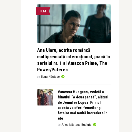
FILM
Ana Ularu, actrița româncă
multipremiată internațional, joacă în
serialul nr. 1 al Amazon Prime, The
Power/Puterea
de
Ilona Năstase
Vanessa Hudgens, vedetă a
filmului “A doua șansă”, alături
de Jennifer Lopez: Filmul
acesta va oferi femeilor și
fetelor mai multă încredere în
ele
de
Alice Năstase Buciuta