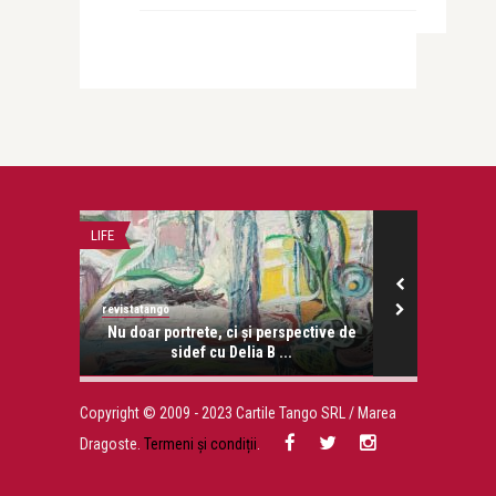
LIFE
STIRI
revistatango
revistatango
onose.
Nu doar portrete, ci și perspective de
Cele mai sc
sidef cu Delia B ...
Copyright © 2009 - 2023 Cartile Tango SRL / Marea
Dragoste.
Termeni și condiții
.