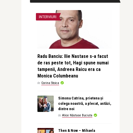
INTERVIURI
Radu Banciu: Ilie Nastase s-a facut
de ras peste tot, Hagi spune numai
tampenii, Andreea Raicu era ca
Monica Columbeanu
de
Corina Stoica
Simona Catrina, prietena și
colega noastră, a plecat, astăzi,
dintre noi
de
Alice Năstase Buciuta
Then & Now – Mihaela