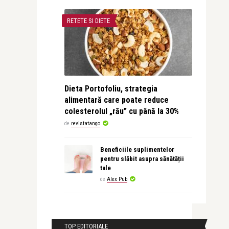
RETETE SI DIETE
Dieta Portofoliu, strategia
alimentară care poate reduce
colesterolul „rău” cu până la 30%
de
revistatango
Beneficiile suplimentelor
pentru slăbit asupra sănătății
tale
de
Alex Pub
TOP EDITORIALE