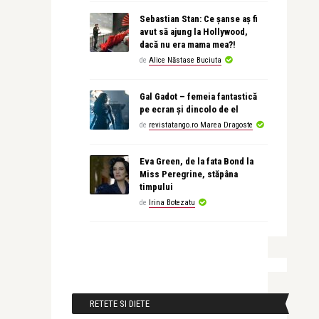
Sebastian Stan: Ce șanse aș fi
avut să ajung la Hollywood,
dacă nu era mama mea?!
de
Alice Năstase Buciuta
Gal Gadot – femeia fantastică
pe ecran și dincolo de el
de
revistatango.ro Marea Dragoste
Eva Green, de la fata Bond la
Miss Peregrine, stăpâna
timpului
de
Irina Botezatu
RETETE SI DIETE