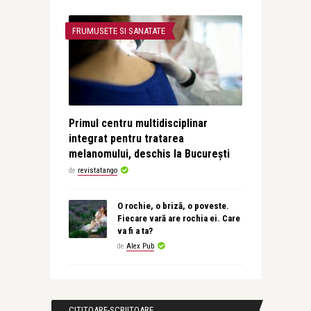
FRUMUSETE SI SANATATE
Primul centru multidisciplinar
integrat pentru tratarea
melanomului, deschis la București
de
revistatango
O rochie, o briză, o poveste.
Fiecare vară are rochia ei. Care
va fi a ta?
de
Alex Pub
CITITOARE-SCRIITOARE