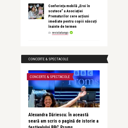
Conferința mobilă „Eroi în
scutece” a Asociației
Prematurilor cere acțiuni
imediate pentru copiii născuți
înainte de termen
de
revistatango
CONCERTE & SPECTACOLE
CONCERTE & SPECTACOLE
Alexandra Dăriescu: În această
seară am scris o pagină de istorie a
festivalului BBC Proms