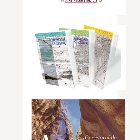
de
Alice Năstase Buciuta