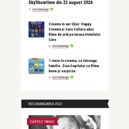
SkyShowtime din 22 august 2026
de
revistatango
Cinema în aer liber: Happy
Cinema și Caro Cultura aduc
filme de artă pe terasa Hotelului
Caro
de
revistatango
1 iunie la cinema, cu întreaga
familie. Ziua Copilului cu filme
bune și surprize
de
revistatango
RECOMANDAREA ZILEI
CĂRȚILE TANGO