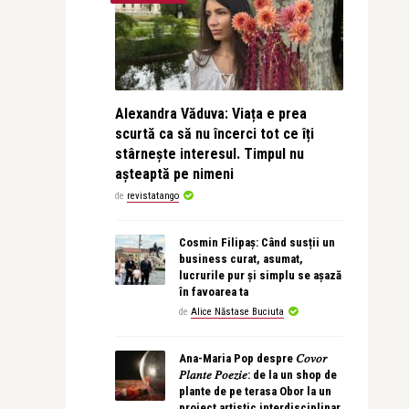
Alexandra Văduva: Viața e prea
scurtă ca să nu încerci tot ce îți
stârnește interesul. Timpul nu
așteaptă pe nimeni
de
revistatango
Cosmin Filipaș: Când susții un
business curat, asumat,
lucrurile pur și simplu se așază
în favoarea ta
de
Alice Năstase Buciuta
Ana-Maria Pop despre 𝐶𝑜𝑣𝑜𝑟
𝑃𝑙𝑎𝑛𝑡𝑒 𝑃𝑜𝑒𝑧𝑖𝑒: de la un shop de
plante de pe terasa Obor la un
proiect artistic interdisciplinar