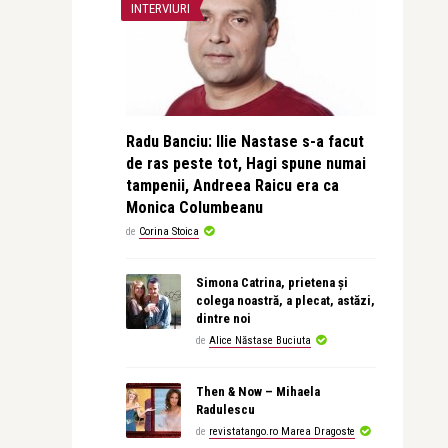
INTERVIURI
Radu Banciu: Ilie Nastase s-a facut
de ras peste tot, Hagi spune numai
tampenii, Andreea Raicu era ca
Monica Columbeanu
de
Corina Stoica
Simona Catrina, prietena și
colega noastră, a plecat, astăzi,
dintre noi
de
Alice Năstase Buciuta
Then & Now – Mihaela
Radulescu
de
revistatango.ro Marea Dragoste