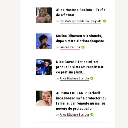
Alice Nastase Buciuta – Trufia
de a fi tanar
de
revistatango.ro Marea Dragoste
Malina Olinescu s-a sinucis,
dupa o mare si trista dragoste
de
Simona Catrina
Nicu Covaci: Tot ce mi-am
propus in viata am reusit! Dar
ce pret am platit…
de
Alice Năstase Buciuta
AURORA LIICEANU: Barbatii
inca doresc sa fie protectori cu
femeile, dar femeile nu mai au
nevoie de protectia lor
de
Alice Năstase Buciuta