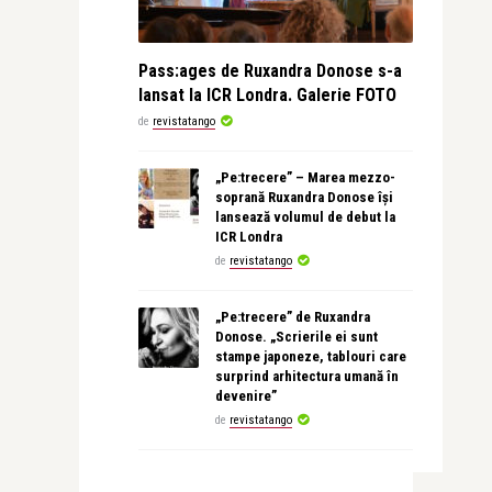
Pass:ages de Ruxandra Donose s-a
lansat la ICR Londra. Galerie FOTO
de
revistatango
„Pe:trecere” – Marea mezzo-
soprană Ruxandra Donose își
lansează volumul de debut la
ICR Londra
de
revistatango
„Pe:trecere” de Ruxandra
Donose. „Scrierile ei sunt
stampe japoneze, tablouri care
surprind arhitectura umană în
devenire”
de
revistatango