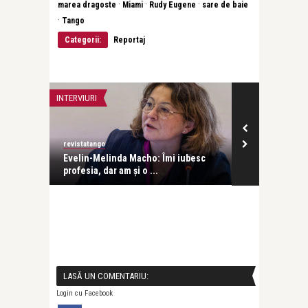
·
·
·
marea dragoste
Miami
Rudy Eugene
sare de baie
·
Tango
Categorii:
Reportaj
INTERVIURI
INTERVIURI
revistatango
Alice Năstase B
Evelin-Melinda Macho: Îmi iubesc
Mihaela Rădul
profesia, dar am și o ...
venit exact câ
LASĂ UN COMENTARIU:
Login cu Facebook