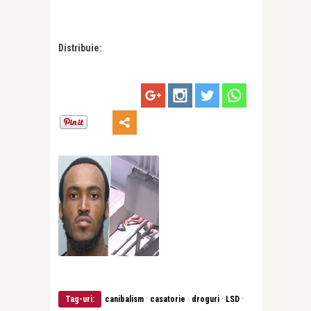
Distribuie:
·
·
·
·
Tag-uri:
canibalism
casatorie
droguri
LSD