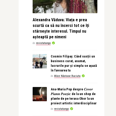
Alexandra Văduva: Viața e prea
scurtă ca să nu încerci tot ce îți
stârnește interesul. Timpul nu
așteaptă pe nimeni
de
revistatango
Cosmin Filipaș: Când susții un
business curat, asumat,
lucrurile pur și simplu se așază
în favoarea ta
de
Alice Năstase Buciuta
Ana-Maria Pop despre 𝐶𝑜𝑣𝑜𝑟
𝑃𝑙𝑎𝑛𝑡𝑒 𝑃𝑜𝑒𝑧𝑖𝑒: de la un shop de
plante de pe terasa Obor la un
proiect artistic interdisciplinar
de
revistatango