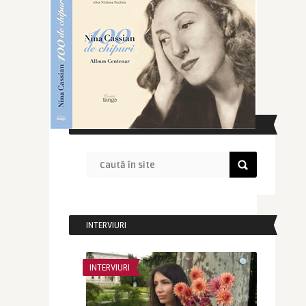
CAUTĂ ÎN SITE
INTERVIURI
INTERVIURI