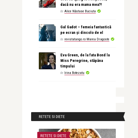
dacă nu era mama mea?!
de
Alice Năstase Buciuta
Gal Gadot – femeia fantastică
pe ecran și dincolo de el
de
revistatango.ro Marea Dragoste
Eva Green, de la fata Bond la
Miss Peregrine, stăpâna
timpului
de
Irina Botezatu
RETETE SI DIETE
RETETE SI DIETE