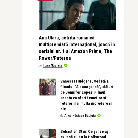
Ana Ularu, actrița româncă
multipremiată internațional, joacă în
serialul nr. 1 al Amazon Prime, The
Power/Puterea
de
Ilona Năstase
Vanessa Hudgens, vedetă a
filmului “A doua șansă”, alături
de Jennifer Lopez: Filmul
acesta va oferi femeilor și
fetelor mai multă încredere în
ele
de
Alice Năstase Buciuta
Sebastian Stan: Ce șanse aș fi
avut să ajung la Hollywood,